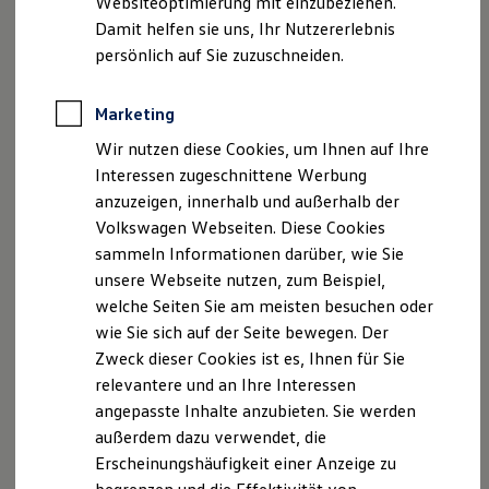
Websiteoptimierung mit einzubeziehen.
Elektrofahrzeugkonzepte
Damit helfen sie uns, Ihr Nutzererlebnis
ID. EVERY1
Telefon: 05051 / 98 66-0
Reichweite
persönlich auf Sie zuzuschneiden.
Reichweite der ID. Modelle
Fax: 05051 / 98 66-55
Reichweite im Winter
Rekuperation
Marketing
Laden
E-Mail:
info@schmidt-soehne.com
Wir nutzen diese Cookies, um Ihnen auf Ihre
Laden unterwegs
Laden Zuhause
Interessen zugeschnittene Werbung
Geschäftsführer: Robert van´t Noordende
Ladestationen finden
anzuzeigen, innerhalb und außerhalb der
Ladezeitensimulator
Volkswagen Webseiten. Diese Cookies
Batterie
USt.-ID: DE250 651 061
Sicherheit
sammeln Informationen darüber, wie Sie
Garantie und Lebensdauer
Handelsregister: HRA 200 261
unsere Webseite nutzen, zum Beispiel,
Nachhaltigkeit
welche Seiten Sie am meisten besuchen oder
Technologie
P.h.G. Schmidt
Kosten und Kauf
wie Sie sich auf der Seite bewegen. Der
Verbrauchskosten
Zweck dieser Cookies ist es, Ihnen für Sie
Kaufoptionen
Beteiligungs-GmbH, Bergen
relevantere und an Ihre Interessen
E-Auto-Förderung
Software und Konnektivität
angepasste Inhalte anzubieten. Sie werden
Amtsgericht Lüneburg
Die ID. Software 6
außerdem dazu verwendet, die
ID. Software Versionen und Updates
Erscheinungshäufigkeit einer Anzeige zu
Digitale Extras
HR B 101 658
Schnittstellen zu Ihrem ID.