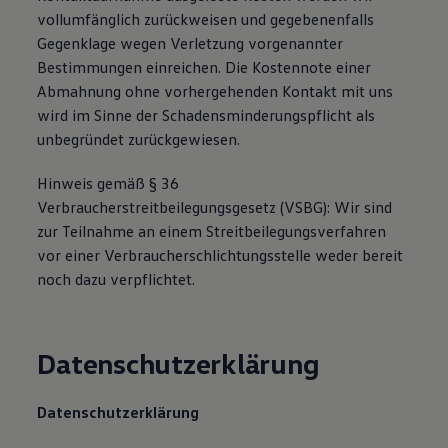
Magazin
vollumfänglich zurückweisen und gegebenenfalls
Lifestyle
Gegenklage wegen Verletzung vorgenannter
Transport
Bestimmungen einreichen. Die Kostennote einer
Familie
Elektromobilität
Abmahnung ohne vorhergehenden Kontakt mit uns
Volkswagen R
wird im Sinne der Schadensminderungspflicht als
Pannen- und Unfallhilfe
unbegründet zurückgewiesen.
Volkswagen Kundenbetreuung
Hinweis gemäß § 36
Verbraucherstreitbeilegungsgesetz (VSBG): Wir sind
zur Teilnahme an einem Streitbeilegungsverfahren
vor einer Verbraucherschlichtungsstelle weder bereit
noch dazu verpflichtet.
Datenschutzerklärung
Datenschutzerklärung