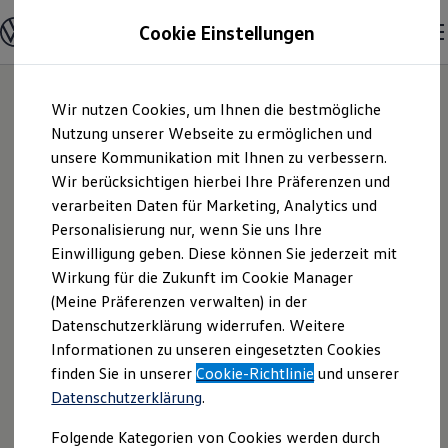
Modelle und Konfigurator
Cookie Einstellungen
Konfigurator
Modelle vergleichen
Konfiguration laden
Zum
Zum
Autosuche
Wir nutzen Cookies, um Ihnen die bestmögliche
Hauptinhalt
Footer
Elektroautos
springen
springen
Nutzung unserer Webseite zu ermöglichen und
ENERGY Sondermodelle
Nutzfahrzeuge
unsere Kommunikation mit Ihnen zu verbessern.
Autohaus Schmidt &
SUV und CUV
Wir berücksichtigen hierbei Ihre Präferenzen und
Familienautos
verarbeiten Daten für Marketing, Analytics und
Kombis
Söhne GmbH & Co.
Kompaktwagen
Personalisierung nur, wenn Sie uns Ihre
Sportwagen
Einwilligung geben. Diese können Sie jederzeit mit
KG | Impressum &
Schnell verfügbare Fahrzeuge
Angebote und Produkte
Wirkung für die Zukunft im Cookie Manager
Aktuelle Angebote
(Meine Präferenzen verwalten) in der
Rechtliches
E-Auto-Förderung
Datenschutzerklärung widerrufen. Weitere
Volkswagen Marktplatz
Informationen zu unseren eingesetzten Cookies
Die ENERGY Sondermodelle
Junge Gebrauchtwagen und Gebrauchtwagen
Hier finden Sie Informationen über uns
finden Sie in unserer
Cookie-Richtlinie
und unserer
Volkswagen Zertifizierte Gebrauchtwagen
Datenschutzerklärung
.
(Autohaus Schmidt & Söhne GmbH &
Elektromobilität bei Gebrauchtwagen
Zubehör- und Serviceangebote
Co. KG) als verantwortlichen Anbieter
Folgende Kategorien von Cookies werden durch
Saisonangebote