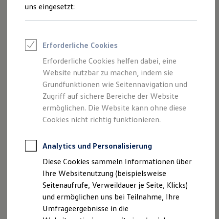
von Inhalten und Angeboten, die auf
Reifenpakete
uns eingesetzt:
Leasing
dieser Website speziell aufgeführt sind.
Leasing-Angebote
Gebrauchtwagen Leasing
Junge Gebrauchtwagen-Leasing
Erforderliche Cookies
Elektroauto Leasing
Kleinwagen-Leasing
Erforderliche Cookies helfen dabei, eine
Impressum
Leasing ohne Anzahlung
Website nutzbar zu machen, indem sie
Finanzierung
Autokredit mit Schlussrate
Grundfunktionen wie Seitennavigation und
Datenschutzerklärung
Versicherungen und Garantien
Zugriff auf sichere Bereiche der Website
Kfz-Versicherung
Nutzung von Terminbuchung Online
ermöglichen. Die Website kann ohne diese
Restschuldversicherungen
Garantien
Cookies nicht richtig funktionieren.
Wartungsverträge
Geschäftskunden
Impressum
Professional Class bei Volkswagen
Analytics und Personalisierung
Großkunden
Diese Cookies sammeln Informationen über
Behörden
Autohaus Schmidt & Söhne GmbH & Co.KG
Direktkunden
Ihre Websitenutzung (beispielsweise
Sonderfahrzeuge
Seitenaufrufe, Verweildauer je Seite, Klicks)
Anpfiff zum Gewinn
Celler Straße 49
und ermöglichen uns bei Teilnahme, Ihre
Elektromobilität
Elektroautos
Umfrageergebnisse in die
29303 Bergen
ID. Tutorials