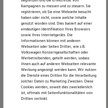
begrenzen und die Effektivität von
Hybridautos
Kampagnen zu messen und zu steuern. Sie
Versicherungsvertreter mit Erlaubnisbefreiung,
Marke und Erlebnis
registrieren, ob Sie eine Webseite besucht
Volkswagen R und R Experience
Bundesrepublik Deutschland
R-Modelle
haben oder nicht, sowie welche Inhalte
R Experience
Erlaubnisbefreit nach § 34d Abs. 3 GewO
genutzt worden sind. Dies basiert auf einer
Driving Experience
eindeutigen Identifikation Ihres Browsers
Volkswagen entdecken
Aufsichtsbehörde: IHK Lüneburg-Wolfsburg
Werkbesichtigung
sowie Ihres Internetgeräts. Die
Factory visit
Informationen können mit anderen
Lifestyle Shop
Am Sande 1 21335 Lüneburg
Webseiten oder Seiten Dritter, wie z.B.
T-Roc Kollektion
Golf Kollektion
Volkswagen Konzerngesellschaften oder
Versicherungsvermittlerregister (
ID. Kollektion
Werbetreibenden, geteilt werden, sodass
Volkswagen Kollektion
www.vermittlerregister.info
)
Ihnen auch auf anderen Webseiten relevante
R-Kollektion
GTI Kollektion
Werbung angezeigt werden kann. Wir nutzen
Register Nr. D-WAQU-BVZV8-65
Fußball Drop
die Dienste eines Dritten für die Verarbeitung
we drive football
solcher Daten zu Marketing Zwecken. Diese
#wedriveproud
Mitglied der Industrie und Handelskammer Lüneburg-
Besitzer und Service
Cookies werden, soweit dies zweckdienlich
Wolfsburg
myVolkswagen
ist, oftmals mit Seitenfunktionalitäten von
Software Updates
Am Sande 1 21335 Lüneburg
Dritten verlinkt.
Service und Ersatzteile
Inspektion und HU/AU
Reparaturen und Checks