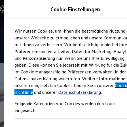
Modelle und Konfigurator
Cookie Einstellungen
Konfigurator
Modelle vergleichen
Konfiguration laden
Zum
Zum
Autosuche
Service
Wir nutzen Cookies, um Ihnen die bestmögliche Nutzung
Hauptinhalt
Footer
Elektroautos
Autohaus Schön
springen
springen
unserer Webseite zu ermöglichen und unsere Kommunika
ENERGY Sondermodelle
Nutzfahrzeuge
mit Ihnen zu verbessern. Wir berücksichtigen hierbei Ihr
SUV und CUV
4.7
|
260 Bewertungen
Präferenzen und verarbeiten Daten für Marketing, Analyt
Familienautos
und Personalisierung nur, wenn Sie uns Ihre Einwilligung
Kombis
Kompaktwagen
geben. Diese können Sie jederzeit mit Wirkung für die Zu
Sportwagen
im Cookie Manager (Meine Präferenzen verwalten) in der
Schnell verfügbare Fahrzeuge
Angebote und Produkte
Datenschutzerklärung widerrufen. Weitere Informatione
Aktuelle Angebote
unseren eingesetzten Cookies finden Sie in unserer
Cooki
E-Auto-Förderung
Richtlinie
und unserer
Datenschutzerklärung
.
Volkswagen Marktplatz
Die ENERGY Sondermodelle
Folgende Kategorien von Cookies werden durch uns
Junge Gebrauchtwagen und Gebrauchtwagen
Volkswagen Zertifizierte Gebrauchtwagen
eingesetzt:
Elektromobilität bei Gebrauchtwagen
Zubehör- und Serviceangebote
Saisonangebote