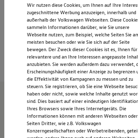
Samstag
Geschlossen
Elektrofahrzeugkonzepte
Wir nutzen diese Cookies, um Ihnen auf Ihre Intere
ID. EVERY1
Sonntag
Geschlossen
zugeschnittene Werbung anzuzeigen, innerhalb und
Reichweite
außerhalb der Volkswagen Webseiten. Diese Cookie
Reichweite der ID. Modelle
w.kondziolka@ah-schoen.vapn.de
Reichweite im Winter
sammeln Informationen darüber, wie Sie unsere
Rekuperation
Webseite nutzen, zum Beispiel, welche Seiten Sie a
Laden
+49 7324 96380
meisten besuchen oder wie Sie sich auf der Seite
Laden unterwegs
Laden Zuhause
bewegen. Der Zweck dieser Cookies ist es, Ihnen für
Ladestationen finden
relevantere und an Ihre Interessen angepasste Inhal
Ansprechpartner
Ladezeitensimulator
anzubieten. Sie werden außerdem dazu verwendet, d
Batterie
Sicherheit
Erscheinungshäufigkeit einer Anzeige zu begrenzen 
Garantie und Lebensdauer
die Effektivität von Kampagnen zu messen und zu
Nachhaltigkeit
steuern. Sie registrieren, ob Sie eine Webseite besuc
Technologie
Kosten und Kauf
haben oder nicht, sowie welche Inhalte genutzt wo
Verbrauchskosten
sind. Dies basiert auf einer eindeutigen Identifikatio
Unsere Leistungen
im
Kaufoptionen
Ihres Browsers sowie Ihres Internetgeräts. Die
E-Auto-Förderung
Überblick
Software und Konnektivität
Informationen können mit anderen Webseiten oder
Die ID. Software 6
Seiten Dritter, wie z.B. Volkswagen
ID. Software Versionen und Updates
Gebrauchtwagen
Konzerngesellschaften oder Werbetreibenden, getei
Digitale Extras
Schnittstellen zu Ihrem ID.