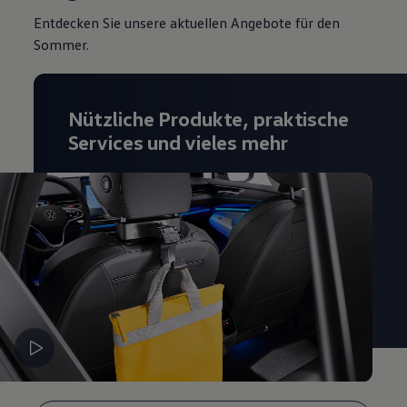
Magazin
Entdecken Sie unsere aktuellen Angebote für den
Lifestyle
Sommer.
Transport
Familie
Elektromobilität
Volkswagen R
Pannen- und Unfallhilfe
Nützliche Produkte, praktische
Volkswagen Kundenbetreuung
Services und vieles mehr