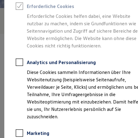
Reifenpakete
Erforderliche Cookies
Leasing
Leasing-Angebote
Erforderliche Cookies helfen dabei, eine Website
Gebrauchtwagen Leasing
nutzbar zu machen, indem sie Grundfunktionen wie
Junge Gebrauchtwagen-Leasing
Elektroauto Leasing
Seitennavigation und Zugriff auf sichere Bereiche de
Kleinwagen-Leasing
Website ermöglichen. Die Website kann ohne diese
Leasing ohne Anzahlung
Cookies nicht richtig funktionieren.
Finanzierung
Autokredit mit Schlussrate
Versicherungen und Garantien
Analytics und Personalisierung
Kfz-Versicherung
Verantwortlich für die Inhalte auf dieser Seite ist die Autohaus
Restschuldversicherungen
Diese Cookies sammeln Informationen über Ihre
Schön GmbH & Co. KG
(
Impressum & Rechtliches
)
Garantien
Websitenutzung (beispielsweise Seitenaufrufe,
Wartungsverträge
Geschäftskunden
Verweildauer je Seite, Klicks) und ermöglichen uns b
Professional Class bei Volkswagen
Unsere 
Teilnahme, Ihre Umfrageergebnisse in die
Großkunden
Websiteoptimierung mit einzubeziehen. Damit helf
Behörden
Direktkunden
sie uns, Ihr Nutzererlebnis persönlich auf Sie
Sonderfahrzeuge
Grundweg 37, 89542 Herbrechtingen
zuzuschneiden.
Anpfiff zum Gewinn
Elektromobilität
Montag
-
Freitag
07:00
-
18:00
Uhr
Elektroautos
Marketing
ID. Tutorials