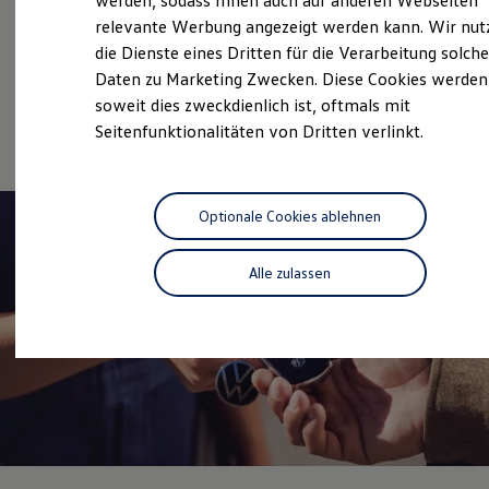
werden, sodass Ihnen auch auf anderen Webseiten
Service
Hybridautos
relevante Werbung angezeigt werden kann. Wir nut
Marke und Erlebnis
Volkswagen Economy
die Dienste eines Dritten für die Verarbeitung solche
Volkswagen R und R Experience
R-Modelle
Service
Daten zu Marketing Zwecken. Diese Cookies werden
R Experience
soweit dies zweckdienlich ist, oftmals mit
Driving Experience
Online-Fahrzeugbewertung
Seitenfunktionalitäten von Dritten verlinkt.
Volkswagen entdecken
Werkbesichtigung
Factory visit
Lifestyle Shop
T-Roc Kollektion
Optionale Cookies ablehnen
Golf Kollektion
ID. Kollektion
Volkswagen Kollektion
Alle zulassen
R-Kollektion
GTI Kollektion
Fußball Drop
we drive football
#wedriveproud
Besitzer und Service
myVolkswagen
Software Updates
Service und Ersatzteile
Inspektion und HU/AU
Reparaturen und Checks