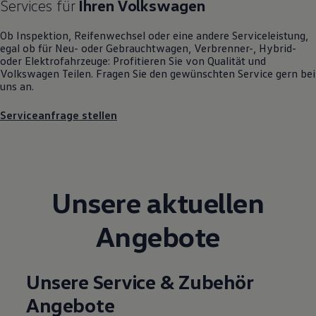
Services für
Ihren
Volkswagen
Motorenöl und Flüssigkeiten
Räder und Reifen
Ob Inspektion, Reifenwechsel oder eine andere Serviceleistung,
Pannen- und Unfallhilfe
egal ob für Neu- oder
Gebrauchtwagen
, Verbrenner-, Hybrid-
Economy Service
oder Elektrofahrzeuge: Profitieren Sie von Qualität und
Volkswagen Teile
Volkswagen
Teilen. Fragen Sie den gewünschten
Service
gern bei
Zubehör
uns an.
Modellspezifisches Zubehör
Schutz und Pflege
Transport
Serviceanfrage stellen
Entertainment und Elektronik
Individualisieren
Wallbox und Ladekabel
Digitale Extras
Dienste für Ihr Modell finden
Volkswagen Apps, Login und Shop
Unsere aktuellen
Handy und Fahrzeug verbinden
Updates für Software, Karten und Radio
Angebote
Über Ihr Auto
Vorgängermodelle
Kundeninformationen
Volkswagen Kundenbetreuung
Unsere Service & Zubehör
Warn- und Kontrollleuchten
Assistenzsysteme
Angebote
Digitale Betriebsanleitung
Live Beratung