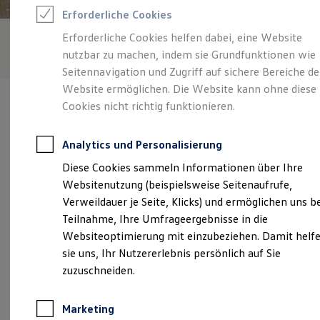
Reifenpakete
Erforderliche Cookies
Leasing
Leasing-Angebote
Erforderliche Cookies helfen dabei, eine Website
Gebrauchtwagen Leasing
nutzbar zu machen, indem sie Grundfunktionen wie
Junge Gebrauchtwagen-Leasing
Elektroauto Leasing
Seitennavigation und Zugriff auf sichere Bereiche de
Kleinwagen-Leasing
Website ermöglichen. Die Website kann ohne diese
Leasing ohne Anzahlung
Cookies nicht richtig funktionieren.
Finanzierung
Autokredit mit Schlussrate
Versicherungen und Garantien
Analytics und Personalisierung
Kfz-Versicherung
Verantwortlich für die Inhalte auf dieser Seite ist die Autohaus
Restschuldversicherungen
Diese Cookies sammeln Informationen über Ihre
Schubnell OHG
(
Impressum & Rechtliches
)
Garantien
Websitenutzung (beispielsweise Seitenaufrufe,
Wartungsverträge
Geschäftskunden
Verweildauer je Seite, Klicks) und ermöglichen uns b
Professional Class bei Volkswagen
Unsere 
Teilnahme, Ihre Umfrageergebnisse in die
Großkunden
Websiteoptimierung mit einzubeziehen. Damit helf
Behörden
Direktkunden
sie uns, Ihr Nutzererlebnis persönlich auf Sie
Sonderfahrzeuge
Bundesstraße 60, 79669 Zell-Atzenbach
zuzuschneiden.
Anpfiff zum Gewinn
Elektromobilität
Montag
-
Freitag
07:00
-
12:00
Uhr
Elektroautos
Marketing
ID. Tutorials