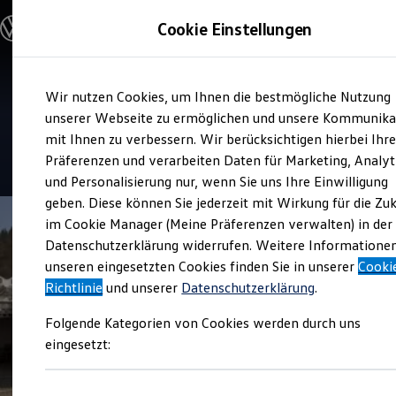
Modelle und Konfigurator
Cookie Einstellungen
Konfigurator
Modelle vergleichen
Konfiguration laden
Zum
Zum
Autosuche
Service
Wir nutzen Cookies, um Ihnen die bestmögliche Nutzung
Hauptinhalt
Footer
Elektroautos
Autohaus Schubnell OHG
springen
springen
unserer Webseite zu ermöglichen und unsere Kommunika
ENERGY Sondermodelle
Nutzfahrzeuge
mit Ihnen zu verbessern. Wir berücksichtigen hierbei Ihr
SUV und CUV
5
|
267 Bewertungen
Präferenzen und verarbeiten Daten für Marketing, Analyt
Familienautos
und Personalisierung nur, wenn Sie uns Ihre Einwilligung
Kombis
Kompaktwagen
geben. Diese können Sie jederzeit mit Wirkung für die Zu
Sportwagen
im Cookie Manager (Meine Präferenzen verwalten) in der
Schnell verfügbare Fahrzeuge
Angebote und Produkte
Datenschutzerklärung widerrufen. Weitere Informatione
Aktuelle Angebote
unseren eingesetzten Cookies finden Sie in unserer
Cooki
E-Auto-Förderung
Richtlinie
und unserer
Datenschutzerklärung
.
Volkswagen Marktplatz
Die ENERGY Sondermodelle
Folgende Kategorien von Cookies werden durch uns
Junge Gebrauchtwagen und Gebrauchtwagen
Volkswagen Zertifizierte Gebrauchtwagen
eingesetzt:
Elektromobilität bei Gebrauchtwagen
Zubehör- und Serviceangebote
Saisonangebote