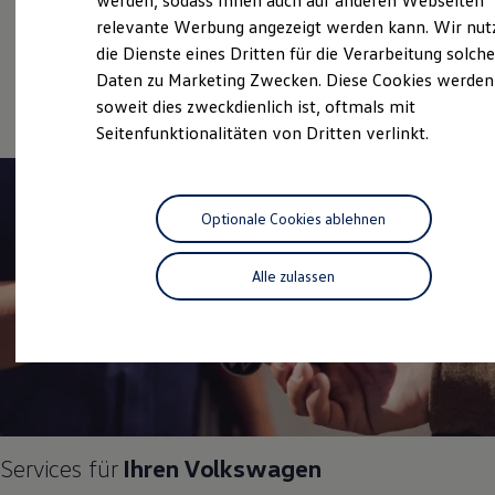
werden, sodass Ihnen auch auf anderen Webseiten
Gebrauchtwagen
Nachhaltigkeit
relevante Werbung angezeigt werden kann. Wir nut
Technologie
Service
die Dienste eines Dritten für die Verarbeitung solche
Kosten und Kauf
Verbrauchskosten
Daten zu Marketing Zwecken. Diese Cookies werden
Online-Fahrzeugbewertung
Kaufoptionen
soweit dies zweckdienlich ist, oftmals mit
E-Auto-Förderung
Seitenfunktionalitäten von Dritten verlinkt.
Software und Konnektivität
Die ID. Software 6
ID. Software Versionen und Updates
Digitale Extras
Schnittstellen zu Ihrem ID.
Optionale Cookies ablehnen
Hybridautos
Marke und Erlebnis
Volkswagen R und R Experience
Alle zulassen
R-Modelle
R Experience
Driving Experience
Volkswagen entdecken
Werkbesichtigung
Factory visit
Lifestyle Shop
T-Roc Kollektion
Golf Kollektion
Services für
Ihren
Volkswagen
ID. Kollektion
Volkswagen Kollektion