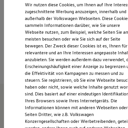
13:00
-
18:00
Uhr
Der neue ID. Polo
Wir nutzen diese Cookies, um Ihnen auf Ihre Intere
Der neue ID.3 Neo
Samstag
09:00
-
12:00
Uhr
zugeschnittene Werbung anzuzeigen, innerhalb und
Der ID.4
Sonntag
Geschlossen
außerhalb der Volkswagen Webseiten. Diese Cookie
Der ID.4 GTX
Der ID.5 GTX
sammeln Informationen darüber, wie Sie unsere
Der ID.7
info@autohaus-schubnell.de
Webseite nutzen, zum Beispiel, welche Seiten Sie a
Der ID.7 GTX
meisten besuchen oder wie Sie sich auf der Seite
Der ID.7 Tourer
+49 7625 515
Der ID.7 GTX Tourer
bewegen. Der Zweck dieser Cookies ist es, Ihnen für
Der ID. Buzz
relevantere und an Ihre Interessen angepasste Inhal
Der neue ID. Cross
anzubieten. Sie werden außerdem dazu verwendet, d
Elektrofahrzeugkonzepte
Ansprechpartner
ID. EVERY1
Erscheinungshäufigkeit einer Anzeige zu begrenzen 
Reichweite
die Effektivität von Kampagnen zu messen und zu
Reichweite der ID. Modelle
steuern. Sie registrieren, ob Sie eine Webseite besuc
Reichweite im Winter
Rekuperation
haben oder nicht, sowie welche Inhalte genutzt wo
Laden
sind. Dies basiert auf einer eindeutigen Identifikatio
Laden unterwegs
Ihres Browsers sowie Ihres Internetgeräts. Die
Laden Zuhause
Unsere Leistungen
im
Ladestationen finden
Informationen können mit anderen Webseiten oder
Ladezeitensimulator
Überblick
Seiten Dritter, wie z.B. Volkswagen
Batterie
Konzerngesellschaften oder Werbetreibenden, getei
Sicherheit
Garantie und Lebensdauer