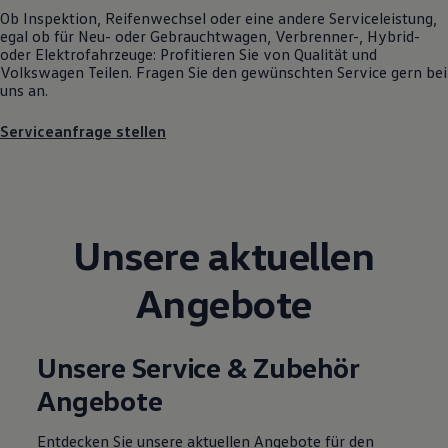
R-Kollektion
Ob Inspektion, Reifenwechsel oder eine andere Serviceleistung,
GTI Kollektion
egal ob für Neu- oder
Gebrauchtwagen
, Verbrenner-, Hybrid-
Fußball Drop
oder Elektrofahrzeuge: Profitieren Sie von Qualität und
we drive football
Volkswagen
Teilen. Fragen Sie den gewünschten
Service
gern bei
#wedriveproud
uns an.
Besitzer und Service
myVolkswagen
Serviceanfrage stellen
Software Updates
Service und Ersatzteile
Inspektion und HU/AU
Reparaturen und Checks
Motorenöl und Flüssigkeiten
Räder und Reifen
Unsere aktuellen
Pannen- und Unfallhilfe
Economy Service
Volkswagen Teile
Angebote
Zubehör
Modellspezifisches Zubehör
Schutz und Pflege
Transport
Unsere Service & Zubehör
Entertainment und Elektronik
Angebote
Individualisieren
Wallbox und Ladekabel
Digitale Extras
Entdecken Sie unsere aktuellen Angebote für den
Dienste für Ihr Modell finden