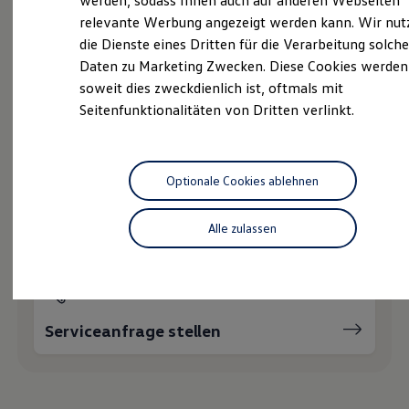
werden, sodass Ihnen auch auf anderen Webseiten
Nachhaltigkeit
Ihnen weiterhelfen?
relevante Werbung angezeigt werden kann. Wir nut
Technologie
die Dienste eines Dritten für die Verarbeitung solche
Kosten und Kauf
Verbrauchskosten
Daten zu Marketing Zwecken. Diese Cookies werden
Kaufoptionen
soweit dies zweckdienlich ist, oftmals mit
E-Auto-Förderung
Seitenfunktionalitäten von Dritten verlinkt.
Software und Konnektivität
Die ID. Software 6
Probefahrt vereinbaren
ID. Software Versionen und Updates
Digitale Extras
Schnittstellen zu Ihrem ID.
Optionale Cookies ablehnen
Hybridautos
Marke und Erlebnis
Volkswagen R und R Experience
Fahrzeugangebot anfordern
Alle zulassen
R-Modelle
R Experience
Driving Experience
Volkswagen entdecken
Werkbesichtigung
Factory visit
Serviceanfrage stellen
Lifestyle Shop
T-Roc Kollektion
Golf Kollektion
ID. Kollektion
Volkswagen Kollektion