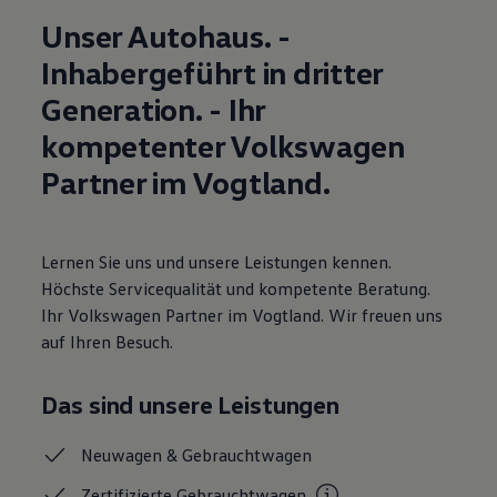
R-Kollektion
Unser Autohaus. -
GTI Kollektion
Fußball Drop
Inhabergeführt in dritter
we drive football
#wedriveproud
Generation. - Ihr
Besitzer und Service
myVolkswagen
kompetenter Volkswagen
Software Updates
Partner im Vogtland.
Service und Ersatzteile
Inspektion und HU/AU
Reparaturen und Checks
Motorenöl und Flüssigkeiten
Räder und Reifen
Lernen Sie uns und unsere Leistungen kennen.
Pannen- und Unfallhilfe
Höchste Servicequalität und kompetente Beratung.
Economy Service
Ihr Volkswagen Partner im Vogtland. Wir freuen uns
Volkswagen Teile
Zubehör
auf Ihren Besuch.
Modellspezifisches Zubehör
Schutz und Pflege
Transport
Das sind unsere Leistungen
Entertainment und Elektronik
Individualisieren
Neuwagen &
Gebrauchtwagen
Wallbox und Ladekabel
Digitale Extras
Zertifizierte
Gebrauchtwagen
Dienste für Ihr Modell finden