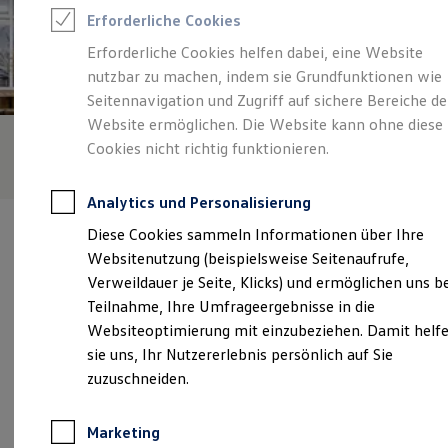
Reifenpakete
Erforderliche Cookies
Leasing
Leasing-Angebote
Erforderliche Cookies helfen dabei, eine Website
Gebrauchtwagen Leasing
nutzbar zu machen, indem sie Grundfunktionen wie
Junge Gebrauchtwagen-Leasing
Elektroauto Leasing
Seitennavigation und Zugriff auf sichere Bereiche de
Kleinwagen-Leasing
Website ermöglichen. Die Website kann ohne diese
Leasing ohne Anzahlung
Cookies nicht richtig funktionieren.
Finanzierung
Autokredit mit Schlussrate
Versicherungen und Garantien
Analytics und Personalisierung
Kfz-Versicherung
Restschuldversicherungen
Diese Cookies sammeln Informationen über Ihre
Garantien
Websitenutzung (beispielsweise Seitenaufrufe,
Wartungsverträge
Geschäftskunden
Verweildauer je Seite, Klicks) und ermöglichen uns b
Professional Class bei Volkswagen
Verantwortlich für die Inhalte auf dieser Seite ist die Autohaus
Teilnahme, Ihre Umfrageergebnisse in die
Großkunden
Schüler & Co. GmbH
(
Impressum & Rechtliches
)
Websiteoptimierung mit einzubeziehen. Damit helf
Behörden
Direktkunden
sie uns, Ihr Nutzererlebnis persönlich auf Sie
Sonderfahrzeuge
zuzuschneiden.
Anpfiff zum Gewinn
Unsere 
Elektromobilität
Elektroautos
Marketing
ID. Tutorials