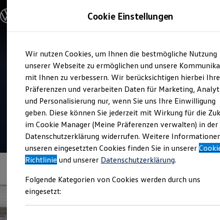
Modelle und Konfigurator
Cookie Einstellungen
Konfigurator
Modelle vergleichen
Konfiguration laden
Zum
Zum
Autosuche
Verkauf und Service
Wir nutzen Cookies, um Ihnen die bestmögliche Nutzung
Hauptinhalt
Footer
Elektroautos
Autohaus Schüler & Co.
springen
springen
unserer Webseite zu ermöglichen und unsere Kommunika
ENERGY Sondermodelle
Nutzfahrzeuge
mit Ihnen zu verbessern. Wir berücksichtigen hierbei Ihr
GmbH
SUV und CUV
Präferenzen und verarbeiten Daten für Marketing, Analyt
Familienautos
und Personalisierung nur, wenn Sie uns Ihre Einwilligung
Kombis
Top Kundenzufriedenheit Verkauf 2026
Kompaktwagen
geben. Diese können Sie jederzeit mit Wirkung für die Zu
Sportwagen
im Cookie Manager (Meine Präferenzen verwalten) in der
Schnell verfügbare Fahrzeuge
5
|
272 Bewertungen
Angebote und Produkte
Datenschutzerklärung widerrufen. Weitere Informatione
Aktuelle Angebote
unseren eingesetzten Cookies finden Sie in unserer
Cooki
E-Auto-Förderung
Richtlinie
und unserer
Datenschutzerklärung
.
Volkswagen Marktplatz
Die ENERGY Sondermodelle
Folgende Kategorien von Cookies werden durch uns
Junge Gebrauchtwagen und Gebrauchtwagen
Volkswagen Zertifizierte Gebrauchtwagen
eingesetzt:
Elektromobilität bei Gebrauchtwagen
Zubehör- und Serviceangebote
Saisonangebote