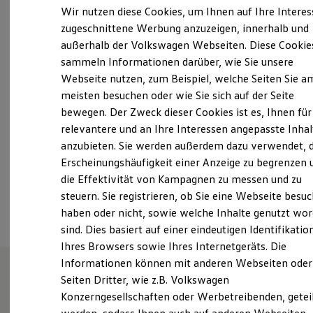
Der neue ID. Polo
Wir nutzen diese Cookies, um Ihnen auf Ihre Intere
Oelsnitzer Straße 65, 08223 Falkenstein
Der neue ID.3 Neo
zugeschnittene Werbung anzuzeigen, innerhalb und
Der ID.4
Montag
-
Freitag
07:00
-
18:00
Uhr
außerhalb der Volkswagen Webseiten. Diese Cookie
Der ID.4 GTX
Der ID.5 GTX
sammeln Informationen darüber, wie Sie unsere
Samstag
08:00
-
12:00
Uhr
Der ID.7
Webseite nutzen, zum Beispiel, welche Seiten Sie a
Der ID.7 GTX
Sonntag
Geschlossen
meisten besuchen oder wie Sie sich auf der Seite
Der ID.7 Tourer
Der ID.7 GTX Tourer
bewegen. Der Zweck dieser Cookies ist es, Ihnen für
kd.vw@autohaus-schueler.de
Der ID. Buzz
relevantere und an Ihre Interessen angepasste Inhal
Der neue ID. Cross
anzubieten. Sie werden außerdem dazu verwendet, d
Elektrofahrzeugkonzepte
+49 3745 78870
ID. EVERY1
Erscheinungshäufigkeit einer Anzeige zu begrenzen 
Reichweite
die Effektivität von Kampagnen zu messen und zu
Reichweite der ID. Modelle
Ansprechpartner
steuern. Sie registrieren, ob Sie eine Webseite besuc
Reichweite im Winter
Rekuperation
haben oder nicht, sowie welche Inhalte genutzt wo
Laden
sind. Dies basiert auf einer eindeutigen Identifikatio
Laden unterwegs
Ihres Browsers sowie Ihres Internetgeräts. Die
Laden Zuhause
Ladestationen finden
Informationen können mit anderen Webseiten oder
Ladezeitensimulator
Seiten Dritter, wie z.B. Volkswagen
Batterie
Wie können wir
Konzerngesellschaften oder Werbetreibenden, getei
Sicherheit
Garantie und Lebensdauer