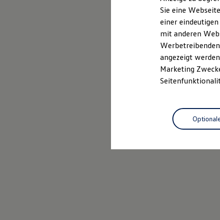
Elektrofahrzeugkonzepte
Sie eine Webseite
ID. EVERY1
Probefahrt vereinbaren
einer eindeutigen
Reichweite
Reichweite der ID. Modelle
mit anderen Webse
Reichweite im Winter
Werbetreibenden,
Rekuperation
angezeigt werden 
Laden
Laden unterwegs
Marketing Zwecken
Laden Zuhause
Seitenfunktionali
Ladestationen finden
Ladezeitensimulator
Batterie
Sicherheit
Optional
Garantie und Lebensdauer
Nachhaltigkeit
Technologie
Kosten und Kauf
Verbrauchskosten
Kaufoptionen
E-Auto-Förderung
Software und Konnektivität
Die ID. Software 6
ID. Software Versionen und Updates
Digitale Extras
Schnittstellen zu Ihrem ID.