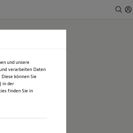
hen und unsere
 und verarbeiten Daten
. Diese können Sie
 in der
es finden Sie in