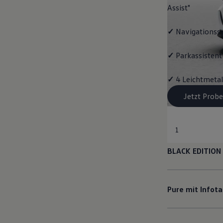
Assist"
✓
Navigationss
✓
Parkassistent 
✓
4 Leichtmetal
Jetzt Probe
1
BLACK EDITION
Pure mit Infot