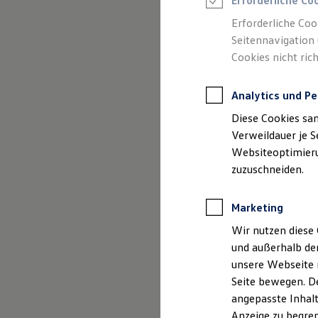
Erforderliche Co
Reifenpakete
Leasing
Erforderliche Coo
Leasing-Angebote
Seitennavigation 
Gebrauchtwagen Leasing
Cookies nicht rich
Junge Gebrauchtwagen-Leasing
Elektroauto Leasing
Kleinwagen-Leasing
(
Impressum & Rechtliches
)
Analytics und Pe
Leasing ohne Anzahlung
Finanzierung
Diese Cookies sa
Autokredit mit Schlussrate
Versicherungen und Garantien
Verweildauer je S
Kfz-Versicherung
Websiteoptimierun
Restschuldversicherungen
zuzuschneiden.
Garantien
Wartungsverträge
Geschäftskunden
Marketing
Professional Class bei Volkswagen
Großkunden
Wir nutzen diese 
Behörden
und außerhalb de
Direktkunden
Sonderfahrzeuge
unsere Webseite n
Anpfiff zum Gewinn
Seite bewegen. De
Elektromobilität
angepasste Inhalt
Elektroautos
ID. Tutorials
Anzeige zu begren