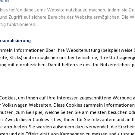
okies
kies helfen dabei, eine Website nutzbar zu machen, indem sie G
und Zugriff auf sichere Bereiche der Website ermöglichen. Die W
tig funktionieren.
rsonalisierung
mmeln Informationen über Ihre Websitenutzung (beispielsweise S
eite, Klicks) und ermöglichen uns bei Teilnahme, Ihre Umfrageerge
g mit einzubeziehen. Damit helfen sie uns, Ihr Nutzererlebnis pe
Cookies, um Ihnen auf Ihre Interessen zugeschnittene Werbung a
r Volkswagen Webseiten. Diese Cookies sammeln Informationen 
utzen, zum Beispiel, welche Seiten Sie am meisten besuchen oder
r Zweck dieser Cookies ist es, Ihnen für Sie relevantere und an I
e anzubieten. Sie werden außerdem dazu verwendet, die Erschein
zen und die Effektivität von Kampagnen zu messen und zu steuern