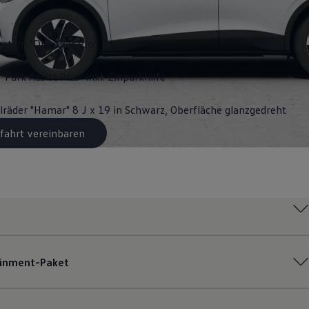
ystem "Discover Pro"
"Park Assist Plus" inkl. Einparkhilfe
lräder "Hamar" 8 J x 19 in Schwarz, Oberfläche glanzgedreht
fahrt vereinbaren
ainment-Paket