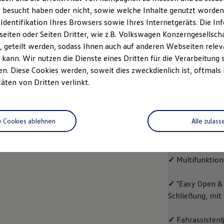
 besucht haben oder nicht, sowie welche Inhalte genutzt worden s
Fahrzeugangebot
Servi
anfordern
 Identifikation Ihres Browsers sowie Ihres Internetgeräts. Die 
iten oder Seiten Dritter, wie z.B. Volkswagen Konzerngesellsch
 geteilt werden, sodass Ihnen auch auf anderen Webseiten rel
kann. Wir nutzen die Dienste eines Dritten für die Verarbeitung 
. Diese Cookies werden, soweit dies zweckdienlich ist, oftmals
ENERGY
täten von Dritten verlinkt.
ENERG
e Cookies ablehnen
Alle zulass
Mit dem
ID.4
E
Ausstattungshigh
✓
Multifunktion
✓
"Easy Open & 
Schließung, mit
✓
Fahrassistent