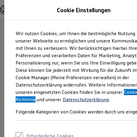
Modelle und Konfigurator
Cookie Einstellungen
Konfigurator
Modelle vergleichen
Konfiguration laden
Zum
Zum
Autosuche
Wir nutzen Cookies, um Ihnen die bestmögliche Nutzung
Hauptinhalt
Footer
Elektroautos
springen
springen
unserer Webseite zu ermöglichen und unsere Kommunika
ENERGY Sondermodelle
Nutzfahrzeuge
mit Ihnen zu verbessern. Wir berücksichtigen hierbei Ihr
SUV und CUV
Präferenzen und verarbeiten Daten für Marketing, Analyt
Familienautos
Personalisierung nur, wenn Sie uns Ihre Einwilligung gebe
Kombis
Kompaktwagen
Diese können Sie jederzeit mit Wirkung für die Zukunft i
Sportwagen
Cookie Manager (Meine Präferenzen verwalten) in der
Schnell verfügbare Fahrzeuge
Angebote und Produkte
Datenschutzerklärung widerrufen. Weitere Informatione
Aktuelle Angebote
unseren eingesetzten Cookies finden Sie in unserer
Cooki
E-Auto-Förderung
Richtlinie
und unserer
Datenschutzerklärung
.
Volkswagen Marktplatz
Die ENERGY Sondermodelle
Folgende Kategorien von Cookies werden durch uns einge
Junge Gebrauchtwagen und Gebrauchtwagen
Volkswagen Zertifizierte Gebrauchtwagen
Elektromobilität bei Gebrauchtwagen
Zubehör- und Serviceangebote
Saisonangebote
Erforderliche Cookies