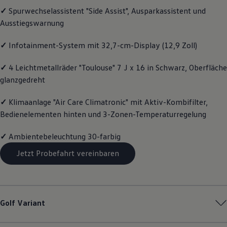
Motorenöl und Flüssigkeiten
✓
Spurwechselassistent "Side Assist", Ausparkassistent und
Räder und Reifen
Ausstiegswarnung
Pannen- und Unfallhilfe
Economy Service
Volkswagen Teile
✓
Infotainment-System mit 32,7-cm-Display (12,9 Zoll)
Zubehör
Modellspezifisches Zubehör
✓
4 Leichtmetallräder "Toulouse" 7 J x 16 in Schwarz, Oberfläche
Schutz und Pflege
glanzgedreht
Transport
Entertainment und Elektronik
Individualisieren
✓
Klimaanlage "Air Care Climatronic" mit Aktiv-Kombifilter,
Wallbox und Ladekabel
Bedienelementen hinten und 3-Zonen-Temperaturregelung
Digitale Extras
Dienste für Ihr Modell finden
Volkswagen Apps, Login und Shop
✓
Ambientebeleuchtung 30-farbig
Handy und Fahrzeug verbinden
Jetzt Probefahrt vereinbaren
Updates für Software, Karten und Radio
Über Ihr Auto
Vorgängermodelle
Kundeninformationen
Volkswagen Kundenbetreuung
Warn- und Kontrollleuchten
Golf
Variant
Assistenzsysteme
Digitale Betriebsanleitung
Live Beratung