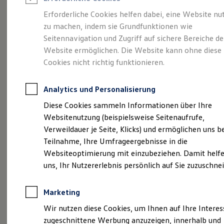
Reifenpakete
Leasing
Erforderliche Cookies helfen dabei, eine Website nu
Leasing-Angebote
zu machen, indem sie Grundfunktionen wie
Viel Platz, viel Freiheit.
Gebrauchtwagen Leasing
Seitennavigation und Zugriff auf sichere Bereiche de
Junge Gebrauchtwagen-Leasing
Elektroauto Leasing
Website ermöglichen. Die Website kann ohne diese
Der Golf Variant.
Kleinwagen-Leasing
Cookies nicht richtig funktionieren.
Leasing ohne Anzahlung
Finanzierung
Autokredit mit Schlussrate
Analytics und Personalisierung
Versicherungen und Garantien
Kfz-Versicherung
Diese Cookies sammeln Informationen über Ihre
Restschuldversicherungen
Websitenutzung (beispielsweise Seitenaufrufe,
Garantien
Verweildauer je Seite, Klicks) und ermöglichen uns b
Wartungsverträge
Geschäftskunden
Teilnahme, Ihre Umfrageergebnisse in die
Professional Class bei Volkswagen
Websiteoptimierung mit einzubeziehen. Damit helfe
Großkunden
(
Impressum & Rechtliches
)
uns, Ihr Nutzererlebnis persönlich auf Sie zuzuschne
Behörden
Direktkunden
Sonderfahrzeuge
Marketing
Anpfiff zum Gewinn
Elektromobilität
Wir nutzen diese Cookies, um Ihnen auf Ihre Intere
Elektroautos
zugeschnittene Werbung anzuzeigen, innerhalb und
ID. Tutorials