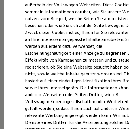
Probefahrt vereinbaren
Elektrofahrzeugkonzepte
außerhalb der Volkswagen Webseiten. Diese Cookie
ID. EVERY1
sammeln Informationen darüber, wie Sie unsere We
Reichweite
nutzen, zum Beispiel, welche Seiten Sie am meisten
Reichweite der ID. Modelle
Reichweite im Winter
besuchen oder wie Sie sich auf der Seite bewegen. D
Rekuperation
Zweck dieser Cookies ist es, Ihnen für Sie relevante
Fahrzeugangebot anfordern
Laden
an Ihre Interessen angepasste Inhalte anzubieten. S
Laden unterwegs
Laden Zuhause
werden außerdem dazu verwendet, die
Ladestationen finden
Erscheinungshäufigkeit einer Anzeige zu begrenzen 
Ladezeitensimulator
Effektivität von Kampagnen zu messen und zu steue
Batterie
Servicetermin buchen
Sicherheit
registrieren, ob Sie eine Webseite besucht haben od
Garantie und Lebensdauer
nicht, sowie welche Inhalte genutzt worden sind. Di
Nachhaltigkeit
basiert auf einer eindeutigen Identifikation Ihres B
Technologie
Kosten und Kauf
sowie Ihres Internetgeräts. Die Informationen kön
Verbrauchskosten
anderen Webseiten oder Seiten Dritter, wie z.B.
Serviceanfrage stellen
Kaufoptionen
Volkswagen Konzerngesellschaften oder Werbetrei
E-Auto-Förderung
Software und Konnektivität
geteilt werden, sodass Ihnen auch auf anderen Web
Die ID. Software 6
relevante Werbung angezeigt werden kann. Wir nut
ID. Software Versionen und Updates
Dienste eines Dritten für die Verarbeitung solcher D
Digitale Extras
Schnittstellen zu Ihrem ID.