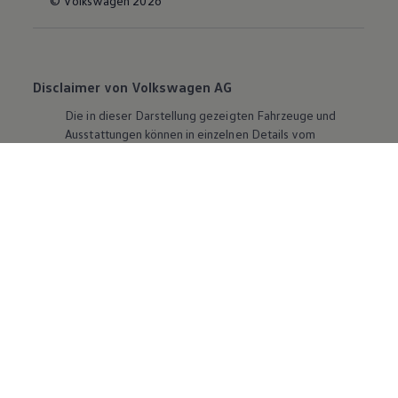
© Volkswagen 2026
Disclaimer von Volkswagen AG
Die in dieser Darstellung gezeigten Fahrzeuge und
Ausstattungen können in einzelnen Details vom
aktuellen deutschen Lieferprogramm abweichen.
Abgebildet sind teilweise Sonderausstattungen der
Fahrzeuge gegen Mehrpreis.
Bitte beachten Sie auch unseren Konfigurator für eine
Übersicht der aktuell verfügbaren Modelle und
Ausstattungen.
Die angegebenen Verbrauchs- und Emissionswerte
beziehen sich nicht auf ein einzelnes Fahrzeug und sind
nicht Bestandteil des Angebots, sondern dienen allein
Vergleichszwecken zwischen den verschiedenen
Fahrzeugtypen. Zusatzausstattungen und
Zubehör
(Anbauteile, Reifenformat usw.) können relevante
Fahrzeugparameter, wie
z. B.
Gewicht, Rollwiderstand