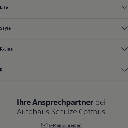
Magazin
Life
Lifestyle
Transport
Familie
Elektromobilität
Style
Volkswagen R
Pannen- und Unfallhilfe
Volkswagen Kundenbetreuung
R‑Line
R
Ihre Ansprechpartner
bei
Autohaus Schulze Cottbus
E-Mail schreiben