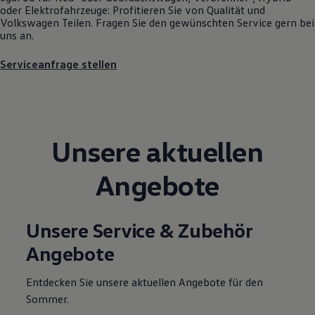
oder Elektrofahrzeuge: Profitieren Sie von Qualität und
Motorenöl und Flüssigkeiten
Volkswagen
Teilen. Fragen Sie den gewünschten
Service
gern bei
Räder und Reifen
uns an.
Pannen- und Unfallhilfe
Economy Service
Volkswagen Teile
Serviceanfrage stellen
Zubehör
Modellspezifisches Zubehör
Schutz und Pflege
Transport
Entertainment und Elektronik
Individualisieren
Unsere aktuellen
Wallbox und Ladekabel
Digitale Extras
Angebote
Dienste für Ihr Modell finden
Volkswagen Apps, Login und Shop
Handy und Fahrzeug verbinden
Updates für Software, Karten und Radio
Unsere Service & Zubehör
Über Ihr Auto
Vorgängermodelle
Angebote
Kundeninformationen
Volkswagen Kundenbetreuung
Warn- und Kontrollleuchten
Entdecken Sie unsere aktuellen Angebote für den
Assistenzsysteme
Sommer.
Digitale Betriebsanleitung
Live Beratung