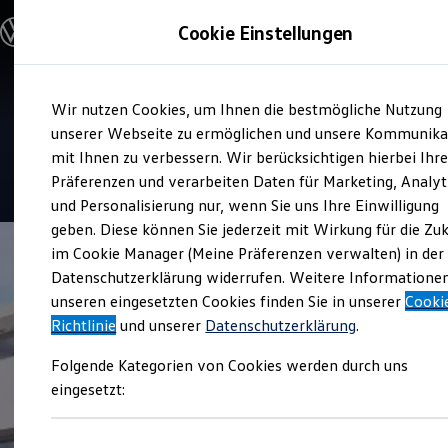
Modelle und Konfigurator
Cookie Einstellungen
Konfigurator
Modelle vergleichen
Konfiguration laden
Zum
Zum
Autosuche
Service
Wir nutzen Cookies, um Ihnen die bestmögliche Nutzung
Hauptinhalt
Footer
Elektroautos
Autohaus Schwalm
springen
springen
unserer Webseite zu ermöglichen und unsere Kommunika
ENERGY Sondermodelle
Nutzfahrzeuge
mit Ihnen zu verbessern. Wir berücksichtigen hierbei Ihr
SUV und CUV
4.6
|
121 Bewertungen
Präferenzen und verarbeiten Daten für Marketing, Analyt
Familienautos
und Personalisierung nur, wenn Sie uns Ihre Einwilligung
Kombis
Kompaktwagen
geben. Diese können Sie jederzeit mit Wirkung für die Zu
Sportwagen
im Cookie Manager (Meine Präferenzen verwalten) in der
Schnell verfügbare Fahrzeuge
Angebote und Produkte
Datenschutzerklärung widerrufen. Weitere Informatione
Aktuelle Angebote
unseren eingesetzten Cookies finden Sie in unserer
Cooki
E-Auto-Förderung
Richtlinie
und unserer
Datenschutzerklärung
.
Volkswagen Marktplatz
Die ENERGY Sondermodelle
Folgende Kategorien von Cookies werden durch uns
Junge Gebrauchtwagen und Gebrauchtwagen
Volkswagen Zertifizierte Gebrauchtwagen
eingesetzt:
Elektromobilität bei Gebrauchtwagen
Zubehör- und Serviceangebote
Saisonangebote