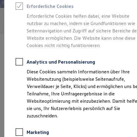
Reifenpakete
Erforderliche Cookies
Leasing
Leasing-Angebote
Erforderliche Cookies helfen dabei, eine Website
Gebrauchtwagen Leasing
nutzbar zu machen, indem sie Grundfunktionen wie
Junge Gebrauchtwagen-Leasing
Elektroauto Leasing
Seitennavigation und Zugriff auf sichere Bereiche de
Kleinwagen-Leasing
Website ermöglichen. Die Website kann ohne diese
Leasing ohne Anzahlung
Cookies nicht richtig funktionieren.
Finanzierung
Autokredit mit Schlussrate
Versicherungen und Garantien
Analytics und Personalisierung
Kfz-Versicherung
Verantwortlich für die Inhalte auf dieser Seite ist die Autohaus
Restschuldversicherungen
Diese Cookies sammeln Informationen über Ihre
Schwalm GmbH & Co. KG
(
Impressum & Rechtliches
)
Garantien
Websitenutzung (beispielsweise Seitenaufrufe,
Wartungsverträge
Geschäftskunden
Verweildauer je Seite, Klicks) und ermöglichen uns b
Professional Class bei Volkswagen
Unsere 
Teilnahme, Ihre Umfrageergebnisse in die
Großkunden
Websiteoptimierung mit einzubeziehen. Damit helf
Behörden
Direktkunden
sie uns, Ihr Nutzererlebnis persönlich auf Sie
Sonderfahrzeuge
Niederrheinische Straße 96, 35274 Kirchhain
zuzuschneiden.
Anpfiff zum Gewinn
Elektromobilität
Montag
-
Freitag
07:15
-
18:00
Uhr
Elektroautos
Marketing
ID. Tutorials