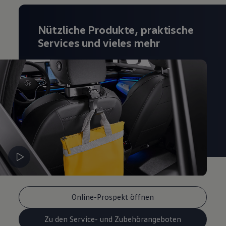
Magazin
Lifestyle
Transport
Nützliche Produkte, praktische
Familie
Services und vieles mehr
Elektromobilität
Volkswagen R
Pannen- und Unfallhilfe
Volkswagen Kundenbetreuung
Online-Prospekt öffnen
Zu den Service- und Zubehörangeboten