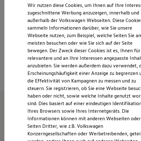
Samstag
Geschlossen
Elektrofahrzeugkonzepte
Wir nutzen diese Cookies, um Ihnen auf Ihre Intere
ID. EVERY1
Sonntag
Geschlossen
zugeschnittene Werbung anzuzeigen, innerhalb und
Reichweite
Gast WLAN verfügbar!
außerhalb der Volkswagen Webseiten. Diese Cookie
Reichweite der ID. Modelle
Reichweite im Winter
sammeln Informationen darüber, wie Sie unsere
Rekuperation
m.schaefer@autohaus-schwalm.de
Webseite nutzen, zum Beispiel, welche Seiten Sie a
Laden
meisten besuchen oder wie Sie sich auf der Seite
Laden unterwegs
+49 6422 92850
Laden Zuhause
bewegen. Der Zweck dieser Cookies ist es, Ihnen für
Ladestationen finden
relevantere und an Ihre Interessen angepasste Inhal
Ladezeitensimulator
anzubieten. Sie werden außerdem dazu verwendet, d
Batterie
Ansprechpartner
Sicherheit
Erscheinungshäufigkeit einer Anzeige zu begrenzen 
Garantie und Lebensdauer
die Effektivität von Kampagnen zu messen und zu
Nachhaltigkeit
steuern. Sie registrieren, ob Sie eine Webseite besuc
Technologie
Kosten und Kauf
haben oder nicht, sowie welche Inhalte genutzt wo
Verbrauchskosten
sind. Dies basiert auf einer eindeutigen Identifikatio
Kaufoptionen
Ihres Browsers sowie Ihres Internetgeräts. Die
E-Auto-Förderung
Unsere Leistungen
im
Software und Konnektivität
Informationen können mit anderen Webseiten oder
Überblick
Die ID. Software 6
Seiten Dritter, wie z.B. Volkswagen
ID. Software Versionen und Updates
Konzerngesellschaften oder Werbetreibenden, getei
Digitale Extras
Schnittstellen zu Ihrem ID.
Gebrauchtwagen