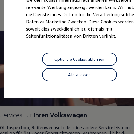
werden, sodass Ihnen auch auf anderen Webseiten
Hybridautos
relevante Werbung angezeigt werden kann. Wir nut
Marke und Erlebnis
Service
die Dienste eines Dritten für die Verarbeitung solche
Volkswagen R und R Experience
R-Modelle
Daten zu Marketing Zwecken. Diese Cookies werden
R Experience
soweit dies zweckdienlich ist, oftmals mit
Driving Experience
Seitenfunktionalitäten von Dritten verlinkt.
Volkswagen entdecken
Werkbesichtigung
Factory visit
Lifestyle Shop
T-Roc Kollektion
Optionale Cookies ablehnen
Golf Kollektion
ID. Kollektion
Volkswagen Kollektion
Alle zulassen
R-Kollektion
GTI Kollektion
Fußball Drop
we drive football
#wedriveproud
Besitzer und Service
myVolkswagen
Services für
Ihren
Volkswagen
Software Updates
Service und Ersatzteile
Ob Inspektion, Reifenwechsel oder eine andere Serviceleistung,
Inspektion und HU/AU
egal ob für Neu- oder
Gebrauchtwagen
, Verbrenner-, Hybrid-
Reparaturen und Checks