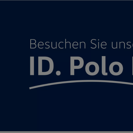
Motorenöl und Flüssigkeiten
Räder und Reifen
Pannen- und Unfallhilfe
Economy Service
Volkswagen Teile
Zubehör
Modellspezifisches Zubehör
Schutz und Pflege
Transport
Entertainment und Elektronik
Individualisieren
Wallbox und Ladekabel
Digitale Extras
Dienste für Ihr Modell finden
Volkswagen Apps, Login und Shop
Handy und Fahrzeug verbinden
Updates für Software, Karten und Radio
Über Ihr Auto
Vorgängermodelle
Kundeninformationen
Volkswagen Kundenbetreuung
Warn- und Kontrollleuchten
Assistenzsysteme
Digitale Betriebsanleitung
Live Beratung