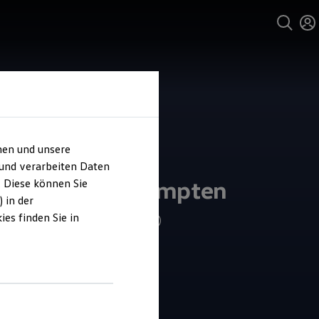
hen und unsere
und Service
 und verarbeiten Daten
ohaus Seitz Kempten
. Diese können Sie
 in der
es finden Sie in
4.8
|
733 Bewertungen