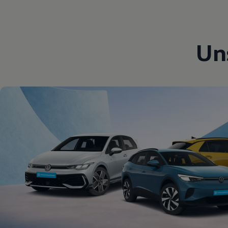
Magazin
Lifestyle
Transport
Familie
Un
Elektromobilität
Volkswagen R
Pannen- und Unfallhilfe
Volkswagen Kundenbetreuung