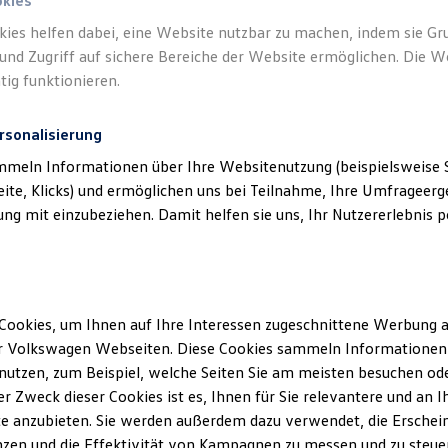
okies
kies helfen dabei, eine Website nutzbar zu machen, indem sie G
Verantwort
und Zugriff auf sichere Bereiche der Website ermöglichen. Die W
Autohande
tig funktionieren.
rsonalisierung
mmeln Informationen über Ihre Websitenutzung (beispielsweise S
eite, Klicks) und ermöglichen uns bei Teilnahme, Ihre Umfrageerge
g mit einzubeziehen. Damit helfen sie uns, Ihr Nutzererlebnis pe
Cookies, um Ihnen auf Ihre Interessen zugeschnittene Werbung a
Unsere Abteilungen
r Volkswagen Webseiten. Diese Cookies sammeln Informationen 
utzen, zum Beispiel, welche Seiten Sie am meisten besuchen oder
Montag
-
Freitag
07:00
-
18:00
Uhr
r Zweck dieser Cookies ist es, Ihnen für Sie relevantere und an I
Samstag
08:00
-
13:00
Uhr
e anzubieten. Sie werden außerdem dazu verwendet, die Erschein
Sonntag
Geschlossen
zen und die Effektivität von Kampagnen zu messen und zu steuern