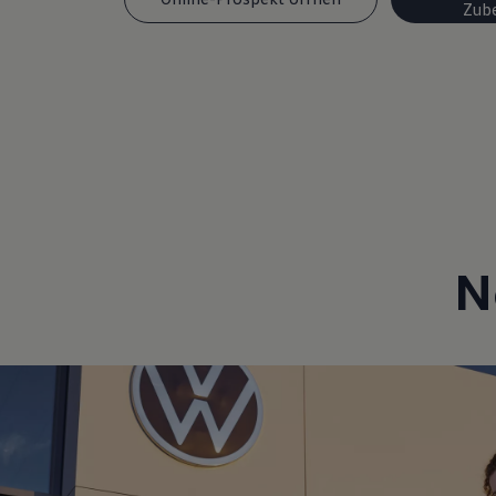
Zub
N