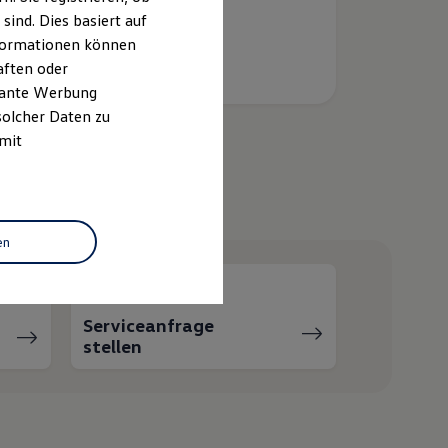
ind. Dies basiert auf
Informationen können
aften oder
evante Werbung
solcher Daten zu
 mit
helfen?
en
Serviceanfrage
stellen