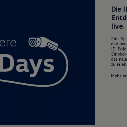
Die
I
Entd
live.
Eine Spu
den neu
ID. Polo
Einblick
das neue
zu erleb
Mehr er