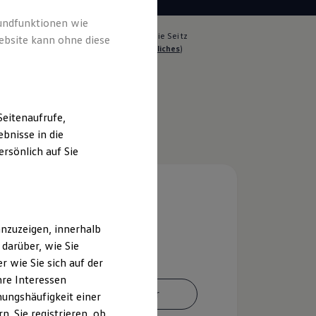
rundfunktionen wie
lich für die Inhalte auf dieser Seite ist die Seitz
ebsite kann ohne diese
ls- GmbH + Co. KG
(
Impressum & Rechtliches
)
eitenaufrufe,
bnisse in die
rsönlich auf Sie
nzuzeigen, innerhalb
darüber, wie Sie
 wie Sie sich auf der
hre Interessen
Ansprechpartner
ungshäufigkeit einer
. Sie registrieren, ob