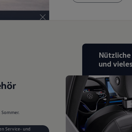
Nützliche
und viele
ehör
en Sommer.
en Service- und