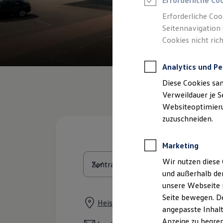
Erforderliche Co
Reifenpakete
Leasing
Erforderliche Coo
Leasing-Angebote
Seitennavigation 
Gebrauchtwagen Leasing
Cookies nicht rich
Junge Gebrauchtwagen-Leasing
Elektroauto Leasing
Kleinwagen-Leasing
Analytics und Pe
Leasing ohne Anzahlung
Finanzierung
Diese Cookies sa
Autokredit mit Schlussrate
Versicherungen und Garantien
Verweildauer je S
Kfz-Versicherung
Websiteoptimierun
Restschuldversicherungen
zuzuschneiden.
Garantien
Wartungsverträge
Geschäftskunden
Marketing
Professional Class bei Volkswagen
Großkunden
Wir nutzen diese 
Behörden
und außerhalb de
Direktkunden
Sonderfahrzeuge
unsere Webseite n
Anpfiff zum Gewinn
Seite bewegen. De
Elektromobilität
Heisinger Straße 2, 87437 Kempten
angepasste Inhalt
Elektroautos
ID. Tutorials
Anzeige zu begren