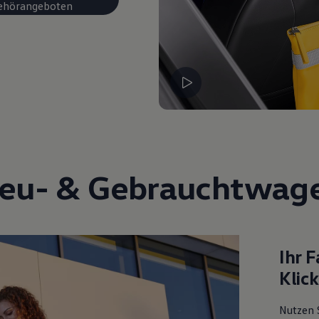
ehörangeboten
eu- &
Gebrauchtwag
Ihr 
Klic
Nutzen 