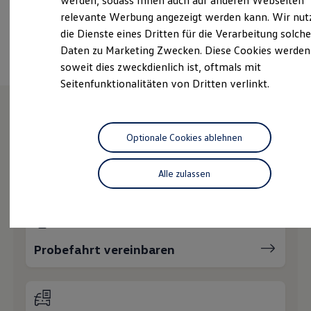
werden, sodass Ihnen auch auf anderen Webseiten
Hybridautos
relevante Werbung angezeigt werden kann. Wir nut
Marke und Erlebnis
Ansprechpartner
die Dienste eines Dritten für die Verarbeitung solche
Volkswagen R und R Experience
R-Modelle
Daten zu Marketing Zwecken. Diese Cookies werden
R Experience
soweit dies zweckdienlich ist, oftmals mit
Driving Experience
Seitenfunktionalitäten von Dritten verlinkt.
Volkswagen entdecken
Werkbesichtigung
Factory visit
Lifestyle Shop
Wie können wir
T-Roc Kollektion
Optionale Cookies ablehnen
Golf Kollektion
ID. Kollektion
Ihnen weiterhelfen?
Volkswagen Kollektion
Alle zulassen
R-Kollektion
GTI Kollektion
Fußball Drop
we drive football
#wedriveproud
Besitzer und Service
Probefahrt vereinbaren
myVolkswagen
Software Updates
Service und Ersatzteile
Inspektion und HU/AU
Reparaturen und Checks