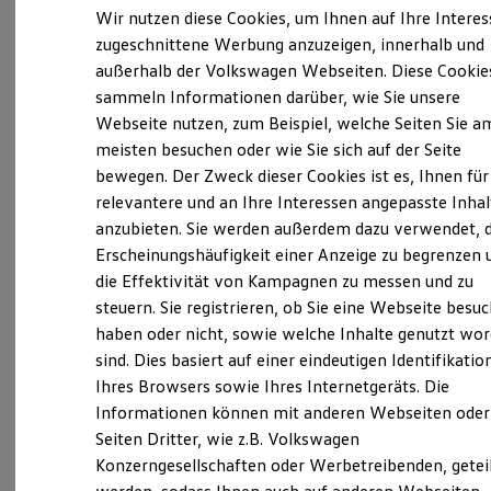
Elektrofahrzeugkonzepte
Wir nutzen diese Cookies, um Ihnen auf Ihre Intere
ID. EVERY1
zugeschnittene Werbung anzuzeigen, innerhalb und
Verantwortlich für die Inhalte auf dieser Seite ist die Siemon GmbH
Reichweite
außerhalb der Volkswagen Webseiten. Diese Cookie
(
Impressum & Rechtliches
Reichweite der ID. Modelle
)
Reichweite im Winter
sammeln Informationen darüber, wie Sie unsere
Rekuperation
Webseite nutzen, zum Beispiel, welche Seiten Sie a
Laden
Unsere 
meisten besuchen oder wie Sie sich auf der Seite
Laden unterwegs
Laden Zuhause
bewegen. Der Zweck dieser Cookies ist es, Ihnen für
Ladestationen finden
relevantere und an Ihre Interessen angepasste Inhal
Ladezeitensimulator
Splieterstraße 69, 48231 Warendorf
anzubieten. Sie werden außerdem dazu verwendet, d
Batterie
Sicherheit
Erscheinungshäufigkeit einer Anzeige zu begrenzen 
Garantie und Lebensdauer
Montag
-
Donnerstag
08:00
-
18:00
Uhr
die Effektivität von Kampagnen zu messen und zu
Nachhaltigkeit
steuern. Sie registrieren, ob Sie eine Webseite besuc
Freitag
Technologie
08:00
-
17:00
Uhr
Kosten und Kauf
haben oder nicht, sowie welche Inhalte genutzt wo
Samstag
09:00
-
13:00
Uhr
Verbrauchskosten
sind. Dies basiert auf einer eindeutigen Identifikatio
Kaufoptionen
Sonntag
Geschlossen
Ihres Browsers sowie Ihres Internetgeräts. Die
E-Auto-Förderung
Software und Konnektivität
Informationen können mit anderen Webseiten oder
warendorf@autohaus-siemon.de
Die ID. Software 6
Seiten Dritter, wie z.B. Volkswagen
ID. Software Versionen und Updates
Konzerngesellschaften oder Werbetreibenden, getei
Digitale Extras
02581/789770
Schnittstellen zu Ihrem ID.