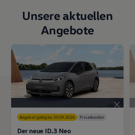
Magazin
Lifestyle
Unsere aktuellen
Transport
Familie
Angebote
Elektromobilität
Volkswagen R
Pannen- und Unfallhilfe
Volkswagen Kundenbetreuung
Angebot gültig bis 30.09.2026
Privatkunden
Der neue ID.3 Neo