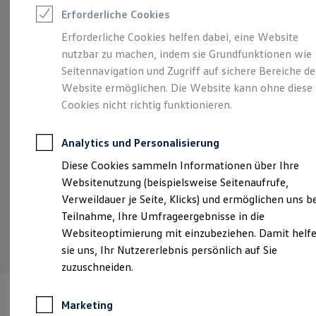
Reifenpakete
Erforderliche Cookies
Leasing
Angebot gültig bis 30.09.2026
Privatkunden
Leasing-Angebote
Erforderliche Cookies helfen dabei, eine Website
Gebrauchtwagen Leasing
So geht neu.
Der neue ID.3 Neo.
Ei
nutzbar zu machen, indem sie Grundfunktionen wie
Junge Gebrauchtwagen-Leasing
Po
Ab 209,00 €
mtl. leasen für Privatkunden | 6.000,00
Elektroauto Leasing
Seitennavigation und Zugriff auf sichere Bereiche de
Kleinwagen-Leasing
€ Sonderzahlung | 48 Monate Laufzeit | Jährliche
Website ermöglichen. Die Website kann ohne diese
Ab
Leasing ohne Anzahlung
Fahrleistung: 10.000 km
Cookies nicht richtig funktionieren.
€ 
Finanzierung
Autokredit mit Schlussrate
Fa
Versicherungen und Garantien
Details ansehen
Analytics und Personalisierung
Kfz-Versicherung
Restschuldversicherungen
Diese Cookies sammeln Informationen über Ihre
Garantien
Websitenutzung (beispielsweise Seitenaufrufe,
Wartungsverträge
Geschäftskunden
Verweildauer je Seite, Klicks) und ermöglichen uns b
Professional Class bei Volkswagen
Teilnahme, Ihre Umfrageergebnisse in die
Großkunden
Websiteoptimierung mit einzubeziehen. Damit helf
Behörden
Direktkunden
sie uns, Ihr Nutzererlebnis persönlich auf Sie
Sonderfahrzeuge
zuzuschneiden.
Anpfiff zum Gewinn
Elektromobilität
Elektroautos
Marketing
ID. Tutorials