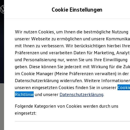
Modelle und Konfigurator
Cookie Einstellungen
Konfigurator
Modelle vergleichen
Konfiguration laden
Zum
Zum
Autosuche
Wir nutzen Cookies, um Ihnen die bestmögliche Nutzung
Hauptinhalt
Footer
Elektroautos
Verkauf und Service
springen
springen
unserer Webseite zu ermöglichen und unsere Kommunika
ENERGY Sondermodelle
Autohaus Siemon Warendorf
Nutzfahrzeuge
mit Ihnen zu verbessern. Wir berücksichtigen hierbei Ihr
SUV und CUV
Präferenzen und verarbeiten Daten für Marketing, Analyt
Familienautos
4.6
|
178 Bewertungen
und Personalisierung nur, wenn Sie uns Ihre Einwilligung
Kombis
Kompaktwagen
geben. Diese können Sie jederzeit mit Wirkung für die Zu
Sportwagen
im Cookie Manager (Meine Präferenzen verwalten) in der
Schnell verfügbare Fahrzeuge
Angebote und Produkte
Datenschutzerklärung widerrufen. Weitere Informatione
Aktuelle Angebote
unseren eingesetzten Cookies finden Sie in unserer
Cooki
E-Auto-Förderung
Richtlinie
und unserer
Datenschutzerklärung
.
Volkswagen Marktplatz
Die ENERGY Sondermodelle
Folgende Kategorien von Cookies werden durch uns
Junge Gebrauchtwagen und Gebrauchtwagen
Volkswagen Zertifizierte Gebrauchtwagen
eingesetzt:
Elektromobilität bei Gebrauchtwagen
Zubehör- und Serviceangebote
Saisonangebote