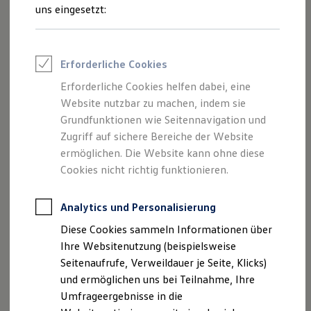
und Angeboten, die auf dieser Website
Reifenpakete
uns eingesetzt:
Leasing
speziell aufgeführt sind.
Leasing-Angebote
Gebrauchtwagen Leasing
Junge Gebrauchtwagen-Leasing
Erforderliche Cookies
Elektroauto Leasing
Kleinwagen-Leasing
Erforderliche Cookies helfen dabei, eine
Impressum
Leasing ohne Anzahlung
Website nutzbar zu machen, indem sie
Finanzierung
Autokredit mit Schlussrate
Grundfunktionen wie Seitennavigation und
Datenschutzerklärung
Versicherungen und Garantien
Zugriff auf sichere Bereiche der Website
Kfz-Versicherung
ermöglichen. Die Website kann ohne diese
Restschuldversicherungen
Garantien
Cookies nicht richtig funktionieren.
Impressum
Wartungsverträge
Geschäftskunden
Professional Class bei Volkswagen
Analytics und Personalisierung
Autohaus Spille GmbH & Co. KG Loher Straße 8 49456
Großkunden
Diese Cookies sammeln Informationen über
Bakum
Behörden
Direktkunden
Ihre Websitenutzung (beispielsweise
Sonderfahrzeuge
Handelsregister: HRA 201608 Registergericht:
Seitenaufrufe, Verweildauer je Seite, Klicks)
Anpfiff zum Gewinn
Amtsgericht Oldenburg
und ermöglichen uns bei Teilnahme, Ihre
Elektromobilität
Vertreten durch: Jochen Spille
Elektroautos
Umfrageergebnisse in die
ID. Tutorials
Kontakt