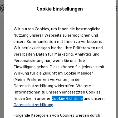
Modelle und Konfigurator
Cookie Einstellungen
Konfigurator
Modelle vergleichen
Konfiguration laden
Zum
Zum
Autosuche
Wir nutzen Cookies, um Ihnen die bestmögliche
Hauptinhalt
Footer
Elektroautos
springen
springen
Nutzung unserer Webseite zu ermöglichen und
ENERGY Sondermodelle
Nutzfahrzeuge
unsere Kommunikation mit Ihnen zu verbessern.
Autohaus Spille
SUV und CUV
Wir berücksichtigen hierbei Ihre Präferenzen und
Familienautos
verarbeiten Daten für Marketing, Analytics und
Kombis
GmbH & Co. KG |
Kompaktwagen
Personalisierung nur, wenn Sie uns Ihre
Sportwagen
Einwilligung geben. Diese können Sie jederzeit mit
Impressum &
Schnell verfügbare Fahrzeuge
Angebote und Produkte
Wirkung für die Zukunft im Cookie Manager
Aktuelle Angebote
(Meine Präferenzen verwalten) in der
Rechtliches
E-Auto-Förderung
Datenschutzerklärung widerrufen. Weitere
Volkswagen Marktplatz
Informationen zu unseren eingesetzten Cookies
Die ENERGY Sondermodelle
Junge Gebrauchtwagen und Gebrauchtwagen
Hier finden Sie Informationen über uns
finden Sie in unserer
Cookie-Richtlinie
und unserer
Volkswagen Zertifizierte Gebrauchtwagen
Datenschutzerklärung
.
(Autohaus Spille GmbH & Co. KG) als
Elektromobilität bei Gebrauchtwagen
Zubehör- und Serviceangebote
verantwortlichen Anbieter von Inhalten
Folgende Kategorien von Cookies werden durch
Saisonangebote