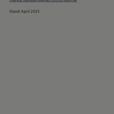
markus.suedkamp@de216100.vapn.de
Stand: April 2025