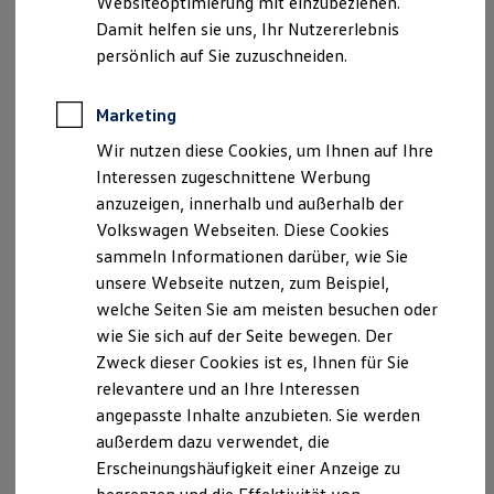
Websiteoptimierung mit einzubeziehen.
Elektrofahrzeugkonzepte
Telefon: +49 (0) 44 46 - 31 9 Telefax: +49 (0) 44 46 -
Damit helfen sie uns, Ihr Nutzererlebnis
ID. EVERY1
16 94 E-Mail:
Reichweite
autohaus-spille@t-online.de
persönlich auf Sie zuzuschneiden.
Reichweite der ID. Modelle
Umsatzsteuer
Reichweite im Winter
Umsatzsteuer-Identifikationsnummer gemäß §27 a
Rekuperation
Marketing
Umsatzsteuergesetz: DE263044002
Laden
Wir nutzen diese Cookies, um Ihnen auf Ihre
Laden unterwegs
Laden Zuhause
Interessen zugeschnittene Werbung
Streitschlichtung
Ladestationen finden
anzuzeigen, innerhalb und außerhalb der
Wir sind nicht bereit oder verpflichtet, an
Ladezeitensimulator
Volkswagen Webseiten. Diese Cookies
Batterie
Streitbeilegungsverfahren vor einer
Sicherheit
sammeln Informationen darüber, wie Sie
Verbraucherschlichtungsstelle teilzunehmen.
Garantie und Lebensdauer
unsere Webseite nutzen, zum Beispiel,
Nachhaltigkeit
welche Seiten Sie am meisten besuchen oder
Technologie
Kosten und Kauf
wie Sie sich auf der Seite bewegen. Der
Datenschutzerklärung
Verbrauchskosten
Zweck dieser Cookies ist es, Ihnen für Sie
Kaufoptionen
relevantere und an Ihre Interessen
E-Auto-Förderung
Datenschutzerklärung
Software und Konnektivität
angepasste Inhalte anzubieten. Sie werden
Die ID. Software 6
außerdem dazu verwendet, die
ID. Software Versionen und Updates
A. Verantwortlicher
Erscheinungshäufigkeit einer Anzeige zu
Digitale Extras
Schnittstellen zu Ihrem ID.