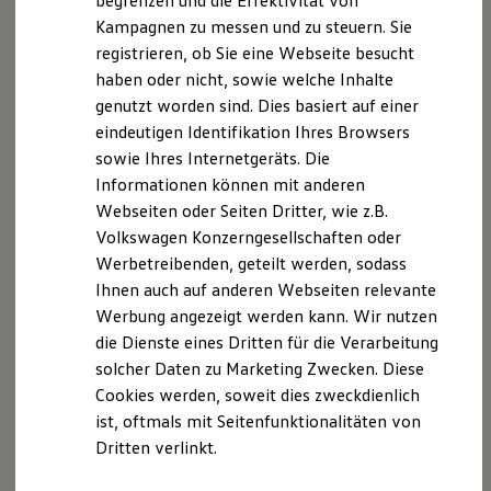
begrenzen und die Effektivität von
Wir freuen uns, dass Sie unsere Webseite vom
Hybridautos
Kampagnen zu messen und zu steuern. Sie
Marke und Erlebnis
Autohaus Spille GmbH & Co. KG, Loher Str. 8, 49456
registrieren, ob Sie eine Webseite besucht
Volkswagen R und R Experience
Bakum,
autohaus-spille@t-online.de
besuchen. Im
R-Modelle
haben oder nicht, sowie welche Inhalte
Folgenden informieren wir Sie über die Verarbeitung
R Experience
genutzt worden sind. Dies basiert auf einer
Driving Experience
Ihrer personenbezogenen Daten durch uns im
eindeutigen Identifikation Ihres Browsers
Volkswagen entdecken
Zusammenhang mit Ihrem Besuch unserer Webseite.
Werkbesichtigung
sowie Ihres Internetgeräts. Die
Factory visit
Informationen können mit anderen
B. Verarbeitung Ihrer personenbezogenen Daten
Lifestyle Shop
Webseiten oder Seiten Dritter, wie z.B.
T-Roc Kollektion
Golf Kollektion
Unsere Webseite bietet Ihnen verschiedene
Volkswagen Konzerngesellschaften oder
ID. Kollektion
Angebote, die wir Ihnen in Bezug auf dabei durch uns
Werbetreibenden, geteilt werden, sodass
Volkswagen Kollektion
verarbeitete personenbezogene Daten im Folgenden
Ihnen auch auf anderen Webseiten relevante
R-Kollektion
GTI Kollektion
näher erläutern möchten. Bei der Datenverarbeitung
Werbung angezeigt werden kann. Wir nutzen
Fußball Drop
im Zusammenhang mit unserer Webseite unterstützt
die Dienste eines Dritten für die Verarbeitung
we drive football
uns die Volkswagen Deutschland GmbH und Co. KG als
solcher Daten zu Marketing Zwecken. Diese
#wedriveproud
Besitzer und Service
Auftragsverarbeiter. Die Volkswagen Deutschland
Cookies werden, soweit dies zweckdienlich
myVolkswagen
GmbH & Co. KG setzt ihrerseits als
ist, oftmals mit Seitenfunktionalitäten von
Software Updates
Unterauftragnehmer die Volkswagen AG ein, die
Dritten verlinkt.
Service und Ersatzteile
Inspektion und HU/AU
wiederum Salesforce.com einsetzt. Dabei kann eine
Reparaturen und Checks