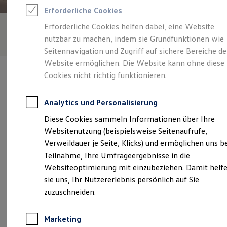
Reifenpakete
Erforderliche Cookies
Leasing
Leasing-Angebote
Erforderliche Cookies helfen dabei, eine Website
Gebrauchtwagen Leasing
nutzbar zu machen, indem sie Grundfunktionen wie
Junge Gebrauchtwagen-Leasing
Elektroauto Leasing
Seitennavigation und Zugriff auf sichere Bereiche de
Kleinwagen-Leasing
Website ermöglichen. Die Website kann ohne diese
Leasing ohne Anzahlung
Cookies nicht richtig funktionieren.
Finanzierung
Autokredit mit Schlussrate
Versicherungen und Garantien
Analytics und Personalisierung
Kfz-Versicherung
Verantwortlich für die Inhalte auf dieser Seite ist die Autohaus
Restschuldversicherungen
Diese Cookies sammeln Informationen über Ihre
Steppan GmbH & Co. KG
(
Impressum & Rechtliches
)
Garantien
Websitenutzung (beispielsweise Seitenaufrufe,
Wartungsverträge
Geschäftskunden
Verweildauer je Seite, Klicks) und ermöglichen uns b
Professional Class bei Volkswagen
Unsere 
Teilnahme, Ihre Umfrageergebnisse in die
Großkunden
Websiteoptimierung mit einzubeziehen. Damit helf
Behörden
Direktkunden
sie uns, Ihr Nutzererlebnis persönlich auf Sie
Sonderfahrzeuge
Starenweg 30, 73642 Welzheim
zuzuschneiden.
Anpfiff zum Gewinn
Elektromobilität
Montag
-
Donnerstag
07:30
-
17:30
Uhr
Elektroautos
Marketing
ID. Tutorials