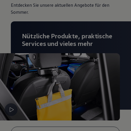
Entdecken Sie unsere aktuellen Angebote für den
Magazin
Lifestyle
Sommer.
Transport
Familie
Elektromobilität
Volkswagen R
Nützliche Produkte, praktische
Pannen- und Unfallhilfe
Volkswagen Kundenbetreuung
Services und vieles mehr