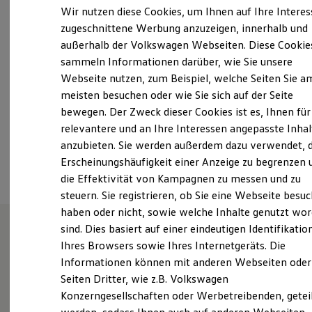
Freitag
07:30
-
17:00
Uhr
Elektrofahrzeugkonzepte
Wir nutzen diese Cookies, um Ihnen auf Ihre Intere
ID. EVERY1
Samstag
09:00
-
12:00
Uhr
zugeschnittene Werbung anzuzeigen, innerhalb und
Reichweite
Sonntag
Geschlossen
außerhalb der Volkswagen Webseiten. Diese Cookie
Reichweite der ID. Modelle
Reichweite im Winter
sammeln Informationen darüber, wie Sie unsere
Rekuperation
service@autohaus-steppan.de
Webseite nutzen, zum Beispiel, welche Seiten Sie a
Laden
meisten besuchen oder wie Sie sich auf der Seite
Laden unterwegs
+49 7182 6491
Laden Zuhause
bewegen. Der Zweck dieser Cookies ist es, Ihnen für
Ladestationen finden
relevantere und an Ihre Interessen angepasste Inhal
Ladezeitensimulator
anzubieten. Sie werden außerdem dazu verwendet, d
Batterie
Ansprechpartner
Sicherheit
Erscheinungshäufigkeit einer Anzeige zu begrenzen 
Garantie und Lebensdauer
die Effektivität von Kampagnen zu messen und zu
Nachhaltigkeit
steuern. Sie registrieren, ob Sie eine Webseite besuc
Technologie
Kosten und Kauf
haben oder nicht, sowie welche Inhalte genutzt wo
Verbrauchskosten
sind. Dies basiert auf einer eindeutigen Identifikatio
Kaufoptionen
Ihres Browsers sowie Ihres Internetgeräts. Die
E-Auto-Förderung
Unsere Leistungen
im
Software und Konnektivität
Informationen können mit anderen Webseiten oder
Die ID. Software 6
Überblick
Seiten Dritter, wie z.B. Volkswagen
ID. Software Versionen und Updates
Konzerngesellschaften oder Werbetreibenden, getei
Digitale Extras
Schnittstellen zu Ihrem ID.