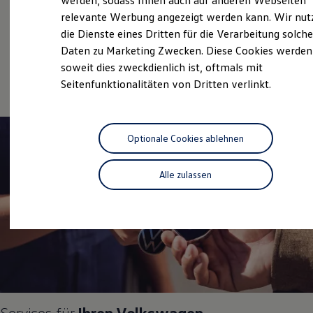
werden, sodass Ihnen auch auf anderen Webseiten
Gebrauchtwagen
Hybridautos
relevante Werbung angezeigt werden kann. Wir nut
Marke und Erlebnis
Service
die Dienste eines Dritten für die Verarbeitung solche
Volkswagen R und R Experience
R-Modelle
Daten zu Marketing Zwecken. Diese Cookies werden
Volkswagen Economy
R Experience
soweit dies zweckdienlich ist, oftmals mit
Service
Driving Experience
Seitenfunktionalitäten von Dritten verlinkt.
Volkswagen entdecken
Werkbesichtigung
Factory visit
Lifestyle Shop
T-Roc Kollektion
Optionale Cookies ablehnen
Golf Kollektion
ID. Kollektion
Volkswagen Kollektion
Alle zulassen
R-Kollektion
GTI Kollektion
Fußball Drop
we drive football
#wedriveproud
Besitzer und Service
myVolkswagen
Software Updates
Service und Ersatzteile
Inspektion und HU/AU
Services für
Ihren
Volkswagen
Reparaturen und Checks