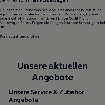
Motorenöl und Flüssigkeiten
Räder und Reifen
Ob Inspektion, Reifenwechsel oder eine andere Serviceleistung,
Pannen- und Unfallhilfe
egal ob für Neu- oder
Gebrauchtwagen
, Verbrenner-, Hybrid-
Economy Service
oder Elektrofahrzeuge: Profitieren Sie von Qualität und
Volkswagen Teile
Volkswagen
Teilen. Fragen Sie den gewünschten
Service
gern bei
Zubehör
uns an.
Modellspezifisches Zubehör
Schutz und Pflege
Serviceanfrage stellen
Transport
Entertainment und Elektronik
Individualisieren
Wallbox und Ladekabel
Digitale Extras
Dienste für Ihr Modell finden
Unsere aktuellen
Volkswagen Apps, Login und Shop
Handy und Fahrzeug verbinden
Updates für Software, Karten und Radio
Angebote
Über Ihr Auto
Vorgängermodelle
Kundeninformationen
Volkswagen Kundenbetreuung
Unsere Service & Zubehör
Warn- und Kontrollleuchten
Assistenzsysteme
Angebote
Digitale Betriebsanleitung
Live Beratung