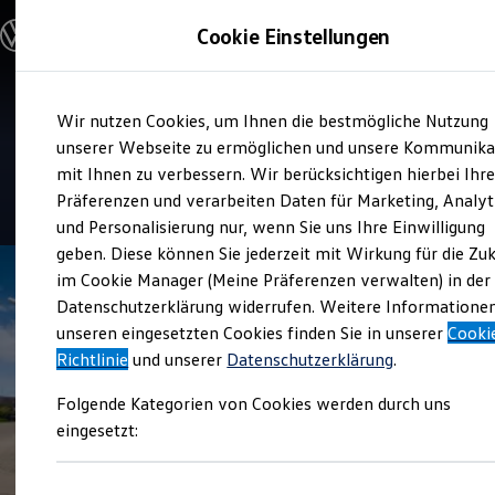
Modelle und Konfigurator
Cookie Einstellungen
Konfigurator
Modelle vergleichen
Konfiguration laden
Zum
Zum
Autosuche
Service
Wir nutzen Cookies, um Ihnen die bestmögliche Nutzung
Hauptinhalt
Footer
Elektroautos
Autohaus Steppan
springen
springen
unserer Webseite zu ermöglichen und unsere Kommunika
ENERGY Sondermodelle
Nutzfahrzeuge
mit Ihnen zu verbessern. Wir berücksichtigen hierbei Ihr
SUV und CUV
4.9
|
122 Bewertungen
Präferenzen und verarbeiten Daten für Marketing, Analyt
Familienautos
und Personalisierung nur, wenn Sie uns Ihre Einwilligung
Kombis
Kompaktwagen
geben. Diese können Sie jederzeit mit Wirkung für die Zu
Sportwagen
im Cookie Manager (Meine Präferenzen verwalten) in der
Schnell verfügbare Fahrzeuge
Angebote und Produkte
Datenschutzerklärung widerrufen. Weitere Informatione
Aktuelle Angebote
unseren eingesetzten Cookies finden Sie in unserer
Cooki
E-Auto-Förderung
Richtlinie
und unserer
Datenschutzerklärung
.
Volkswagen Marktplatz
Die ENERGY Sondermodelle
Folgende Kategorien von Cookies werden durch uns
Junge Gebrauchtwagen und Gebrauchtwagen
Volkswagen Zertifizierte Gebrauchtwagen
eingesetzt:
Elektromobilität bei Gebrauchtwagen
Zubehör- und Serviceangebote
Saisonangebote