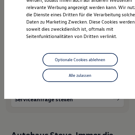
Ihnen weiterhelfen?
werden, sodass Ihnen auch auf anderen Webseiten
Hybridautos
relevante Werbung angezeigt werden kann. Wir nut
Marke und Erlebnis
die Dienste eines Dritten für die Verarbeitung solche
Volkswagen R und R Experience
R-Modelle
Daten zu Marketing Zwecken. Diese Cookies werden
R Experience
soweit dies zweckdienlich ist, oftmals mit
Driving Experience
Probefahrt vereinbaren
Seitenfunktionalitäten von Dritten verlinkt.
Volkswagen entdecken
Werkbesichtigung
Factory visit
Lifestyle Shop
T-Roc Kollektion
Optionale Cookies ablehnen
Golf Kollektion
Fahrzeugangebot anfordern
ID. Kollektion
Volkswagen Kollektion
Alle zulassen
R-Kollektion
GTI Kollektion
Fußball Drop
we drive football
Serviceanfrage stellen
#wedriveproud
Besitzer und Service
myVolkswagen
Software Updates
Service und Ersatzteile
Inspektion und HU/AU
Autohaus Stoye. Immer die
Reparaturen und Checks