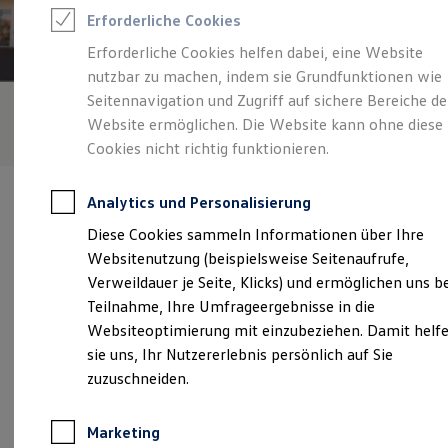
Reifenpakete
Erforderliche Cookies
Leasing
Leasing-Angebote
Erforderliche Cookies helfen dabei, eine Website
Gebrauchtwagen Leasing
nutzbar zu machen, indem sie Grundfunktionen wie
Junge Gebrauchtwagen-Leasing
Elektroauto Leasing
Seitennavigation und Zugriff auf sichere Bereiche de
Kleinwagen-Leasing
Website ermöglichen. Die Website kann ohne diese
Leasing ohne Anzahlung
Cookies nicht richtig funktionieren.
Finanzierung
Autokredit mit Schlussrate
Versicherungen und Garantien
Analytics und Personalisierung
Kfz-Versicherung
Restschuldversicherungen
Diese Cookies sammeln Informationen über Ihre
Garantien
Websitenutzung (beispielsweise Seitenaufrufe,
Wartungsverträge
Verantwortlich für die Inhalte auf dieser Seite ist die Autohaus
Geschäftskunden
Verweildauer je Seite, Klicks) und ermöglichen uns b
Stoye GmbH & Co. KG
(
Impressum & Rechtliches
)
Professional Class bei Volkswagen
Teilnahme, Ihre Umfrageergebnisse in die
Großkunden
Websiteoptimierung mit einzubeziehen. Damit helf
Behörden
Direktkunden
sie uns, Ihr Nutzererlebnis persönlich auf Sie
Unsere 
Sonderfahrzeuge
zuzuschneiden.
Anpfiff zum Gewinn
Elektromobilität
Elektroautos
Salzmünder Straße 25, 06120 Halle
Marketing
ID. Tutorials