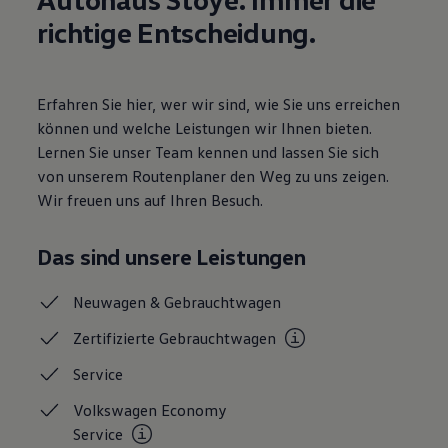
Motorenöl und Flüssigkeiten
richtige Entscheidung.
Räder und Reifen
Pannen- und Unfallhilfe
Economy Service
Volkswagen Teile
Erfahren Sie hier, wer wir sind, wie Sie uns erreichen
Zubehör
Modellspezifisches Zubehör
können und welche Leistungen wir Ihnen bieten.
Schutz und Pflege
Lernen Sie unser Team kennen und lassen Sie sich
Transport
von unserem Routenplaner den Weg zu uns zeigen.
Entertainment und Elektronik
Individualisieren
Wir freuen uns auf Ihren Besuch.
Wallbox und Ladekabel
Digitale Extras
Dienste für Ihr Modell finden
Das sind unsere Leistungen
Volkswagen Apps, Login und Shop
Handy und Fahrzeug verbinden
Neuwagen &
Gebrauchtwagen
Updates für Software, Karten und Radio
Über Ihr Auto
Zertifizierte
Gebrauchtwagen
Vorgängermodelle
Kundeninformationen
Service
Volkswagen Kundenbetreuung
Warn- und Kontrollleuchten
Volkswagen Economy
Assistenzsysteme
Digitale Betriebsanleitung
Service
Live Beratung