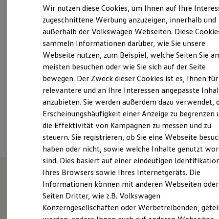
Elektrofahrzeugkonzepte
Wir nutzen diese Cookies, um Ihnen auf Ihre Intere
ID. EVERY1
Montag
-
Freitag
07:00
-
19:00
Uhr
zugeschnittene Werbung anzuzeigen, innerhalb und
Reichweite
Samstag
08:00
-
12:30
Uhr
außerhalb der Volkswagen Webseiten. Diese Cookie
Reichweite der ID. Modelle
Reichweite im Winter
Sonntag
Geschlossen
sammeln Informationen darüber, wie Sie unsere
Rekuperation
Webseite nutzen, zum Beispiel, welche Seiten Sie a
Laden
meisten besuchen oder wie Sie sich auf der Seite
Laden unterwegs
info@autohaus-stoye.de
Laden Zuhause
bewegen. Der Zweck dieser Cookies ist es, Ihnen für
Ladestationen finden
+49 345 558870
relevantere und an Ihre Interessen angepasste Inhal
Ladezeitensimulator
anzubieten. Sie werden außerdem dazu verwendet, d
Batterie
Sicherheit
Erscheinungshäufigkeit einer Anzeige zu begrenzen 
Ansprechpartner
Garantie und Lebensdauer
die Effektivität von Kampagnen zu messen und zu
Nachhaltigkeit
steuern. Sie registrieren, ob Sie eine Webseite besuc
Technologie
Kosten und Kauf
haben oder nicht, sowie welche Inhalte genutzt wo
Verbrauchskosten
sind. Dies basiert auf einer eindeutigen Identifikatio
Kaufoptionen
Ihres Browsers sowie Ihres Internetgeräts. Die
E-Auto-Förderung
Software und Konnektivität
Informationen können mit anderen Webseiten oder
Wie können wir
Die ID. Software 6
Seiten Dritter, wie z.B. Volkswagen
ID. Software Versionen und Updates
Konzerngesellschaften oder Werbetreibenden, getei
Digitale Extras
Schnittstellen zu Ihrem ID.