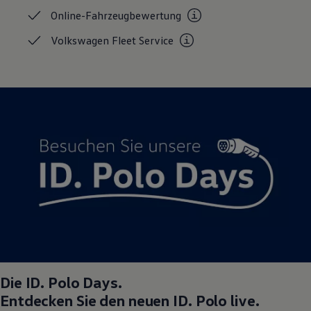
Magazin
Online-Fahrzeugbewertung
Lifestyle
Transport
Volkswagen Fleet
Service
Familie
Elektromobilität
Volkswagen R
Pannen- und Unfallhilfe
Volkswagen Kundenbetreuung
Die
ID. Polo
Days.
Entdecken Sie den neuen
ID. Polo
live.