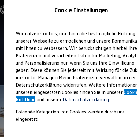
Modelle und Konfigurator
Cookie Einstellungen
Konfigurator
Modelle vergleichen
Konfiguration laden
Zum
Zum
Autosuche
Verkauf und Service
Wir nutzen Cookies, um Ihnen die bestmögliche Nutzung
Hauptinhalt
Footer
Elektroautos
Autohaus Stoye
springen
springen
unserer Webseite zu ermöglichen und unsere Kommunika
ENERGY Sondermodelle
Nutzfahrzeuge
mit Ihnen zu verbessern. Wir berücksichtigen hierbei Ihr
SUV und CUV
Präferenzen und verarbeiten Daten für Marketing, Analyt
Top Kundenzufriedenheit Verkauf 2026
Familienautos
und Personalisierung nur, wenn Sie uns Ihre Einwilligung
Kombis
Kompaktwagen
geben. Diese können Sie jederzeit mit Wirkung für die Zu
4.9
|
603 Bewertungen
Sportwagen
im Cookie Manager (Meine Präferenzen verwalten) in der
Schnell verfügbare Fahrzeuge
Angebote und Produkte
Datenschutzerklärung widerrufen. Weitere Informatione
Aktuelle Angebote
unseren eingesetzten Cookies finden Sie in unserer
Cooki
E-Auto-Förderung
Richtlinie
und unserer
Datenschutzerklärung
.
Volkswagen Marktplatz
Die ENERGY Sondermodelle
Folgende Kategorien von Cookies werden durch uns
Junge Gebrauchtwagen und Gebrauchtwagen
Volkswagen Zertifizierte Gebrauchtwagen
eingesetzt:
Elektromobilität bei Gebrauchtwagen
Zubehör- und Serviceangebote
Saisonangebote