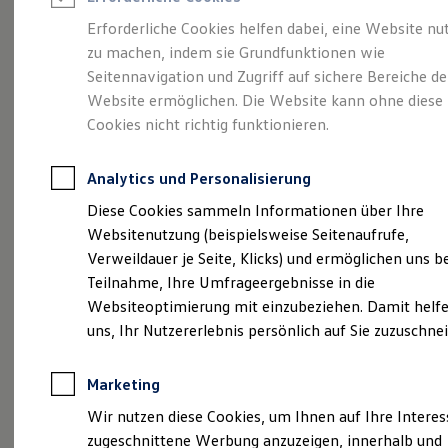
Reifenpakete
Leasing
Erforderliche Cookies helfen dabei, eine Website nu
Leasing-Angebote
zu machen, indem sie Grundfunktionen wie
Eleganzschön
Gebrauchtwagen Leasing
Seitennavigation und Zugriff auf sichere Bereiche de
Junge Gebrauchtwagen-Leasing
Elektroauto Leasing
Website ermöglichen. Die Website kann ohne diese
großartig.
Der Passat.
Kleinwagen-Leasing
Cookies nicht richtig funktionieren.
Leasing ohne Anzahlung
Finanzierung
Autokredit mit Schlussrate
Analytics und Personalisierung
Versicherungen und Garantien
Kfz-Versicherung
Diese Cookies sammeln Informationen über Ihre
Restschuldversicherungen
Websitenutzung (beispielsweise Seitenaufrufe,
Garantien
Verweildauer je Seite, Klicks) und ermöglichen uns b
Wartungsverträge
Geschäftskunden
Teilnahme, Ihre Umfrageergebnisse in die
Professional Class bei Volkswagen
Websiteoptimierung mit einzubeziehen. Damit helfe
Großkunden
uns, Ihr Nutzererlebnis persönlich auf Sie zuzuschne
Behörden
(
Impressum & Rechtliches
)
Direktkunden
Sonderfahrzeuge
Marketing
Anpfiff zum Gewinn
Elektromobilität
Wir nutzen diese Cookies, um Ihnen auf Ihre Intere
Elektroautos
zugeschnittene Werbung anzuzeigen, innerhalb und
ID. Tutorials