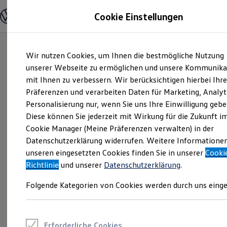
Modelle und Konfigurator
Cookie Einstellungen
Konfigurator
Modelle vergleichen
Konfiguration laden
Zum
Zum
Autosuche
Wir nutzen Cookies, um Ihnen die bestmögliche Nutzung
Hauptinhalt
Footer
Elektroautos
springen
springen
unserer Webseite zu ermöglichen und unsere Kommunika
ENERGY Sondermodelle
Nutzfahrzeuge
mit Ihnen zu verbessern. Wir berücksichtigen hierbei Ihr
SUV und CUV
Präferenzen und verarbeiten Daten für Marketing, Analyt
Familienautos
Personalisierung nur, wenn Sie uns Ihre Einwilligung gebe
Kombis
Kompaktwagen
Diese können Sie jederzeit mit Wirkung für die Zukunft i
Sportwagen
Cookie Manager (Meine Präferenzen verwalten) in der
Schnell verfügbare Fahrzeuge
Angebote und Produkte
Datenschutzerklärung widerrufen. Weitere Informatione
Aktuelle Angebote
unseren eingesetzten Cookies finden Sie in unserer
Cooki
E-Auto-Förderung
Richtlinie
und unserer
Datenschutzerklärung
.
Volkswagen Marktplatz
Die ENERGY Sondermodelle
Folgende Kategorien von Cookies werden durch uns einge
Junge Gebrauchtwagen und Gebrauchtwagen
Volkswagen Zertifizierte Gebrauchtwagen
Elektromobilität bei Gebrauchtwagen
Zubehör- und Serviceangebote
Saisonangebote
Erforderliche Cookies