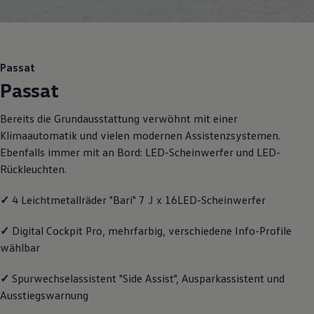
Motorenöl und Flüssigkeiten
Räder und Reifen
Pannen- und Unfallhilfe
Economy Service
Volkswagen Teile
Passat
Zubehör
Passat
Modellspezifisches Zubehör
Schutz und Pflege
Transport
Bereits die Grundausstattung verwöhnt mit einer
Entertainment und Elektronik
Klimaautomatik und vielen modernen Assistenzsystemen.
Individualisieren
Wallbox und Ladekabel
Ebenfalls immer mit an Bord: LED-Scheinwerfer und LED-
Digitale Extras
Rückleuchten.
Dienste für Ihr Modell finden
Volkswagen Apps, Login und Shop
✓
4 Leichtmetallräder "Bari" 7 J x 16LED-Scheinwerfer
Handy und Fahrzeug verbinden
Updates für Software, Karten und Radio
Über Ihr Auto
✓
Digital Cockpit Pro, mehrfarbig, verschiedene Info-Profile
Vorgängermodelle
wählbar
Kundeninformationen
Volkswagen Kundenbetreuung
Warn- und Kontrollleuchten
✓
Spurwechselassistent "Side Assist", Ausparkassistent und
Assistenzsysteme
Ausstiegswarnung
Digitale Betriebsanleitung
Live Beratung