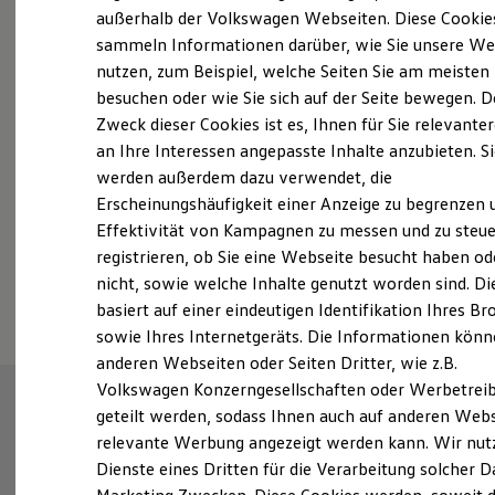
Elektrofahrzeugkonzepte
außerhalb der Volkswagen Webseiten. Diese Cookie
Probefahrt vereinbaren
ID. EVERY1
sammeln Informationen darüber, wie Sie unsere We
Reichweite
nutzen, zum Beispiel, welche Seiten Sie am meisten
Reichweite der ID. Modelle
Reichweite im Winter
besuchen oder wie Sie sich auf der Seite bewegen. D
Rekuperation
Zweck dieser Cookies ist es, Ihnen für Sie relevante
Laden
an Ihre Interessen angepasste Inhalte anzubieten. S
Fahrzeugangebot anfordern
Laden unterwegs
Laden Zuhause
werden außerdem dazu verwendet, die
Ladestationen finden
Erscheinungshäufigkeit einer Anzeige zu begrenzen 
Ladezeitensimulator
Effektivität von Kampagnen zu messen und zu steue
Batterie
Sicherheit
registrieren, ob Sie eine Webseite besucht haben od
Garantie und Lebensdauer
Serviceanfrage stellen
nicht, sowie welche Inhalte genutzt worden sind. Di
Nachhaltigkeit
basiert auf einer eindeutigen Identifikation Ihres B
Technologie
Kosten und Kauf
sowie Ihres Internetgeräts. Die Informationen kön
Verbrauchskosten
anderen Webseiten oder Seiten Dritter, wie z.B.
Kaufoptionen
Volkswagen Konzerngesellschaften oder Werbetrei
E-Auto-Förderung
Software und Konnektivität
geteilt werden, sodass Ihnen auch auf anderen Web
Die ID. Software 6
relevante Werbung angezeigt werden kann. Wir nut
ID. Software Versionen und Updates
Dienste eines Dritten für die Verarbeitung solcher D
Digitale Extras
Schnittstellen zu Ihrem ID.