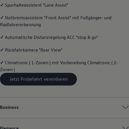
✓
Spurhalteassistent "Lane Assist"
Magazin
Lifestyle
Transport
✓
Notbremsassistent "Front Assist" mit Fußgänger- und
Familie
Radfahrererkennung
Elektromobilität
Volkswagen R
Pannen- und Unfallhilfe
✓
Automatische Distanzregelung ACC "stop & go"
Volkswagen Kundenbetreuung
✓
Rückfahrkamera "Rear View"
✓
Climatronic ( 1-Zonen ) mit Vorbereitung Climatronic ( 2-
Zonen )
Jetzt Probefahrt vereinbaren
Business
Elegance