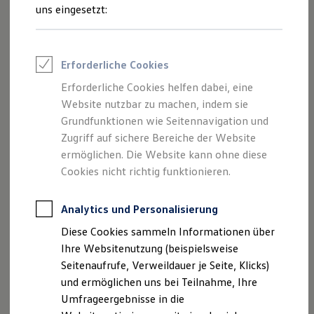
Reifenpakete
uns eingesetzt:
Leasing
Leasing-Angebote
Gebrauchtwagen Leasing
Junge Gebrauchtwagen-Leasing
Impressum
Erforderliche Cookies
Elektroauto Leasing
Kleinwagen-Leasing
Erforderliche Cookies helfen dabei, eine
Datenschutzerklärung
Leasing ohne Anzahlung
Website nutzbar zu machen, indem sie
Finanzierung
Autokredit mit Schlussrate
Grundfunktionen wie Seitennavigation und
Versicherungen und Garantien
Zugriff auf sichere Bereiche der Website
Impressum
Kfz-Versicherung
ermöglichen. Die Website kann ohne diese
Restschuldversicherungen
Garantien
Cookies nicht richtig funktionieren.
Autohaus Tack
Wartungsverträge
Geschäftskunden
Petkumer Strasse 223
Professional Class bei Volkswagen
Analytics und Personalisierung
26725 Emden
Großkunden
Diese Cookies sammeln Informationen über
Behörden
Telefon: 04921 51361
Direktkunden
Ihre Websitenutzung (beispielsweise
Sonderfahrzeuge
Fax: 03212 5556787
Seitenaufrufe, Verweildauer je Seite, Klicks)
Anpfiff zum Gewinn
E-Mail:
AutohausTack@web.de
und ermöglichen uns bei Teilnahme, Ihre
Elektromobilität
Elektroautos
Umfrageergebnisse in die
ID. Tutorials
Geschäftsführer: Martha Tack