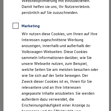
Websiteoptimierung mit einzubeziehen.
Der neue ID. Polo
USt. ID-Nummer: DE117210724
Damit helfen sie uns, Ihr Nutzererlebnis
Der neue ID.3 Neo
Handelsregister: HRA 100416
Der ID.4
persönlich auf Sie zuzuschneiden.
Der ID.4 GTX
Der ID.5 GTX
Hinweis gemäß § 36
Der ID.7
Marketing
Verbraucherstreitbeilegungsgesetz (VSBG) <br /> Wir
Der ID.7 GTX
sind zur Teilnahme an einem
Wir nutzen diese Cookies, um Ihnen auf Ihre
Der ID.7 Tourer
Der ID.7 GTX Tourer
Streitbeilegungsverfahren vor einer
Interessen zugeschnittene Werbung
Der ID. Buzz
Verbraucherschlichtungsstelle weder bereit noch dazu
anzuzeigen, innerhalb und außerhalb der
Der neue ID. Cross
verpflichtet.
Volkswagen Webseiten. Diese Cookies
Elektrofahrzeugkonzepte
ID. EVERY1
sammeln Informationen darüber, wie Sie
Reichweite
unsere Webseite nutzen, zum Beispiel,
Reichweite der ID. Modelle
welche Seiten Sie am meisten besuchen oder
Reichweite im Winter
Datenschutzerklärung
Rekuperation
wie Sie sich auf der Seite bewegen. Der
Laden
Zweck dieser Cookies ist es, Ihnen für Sie
Laden unterwegs
A. Verantwortlicher
relevantere und an Ihre Interessen
Laden Zuhause
Ladestationen finden
angepasste Inhalte anzubieten. Sie werden
Wir freuen uns, dass Sie unsere Webseite der
Ladezeitensimulator
außerdem dazu verwendet, die
Batterie
Autohaus Tack, Petkumerstr. 223, 26725 Emden,
Erscheinungshäufigkeit einer Anzeige zu
Sicherheit
AuothausTack@web.de
besuchen. Im Folgenden
Garantie und Lebensdauer