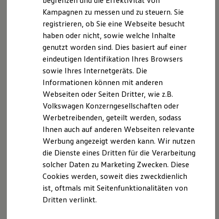
begrenzen und die Effektivität von
informieren wir Sie über die Verarbeitung Ihrer
Nachhaltigkeit
Kampagnen zu messen und zu steuern. Sie
Technologie
personenbezogenen Daten durch uns im
registrieren, ob Sie eine Webseite besucht
Kosten und Kauf
Zusammenhang mit Ihrem Besuch unserer Webseite.
Verbrauchskosten
haben oder nicht, sowie welche Inhalte
Kaufoptionen
genutzt worden sind. Dies basiert auf einer
B. Verarbeitung Ihrer personenbezogenen Daten
E-Auto-Förderung
eindeutigen Identifikation Ihres Browsers
Software und Konnektivität
Die ID. Software 6
Unsere Webseite bietet Ihnen verschiedene
sowie Ihres Internetgeräts. Die
ID. Software Versionen und Updates
Angebote, die wir Ihnen in Bezug auf dabei durch uns
Informationen können mit anderen
Digitale Extras
verarbeitete personenbezogene Daten im Folgenden
Webseiten oder Seiten Dritter, wie z.B.
Schnittstellen zu Ihrem ID.
Hybridautos
näher erläutern möchten. Bei der Datenverarbeitung
Volkswagen Konzerngesellschaften oder
Marke und Erlebnis
im Zusammenhang mit unserer Webseite unterstützt
Werbetreibenden, geteilt werden, sodass
Volkswagen R und R Experience
uns die Volkswagen Deutschland GmbH und Co. KG als
Ihnen auch auf anderen Webseiten relevante
R-Modelle
R Experience
Auftragsverarbeiter. Die Volkswagen Deutschland
Werbung angezeigt werden kann. Wir nutzen
Driving Experience
GmbH & Co. KG setzt ihrerseits als
die Dienste eines Dritten für die Verarbeitung
Volkswagen entdecken
Unterauftragnehmer die Volkswagen AG ein, die
solcher Daten zu Marketing Zwecken. Diese
Werkbesichtigung
Factory visit
wiederum Salesforce.com einsetzt. Dabei kann eine
Cookies werden, soweit dies zweckdienlich
Lifestyle Shop
Drittlandübertragung in die USA nicht ausgeschlossen
ist, oftmals mit Seitenfunktionalitäten von
T-Roc Kollektion
werden. Es wurden aktuelle EU-
Dritten verlinkt.
Golf Kollektion
ID. Kollektion
Standardvertragsklauseln abgeschlossen, die hier
Volkswagen Kollektion