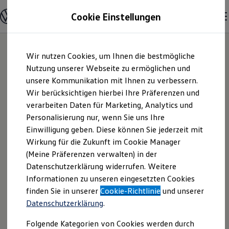
Modelle und Konfigurator
Cookie Einstellungen
Konfigurator
Modelle vergleichen
Konfiguration laden
Zum
Zum
Autosuche
Wir nutzen Cookies, um Ihnen die bestmögliche
Hauptinhalt
Footer
Elektroautos
springen
springen
Nutzung unserer Webseite zu ermöglichen und
ENERGY Sondermodelle
Nutzfahrzeuge
unsere Kommunikation mit Ihnen zu verbessern.
Autohaus Tack |
SUV und CUV
Wir berücksichtigen hierbei Ihre Präferenzen und
Familienautos
verarbeiten Daten für Marketing, Analytics und
Kombis
Impressum &
Kompaktwagen
Personalisierung nur, wenn Sie uns Ihre
Sportwagen
Einwilligung geben. Diese können Sie jederzeit mit
Rechtliches
Schnell verfügbare Fahrzeuge
Angebote und Produkte
Wirkung für die Zukunft im Cookie Manager
Aktuelle Angebote
(Meine Präferenzen verwalten) in der
E-Auto-Förderung
Hier finden Sie Informationen über uns
Datenschutzerklärung widerrufen. Weitere
Volkswagen Marktplatz
Informationen zu unseren eingesetzten Cookies
Die ENERGY Sondermodelle
(Autohaus Tack) als verantwortlichen
Junge Gebrauchtwagen und Gebrauchtwagen
finden Sie in unserer
Cookie-Richtlinie
und unserer
Anbieter von Inhalten und Angeboten,
Volkswagen Zertifizierte Gebrauchtwagen
Datenschutzerklärung
.
die auf dieser Website speziell
Elektromobilität bei Gebrauchtwagen
Zubehör- und Serviceangebote
aufgeführt sind.
Folgende Kategorien von Cookies werden durch
Saisonangebote