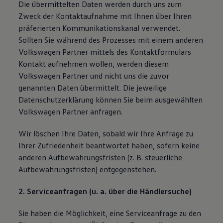
Die übermittelten Daten werden durch uns zum
Volkswagen Apps, Login und Shop
Zweck der Kontaktaufnahme mit Ihnen über Ihren
Handy und Fahrzeug verbinden
Updates für Software, Karten und Radio
präferierten Kommunikationskanal verwendet.
Über Ihr Auto
Sollten Sie während des Prozesses mit einem anderen
Vorgängermodelle
Volkswagen Partner mittels des Kontaktformulars
Kundeninformationen
Volkswagen Kundenbetreuung
Kontakt aufnehmen wollen, werden diesem
Warn- und Kontrollleuchten
Volkswagen Partner und nicht uns die zuvor
Assistenzsysteme
genannten Daten übermittelt. Die jeweilige
Digitale Betriebsanleitung
Live Beratung
Datenschutzerklärung können Sie beim ausgewählten
Magazin
Volkswagen Partner anfragen.
Lifestyle
Transport
Wir löschen Ihre Daten, sobald wir Ihre Anfrage zu
Familie
Elektromobilität
Ihrer Zufriedenheit beantwortet haben, sofern keine
Volkswagen R
anderen Aufbewahrungsfristen (z. B. steuerliche
Pannen- und Unfallhilfe
Aufbewahrungsfristen) entgegenstehen.
Volkswagen Kundenbetreuung
2. Serviceanfragen (u. a. über die Händlersuche)
Sie haben die Möglichkeit, eine Serviceanfrage zu den