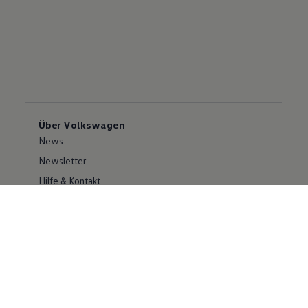
Über Volkswagen
News
Newsletter
Hilfe & Kontakt
Karriere
Händlersuche
Geschäftskunden
Information zur Barrierefreiheit
Ersthelfer/ first responder
Konzern