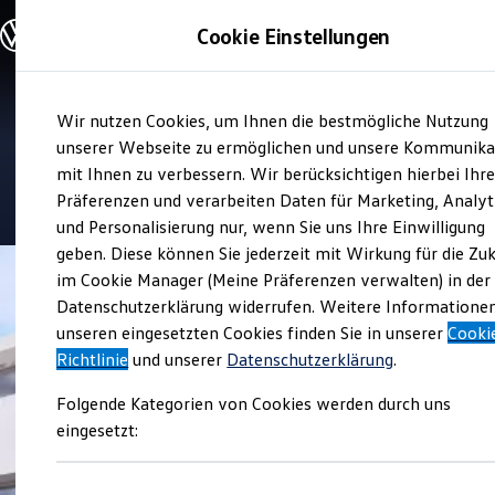
Modelle und Konfigurator
Cookie Einstellungen
Konfigurator
Modelle vergleichen
Konfiguration laden
Zum
Zum
Autosuche
Verkauf und Service
Wir nutzen Cookies, um Ihnen die bestmögliche Nutzung
Hauptinhalt
Footer
Elektroautos
Autohaus Thomas Minnich
springen
springen
unserer Webseite zu ermöglichen und unsere Kommunika
ENERGY Sondermodelle
Nutzfahrzeuge
mit Ihnen zu verbessern. Wir berücksichtigen hierbei Ihr
SUV und CUV
4.9
|
196 Bewertungen
Präferenzen und verarbeiten Daten für Marketing, Analyt
Familienautos
und Personalisierung nur, wenn Sie uns Ihre Einwilligung
Kombis
Kompaktwagen
geben. Diese können Sie jederzeit mit Wirkung für die Zu
Sportwagen
im Cookie Manager (Meine Präferenzen verwalten) in der
Schnell verfügbare Fahrzeuge
Angebote und Produkte
Datenschutzerklärung widerrufen. Weitere Informatione
Aktuelle Angebote
unseren eingesetzten Cookies finden Sie in unserer
Cooki
E-Auto-Förderung
Richtlinie
und unserer
Datenschutzerklärung
.
Volkswagen Marktplatz
Die ENERGY Sondermodelle
Folgende Kategorien von Cookies werden durch uns
Junge Gebrauchtwagen und Gebrauchtwagen
Volkswagen Zertifizierte Gebrauchtwagen
eingesetzt:
Elektromobilität bei Gebrauchtwagen
Zubehör- und Serviceangebote
Saisonangebote