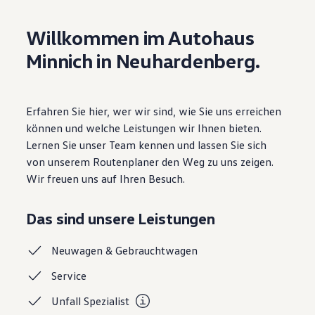
Motorenöl und Flüssigkeiten
Räder und Reifen
Willkommen im Autohaus
Pannen- und Unfallhilfe
Economy Service
Minnich in Neuhardenberg.
Volkswagen Teile
Zubehör
Modellspezifisches Zubehör
Schutz und Pflege
Erfahren Sie hier, wer wir sind, wie Sie uns erreichen
Transport
Entertainment und Elektronik
können und welche Leistungen wir Ihnen bieten.
Individualisieren
Lernen Sie unser Team kennen und lassen Sie sich
Wallbox und Ladekabel
von unserem Routenplaner den Weg zu uns zeigen.
Digitale Extras
Dienste für Ihr Modell finden
Wir freuen uns auf Ihren Besuch.
Volkswagen Apps, Login und Shop
Handy und Fahrzeug verbinden
Updates für Software, Karten und Radio
Das sind unsere Leistungen
Über Ihr Auto
Vorgängermodelle
Neuwagen &
Gebrauchtwagen
Kundeninformationen
Volkswagen Kundenbetreuung
Service
Warn- und Kontrollleuchten
Assistenzsysteme
Unfall
Spezialist
Digitale Betriebsanleitung
Live Beratung