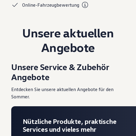
Online-Fahrzeugbewertung
Magazin
Lifestyle
Transport
Familie
Elektromobilität
Unsere aktuellen
Volkswagen R
Pannen- und Unfallhilfe
Angebote
Volkswagen Kundenbetreuung
Unsere Service & Zubehör
Angebote
Entdecken Sie unsere aktuellen Angebote für den
Sommer.
Nützliche Produkte, praktische
Services und vieles mehr