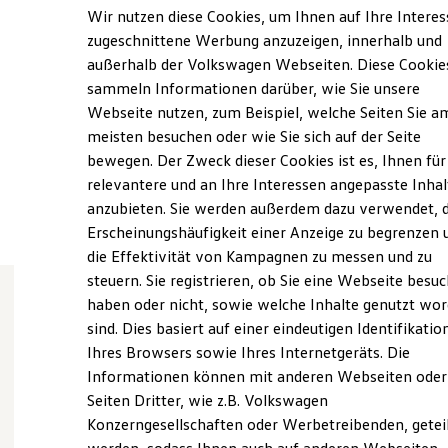
Samstag
Geschlossen
Elektrofahrzeugkonzepte
Wir nutzen diese Cookies, um Ihnen auf Ihre Intere
ID. EVERY1
Sonntag
Geschlossen
zugeschnittene Werbung anzuzeigen, innerhalb und
Reichweite
außerhalb der Volkswagen Webseiten. Diese Cookie
Reichweite der ID. Modelle
info@autohaus-minnich.de
Reichweite im Winter
sammeln Informationen darüber, wie Sie unsere
Rekuperation
Webseite nutzen, zum Beispiel, welche Seiten Sie a
Laden
+49 33476 5980
meisten besuchen oder wie Sie sich auf der Seite
Laden unterwegs
Laden Zuhause
bewegen. Der Zweck dieser Cookies ist es, Ihnen für
Ladestationen finden
relevantere und an Ihre Interessen angepasste Inhal
Ansprechpartner
Ladezeitensimulator
anzubieten. Sie werden außerdem dazu verwendet, d
Batterie
Sicherheit
Erscheinungshäufigkeit einer Anzeige zu begrenzen 
Garantie und Lebensdauer
die Effektivität von Kampagnen zu messen und zu
Nachhaltigkeit
steuern. Sie registrieren, ob Sie eine Webseite besuc
Technologie
Kosten und Kauf
haben oder nicht, sowie welche Inhalte genutzt wo
Verbrauchskosten
sind. Dies basiert auf einer eindeutigen Identifikatio
Wie können wir
Kaufoptionen
Ihres Browsers sowie Ihres Internetgeräts. Die
E-Auto-Förderung
Software und Konnektivität
Informationen können mit anderen Webseiten oder
Ihnen weiterhelfen?
Die ID. Software 6
Seiten Dritter, wie z.B. Volkswagen
ID. Software Versionen und Updates
Konzerngesellschaften oder Werbetreibenden, getei
Digitale Extras
Schnittstellen zu Ihrem ID.