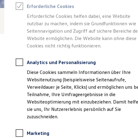
Reifenpakete
Erforderliche Cookies
Leasing
Leasing-Angebote
Erforderliche Cookies helfen dabei, eine Website
Gebrauchtwagen Leasing
nutzbar zu machen, indem sie Grundfunktionen wie
Junge Gebrauchtwagen-Leasing
Elektroauto Leasing
Seitennavigation und Zugriff auf sichere Bereiche de
Kleinwagen-Leasing
Website ermöglichen. Die Website kann ohne diese
Leasing ohne Anzahlung
Cookies nicht richtig funktionieren.
Finanzierung
Autokredit mit Schlussrate
Versicherungen und Garantien
Analytics und Personalisierung
Kfz-Versicherung
Verantwortlich für die Inhalte auf dieser Seite ist die Autohaus
Restschuldversicherungen
Diese Cookies sammeln Informationen über Ihre
Thomas Minnich GmbH & Co. KG
(
Impressum & Rechtliches
)
Garantien
Websitenutzung (beispielsweise Seitenaufrufe,
Wartungsverträge
Geschäftskunden
Verweildauer je Seite, Klicks) und ermöglichen uns b
Professional Class bei Volkswagen
Unsere 
Teilnahme, Ihre Umfrageergebnisse in die
Großkunden
Websiteoptimierung mit einzubeziehen. Damit helf
Behörden
Direktkunden
sie uns, Ihr Nutzererlebnis persönlich auf Sie
Sonderfahrzeuge
Am Windmühlenberg 4, 15320 Neuhardenberg
zuzuschneiden.
Anpfiff zum Gewinn
Elektromobilität
Montag
-
Freitag
07:00
-
17:00
Uhr
Elektroautos
Marketing
ID. Tutorials