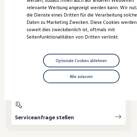
werden, sodass Ihnen auch auf anderen Webseiten
Hybridautos
relevante Werbung angezeigt werden kann. Wir nut
Marke und Erlebnis
die Dienste eines Dritten für die Verarbeitung solche
Volkswagen R und R Experience
Probefahrt vereinbaren
R-Modelle
Daten zu Marketing Zwecken. Diese Cookies werden
R Experience
soweit dies zweckdienlich ist, oftmals mit
Driving Experience
Seitenfunktionalitäten von Dritten verlinkt.
Volkswagen entdecken
Werkbesichtigung
Factory visit
Fahrzeugangebot anfordern
Lifestyle Shop
T-Roc Kollektion
Optionale Cookies ablehnen
Golf Kollektion
ID. Kollektion
Volkswagen Kollektion
Alle zulassen
R-Kollektion
Servicetermin buchen
GTI Kollektion
Fußball Drop
we drive football
#wedriveproud
Besitzer und Service
myVolkswagen
Serviceanfrage stellen
Software Updates
Service und Ersatzteile
Inspektion und HU/AU
Reparaturen und Checks