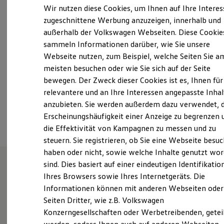
Freitag
08:00
-
16:00
Uhr
Elektrofahrzeugkonzepte
Wir nutzen diese Cookies, um Ihnen auf Ihre Intere
ID. EVERY1
Samstag
Geschlossen
zugeschnittene Werbung anzuzeigen, innerhalb und
Reichweite
Sonntag
Geschlossen
außerhalb der Volkswagen Webseiten. Diese Cookie
Reichweite der ID. Modelle
Reichweite im Winter
sammeln Informationen darüber, wie Sie unsere
Rekuperation
info@autohaus-timpe.de
Webseite nutzen, zum Beispiel, welche Seiten Sie a
Laden
meisten besuchen oder wie Sie sich auf der Seite
Laden unterwegs
+49 5403 724900
Laden Zuhause
bewegen. Der Zweck dieser Cookies ist es, Ihnen für
Ladestationen finden
relevantere und an Ihre Interessen angepasste Inhal
Ladezeitensimulator
anzubieten. Sie werden außerdem dazu verwendet, d
Batterie
Ansprechpartner
Sicherheit
Erscheinungshäufigkeit einer Anzeige zu begrenzen 
Garantie und Lebensdauer
die Effektivität von Kampagnen zu messen und zu
Nachhaltigkeit
steuern. Sie registrieren, ob Sie eine Webseite besuc
Technologie
Kosten und Kauf
haben oder nicht, sowie welche Inhalte genutzt wo
Verbrauchskosten
sind. Dies basiert auf einer eindeutigen Identifikatio
Kaufoptionen
Ihres Browsers sowie Ihres Internetgeräts. Die
E-Auto-Förderung
Timpe - Service erfahren.
Software und Konnektivität
Informationen können mit anderen Webseiten oder
Die ID. Software 6
Seiten Dritter, wie z.B. Volkswagen
ID. Software Versionen und Updates
Konzerngesellschaften oder Werbetreibenden, getei
Digitale Extras
Erfahren Sie hier, wer wir sind, wie Sie uns erreichen
Schnittstellen zu Ihrem ID.