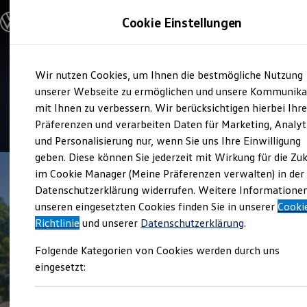
Modelle und Konfigurator
Cookie Einstellungen
Konfigurator
Modelle vergleichen
Konfiguration laden
Zum
Zum
Autosuche
Service
Wir nutzen Cookies, um Ihnen die bestmögliche Nutzung
Hauptinhalt
Footer
Elektroautos
Autohaus Timpe
springen
springen
unserer Webseite zu ermöglichen und unsere Kommunika
ENERGY Sondermodelle
Nutzfahrzeuge
mit Ihnen zu verbessern. Wir berücksichtigen hierbei Ihr
SUV und CUV
4.9
|
77 Bewertungen
Präferenzen und verarbeiten Daten für Marketing, Analyt
Familienautos
und Personalisierung nur, wenn Sie uns Ihre Einwilligung
Kombis
Kompaktwagen
geben. Diese können Sie jederzeit mit Wirkung für die Zu
Sportwagen
im Cookie Manager (Meine Präferenzen verwalten) in der
Schnell verfügbare Fahrzeuge
Angebote und Produkte
Datenschutzerklärung widerrufen. Weitere Informatione
Aktuelle Angebote
unseren eingesetzten Cookies finden Sie in unserer
Cooki
E-Auto-Förderung
Richtlinie
und unserer
Datenschutzerklärung
.
Volkswagen Marktplatz
Die ENERGY Sondermodelle
Folgende Kategorien von Cookies werden durch uns
Junge Gebrauchtwagen und Gebrauchtwagen
Volkswagen Zertifizierte Gebrauchtwagen
eingesetzt:
Elektromobilität bei Gebrauchtwagen
Zubehör- und Serviceangebote
Saisonangebote