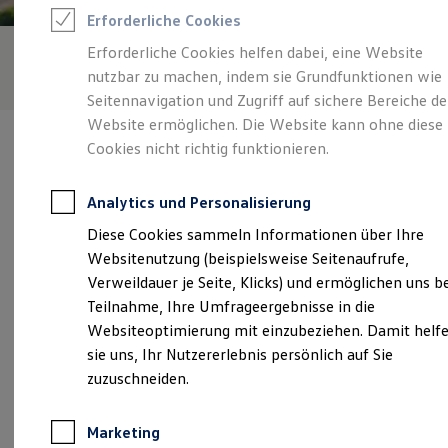
Reifenpakete
Erforderliche Cookies
Leasing
Leasing-Angebote
Erforderliche Cookies helfen dabei, eine Website
Gebrauchtwagen Leasing
nutzbar zu machen, indem sie Grundfunktionen wie
Junge Gebrauchtwagen-Leasing
Elektroauto Leasing
Seitennavigation und Zugriff auf sichere Bereiche de
Kleinwagen-Leasing
Website ermöglichen. Die Website kann ohne diese
Leasing ohne Anzahlung
Cookies nicht richtig funktionieren.
Finanzierung
Autokredit mit Schlussrate
Versicherungen und Garantien
Analytics und Personalisierung
Kfz-Versicherung
Verantwortlich für die Inhalte auf dieser Seite ist die Autohaus
Restschuldversicherungen
Diese Cookies sammeln Informationen über Ihre
Timpe GmbH
(
Impressum & Rechtliches
)
Garantien
Websitenutzung (beispielsweise Seitenaufrufe,
Wartungsverträge
Geschäftskunden
Verweildauer je Seite, Klicks) und ermöglichen uns b
Professional Class bei Volkswagen
Unsere 
Teilnahme, Ihre Umfrageergebnisse in die
Großkunden
Websiteoptimierung mit einzubeziehen. Damit helf
Behörden
Direktkunden
sie uns, Ihr Nutzererlebnis persönlich auf Sie
Sonderfahrzeuge
Bielefelder Straße 10, 49186 Bad Iburg
zuzuschneiden.
Anpfiff zum Gewinn
Elektromobilität
Montag
-
Donnerstag
08:00
-
17:30
Uhr
Elektroautos
Marketing
ID. Tutorials