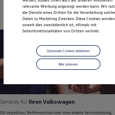
werden, sodass Ihnen auch auf anderen Webseiten
Service
Hybridautos
relevante Werbung angezeigt werden kann. Wir nut
Marke und Erlebnis
Online-Fahrzeugbewertung
die Dienste eines Dritten für die Verarbeitung solche
Volkswagen R und R Experience
R-Modelle
Daten zu Marketing Zwecken. Diese Cookies werden
R Experience
soweit dies zweckdienlich ist, oftmals mit
Driving Experience
Seitenfunktionalitäten von Dritten verlinkt.
Volkswagen entdecken
Werkbesichtigung
Factory visit
Lifestyle Shop
T-Roc Kollektion
Optionale Cookies ablehnen
Golf Kollektion
ID. Kollektion
Volkswagen Kollektion
Alle zulassen
R-Kollektion
GTI Kollektion
Fußball Drop
we drive football
#wedriveproud
Besitzer und Service
myVolkswagen
Software Updates
Services für
Ihren
Volkswagen
Service und Ersatzteile
Inspektion und HU/AU
Ob Inspektion, Reifenwechsel oder eine andere Serviceleistung,
Reparaturen und Checks