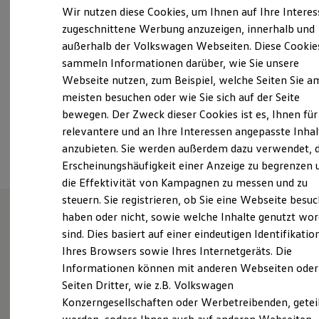
Samstag
Geschlossen
Elektrofahrzeugkonzepte
Wir nutzen diese Cookies, um Ihnen auf Ihre Intere
ID. EVERY1
Sonntag
Geschlossen
zugeschnittene Werbung anzuzeigen, innerhalb und
Reichweite
außerhalb der Volkswagen Webseiten. Diese Cookie
Reichweite der ID. Modelle
info@autohaus-tumbrink.de
Reichweite im Winter
sammeln Informationen darüber, wie Sie unsere
Rekuperation
Webseite nutzen, zum Beispiel, welche Seiten Sie a
Laden
+49 5459 93030
meisten besuchen oder wie Sie sich auf der Seite
Laden unterwegs
Laden Zuhause
bewegen. Der Zweck dieser Cookies ist es, Ihnen für
Ladestationen finden
relevantere und an Ihre Interessen angepasste Inhal
Ansprechpartner
Ladezeitensimulator
anzubieten. Sie werden außerdem dazu verwendet, d
Batterie
Sicherheit
Erscheinungshäufigkeit einer Anzeige zu begrenzen 
Garantie und Lebensdauer
die Effektivität von Kampagnen zu messen und zu
Nachhaltigkeit
steuern. Sie registrieren, ob Sie eine Webseite besuc
Technologie
Kosten und Kauf
haben oder nicht, sowie welche Inhalte genutzt wo
Verbrauchskosten
sind. Dies basiert auf einer eindeutigen Identifikatio
Unsere Leistungen
im
Kaufoptionen
Ihres Browsers sowie Ihres Internetgeräts. Die
E-Auto-Förderung
Überblick
Software und Konnektivität
Informationen können mit anderen Webseiten oder
Die ID. Software 6
Seiten Dritter, wie z.B. Volkswagen
ID. Software Versionen und Updates
Gebrauchtwagen
Konzerngesellschaften oder Werbetreibenden, getei
Digitale Extras
Schnittstellen zu Ihrem ID.