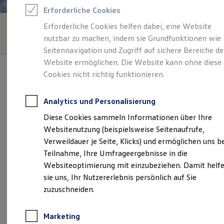
Reifenpakete
Erforderliche Cookies
Leasing
Leasing-Angebote
Erforderliche Cookies helfen dabei, eine Website
Gebrauchtwagen Leasing
nutzbar zu machen, indem sie Grundfunktionen wie
Junge Gebrauchtwagen-Leasing
Elektroauto Leasing
Seitennavigation und Zugriff auf sichere Bereiche de
Kleinwagen-Leasing
Website ermöglichen. Die Website kann ohne diese
Leasing ohne Anzahlung
Cookies nicht richtig funktionieren.
Finanzierung
Autokredit mit Schlussrate
Versicherungen und Garantien
Analytics und Personalisierung
Kfz-Versicherung
Verantwortlich für die Inhalte auf dieser Seite ist die Autohaus
Restschuldversicherungen
Diese Cookies sammeln Informationen über Ihre
Tumbrink GmbH
(
Impressum & Rechtliches
)
Garantien
Websitenutzung (beispielsweise Seitenaufrufe,
Wartungsverträge
Geschäftskunden
Verweildauer je Seite, Klicks) und ermöglichen uns b
Professional Class bei Volkswagen
Unsere 
Teilnahme, Ihre Umfrageergebnisse in die
Großkunden
Websiteoptimierung mit einzubeziehen. Damit helf
Behörden
Direktkunden
sie uns, Ihr Nutzererlebnis persönlich auf Sie
Sonderfahrzeuge
Rheiner Straße 7, 48477 Hörstel
zuzuschneiden.
Anpfiff zum Gewinn
Elektromobilität
Montag
-
Freitag
07:30
-
18:00
Uhr
Elektroautos
Marketing
ID. Tutorials