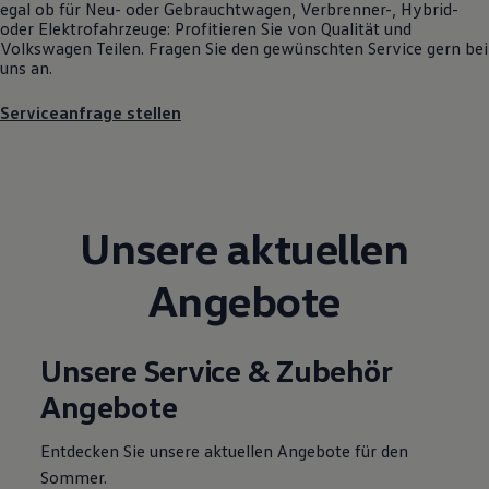
egal ob für Neu- oder
Gebrauchtwagen
, Verbrenner-, Hybrid-
Motorenöl und Flüssigkeiten
oder Elektrofahrzeuge: Profitieren Sie von Qualität und
Räder und Reifen
Volkswagen
Teilen. Fragen Sie den gewünschten
Service
gern bei
Pannen- und Unfallhilfe
uns an.
Economy Service
Volkswagen Teile
Serviceanfrage stellen
Zubehör
Modellspezifisches Zubehör
Schutz und Pflege
Transport
Entertainment und Elektronik
Individualisieren
Unsere aktuellen
Wallbox und Ladekabel
Digitale Extras
Dienste für Ihr Modell finden
Angebote
Volkswagen Apps, Login und Shop
Handy und Fahrzeug verbinden
Updates für Software, Karten und Radio
Über Ihr Auto
Unsere Service & Zubehör
Vorgängermodelle
Kundeninformationen
Angebote
Volkswagen Kundenbetreuung
Warn- und Kontrollleuchten
Assistenzsysteme
Entdecken Sie unsere aktuellen Angebote für den
Digitale Betriebsanleitung
Sommer.
Live Beratung