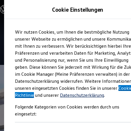
Modelle und Konfigurator
Cookie Einstellungen
Konfigurator
Modelle vergleichen
Konfiguration laden
Zum
Zum
Autosuche
Service
Wir nutzen Cookies, um Ihnen die bestmögliche Nutzung
Hauptinhalt
Footer
Elektroautos
Autohaus Tumbrink
springen
springen
unserer Webseite zu ermöglichen und unsere Kommunika
ENERGY Sondermodelle
Nutzfahrzeuge
mit Ihnen zu verbessern. Wir berücksichtigen hierbei Ihr
SUV und CUV
5
|
434 Bewertungen
Präferenzen und verarbeiten Daten für Marketing, Analyt
Familienautos
und Personalisierung nur, wenn Sie uns Ihre Einwilligung
Kombis
Kompaktwagen
geben. Diese können Sie jederzeit mit Wirkung für die Zu
Sportwagen
im Cookie Manager (Meine Präferenzen verwalten) in der
Schnell verfügbare Fahrzeuge
Angebote und Produkte
Datenschutzerklärung widerrufen. Weitere Informatione
Aktuelle Angebote
unseren eingesetzten Cookies finden Sie in unserer
Cooki
E-Auto-Förderung
Richtlinie
und unserer
Datenschutzerklärung
.
Volkswagen Marktplatz
Die ENERGY Sondermodelle
Folgende Kategorien von Cookies werden durch uns
Junge Gebrauchtwagen und Gebrauchtwagen
Volkswagen Zertifizierte Gebrauchtwagen
eingesetzt:
Elektromobilität bei Gebrauchtwagen
Zubehör- und Serviceangebote
Saisonangebote