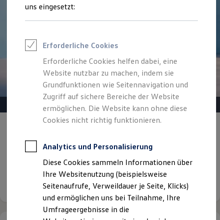
Reifenpakete
uns eingesetzt:
Leasing
Leasing-Angebote
Gebrauchtwagen Leasing
Junge Gebrauchtwagen-Leasing
Erforderliche Cookies
Elektroauto Leasing
Kleinwagen-Leasing
Erforderliche Cookies helfen dabei, eine
Leasing ohne Anzahlung
Website nutzbar zu machen, indem sie
Finanzierung
Autokredit mit Schlussrate
Grundfunktionen wie Seitennavigation und
Versicherungen und Garantien
Zugriff auf sichere Bereiche der Website
Kfz-Versicherung
ermöglichen. Die Website kann ohne diese
Restschuldversicherungen
Garantien
Cookies nicht richtig funktionieren.
Gepflegt, geprüft und für gut befunden.
Wartungsverträge
Geschäftskunden
Volkswagen Zertifizierte
Professional Class bei Volkswagen
Analytics und Personalisierung
Gebrauchtwagen.
Großkunden
Diese Cookies sammeln Informationen über
Behörden
Direktkunden
Ihre Websitenutzung (beispielsweise
Details ansehen
Sonderfahrzeuge
Seitenaufrufe, Verweildauer je Seite, Klicks)
Anpfiff zum Gewinn
und ermöglichen uns bei Teilnahme, Ihre
Elektromobilität
Elektroautos
Umfrageergebnisse in die
ID. Tutorials