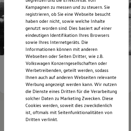
begrenzen und die Effektivität von
Hybridautos
Kampagnen zu messen und zu steuern. Sie
Marke und Erlebnis
registrieren, ob Sie eine Webseite besucht
Volkswagen R und R Experience
R-Modelle
haben oder nicht, sowie welche Inhalte
R Experience
genutzt worden sind. Dies basiert auf einer
Driving Experience
eindeutigen Identifikation Ihres Browsers
Volkswagen entdecken
Werkbesichtigung
sowie Ihres Internetgeräts. Die
Factory visit
Informationen können mit anderen
Lifestyle Shop
Webseiten oder Seiten Dritter, wie z.B.
T-Roc Kollektion
Golf Kollektion
Volkswagen Konzerngesellschaften oder
Historie -
Autohaus Vetter
ID. Kollektion
Werbetreibenden, geteilt werden, sodass
Volkswagen Kollektion
Ihnen auch auf anderen Webseiten relevante
R-Kollektion
Details ansehen
GTI Kollektion
Werbung angezeigt werden kann. Wir nutzen
Fußball Drop
die Dienste eines Dritten für die Verarbeitung
we drive football
solcher Daten zu Marketing Zwecken. Diese
#wedriveproud
Besitzer und Service
Cookies werden, soweit dies zweckdienlich
myVolkswagen
ist, oftmals mit Seitenfunktionalitäten von
Software Updates
Ihre
nächsten
Dritten verlinkt.
Service und Ersatzteile
Inspektion und HU/AU
Reparaturen und Checks