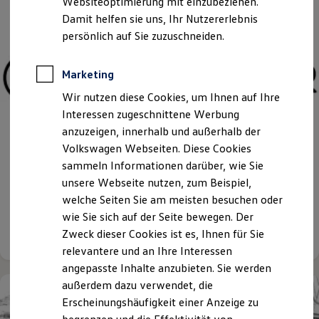
Websiteoptimierung mit einzubeziehen.
Elektrofahrzeugkonzepte
Damit helfen sie uns, Ihr Nutzererlebnis
ID. EVERY1
Reichweite
persönlich auf Sie zuzuschneiden.
Reichweite der ID. Modelle
Reichweite im Winter
Rekuperation
Marketing
Laden
Wir nutzen diese Cookies, um Ihnen auf Ihre
Laden unterwegs
Laden Zuhause
Interessen zugeschnittene Werbung
Ladestationen finden
anzuzeigen, innerhalb und außerhalb der
Ladezeitensimulator
Volkswagen Webseiten. Diese Cookies
Batterie
Sicherheit
sammeln Informationen darüber, wie Sie
Garantie und Lebensdauer
unsere Webseite nutzen, zum Beispiel,
Nachhaltigkeit
Wir sind Ihre Vetter-Autofamilie
welche Seiten Sie am meisten besuchen oder
Technologie
Kosten und Kauf
wie Sie sich auf der Seite bewegen. Der
Verbrauchskosten
Details ansehen
Zweck dieser Cookies ist es, Ihnen für Sie
Kaufoptionen
relevantere und an Ihre Interessen
E-Auto-Förderung
Software und Konnektivität
angepasste Inhalte anzubieten. Sie werden
Die ID. Software 6
außerdem dazu verwendet, die
ID. Software Versionen und Updates
Erscheinungshäufigkeit einer Anzeige zu
Digitale Extras
Schnittstellen zu Ihrem ID.