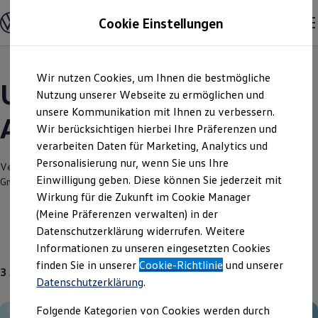
Modelle und Konfigurator
Cookie Einstellungen
Konfigurator
Modelle vergleichen
Konfiguration laden
Zum
Zum
Autosuche
Wir nutzen Cookies, um Ihnen die bestmögliche
Hauptinhalt
Footer
Elektroautos
Unsere aktuellen
springen
springen
Nutzung unserer Webseite zu ermöglichen und
ENERGY Sondermodelle
Nutzfahrzeuge
unsere Kommunikation mit Ihnen zu verbessern.
Angebote und mehr
SUV und CUV
Wir berücksichtigen hierbei Ihre Präferenzen und
Familienautos
verarbeiten Daten für Marketing, Analytics und
Kombis
Kompaktwagen
Personalisierung nur, wenn Sie uns Ihre
Verantwortlich für die Inhalte auf dieser Seite ist die Autohaus Vetter
Sportwagen
Einwilligung geben. Diese können Sie jederzeit mit
GmbH & Co KG
(
Impressum & Rechtliches
)
Schnell verfügbare Fahrzeuge
Angebote und Produkte
Wirkung für die Zukunft im Cookie Manager
Aktuelle Angebote
(Meine Präferenzen verwalten) in der
E-Auto-Förderung
Datenschutzerklärung widerrufen. Weitere
Volkswagen Marktplatz
Gebrauchtwagen
Über uns
Informationen zu unseren eingesetzten Cookies
Die ENERGY Sondermodelle
Junge Gebrauchtwagen und Gebrauchtwagen
finden Sie in unserer
Cookie-Richtlinie
und unserer
3
Angebote
Volkswagen Zertifizierte Gebrauchtwagen
Datenschutzerklärung
.
Elektromobilität bei Gebrauchtwagen
Zubehör- und Serviceangebote
Folgende Kategorien von Cookies werden durch
Saisonangebote