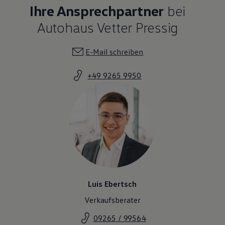
Ihre Ansprechpartner
bei
Magazin
Lifestyle
Autohaus Vetter Pressig
Transport
Familie
Elektromobilität
E-Mail schreiben
Volkswagen R
Pannen- und Unfallhilfe
Volkswagen Kundenbetreuung
+49 9265 9950
Luis Ebertsch
Verkaufsberater
09265 / 99564