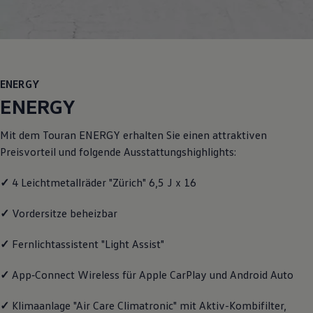
Motorenöl und Flüssigkeiten
Räder und Reifen
Pannen- und Unfallhilfe
Economy Service
Volkswagen Teile
Zubehör
ENERGY
Modellspezifisches Zubehör
Schutz und Pflege
ENERGY
Transport
Entertainment und Elektronik
Mit dem
Touran
ENERGY
erhalten Sie einen attraktiven
Individualisieren
Wallbox und Ladekabel
Preisvorteil und folgende Ausstattungshighlights:
Digitale Extras
Dienste für Ihr Modell finden
✓
4 Leichtmetallräder "Zürich" 6,5 J x 16
Volkswagen Apps, Login und Shop
Handy und Fahrzeug verbinden
Updates für Software, Karten und Radio
✓
Vordersitze beheizbar
Über Ihr Auto
Vorgängermodelle
✓
Fernlichtassistent "Light Assist"
Kundeninformationen
Volkswagen Kundenbetreuung
✓
App‑Connect
Wireless für Apple
CarPlay
und
Android
Auto
Warn- und Kontrollleuchten
Assistenzsysteme
Digitale Betriebsanleitung
✓
Klimaanlage "Air Care Climatronic" mit Aktiv-Kombifilter,
Live Beratung