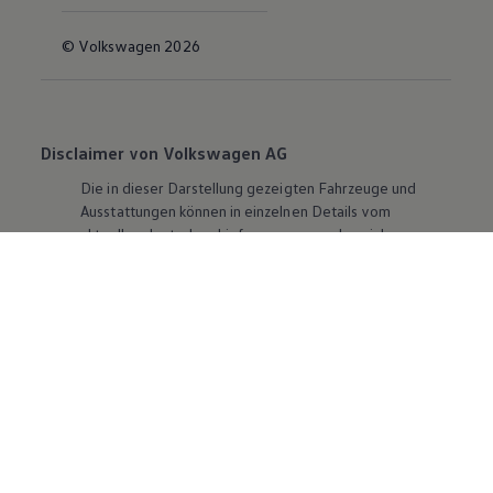
© Volkswagen 2026
Disclaimer von Volkswagen AG
Die in dieser Darstellung gezeigten Fahrzeuge und
Ausstattungen können in einzelnen Details vom
aktuellen deutschen Lieferprogramm abweichen.
Abgebildet sind teilweise Sonderausstattungen der
Fahrzeuge gegen Mehrpreis.
Bitte beachten Sie auch unseren Konfigurator für eine
Übersicht der aktuell verfügbaren Modelle und
Ausstattungen.
Die angegebenen Verbrauchs- und Emissionswerte
beziehen sich nicht auf ein einzelnes Fahrzeug und sind
nicht Bestandteil des Angebots, sondern dienen allein
Vergleichszwecken zwischen den verschiedenen
Fahrzeugtypen. Zusatzausstattungen und
Zubehör