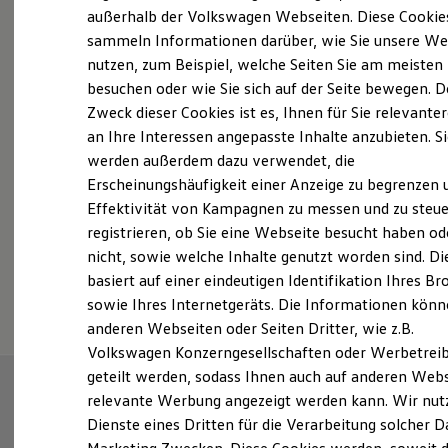
Elektrofahrzeugkonzepte
außerhalb der Volkswagen Webseiten. Diese Cookie
ID. EVERY1
sammeln Informationen darüber, wie Sie unsere We
Reichweite
Probefahrt vereinbaren
nutzen, zum Beispiel, welche Seiten Sie am meisten
Reichweite der ID. Modelle
Reichweite im Winter
besuchen oder wie Sie sich auf der Seite bewegen. D
Rekuperation
Zweck dieser Cookies ist es, Ihnen für Sie relevante
Laden
an Ihre Interessen angepasste Inhalte anzubieten. S
Laden unterwegs
Laden Zuhause
werden außerdem dazu verwendet, die
Fahrzeugangebot anfordern
Ladestationen finden
Erscheinungshäufigkeit einer Anzeige zu begrenzen 
Ladezeitensimulator
Effektivität von Kampagnen zu messen und zu steue
Batterie
Sicherheit
registrieren, ob Sie eine Webseite besucht haben od
Garantie und Lebensdauer
nicht, sowie welche Inhalte genutzt worden sind. Di
Nachhaltigkeit
Serviceanfrage stellen
basiert auf einer eindeutigen Identifikation Ihres B
Technologie
Kosten und Kauf
sowie Ihres Internetgeräts. Die Informationen kön
Verbrauchskosten
anderen Webseiten oder Seiten Dritter, wie z.B.
Kaufoptionen
Volkswagen Konzerngesellschaften oder Werbetrei
E-Auto-Förderung
Software und Konnektivität
geteilt werden, sodass Ihnen auch auf anderen Web
Die ID. Software 6
relevante Werbung angezeigt werden kann. Wir nut
ID. Software Versionen und Updates
Dienste eines Dritten für die Verarbeitung solcher D
Digitale Extras
Schnittstellen zu Ihrem ID.