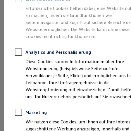
Reifenpakete
Leasing
Erforderliche Cookies helfen dabei, eine Website nu
Leasing-Angebote
zu machen, indem sie Grundfunktionen wie
Vielseitig, komfortabel,
Gebrauchtwagen Leasing
Seitennavigation und Zugriff auf sichere Bereiche de
Junge Gebrauchtwagen-Leasing
Elektroauto Leasing
Website ermöglichen. Die Website kann ohne diese
leistungsstark.
Der
Kleinwagen-Leasing
Cookies nicht richtig funktionieren.
Leasing ohne Anzahlung
Touran.
Finanzierung
Autokredit mit Schlussrate
Analytics und Personalisierung
Versicherungen und Garantien
Kfz-Versicherung
Diese Cookies sammeln Informationen über Ihre
Restschuldversicherungen
Websitenutzung (beispielsweise Seitenaufrufe,
Garantien
Verweildauer je Seite, Klicks) und ermöglichen uns b
Wartungsverträge
Geschäftskunden
Teilnahme, Ihre Umfrageergebnisse in die
Professional Class bei Volkswagen
Websiteoptimierung mit einzubeziehen. Damit helfe
Großkunden
uns, Ihr Nutzererlebnis persönlich auf Sie zuzuschne
Behörden
Direktkunden
Sonderfahrzeuge
(
Impressum & Rechtliches
)
Marketing
Anpfiff zum Gewinn
Elektromobilität
Wir nutzen diese Cookies, um Ihnen auf Ihre Intere
Elektroautos
zugeschnittene Werbung anzuzeigen, innerhalb und
ID. Tutorials