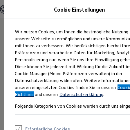
Modelle und Konfigurator
Cookie Einstellungen
Konfigurator
Modelle vergleichen
Konfiguration laden
Zum
Zum
Autosuche
Wir nutzen Cookies, um Ihnen die bestmögliche Nutzung
Hauptinhalt
Footer
Elektroautos
springen
springen
unserer Webseite zu ermöglichen und unsere Kommunika
ENERGY Sondermodelle
Nutzfahrzeuge
mit Ihnen zu verbessern. Wir berücksichtigen hierbei Ihr
SUV und CUV
Präferenzen und verarbeiten Daten für Marketing, Analyt
Familienautos
Personalisierung nur, wenn Sie uns Ihre Einwilligung gebe
Kombis
Kompaktwagen
Diese können Sie jederzeit mit Wirkung für die Zukunft i
Sportwagen
Cookie Manager (Meine Präferenzen verwalten) in der
Schnell verfügbare Fahrzeuge
Angebote und Produkte
Datenschutzerklärung widerrufen. Weitere Informatione
Aktuelle Angebote
unseren eingesetzten Cookies finden Sie in unserer
Cooki
E-Auto-Förderung
Richtlinie
und unserer
Datenschutzerklärung
.
Volkswagen Marktplatz
Die ENERGY Sondermodelle
Folgende Kategorien von Cookies werden durch uns einge
Junge Gebrauchtwagen und Gebrauchtwagen
Volkswagen Zertifizierte Gebrauchtwagen
Elektromobilität bei Gebrauchtwagen
Zubehör- und Serviceangebote
Saisonangebote
Erforderliche Cookies