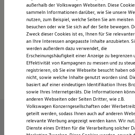
Elektrofahrzeugkonzepte
außerhalb der Volkswagen Webseiten. Diese Cookie
Probefahrt vereinbaren
ID. EVERY1
sammeln Informationen darüber, wie Sie unsere We
Reichweite
nutzen, zum Beispiel, welche Seiten Sie am meisten
Reichweite der ID. Modelle
Reichweite im Winter
besuchen oder wie Sie sich auf der Seite bewegen. D
Rekuperation
Zweck dieser Cookies ist es, Ihnen für Sie relevante
Laden
an Ihre Interessen angepasste Inhalte anzubieten. S
Fahrzeugangebot anfordern
Laden unterwegs
Laden Zuhause
werden außerdem dazu verwendet, die
Ladestationen finden
Erscheinungshäufigkeit einer Anzeige zu begrenzen 
Ladezeitensimulator
Effektivität von Kampagnen zu messen und zu steue
Batterie
Sicherheit
registrieren, ob Sie eine Webseite besucht haben od
Garantie und Lebensdauer
Serviceanfrage stellen
nicht, sowie welche Inhalte genutzt worden sind. Di
Nachhaltigkeit
basiert auf einer eindeutigen Identifikation Ihres B
Technologie
Kosten und Kauf
sowie Ihres Internetgeräts. Die Informationen kön
Verbrauchskosten
anderen Webseiten oder Seiten Dritter, wie z.B.
Kaufoptionen
Volkswagen Konzerngesellschaften oder Werbetrei
E-Auto-Förderung
Software und Konnektivität
geteilt werden, sodass Ihnen auch auf anderen Web
Die ID. Software 6
relevante Werbung angezeigt werden kann. Wir nut
ID. Software Versionen und Updates
Dienste eines Dritten für die Verarbeitung solcher D
Digitale Extras
Schnittstellen zu Ihrem ID.