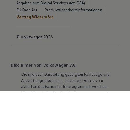
Angaben zum Digital Services Act (DSA)
EU Data Act
Produktsicherheitsinformationen
Vertrag Widerrufen
© Volkswagen 2026
Disclaimer von Volkswagen AG
Die in dieser Darstellung gezeigten Fahrzeuge und
Ausstattungen können in einzelnen Details vom
aktuellen deutschen Lieferprogramm abweichen.
Abgebildet sind teilweise Sonderausstattungen der
Fahrzeuge gegen Mehrpreis.
Bitte beachten Sie auch unseren Konfigurator für eine
Übersicht der aktuell verfügbaren Modelle und
Ausstattungen.
Die angegebenen Verbrauchs- und Emissionswerte