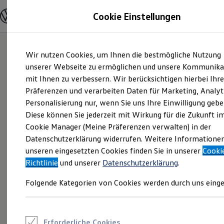
Modelle und Konfigurator
Cookie Einstellungen
Konfigurator
Modelle vergleichen
Konfiguration laden
Zum
Zum
Autosuche
Wir nutzen Cookies, um Ihnen die bestmögliche Nutzung
Hauptinhalt
Footer
Elektroautos
springen
springen
unserer Webseite zu ermöglichen und unsere Kommunika
ENERGY Sondermodelle
Nutzfahrzeuge
mit Ihnen zu verbessern. Wir berücksichtigen hierbei Ihr
SUV und CUV
Präferenzen und verarbeiten Daten für Marketing, Analyt
Familienautos
Personalisierung nur, wenn Sie uns Ihre Einwilligung gebe
Kombis
Kompaktwagen
Diese können Sie jederzeit mit Wirkung für die Zukunft i
Sportwagen
Cookie Manager (Meine Präferenzen verwalten) in der
Schnell verfügbare Fahrzeuge
Angebote und Produkte
Datenschutzerklärung widerrufen. Weitere Informatione
Aktuelle Angebote
unseren eingesetzten Cookies finden Sie in unserer
Cooki
E-Auto-Förderung
Richtlinie
und unserer
Datenschutzerklärung
.
Volkswagen Marktplatz
Die ENERGY Sondermodelle
Folgende Kategorien von Cookies werden durch uns einge
Junge Gebrauchtwagen und Gebrauchtwagen
Volkswagen Zertifizierte Gebrauchtwagen
Elektromobilität bei Gebrauchtwagen
Zubehör- und Serviceangebote
Saisonangebote
Erforderliche Cookies