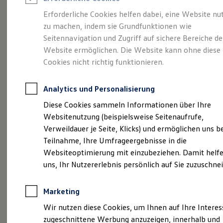
Reifenpakete
Leasing
Erforderliche Cookies helfen dabei, eine Website nu
Leasing-Angebote
zu machen, indem sie Grundfunktionen wie
Größer. Entspannter.
Gebrauchtwagen Leasing
Seitennavigation und Zugriff auf sichere Bereiche de
Junge Gebrauchtwagen-Leasing
Elektroauto Leasing
Website ermöglichen. Die Website kann ohne diese
Reichweiter.
Der ID.7.
Kleinwagen-Leasing
Cookies nicht richtig funktionieren.
Leasing ohne Anzahlung
Finanzierung
Autokredit mit Schlussrate
Analytics und Personalisierung
Versicherungen und Garantien
Kfz-Versicherung
Diese Cookies sammeln Informationen über Ihre
Restschuldversicherungen
Websitenutzung (beispielsweise Seitenaufrufe,
Garantien
Verweildauer je Seite, Klicks) und ermöglichen uns b
Wartungsverträge
Geschäftskunden
Teilnahme, Ihre Umfrageergebnisse in die
Professional Class bei Volkswagen
Websiteoptimierung mit einzubeziehen. Damit helfe
Großkunden
uns, Ihr Nutzererlebnis persönlich auf Sie zuzuschne
Behörden
(
Impressum & Rechtliches
)
Direktkunden
Sonderfahrzeuge
Marketing
Anpfiff zum Gewinn
Elektromobilität
Wir nutzen diese Cookies, um Ihnen auf Ihre Intere
Elektroautos
zugeschnittene Werbung anzuzeigen, innerhalb und
ID. Tutorials