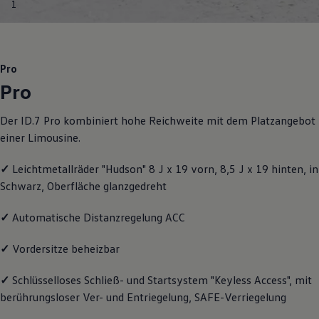
1
Motorenöl und Flüssigkeiten
Räder und Reifen
Pannen- und Unfallhilfe
Economy Service
Volkswagen Teile
Pro
Zubehör
Pro
Modellspezifisches Zubehör
Schutz und Pflege
Transport
Der ID.7 Pro kombiniert hohe Reichweite mit dem Platzangebot
Entertainment und Elektronik
einer Limousine.
Individualisieren
Wallbox und Ladekabel
Digitale Extras
✓
Leichtmetallräder "Hudson" 8 J x 19 vorn, 8,5 J x 19 hinten, in
Dienste für Ihr Modell finden
Schwarz, Oberfläche glanzgedreht
Volkswagen Apps, Login und Shop
Handy und Fahrzeug verbinden
Updates für Software, Karten und Radio
✓
Automatische Distanzregelung ACC
Über Ihr Auto
Vorgängermodelle
✓
Vordersitze beheizbar
Kundeninformationen
Volkswagen Kundenbetreuung
✓
Schlüsselloses Schließ- und Startsystem "Keyless Access", mit
Warn- und Kontrollleuchten
Assistenzsysteme
berührungsloser Ver- und Entriegelung, SAFE-Verriegelung
Digitale Betriebsanleitung
Live Beratung