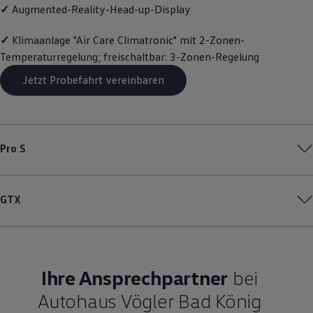
✓
Augmented-Reality-Head-up-Display
Magazin
Lifestyle
Transport
✓
Klimaanlage "Air Care Climatronic" mit 2-Zonen-
Familie
Temperaturregelung; freischaltbar: 3-Zonen-Regelung
Elektromobilität
Volkswagen R
Jetzt Probefahrt vereinbaren
Pannen- und Unfallhilfe
Volkswagen Kundenbetreuung
Pro S
GTX
Ihre Ansprechpartner
bei
Autohaus Vögler Bad König