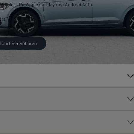
Wireless für Apple
CarPlay
und
Android
Auto
ra "Rear View"
swahl
fahrt vereinbaren