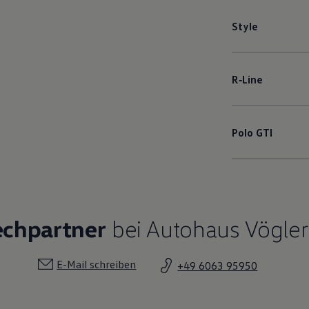
Style
R‑Line
Polo
GTI
echpartner
bei Autohaus Vögler
E-Mail schreiben
+49 6063 95950