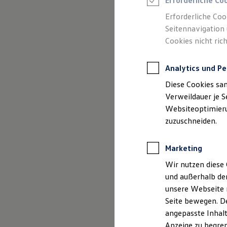
Erforderliche Co
Reifenpakete
Leasing
Erforderliche Coo
Leasing-Angebote
Seitennavigation 
Gebrauchtwagen Leasing
(
Impressum & Rechtliches
)
Cookies nicht rich
Junge Gebrauchtwagen-Leasing
Elektroauto Leasing
Kleinwagen-Leasing
Analytics und Pe
Leasing ohne Anzahlung
Finanzierung
Diese Cookies sa
Autokredit mit Schlussrate
Versicherungen und Garantien
Verweildauer je S
Kfz-Versicherung
Websiteoptimierun
Restschuldversicherungen
zuzuschneiden.
Garantien
Wartungsverträge
Geschäftskunden
Marketing
Professional Class bei Volkswagen
Großkunden
Wir nutzen diese 
Behörden
und außerhalb de
Direktkunden
Sonderfahrzeuge
unsere Webseite n
Anpfiff zum Gewinn
Seite bewegen. De
Elektromobilität
angepasste Inhalt
Elektroautos
ID. Tutorials
Anzeige zu begren