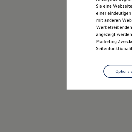
Elektrofahrzeugkonzepte
Sie eine Webseite
ID. EVERY1
Probefahrt vereinbaren
einer eindeutigen
Reichweite
Reichweite der ID. Modelle
mit anderen Webse
Reichweite im Winter
Werbetreibenden,
Rekuperation
angezeigt werden 
Laden
Laden unterwegs
Marketing Zwecken
Laden Zuhause
Seitenfunktionali
Ladestationen finden
Ladezeitensimulator
Batterie
Sicherheit
Optional
Garantie und Lebensdauer
Nachhaltigkeit
Technologie
Kosten und Kauf
Verbrauchskosten
Kaufoptionen
E-Auto-Förderung
Software und Konnektivität
Die ID. Software 6
ID. Software Versionen und Updates
Digitale Extras
Schnittstellen zu Ihrem ID.