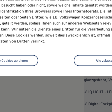
 besucht haben oder nicht, sowie welche Inhalte genutzt worden s
Fahrzeugangebot
Servi
anfordern
 Identifikation Ihres Browsers sowie Ihres Internetgeräts. Die 
iten oder Seiten Dritter, wie z.B. Volkswagen Konzerngesellsch
 geteilt werden, sodass Ihnen auch auf anderen Webseiten rel
kann. Wir nutzen die Dienste eines Dritten für die Verarbeitung 
. Diese Cookies werden, soweit dies zweckdienlich ist, oftmals
EDITION 50
täten von Dritten verlinkt.
EDITIO
e Cookies ablehnen
Alle zulass
Mit dem
Polo
ED
✓
4 Leichtmetall
glanzgedreht,
V
✓
IQ.LIGHT - LE
✓
Digital Cockp