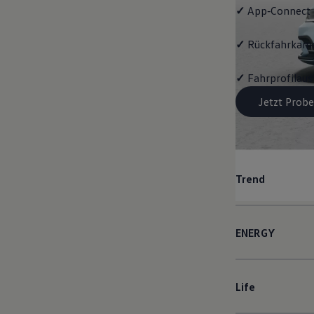
✓
App‑Connect
✓
Rückfahrkame
✓
Fahrprofilau
Jetzt Probe
Trend
ENERGY
Life