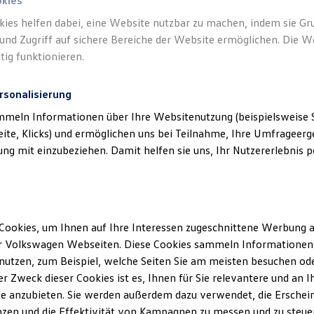
okies
kies helfen dabei, eine Website nutzbar zu machen, indem sie G
und Zugriff auf sichere Bereiche der Website ermöglichen. Die W
tig funktionieren.
rsonalisierung
mmeln Informationen über Ihre Websitenutzung (beispielsweise S
eite, Klicks) und ermöglichen uns bei Teilnahme, Ihre Umfrageerge
g mit einzubeziehen. Damit helfen sie uns, Ihr Nutzererlebnis pe
Cookies, um Ihnen auf Ihre Interessen zugeschnittene Werbung a
r Volkswagen Webseiten. Diese Cookies sammeln Informationen 
utzen, zum Beispiel, welche Seiten Sie am meisten besuchen oder
r Zweck dieser Cookies ist es, Ihnen für Sie relevantere und an I
e anzubieten. Sie werden außerdem dazu verwendet, die Erschein
zen und die Effektivität von Kampagnen zu messen und zu steuern