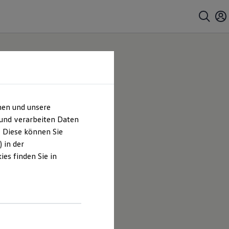
hen und unsere
 und verarbeiten Daten
. Diese können Sie
 in der
es finden Sie in