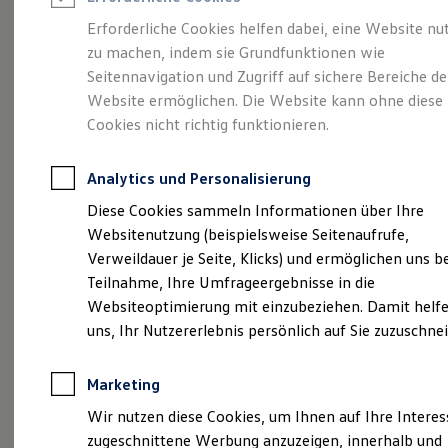
Reifenpakete
Leasing
Erforderliche Cookies helfen dabei, eine Website nu
Leasing-Angebote
zu machen, indem sie Grundfunktionen wie
Ihr Begleiter für Alltag
Gebrauchtwagen Leasing
Seitennavigation und Zugriff auf sichere Bereiche de
Junge Gebrauchtwagen-Leasing
Elektroauto Leasing
Website ermöglichen. Die Website kann ohne diese
und Freizeit.
Der T-
Kleinwagen-Leasing
Cookies nicht richtig funktionieren.
Leasing ohne Anzahlung
Cross.
Finanzierung
Autokredit mit Schlussrate
Analytics und Personalisierung
Versicherungen und Garantien
Kfz-Versicherung
Diese Cookies sammeln Informationen über Ihre
Restschuldversicherungen
Websitenutzung (beispielsweise Seitenaufrufe,
Garantien
Verweildauer je Seite, Klicks) und ermöglichen uns b
Wartungsverträge
Geschäftskunden
Teilnahme, Ihre Umfrageergebnisse in die
Professional Class bei Volkswagen
Websiteoptimierung mit einzubeziehen. Damit helfe
Großkunden
uns, Ihr Nutzererlebnis persönlich auf Sie zuzuschne
Behörden
Direktkunden
Sonderfahrzeuge
Marketing
Anpfiff zum Gewinn
(
Impressum & Rechtliches
)
Elektromobilität
Wir nutzen diese Cookies, um Ihnen auf Ihre Intere
Elektroautos
zugeschnittene Werbung anzuzeigen, innerhalb und
ID. Tutorials