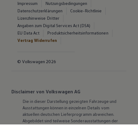
Impressum
Nutzungsbedingungen
Datenschutzerklärungen
Cookie-Richtlinie
Lizenzhinweise Dritter
Angaben zum Digital Services Act (DSA)
EU Data Act
Produktsicherheitsinformationen
Vertrag Widerrufen
© Volkswagen 2026
Disclaimer von Volkswagen AG
Die in dieser Darstellung gezeigten Fahrzeuge und
Ausstattungen können in einzelnen Details vom
aktuellen deutschen Lieferprogramm abweichen.
Abgebildet sind teilweise Sonderausstattungen der
Fahrzeuge gegen Mehrpreis.
Bitte beachten Sie auch unseren Konfigurator für eine