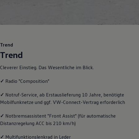
Motorenöl und Flüssigkeiten
Räder und Reifen
Pannen- und Unfallhilfe
Economy Service
Volkswagen Teile
Zubehör
Modellspezifisches Zubehör
Schutz und Pflege
Trend
Transport
Trend
Entertainment und Elektronik
Individualisieren
Wallbox und Ladekabel
Cleverer Einstieg. Das Wesentliche im Blick.
Digitale Extras
Dienste für Ihr Modell finden
✓
Radio "Composition"
Volkswagen Apps, Login und Shop
Handy und Fahrzeug verbinden
Updates für Software, Karten und Radio
✓
Notruf
-
Service
, ab Erstauslieferung 10 Jahre, benötigte
Über Ihr Auto
Mobilfunknetze und ggf. VW
-
Connect
-Vertrag erforderlich
Vorgängermodelle
Kundeninformationen
✓
Notbremsassistent "Front Assist" (für automatische
Volkswagen Kundenbetreuung
Warn- und Kontrollleuchten
Distanzregelung ACC bis 210 km/h)
Assistenzsysteme
Digitale Betriebsanleitung
✓
Multifunktionslenkrad in Leder
Live Beratung