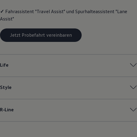
Magazin
Lifestyle
✓
Fahrassistent "Travel Assist" und Spurhalteassistent "Lane
Transport
Assist"
Familie
Elektromobilität
Volkswagen R
Jetzt Probefahrt vereinbaren
Pannen- und Unfallhilfe
Volkswagen Kundenbetreuung
Life
Style
R‑Line