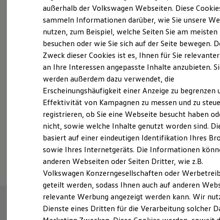
Elektrofahrzeugkonzepte
außerhalb der Volkswagen Webseiten. Diese Cookie
ID. EVERY1
sammeln Informationen darüber, wie Sie unsere We
Reichweite
nutzen, zum Beispiel, welche Seiten Sie am meisten
Reichweite der ID. Modelle
Probefahrt vereinbaren
Reichweite im Winter
besuchen oder wie Sie sich auf der Seite bewegen. D
Rekuperation
Zweck dieser Cookies ist es, Ihnen für Sie relevante
Laden
an Ihre Interessen angepasste Inhalte anzubieten. S
Laden unterwegs
Laden Zuhause
werden außerdem dazu verwendet, die
Ladestationen finden
Erscheinungshäufigkeit einer Anzeige zu begrenzen 
Fahrzeugangebot anfordern
Ladezeitensimulator
Effektivität von Kampagnen zu messen und zu steue
Batterie
Sicherheit
registrieren, ob Sie eine Webseite besucht haben od
Garantie und Lebensdauer
nicht, sowie welche Inhalte genutzt worden sind. Di
Nachhaltigkeit
basiert auf einer eindeutigen Identifikation Ihres B
Technologie
Serviceanfrage stellen
Kosten und Kauf
sowie Ihres Internetgeräts. Die Informationen kön
Verbrauchskosten
anderen Webseiten oder Seiten Dritter, wie z.B.
Kaufoptionen
Volkswagen Konzerngesellschaften oder Werbetrei
E-Auto-Förderung
Software und Konnektivität
geteilt werden, sodass Ihnen auch auf anderen Web
Die ID. Software 6
relevante Werbung angezeigt werden kann. Wir nut
ID. Software Versionen und Updates
Dienste eines Dritten für die Verarbeitung solcher D
Digitale Extras
Schnittstellen zu Ihrem ID.