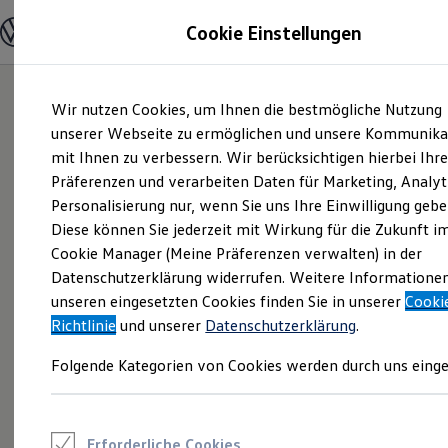
Modelle und Konfigurator
Cookie Einstellungen
Konfigurator
Modelle vergleichen
Konfiguration laden
Zum
Zum
Autosuche
Wir nutzen Cookies, um Ihnen die bestmögliche Nutzung
Hauptinhalt
Footer
Elektroautos
springen
springen
unserer Webseite zu ermöglichen und unsere Kommunika
ENERGY Sondermodelle
Nutzfahrzeuge
mit Ihnen zu verbessern. Wir berücksichtigen hierbei Ihr
SUV und CUV
Präferenzen und verarbeiten Daten für Marketing, Analyt
Familienautos
Personalisierung nur, wenn Sie uns Ihre Einwilligung gebe
Kombis
Kompaktwagen
Diese können Sie jederzeit mit Wirkung für die Zukunft i
Sportwagen
Cookie Manager (Meine Präferenzen verwalten) in der
Schnell verfügbare Fahrzeuge
Angebote und Produkte
Datenschutzerklärung widerrufen. Weitere Informatione
Aktuelle Angebote
unseren eingesetzten Cookies finden Sie in unserer
Cooki
E-Auto-Förderung
Richtlinie
und unserer
Datenschutzerklärung
.
Volkswagen Marktplatz
Die ENERGY Sondermodelle
Folgende Kategorien von Cookies werden durch uns einge
Junge Gebrauchtwagen und Gebrauchtwagen
Volkswagen Zertifizierte Gebrauchtwagen
Elektromobilität bei Gebrauchtwagen
Zubehör- und Serviceangebote
Saisonangebote
Erforderliche Cookies