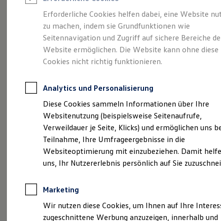
Reifenpakete
Leasing
Erforderliche Cookies helfen dabei, eine Website nu
Leasing-Angebote
zu machen, indem sie Grundfunktionen wie
Abenteuer Leben.
Der
Gebrauchtwagen Leasing
Seitennavigation und Zugriff auf sichere Bereiche de
Junge Gebrauchtwagen-Leasing
Elektroauto Leasing
Website ermöglichen. Die Website kann ohne diese
Tiguan.
Kleinwagen-Leasing
Cookies nicht richtig funktionieren.
Leasing ohne Anzahlung
Finanzierung
Autokredit mit Schlussrate
Analytics und Personalisierung
Versicherungen und Garantien
Kfz-Versicherung
Diese Cookies sammeln Informationen über Ihre
Restschuldversicherungen
Websitenutzung (beispielsweise Seitenaufrufe,
Garantien
Verweildauer je Seite, Klicks) und ermöglichen uns b
Wartungsverträge
Geschäftskunden
Teilnahme, Ihre Umfrageergebnisse in die
Professional Class bei Volkswagen
Websiteoptimierung mit einzubeziehen. Damit helfe
Großkunden
uns, Ihr Nutzererlebnis persönlich auf Sie zuzuschne
Behörden
(
Impressum & Rechtliches
)
Direktkunden
Sonderfahrzeuge
Marketing
Anpfiff zum Gewinn
Elektromobilität
Wir nutzen diese Cookies, um Ihnen auf Ihre Intere
Elektroautos
zugeschnittene Werbung anzuzeigen, innerhalb und
ID. Tutorials