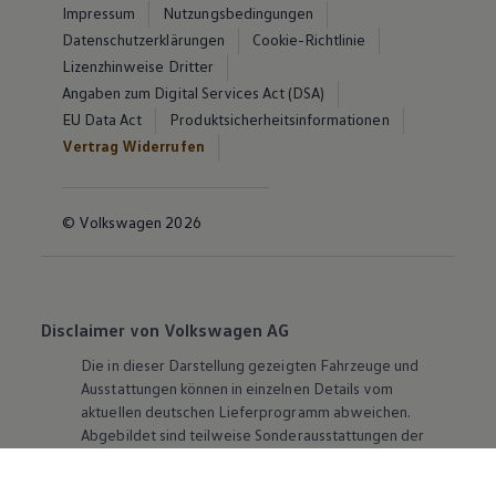
Impressum
Nutzungsbedingungen
Datenschutzerklärungen
Cookie-Richtlinie
Lizenzhinweise Dritter
Angaben zum Digital Services Act (DSA)
EU Data Act
Produktsicherheitsinformationen
Vertrag Widerrufen
© Volkswagen 2026
Disclaimer von Volkswagen AG
Die in dieser Darstellung gezeigten Fahrzeuge und
Ausstattungen können in einzelnen Details vom
aktuellen deutschen Lieferprogramm abweichen.
Abgebildet sind teilweise Sonderausstattungen der
Fahrzeuge gegen Mehrpreis.
Bitte beachten Sie auch unseren Konfigurator für eine