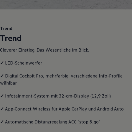
Motorenöl und Flüssigkeiten
Räder und Reifen
Pannen- und Unfallhilfe
Economy Service
Volkswagen Teile
Trend
Zubehör
Trend
Modellspezifisches Zubehör
Schutz und Pflege
Transport
Cleverer Einstieg. Das Wesentliche im Blick.
Entertainment und Elektronik
Individualisieren
✓
LED-Scheinwerfer
Wallbox und Ladekabel
Digitale Extras
Dienste für Ihr Modell finden
✓
Digital Cockpit Pro, mehrfarbig, verschiedene Info-Profile
Volkswagen Apps, Login und Shop
wählbar
Handy und Fahrzeug verbinden
Updates für Software, Karten und Radio
Über Ihr Auto
✓
Infotainment-System mit 32-cm-Display (12,9 Zoll)
Vorgängermodelle
Kundeninformationen
✓
App‑Connect
Wireless für Apple
CarPlay
und
Android
Auto
Volkswagen Kundenbetreuung
Warn- und Kontrollleuchten
Assistenzsysteme
✓
Automatische Distanzregelung ACC "stop & go"
Digitale Betriebsanleitung
Live Beratung