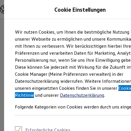
Modelle und Konfigurator
Cookie Einstellungen
Konfigurator
Modelle vergleichen
Konfiguration laden
Zum
Zum
Autosuche
Wir nutzen Cookies, um Ihnen die bestmögliche Nutzung
Hauptinhalt
Footer
Elektroautos
springen
springen
unserer Webseite zu ermöglichen und unsere Kommunika
ENERGY Sondermodelle
Nutzfahrzeuge
mit Ihnen zu verbessern. Wir berücksichtigen hierbei Ihr
SUV und CUV
Präferenzen und verarbeiten Daten für Marketing, Analyt
Familienautos
Personalisierung nur, wenn Sie uns Ihre Einwilligung gebe
Kombis
Kompaktwagen
Diese können Sie jederzeit mit Wirkung für die Zukunft i
Sportwagen
Cookie Manager (Meine Präferenzen verwalten) in der
Schnell verfügbare Fahrzeuge
Angebote und Produkte
Datenschutzerklärung widerrufen. Weitere Informatione
Aktuelle Angebote
unseren eingesetzten Cookies finden Sie in unserer
Cooki
E-Auto-Förderung
Richtlinie
und unserer
Datenschutzerklärung
.
Volkswagen Marktplatz
Die ENERGY Sondermodelle
Folgende Kategorien von Cookies werden durch uns einge
Junge Gebrauchtwagen und Gebrauchtwagen
Volkswagen Zertifizierte Gebrauchtwagen
Elektromobilität bei Gebrauchtwagen
Zubehör- und Serviceangebote
Saisonangebote
Erforderliche Cookies