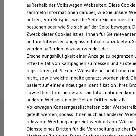
Elektrofahrzeugkonzepte
außerhalb der Volkswagen Webseiten. Diese Cookie
Probefahrt vereinbaren
ID. EVERY1
sammeln Informationen darüber, wie Sie unsere We
Reichweite
nutzen, zum Beispiel, welche Seiten Sie am meisten
Reichweite der ID. Modelle
Reichweite im Winter
besuchen oder wie Sie sich auf der Seite bewegen. D
Rekuperation
Zweck dieser Cookies ist es, Ihnen für Sie relevante
Laden
an Ihre Interessen angepasste Inhalte anzubieten. S
Fahrzeugangebot anfordern
Laden unterwegs
Laden Zuhause
werden außerdem dazu verwendet, die
Ladestationen finden
Erscheinungshäufigkeit einer Anzeige zu begrenzen 
Ladezeitensimulator
Effektivität von Kampagnen zu messen und zu steue
Batterie
Sicherheit
registrieren, ob Sie eine Webseite besucht haben od
Garantie und Lebensdauer
Serviceanfrage stellen
nicht, sowie welche Inhalte genutzt worden sind. Di
Nachhaltigkeit
basiert auf einer eindeutigen Identifikation Ihres B
Technologie
Kosten und Kauf
sowie Ihres Internetgeräts. Die Informationen kön
Verbrauchskosten
anderen Webseiten oder Seiten Dritter, wie z.B.
Kaufoptionen
Volkswagen Konzerngesellschaften oder Werbetrei
E-Auto-Förderung
Software und Konnektivität
geteilt werden, sodass Ihnen auch auf anderen Web
Die ID. Software 6
relevante Werbung angezeigt werden kann. Wir nut
ID. Software Versionen und Updates
Dienste eines Dritten für die Verarbeitung solcher D
Digitale Extras
Schnittstellen zu Ihrem ID.