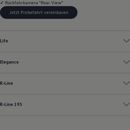
✓
Rückfahrkamera "Rear View"
Magazin
Lifestyle
Jetzt Probefahrt vereinbaren
Transport
Familie
Elektromobilität
Volkswagen R
Pannen- und Unfallhilfe
Life
Volkswagen Kundenbetreuung
Elegance
R‑Line
R‑Line
195