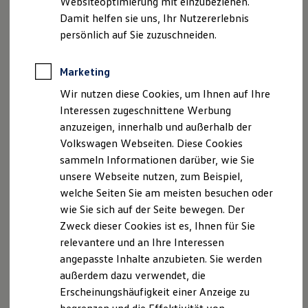
Websiteoptimierung mit einzubeziehen.
Elektrofahrzeugkonzepte
Damit helfen sie uns, Ihr Nutzererlebnis
ID. EVERY1
Geschäftsführer: Inhaberin: Carmen Körner-Rußig
Reichweite
persönlich auf Sie zuzuschneiden.
Reichweite der ID. Modelle
USt.-ID: DE 140 714 257
Reichweite im Winter
Handelsregister: Dresden HRA-Nr. 280
Rekuperation
Marketing
Versicherungsvermittlerregister: D-9A8L-7JXA4-78
Laden
Wir nutzen diese Cookies, um Ihnen auf Ihre
Laden unterwegs
Laden Zuhause
Hinweis gemäß § 36
Interessen zugeschnittene Werbung
Ladestationen finden
Verbraucherstreitbeilegungsgesetz (VSBG)
anzuzeigen, innerhalb und außerhalb der
Ladezeitensimulator
Wir sind zur Teilnahme an einem
Volkswagen Webseiten. Diese Cookies
Batterie
Sicherheit
Streitbeilegungsverfahren bei folgender
sammeln Informationen darüber, wie Sie
Garantie und Lebensdauer
Verbraucherschlichtungsstelle bereit:
unsere Webseite nutzen, zum Beispiel,
Nachhaltigkeit
welche Seiten Sie am meisten besuchen oder
Technologie
Allgemeine VerbraucherschlichtungsstelleDEs
Kosten und Kauf
wie Sie sich auf der Seite bewegen. Der
Verbrauchskosten
Zentrums für Schlichtung e.V.
Zweck dieser Cookies ist es, Ihnen für Sie
Kaufoptionen
Straßburger Straße 8
relevantere und an Ihre Interessen
E-Auto-Förderung
77694 Kehl am Rhein
Software und Konnektivität
angepasste Inhalte anzubieten. Sie werden
Die ID. Software 6
außerdem dazu verwendet, die
ID. Software Versionen und Updates
Erscheinungshäufigkeit einer Anzeige zu
Digitale Extras
Schnittstellen zu Ihrem ID.