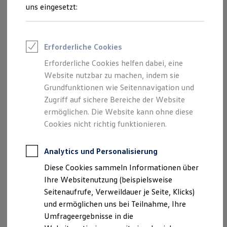
von Inhalten und Angeboten, die auf
Reifenpakete
uns eingesetzt:
Leasing
dieser Website speziell aufgeführt sind.
Leasing-Angebote
Gebrauchtwagen Leasing
Junge Gebrauchtwagen-Leasing
Erforderliche Cookies
Elektroauto Leasing
Kleinwagen-Leasing
Erforderliche Cookies helfen dabei, eine
Impressum
Leasing ohne Anzahlung
Website nutzbar zu machen, indem sie
Finanzierung
Autokredit mit Schlussrate
Grundfunktionen wie Seitennavigation und
Datenschutzerklärung
Versicherungen und Garantien
Zugriff auf sichere Bereiche der Website
Kfz-Versicherung
ermöglichen. Die Website kann ohne diese
Restschuldversicherungen
Garantien
Cookies nicht richtig funktionieren.
Impressum
Wartungsverträge
Geschäftskunden
Professional Class bei Volkswagen
Analytics und Personalisierung
Autohaus Wachtel Inhaber Carmen Körner-Rußig
Großkunden
Diese Cookies sammeln Informationen über
Großenhainer Straße 37a
Behörden
Direktkunden
Ihre Websitenutzung (beispielsweise
01561 Kalkreuth
Sonderfahrzeuge
Seitenaufrufe, Verweildauer je Seite, Klicks)
Anpfiff zum Gewinn
Telefon: 03522 51 55-0
und ermöglichen uns bei Teilnahme, Ihre
Elektromobilität
Fax: 03522 51 55-50
Elektroautos
Umfrageergebnisse in die
ID. Tutorials
E-Mail:
info@autohaus-wachtel.de