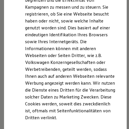
Datenschutzerklärung
begrenzen und die Effektivität von
Hybridautos
Kampagnen zu messen und zu steuern. Sie
Marke und Erlebnis
registrieren, ob Sie eine Webseite besucht
Volkswagen R und R Experience
A. Verantwortlicher
R-Modelle
haben oder nicht, sowie welche Inhalte
R Experience
genutzt worden sind. Dies basiert auf einer
Wir freuen uns, dass Sie unsere Webseite der
Driving Experience
eindeutigen Identifikation Ihres Browsers
Volkswagen entdecken
Autohaus Wachtel, Großenhainer Str. 37a, 01561
Werkbesichtigung
sowie Ihres Internetgeräts. Die
Kalkreuth,
carmen.koerner@autohaus-wachtel.de
,
Factory visit
Informationen können mit anderen
besuchen. Im Folgenden informieren wir Sie über die
Lifestyle Shop
Webseiten oder Seiten Dritter, wie z.B.
T-Roc Kollektion
Verarbeitung Ihrer personenbezogenen Daten durch
Golf Kollektion
Volkswagen Konzerngesellschaften oder
uns im Zusammenhang mit Ihrem Besuch unserer
ID. Kollektion
Werbetreibenden, geteilt werden, sodass
Webseite.
Volkswagen Kollektion
Ihnen auch auf anderen Webseiten relevante
R-Kollektion
GTI Kollektion
B. Verarbeitung Ihrer personenbezogenen Daten
Werbung angezeigt werden kann. Wir nutzen
Fußball Drop
die Dienste eines Dritten für die Verarbeitung
we drive football
Unsere Webseite bietet Ihnen verschiedene
solcher Daten zu Marketing Zwecken. Diese
#wedriveproud
Besitzer und Service
Angebote, die wir Ihnen in Bezug auf dabei durch uns
Cookies werden, soweit dies zweckdienlich
myVolkswagen
verarbeitete personenbezogene Daten im Folgenden
ist, oftmals mit Seitenfunktionalitäten von
Software Updates
näher erläutern möchten. Bei der Datenverarbeitung
Dritten verlinkt.
Service und Ersatzteile
Inspektion und HU/AU
im Zusammenhang mit unserer Webseite unterstützt
Reparaturen und Checks