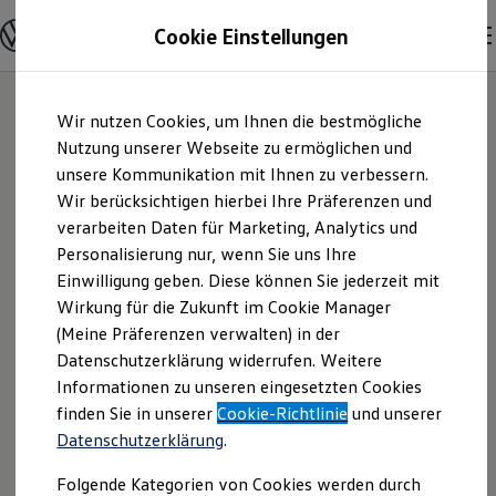
Modelle und Konfigurator
Cookie Einstellungen
Konfigurator
Modelle vergleichen
Konfiguration laden
Zum
Zum
Autosuche
Wir nutzen Cookies, um Ihnen die bestmögliche
Hauptinhalt
Footer
Elektroautos
springen
springen
Nutzung unserer Webseite zu ermöglichen und
ENERGY Sondermodelle
Nutzfahrzeuge
unsere Kommunikation mit Ihnen zu verbessern.
Autohaus Wachtel
SUV und CUV
Wir berücksichtigen hierbei Ihre Präferenzen und
Familienautos
verarbeiten Daten für Marketing, Analytics und
Kombis
Inhaber Carmen
Kompaktwagen
Personalisierung nur, wenn Sie uns Ihre
Sportwagen
Einwilligung geben. Diese können Sie jederzeit mit
Körner | Impressum
Schnell verfügbare Fahrzeuge
Angebote und Produkte
Wirkung für die Zukunft im Cookie Manager
Aktuelle Angebote
(Meine Präferenzen verwalten) in der
& Rechtliches
E-Auto-Förderung
Datenschutzerklärung widerrufen. Weitere
Volkswagen Marktplatz
Informationen zu unseren eingesetzten Cookies
Die ENERGY Sondermodelle
Junge Gebrauchtwagen und Gebrauchtwagen
Hier finden Sie Informationen über uns
finden Sie in unserer
Cookie-Richtlinie
und unserer
Volkswagen Zertifizierte Gebrauchtwagen
Datenschutzerklärung
.
(Autohaus Wachtel Inhaber Carmen
Elektromobilität bei Gebrauchtwagen
Zubehör- und Serviceangebote
Körner) als verantwortlichen Anbieter
Folgende Kategorien von Cookies werden durch
Saisonangebote