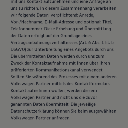
mit uns Kontakt aufzunehmen und eine Anfrage an
Magazin
uns zu richten. In diesem Zusammenhang verarbeiten
Lifestyle
wir folgende Daten: verpflichtend: Anrede,
Transport
Familie
Vor-/Nachname, E-Mail-Adresse und optional: Titel,
Elektromobilität
Telefonnummer. Diese Erhebung und Übermittlung
Volkswagen R
der Daten erfolgt auf der Grundlage eines
Pannen- und Unfallhilfe
Volkswagen Kundenbetreuung
Vertragsanbahnungsverhältnisses (Art. 6 Abs. 1 lit. b
DSGVO) zur Unterbreitung eines Angebots durch uns.
Die übermittelten Daten werden durch uns zum
Zweck der Kontaktaufnahme mit Ihnen über Ihren
präferierten Kommunikationskanal verwendet.
Sollten Sie während des Prozesses mit einem anderen
Volkswagen Partner mittels des Kontaktformulars
Kontakt aufnehmen wollen, werden diesem
Volkswagen Partner und nicht uns die zuvor
genannten Daten übermittelt. Die jeweilige
Datenschutzerklärung können Sie beim ausgewählten
Volkswagen Partner anfragen.