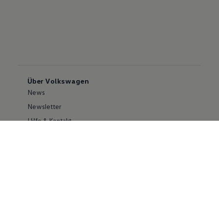
Über Volkswagen
News
Newsletter
Hilfe & Kontakt
Karriere
Händlersuche
Geschäftskunden
Information zur Barrierefreiheit
Ersthelfer/ first responder
Konzern
Volkswagen Konzern