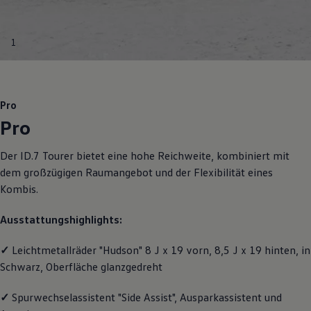
Motorenöl und Flüssigkeiten
Räder und Reifen
Pannen- und Unfallhilfe
1
Economy Service
Volkswagen Teile
Zubehör
Modellspezifisches Zubehör
Schutz und Pflege
Pro
Transport
Pro
Entertainment und Elektronik
Individualisieren
Wallbox und Ladekabel
Der
ID.7 Tourer
bietet eine hohe Reichweite, kombiniert mit
Digitale Extras
dem großzügigen Raumangebot und der Flexibilität eines
Dienste für Ihr Modell finden
Volkswagen Apps, Login und Shop
Kombis.
Handy und Fahrzeug verbinden
Updates für Software, Karten und Radio
Ausstattungshighlights:
Über Ihr Auto
Vorgängermodelle
Kundeninformationen
✓
Leichtmetallräder "Hudson" 8 J x 19 vorn, 8,5 J x 19 hinten, in
Volkswagen Kundenbetreuung
Schwarz, Oberfläche glanzgedreht
Warn- und Kontrollleuchten
Assistenzsysteme
✓
Spurwechselassistent "Side Assist", Ausparkassistent und
Digitale Betriebsanleitung
Live Beratung