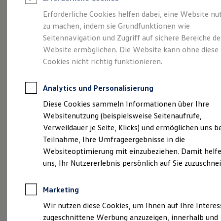
Reifenpakete
Leasing
Erforderliche Cookies helfen dabei, eine Website nu
Leasing-Angebote
zu machen, indem sie Grundfunktionen wie
Der ID.7 Tourer
Gebrauchtwagen Leasing
Seitennavigation und Zugriff auf sichere Bereiche de
Junge Gebrauchtwagen-Leasing
Elektroauto Leasing
Website ermöglichen. Die Website kann ohne diese
Kleinwagen-Leasing
Cookies nicht richtig funktionieren.
Leasing ohne Anzahlung
Finanzierung
Autokredit mit Schlussrate
Analytics und Personalisierung
Versicherungen und Garantien
Kfz-Versicherung
Diese Cookies sammeln Informationen über Ihre
Restschuldversicherungen
Websitenutzung (beispielsweise Seitenaufrufe,
Garantien
Verweildauer je Seite, Klicks) und ermöglichen uns b
Wartungsverträge
Geschäftskunden
Teilnahme, Ihre Umfrageergebnisse in die
(
Impressum & Rechtliches
)
Professional Class bei Volkswagen
Websiteoptimierung mit einzubeziehen. Damit helfe
Großkunden
uns, Ihr Nutzererlebnis persönlich auf Sie zuzuschne
Behörden
Direktkunden
Sonderfahrzeuge
Marketing
Anpfiff zum Gewinn
Elektromobilität
Wir nutzen diese Cookies, um Ihnen auf Ihre Intere
Probefahrt vereinbaren
Elektroautos
zugeschnittene Werbung anzuzeigen, innerhalb und
ID. Tutorials