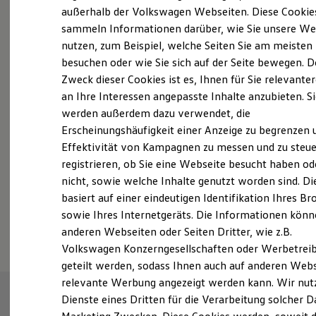
Elektrofahrzeugkonzepte
außerhalb der Volkswagen Webseiten. Diese Cookie
ID. EVERY1
sammeln Informationen darüber, wie Sie unsere We
Reichweite
nutzen, zum Beispiel, welche Seiten Sie am meisten
Reichweite der ID. Modelle
Fahrzeugangebot anfordern
Reichweite im Winter
besuchen oder wie Sie sich auf der Seite bewegen. D
Rekuperation
Zweck dieser Cookies ist es, Ihnen für Sie relevante
Laden
an Ihre Interessen angepasste Inhalte anzubieten. S
Laden unterwegs
Laden Zuhause
werden außerdem dazu verwendet, die
Ladestationen finden
Erscheinungshäufigkeit einer Anzeige zu begrenzen 
Ladezeitensimulator
Servicetermin buchen
Effektivität von Kampagnen zu messen und zu steue
Batterie
Sicherheit
registrieren, ob Sie eine Webseite besucht haben od
Garantie und Lebensdauer
nicht, sowie welche Inhalte genutzt worden sind. Di
Nachhaltigkeit
basiert auf einer eindeutigen Identifikation Ihres B
Technologie
Kosten und Kauf
Serviceanfrage stellen
sowie Ihres Internetgeräts. Die Informationen kön
Verbrauchskosten
anderen Webseiten oder Seiten Dritter, wie z.B.
Kaufoptionen
Volkswagen Konzerngesellschaften oder Werbetrei
E-Auto-Förderung
Software und Konnektivität
geteilt werden, sodass Ihnen auch auf anderen Web
Die ID. Software 6
relevante Werbung angezeigt werden kann. Wir nut
ID. Software Versionen und Updates
Dienste eines Dritten für die Verarbeitung solcher D
Digitale Extras
Schnittstellen zu Ihrem ID.