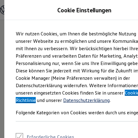
Modelle und Konfigurator
Cookie Einstellungen
Konfigurator
Modelle vergleichen
Konfiguration laden
Zum
Zum
Autosuche
Wir nutzen Cookies, um Ihnen die bestmögliche Nutzung
Hauptinhalt
Footer
Elektroautos
springen
springen
unserer Webseite zu ermöglichen und unsere Kommunika
ENERGY Sondermodelle
Nutzfahrzeuge
mit Ihnen zu verbessern. Wir berücksichtigen hierbei Ihr
SUV und CUV
Präferenzen und verarbeiten Daten für Marketing, Analyt
Familienautos
Personalisierung nur, wenn Sie uns Ihre Einwilligung gebe
Kombis
Kompaktwagen
Diese können Sie jederzeit mit Wirkung für die Zukunft i
Sportwagen
Cookie Manager (Meine Präferenzen verwalten) in der
Schnell verfügbare Fahrzeuge
Angebote und Produkte
Datenschutzerklärung widerrufen. Weitere Informatione
Aktuelle Angebote
unseren eingesetzten Cookies finden Sie in unserer
Cooki
E-Auto-Förderung
Richtlinie
und unserer
Datenschutzerklärung
.
Volkswagen Marktplatz
Die ENERGY Sondermodelle
Folgende Kategorien von Cookies werden durch uns einge
Junge Gebrauchtwagen und Gebrauchtwagen
Volkswagen Zertifizierte Gebrauchtwagen
Elektromobilität bei Gebrauchtwagen
Zubehör- und Serviceangebote
Saisonangebote
Erforderliche Cookies