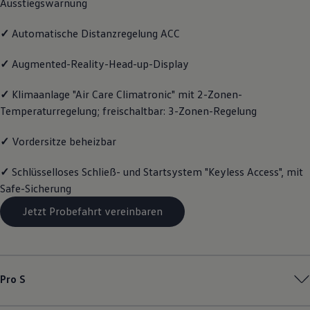
Ausstiegswarnung
Magazin
Lifestyle
✓
Automatische Distanzregelung ACC
Transport
Familie
Elektromobilität
✓
Augmented-Reality-Head-up-Display
Volkswagen R
Pannen- und Unfallhilfe
✓
Klimaanlage "Air Care Climatronic" mit 2-Zonen-
Volkswagen Kundenbetreuung
Temperaturregelung; freischaltbar: 3-Zonen-Regelung
✓
Vordersitze beheizbar
✓
Schlüsselloses Schließ- und Startsystem "Keyless Access", mit
Safe-Sicherung
Jetzt Probefahrt vereinbaren
Pro S