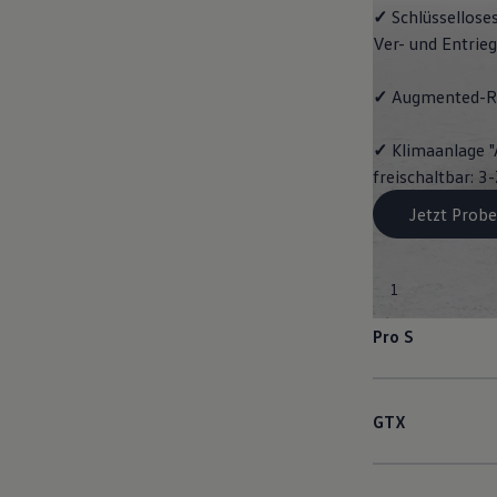
✓
Schlüssellose
Ver- und Entrie
✓
Augmented-Re
✓
Klimaanlage "
freischaltbar: 
Jetzt Probe
1
Pro S
GTX