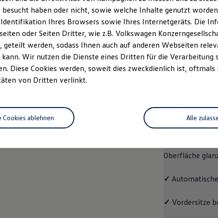
 besucht haben oder nicht, sowie welche Inhalte genutzt worden s
rzeugangebot
Servicetermin buchen
rdern
 Identifikation Ihres Browsers sowie Ihres Internetgeräts. Die 
iten oder Seiten Dritter, wie z.B. Volkswagen Konzerngesellsch
 geteilt werden, sodass Ihnen auch auf anderen Webseiten rel
kann. Wir nutzen die Dienste eines Dritten für die Verarbeitung 
. Diese Cookies werden, soweit dies zweckdienlich ist, oftmals
Pro
täten von Dritten verlinkt.
Pro
e Cookies ablehnen
Alle zulass
Der ID.7 Pro ko
✓
Leichtmetallrä
Oberfläche glan
✓
Automatische
✓
Vordersitze b