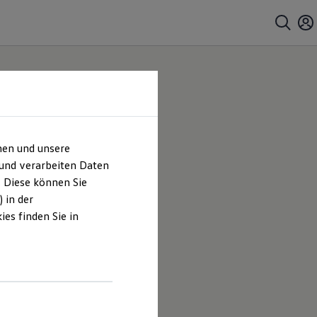
hen und unsere
 und verarbeiten Daten
. Diese können Sie
 in der
es finden Sie in