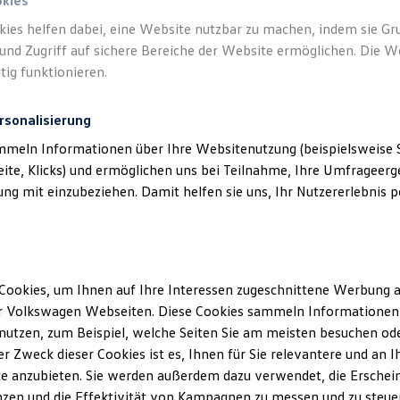
okies
kies helfen dabei, eine Website nutzbar zu machen, indem sie G
und Zugriff auf sichere Bereiche der Website ermöglichen. Die W
tig funktionieren.
rsonalisierung
mmeln Informationen über Ihre Websitenutzung (beispielsweise S
eite, Klicks) und ermöglichen uns bei Teilnahme, Ihre Umfrageerge
g mit einzubeziehen. Damit helfen sie uns, Ihr Nutzererlebnis pe
Cookies, um Ihnen auf Ihre Interessen zugeschnittene Werbung a
r Volkswagen Webseiten. Diese Cookies sammeln Informationen 
utzen, zum Beispiel, welche Seiten Sie am meisten besuchen oder
r Zweck dieser Cookies ist es, Ihnen für Sie relevantere und an I
e anzubieten. Sie werden außerdem dazu verwendet, die Erschein
zen und die Effektivität von Kampagnen zu messen und zu steuern