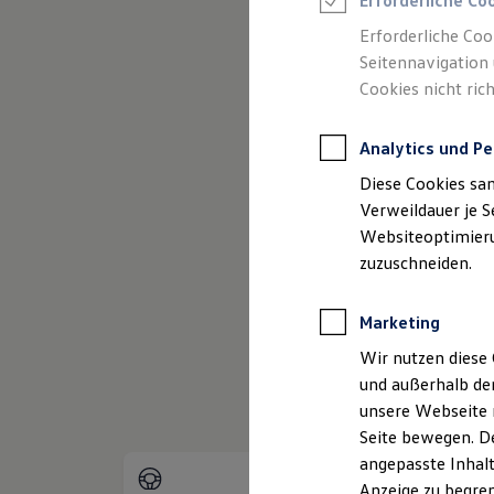
Erforderliche Co
Reifenpakete
Leasing
Erforderliche Coo
Leasing-Angebote
Seitennavigation 
Gebrauchtwagen Leasing
Cookies nicht rich
Junge Gebrauchtwagen-Leasing
(
Impressum & Rechtliches
)
Elektroauto Leasing
Kleinwagen-Leasing
Analytics und Pe
Leasing ohne Anzahlung
Finanzierung
Diese Cookies sa
Autokredit mit Schlussrate
Versicherungen und Garantien
Verweildauer je S
Kfz-Versicherung
Websiteoptimierun
Restschuldversicherungen
zuzuschneiden.
Garantien
Wartungsverträge
Geschäftskunden
Marketing
Professional Class bei Volkswagen
Großkunden
Wir nutzen diese 
Behörden
und außerhalb de
Direktkunden
Sonderfahrzeuge
unsere Webseite n
Anpfiff zum Gewinn
Seite bewegen. De
Elektromobilität
angepasste Inhalt
Elektroautos
ID. Tutorials
Anzeige zu begren