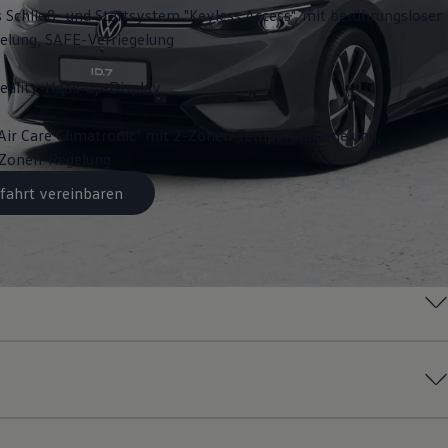
s Schließ- und Startsystem "Keyless Access", mit berührungsloser
gelung, SAFE-Verriegelung
ality-Head-up-Display
Air Care Climatronic" mit 2-Zonen-Temperaturregelung;
3-Zonen-Regelung
fahrt vereinbaren