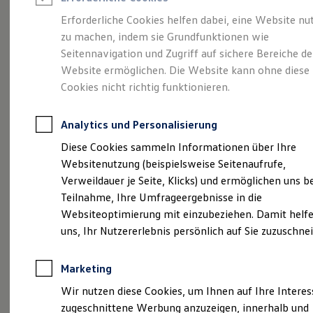
Reifenpakete
Leasing
Erforderliche Cookies helfen dabei, eine Website nu
Leasing-Angebote
zu machen, indem sie Grundfunktionen wie
Ganz schön groß.
Der
Gebrauchtwagen Leasing
Seitennavigation und Zugriff auf sichere Bereiche de
Junge Gebrauchtwagen-Leasing
Elektroauto Leasing
Website ermöglichen. Die Website kann ohne diese
Polo.
Kleinwagen-Leasing
Cookies nicht richtig funktionieren.
Leasing ohne Anzahlung
Finanzierung
Autokredit mit Schlussrate
Analytics und Personalisierung
Versicherungen und Garantien
Kfz-Versicherung
Diese Cookies sammeln Informationen über Ihre
Restschuldversicherungen
Websitenutzung (beispielsweise Seitenaufrufe,
Garantien
Verweildauer je Seite, Klicks) und ermöglichen uns b
Wartungsverträge
Geschäftskunden
Teilnahme, Ihre Umfrageergebnisse in die
Professional Class bei Volkswagen
Websiteoptimierung mit einzubeziehen. Damit helfe
Großkunden
uns, Ihr Nutzererlebnis persönlich auf Sie zuzuschne
Behörden
(
Impressum & Rechtliches
)
Direktkunden
Sonderfahrzeuge
Marketing
Anpfiff zum Gewinn
Elektromobilität
Wir nutzen diese Cookies, um Ihnen auf Ihre Intere
Elektroautos
zugeschnittene Werbung anzuzeigen, innerhalb und
ID. Tutorials