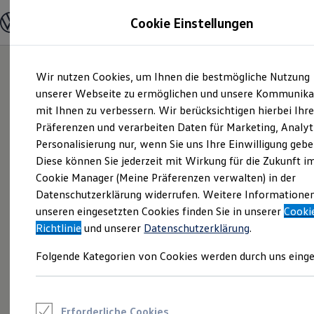
Modelle und Konfigurator
Cookie Einstellungen
Konfigurator
Modelle vergleichen
Konfiguration laden
Zum
Zum
Autosuche
Wir nutzen Cookies, um Ihnen die bestmögliche Nutzung
Hauptinhalt
Footer
Elektroautos
springen
springen
unserer Webseite zu ermöglichen und unsere Kommunika
ENERGY Sondermodelle
Nutzfahrzeuge
mit Ihnen zu verbessern. Wir berücksichtigen hierbei Ihr
SUV und CUV
Präferenzen und verarbeiten Daten für Marketing, Analyt
Familienautos
Personalisierung nur, wenn Sie uns Ihre Einwilligung gebe
Kombis
Kompaktwagen
Diese können Sie jederzeit mit Wirkung für die Zukunft i
Sportwagen
Cookie Manager (Meine Präferenzen verwalten) in der
Schnell verfügbare Fahrzeuge
Angebote und Produkte
Datenschutzerklärung widerrufen. Weitere Informatione
Aktuelle Angebote
unseren eingesetzten Cookies finden Sie in unserer
Cooki
E-Auto-Förderung
Richtlinie
und unserer
Datenschutzerklärung
.
Volkswagen Marktplatz
Die ENERGY Sondermodelle
Folgende Kategorien von Cookies werden durch uns einge
Junge Gebrauchtwagen und Gebrauchtwagen
Volkswagen Zertifizierte Gebrauchtwagen
Elektromobilität bei Gebrauchtwagen
Zubehör- und Serviceangebote
Saisonangebote
Erforderliche Cookies