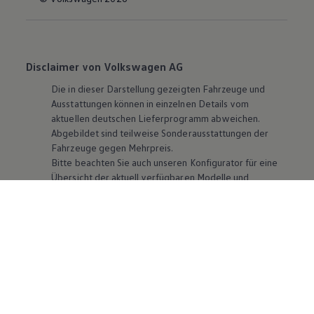
Disclaimer von Volkswagen AG
Die in dieser Darstellung gezeigten Fahrzeuge und
Ausstattungen können in einzelnen Details vom
aktuellen deutschen Lieferprogramm abweichen.
Abgebildet sind teilweise Sonderausstattungen der
Fahrzeuge gegen Mehrpreis.
Bitte beachten Sie auch unseren Konfigurator für eine
Übersicht der aktuell verfügbaren Modelle und
Ausstattungen.
Die angegebenen Verbrauchs- und Emissionswerte
beziehen sich nicht auf ein einzelnes Fahrzeug und sind
nicht Bestandteil des Angebots, sondern dienen allein
Vergleichszwecken zwischen den verschiedenen
Fahrzeugtypen. Zusatzausstattungen und
Zubehör
(Anbauteile, Reifenformat usw.) können relevante
Fahrzeugparameter, wie
z. B.
Gewicht, Rollwiderstand