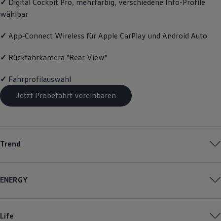
✓
Digital Cockpit Pro, mehrfarbig, verschiedene Info-Profile
Magazin
wählbar
Lifestyle
Transport
Familie
✓
App‑Connect
Wireless für Apple
CarPlay
und
Android
Auto
Elektromobilität
Volkswagen R
✓
Rückfahrkamera "Rear View"
Pannen- und Unfallhilfe
Volkswagen Kundenbetreuung
✓
Fahrprofilauswahl
Jetzt Probefahrt vereinbaren
Trend
ENERGY
Life