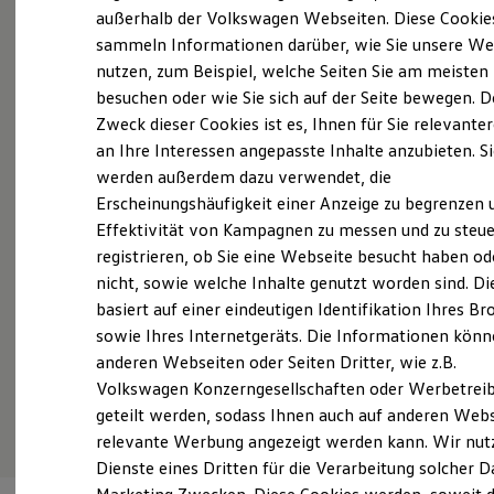
Elektrofahrzeugkonzepte
außerhalb der Volkswagen Webseiten. Diese Cookie
Probefahrt vereinbaren
ID. EVERY1
sammeln Informationen darüber, wie Sie unsere We
Reichweite
nutzen, zum Beispiel, welche Seiten Sie am meisten
Reichweite der ID. Modelle
Reichweite im Winter
besuchen oder wie Sie sich auf der Seite bewegen. D
Rekuperation
Zweck dieser Cookies ist es, Ihnen für Sie relevante
Laden
Fahrzeugangebot anfordern
an Ihre Interessen angepasste Inhalte anzubieten. S
Laden unterwegs
Laden Zuhause
werden außerdem dazu verwendet, die
Ladestationen finden
Erscheinungshäufigkeit einer Anzeige zu begrenzen 
Ladezeitensimulator
Effektivität von Kampagnen zu messen und zu steue
Batterie
Sicherheit
registrieren, ob Sie eine Webseite besucht haben od
Servicetermin buchen
Garantie und Lebensdauer
nicht, sowie welche Inhalte genutzt worden sind. Di
Nachhaltigkeit
basiert auf einer eindeutigen Identifikation Ihres B
Technologie
Kosten und Kauf
sowie Ihres Internetgeräts. Die Informationen kön
Verbrauchskosten
anderen Webseiten oder Seiten Dritter, wie z.B.
Kaufoptionen
Serviceanfrage stellen
Volkswagen Konzerngesellschaften oder Werbetrei
E-Auto-Förderung
Software und Konnektivität
geteilt werden, sodass Ihnen auch auf anderen Web
Die ID. Software 6
relevante Werbung angezeigt werden kann. Wir nut
ID. Software Versionen und Updates
Dienste eines Dritten für die Verarbeitung solcher D
Digitale Extras
Schnittstellen zu Ihrem ID.