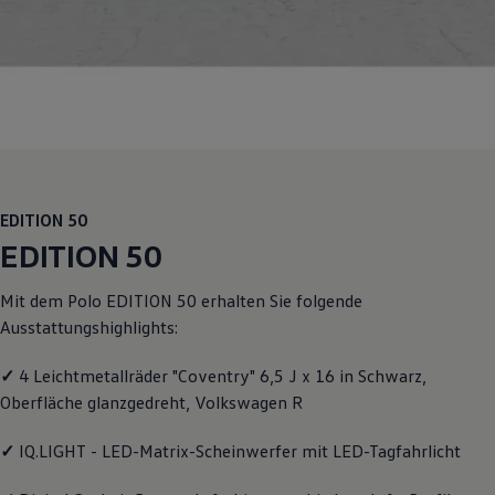
Motorenöl und Flüssigkeiten
Räder und Reifen
Pannen- und Unfallhilfe
Economy Service
Volkswagen Teile
Zubehör
Modellspezifisches Zubehör
Schutz und Pflege
Transport
Entertainment und Elektronik
Individualisieren
EDITION 50
Wallbox und Ladekabel
EDITION 50
Digitale Extras
Dienste für Ihr Modell finden
Volkswagen Apps, Login und Shop
Mit dem
Polo
EDITION 50 erhalten Sie folgende
Handy und Fahrzeug verbinden
Ausstattungshighlights:
Updates für Software, Karten und Radio
Über Ihr Auto
Vorgängermodelle
✓
4 Leichtmetallräder "Coventry" 6,5 J x 16 in Schwarz,
Kundeninformationen
Oberfläche glanzgedreht,
Volkswagen
R
Volkswagen Kundenbetreuung
Warn- und Kontrollleuchten
✓
IQ.LIGHT - LED-Matrix-Scheinwerfer mit LED-Tagfahrlicht
Assistenzsysteme
Digitale Betriebsanleitung
Live Beratung