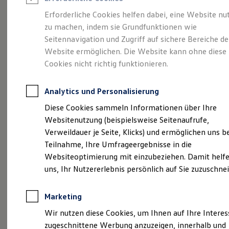
Reifenpakete
Leasing
Erforderliche Cookies helfen dabei, eine Website nu
Leasing-Angebote
zu machen, indem sie Grundfunktionen wie
Ihr Begleiter für Alltag
Gebrauchtwagen Leasing
Seitennavigation und Zugriff auf sichere Bereiche de
Junge Gebrauchtwagen-Leasing
Elektroauto Leasing
Website ermöglichen. Die Website kann ohne diese
und Freizeit.
Der T-
Kleinwagen-Leasing
Cookies nicht richtig funktionieren.
Leasing ohne Anzahlung
Cross.
Finanzierung
Autokredit mit Schlussrate
Analytics und Personalisierung
Versicherungen und Garantien
Kfz-Versicherung
Diese Cookies sammeln Informationen über Ihre
Restschuldversicherungen
Websitenutzung (beispielsweise Seitenaufrufe,
Garantien
Verweildauer je Seite, Klicks) und ermöglichen uns b
Wartungsverträge
Geschäftskunden
Teilnahme, Ihre Umfrageergebnisse in die
Professional Class bei Volkswagen
Websiteoptimierung mit einzubeziehen. Damit helfe
Großkunden
uns, Ihr Nutzererlebnis persönlich auf Sie zuzuschne
Behörden
Direktkunden
Sonderfahrzeuge
Marketing
Anpfiff zum Gewinn
Elektromobilität
(
Impressum & Rechtliches
)
Wir nutzen diese Cookies, um Ihnen auf Ihre Intere
Elektroautos
zugeschnittene Werbung anzuzeigen, innerhalb und
ID. Tutorials