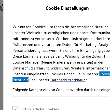
Modelle und Konfigurator
Cookie Einstellungen
Konfigurator
Modelle vergleichen
Konfiguration laden
Zum
Zum
Autosuche
Wir nutzen Cookies, um Ihnen die bestmögliche Nutzung
Hauptinhalt
Footer
Elektroautos
springen
springen
unserer Webseite zu ermöglichen und unsere Kommunika
ENERGY Sondermodelle
Nutzfahrzeuge
mit Ihnen zu verbessern. Wir berücksichtigen hierbei Ihr
SUV und CUV
Präferenzen und verarbeiten Daten für Marketing, Analyt
Familienautos
Personalisierung nur, wenn Sie uns Ihre Einwilligung gebe
Kombis
Kompaktwagen
Diese können Sie jederzeit mit Wirkung für die Zukunft i
Sportwagen
Cookie Manager (Meine Präferenzen verwalten) in der
Schnell verfügbare Fahrzeuge
Angebote und Produkte
Datenschutzerklärung widerrufen. Weitere Informatione
Aktuelle Angebote
unseren eingesetzten Cookies finden Sie in unserer
Cooki
E-Auto-Förderung
Richtlinie
und unserer
Datenschutzerklärung
.
Volkswagen Marktplatz
Die ENERGY Sondermodelle
Folgende Kategorien von Cookies werden durch uns einge
Junge Gebrauchtwagen und Gebrauchtwagen
Volkswagen Zertifizierte Gebrauchtwagen
Elektromobilität bei Gebrauchtwagen
Zubehör- und Serviceangebote
Saisonangebote
Erforderliche Cookies