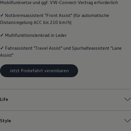
Mobilfunknetze und ggf. VW
-
Connect
-Vertrag erforderlich
Magazin
Lifestyle
✓
Notbremsassistent "Front Assist" (für automatische
Transport
Familie
Distanzregelung ACC bis 210 km/h)
Elektromobilität
Volkswagen R
✓
Multifunktionslenkrad in Leder
Pannen- und Unfallhilfe
Volkswagen Kundenbetreuung
✓
Fahrassistent "Travel Assist" und Spurhalteassistent "Lane
Assist"
Jetzt Probefahrt vereinbaren
Life
Style