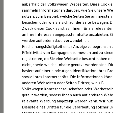
Elektrofahrzeugkonzepte
außerhalb der Volkswagen Webseiten. Diese Cookie
ID. EVERY1
sammeln Informationen darüber, wie Sie unsere We
Reichweite
nutzen, zum Beispiel, welche Seiten Sie am meisten
Reichweite der ID. Modelle
Reichweite im Winter
besuchen oder wie Sie sich auf der Seite bewegen. D
Probefahrt vereinbaren
Rekuperation
Zweck dieser Cookies ist es, Ihnen für Sie relevante
Laden
an Ihre Interessen angepasste Inhalte anzubieten. S
Laden unterwegs
Laden Zuhause
werden außerdem dazu verwendet, die
Ladestationen finden
Erscheinungshäufigkeit einer Anzeige zu begrenzen 
Ladezeitensimulator
Fahrzeugangebot anfordern
Effektivität von Kampagnen zu messen und zu steue
Batterie
Sicherheit
registrieren, ob Sie eine Webseite besucht haben od
Garantie und Lebensdauer
nicht, sowie welche Inhalte genutzt worden sind. Di
Nachhaltigkeit
basiert auf einer eindeutigen Identifikation Ihres B
Technologie
Kosten und Kauf
sowie Ihres Internetgeräts. Die Informationen kön
Servicetermin buchen
Verbrauchskosten
anderen Webseiten oder Seiten Dritter, wie z.B.
Kaufoptionen
Volkswagen Konzerngesellschaften oder Werbetrei
E-Auto-Förderung
Software und Konnektivität
geteilt werden, sodass Ihnen auch auf anderen Web
Die ID. Software 6
relevante Werbung angezeigt werden kann. Wir nut
ID. Software Versionen und Updates
Serviceanfrage stellen
Dienste eines Dritten für die Verarbeitung solcher D
Digitale Extras
Schnittstellen zu Ihrem ID.