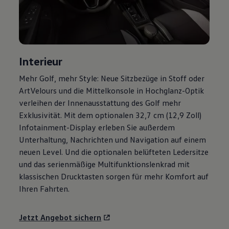
Motorenöl und Flüssigkeiten
Räder und Reifen
Pannen- und Unfallhilfe
Economy Service
Volkswagen Teile
Zubehör
Interieur
Modellspezifisches Zubehör
Schutz und Pflege
Mehr
Golf
, mehr Style: Neue Sitzbezüge in Stoff oder
Transport
ArtVelours und die Mittelkonsole in Hochglanz-Optik
Entertainment und Elektronik
Individualisieren
verleihen der Innenausstattung des
Golf
mehr
Wallbox und Ladekabel
Exklusivität. Mit dem optionalen 32,7 cm (12,9 Zoll)
Digitale Extras
Infotainment-Display erleben Sie außerdem
Dienste für Ihr Modell finden
Volkswagen Apps, Login und Shop
Unterhaltung, Nachrichten und Navigation auf einem
Handy und Fahrzeug verbinden
neuen Level. Und die optionalen belüfteten Ledersitze
Updates für Software, Karten und Radio
und das serienmäßige Multifunktionslenkrad mit
Über Ihr Auto
Vorgängermodelle
klassischen Drucktasten sorgen für mehr Komfort auf
Kundeninformationen
Ihren Fahrten.
Volkswagen Kundenbetreuung
Warn- und Kontrollleuchten
Assistenzsysteme
Jetzt Angebot sichern
Digitale Betriebsanleitung
Live Beratung