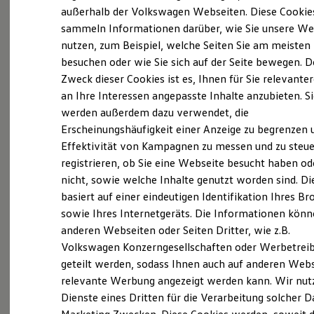
Elektrofahrzeugkonzepte
außerhalb der Volkswagen Webseiten. Diese Cookie
ID. EVERY1
sammeln Informationen darüber, wie Sie unsere We
Reichweite
nutzen, zum Beispiel, welche Seiten Sie am meisten
Reichweite der ID. Modelle
Reichweite im Winter
besuchen oder wie Sie sich auf der Seite bewegen. D
Rekuperation
Zweck dieser Cookies ist es, Ihnen für Sie relevante
Laden
an Ihre Interessen angepasste Inhalte anzubieten. S
Laden unterwegs
Laden Zuhause
werden außerdem dazu verwendet, die
Ladestationen finden
Erscheinungshäufigkeit einer Anzeige zu begrenzen 
Ladezeitensimulator
Effektivität von Kampagnen zu messen und zu steue
Batterie
Sicherheit
registrieren, ob Sie eine Webseite besucht haben od
Garantie und Lebensdauer
nicht, sowie welche Inhalte genutzt worden sind. Di
Nachhaltigkeit
basiert auf einer eindeutigen Identifikation Ihres B
Technologie
Exterieur
Kosten und Kauf
sowie Ihres Internetgeräts. Die Informationen kön
Verbrauchskosten
anderen Webseiten oder Seiten Dritter, wie z.B.
Harmonisch aufeinander abgestimmt: Mit
Kaufoptionen
Volkswagen Konzerngesellschaften oder Werbetrei
E-Auto-Förderung
beleuchtendem
Volkswagen
Logo und schnittigen
Software und Konnektivität
geteilt werden, sodass Ihnen auch auf anderen Web
Frontstoßfängern weiß der
Golf
optisch zu
Die ID. Software 6
relevante Werbung angezeigt werden kann. Wir nut
überzeugen. Auch die neuen Scheinwerfer und
ID. Software Versionen und Updates
Dienste eines Dritten für die Verarbeitung solcher D
Digitale Extras
Rückleuchten mit optionalen dynamischen
Schnittstellen zu Ihrem ID.