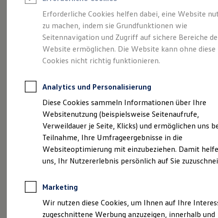
Reifenpakete
Leasing
Erforderliche Cookies helfen dabei, eine Website nu
Leasing-Angebote
zu machen, indem sie Grundfunktionen wie
Eine Klasse für sich.
Gebrauchtwagen Leasing
Seitennavigation und Zugriff auf sichere Bereiche de
Junge Gebrauchtwagen-Leasing
Elektroauto Leasing
Website ermöglichen. Die Website kann ohne diese
Der Golf.
Kleinwagen-Leasing
Cookies nicht richtig funktionieren.
Leasing ohne Anzahlung
Finanzierung
Autokredit mit Schlussrate
Analytics und Personalisierung
Versicherungen und Garantien
Kfz-Versicherung
Diese Cookies sammeln Informationen über Ihre
Restschuldversicherungen
Websitenutzung (beispielsweise Seitenaufrufe,
Garantien
Verweildauer je Seite, Klicks) und ermöglichen uns b
Wartungsverträge
Geschäftskunden
Teilnahme, Ihre Umfrageergebnisse in die
Professional Class bei Volkswagen
Websiteoptimierung mit einzubeziehen. Damit helfe
Großkunden
(
Impressum & Rechtliches
)
uns, Ihr Nutzererlebnis persönlich auf Sie zuzuschne
Behörden
Direktkunden
Sonderfahrzeuge
Marketing
Anpfiff zum Gewinn
Details des Golf
Elektromobilität
Wir nutzen diese Cookies, um Ihnen auf Ihre Intere
Elektroautos
zugeschnittene Werbung anzuzeigen, innerhalb und
ID. Tutorials