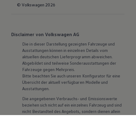
© Volkswagen 2026
Disclaimer von Volkswagen AG
Die in dieser Darstellung gezeigten Fahrzeuge und
Ausstattungen können in einzelnen Details vom
aktuellen deutschen Lieferprogramm abweichen.
Abgebildet sind teilweise Sonderausstattungen der
Fahrzeuge gegen Mehrpreis.
Bitte beachten Sie auch unseren Konfigurator für eine
Übersicht der aktuell verfügbaren Modelle und
Ausstattungen.
Die angegebenen Verbrauchs- und Emissionswerte
beziehen sich nicht auf ein einzelnes Fahrzeug und sind
nicht Bestandteil des Angebots, sondern dienen allein
Vergleichszwecken zwischen den verschiedenen
Fahrzeugtypen. Zusatzausstattungen und
Zubehör
(Anbauteile, Reifenformat usw.) können relevante