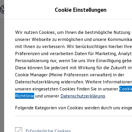
Modelle und Konfigurator
Cookie Einstellungen
Konfigurator
Modelle vergleichen
Konfiguration laden
Zum
Zum
Autosuche
Wir nutzen Cookies, um Ihnen die bestmögliche Nutzung
Hauptinhalt
Footer
Elektroautos
springen
springen
unserer Webseite zu ermöglichen und unsere Kommunika
ENERGY Sondermodelle
Nutzfahrzeuge
mit Ihnen zu verbessern. Wir berücksichtigen hierbei Ihr
SUV und CUV
Präferenzen und verarbeiten Daten für Marketing, Analyt
Familienautos
Personalisierung nur, wenn Sie uns Ihre Einwilligung gebe
Kombis
Kompaktwagen
Diese können Sie jederzeit mit Wirkung für die Zukunft i
Sportwagen
Cookie Manager (Meine Präferenzen verwalten) in der
Schnell verfügbare Fahrzeuge
Angebote und Produkte
Datenschutzerklärung widerrufen. Weitere Informatione
Aktuelle Angebote
unseren eingesetzten Cookies finden Sie in unserer
Cooki
E-Auto-Förderung
Richtlinie
und unserer
Datenschutzerklärung
.
Volkswagen Marktplatz
Die ENERGY Sondermodelle
Folgende Kategorien von Cookies werden durch uns einge
Junge Gebrauchtwagen und Gebrauchtwagen
Volkswagen Zertifizierte Gebrauchtwagen
Elektromobilität bei Gebrauchtwagen
Zubehör- und Serviceangebote
Saisonangebote
Erforderliche Cookies