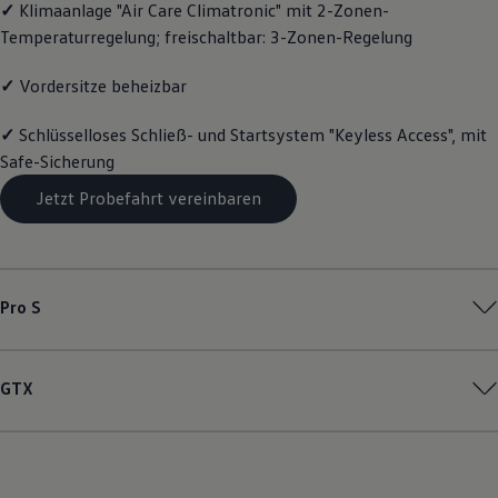
✓
Klimaanlage "Air Care Climatronic" mit 2-Zonen-
Magazin
Temperaturregelung; freischaltbar: 3-Zonen-Regelung
Lifestyle
Transport
Familie
✓
Vordersitze beheizbar
Elektromobilität
Volkswagen R
✓
Schlüsselloses Schließ- und Startsystem "Keyless Access", mit
Pannen- und Unfallhilfe
Volkswagen Kundenbetreuung
Safe-Sicherung
Jetzt Probefahrt vereinbaren
Pro S
GTX