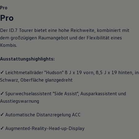
Motorenöl und Flüssigkeiten
Pro
Räder und Reifen
Pro
Pannen- und Unfallhilfe
Economy Service
Volkswagen Teile
Der
ID.7 Tourer
bietet eine hohe Reichweite, kombiniert mit
Zubehör
dem großzügigen Raumangebot und der Flexibilität eines
Modellspezifisches Zubehör
Schutz und Pflege
Kombis.
Transport
Entertainment und Elektronik
Ausstattungshighlights:
Individualisieren
Wallbox und Ladekabel
Digitale Extras
✓
Leichtmetallräder "Hudson" 8 J x 19 vorn, 8,5 J x 19 hinten, in
Dienste für Ihr Modell finden
Schwarz, Oberfläche glanzgedreht
Volkswagen Apps, Login und Shop
Handy und Fahrzeug verbinden
✓
Spurwechselassistent "Side Assist", Ausparkassistent und
Updates für Software, Karten und Radio
Über Ihr Auto
Ausstiegswarnung
Vorgängermodelle
Kundeninformationen
✓
Automatische Distanzregelung ACC
Volkswagen Kundenbetreuung
Warn- und Kontrollleuchten
Assistenzsysteme
✓
Augmented-Reality-Head-up-Display
Digitale Betriebsanleitung
Live Beratung