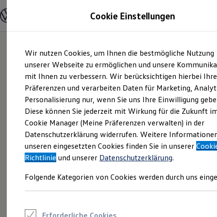
Modelle und Konfigurator
Cookie Einstellungen
Konfigurator
Modelle vergleichen
Konfiguration laden
Zum
Zum
Autosuche
Wir nutzen Cookies, um Ihnen die bestmögliche Nutzung
Hauptinhalt
Footer
Elektroautos
springen
springen
unserer Webseite zu ermöglichen und unsere Kommunika
ENERGY Sondermodelle
Nutzfahrzeuge
mit Ihnen zu verbessern. Wir berücksichtigen hierbei Ihr
SUV und CUV
Präferenzen und verarbeiten Daten für Marketing, Analyt
Familienautos
Personalisierung nur, wenn Sie uns Ihre Einwilligung gebe
Kombis
Kompaktwagen
Diese können Sie jederzeit mit Wirkung für die Zukunft i
Sportwagen
Cookie Manager (Meine Präferenzen verwalten) in der
Schnell verfügbare Fahrzeuge
Angebote und Produkte
Datenschutzerklärung widerrufen. Weitere Informatione
Aktuelle Angebote
unseren eingesetzten Cookies finden Sie in unserer
Cooki
E-Auto-Förderung
Richtlinie
und unserer
Datenschutzerklärung
.
Volkswagen Marktplatz
Die ENERGY Sondermodelle
Folgende Kategorien von Cookies werden durch uns einge
Junge Gebrauchtwagen und Gebrauchtwagen
Volkswagen Zertifizierte Gebrauchtwagen
Elektromobilität bei Gebrauchtwagen
Zubehör- und Serviceangebote
Saisonangebote
Erforderliche Cookies