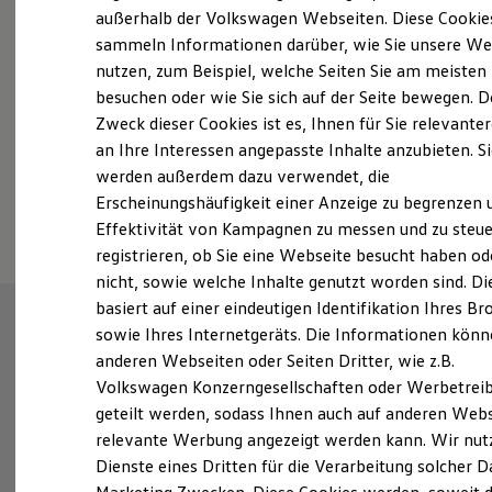
Elektrofahrzeugkonzepte
außerhalb der Volkswagen Webseiten. Diese Cookie
ID. EVERY1
sammeln Informationen darüber, wie Sie unsere We
Reichweite
nutzen, zum Beispiel, welche Seiten Sie am meisten
Fahrzeugangebot anfordern
Reichweite der ID. Modelle
Reichweite im Winter
besuchen oder wie Sie sich auf der Seite bewegen. D
Rekuperation
Zweck dieser Cookies ist es, Ihnen für Sie relevante
Laden
an Ihre Interessen angepasste Inhalte anzubieten. S
Laden unterwegs
Laden Zuhause
werden außerdem dazu verwendet, die
Ladestationen finden
Serviceanfrage stellen
Erscheinungshäufigkeit einer Anzeige zu begrenzen 
Ladezeitensimulator
Effektivität von Kampagnen zu messen und zu steue
Batterie
Sicherheit
registrieren, ob Sie eine Webseite besucht haben od
Garantie und Lebensdauer
nicht, sowie welche Inhalte genutzt worden sind. Di
Nachhaltigkeit
basiert auf einer eindeutigen Identifikation Ihres B
Technologie
Kosten und Kauf
sowie Ihres Internetgeräts. Die Informationen kön
Verbrauchskosten
anderen Webseiten oder Seiten Dritter, wie z.B.
Kaufoptionen
Volkswagen Konzerngesellschaften oder Werbetrei
E-Auto-Förderung
Software und Konnektivität
geteilt werden, sodass Ihnen auch auf anderen Web
Die ID. Software 6
relevante Werbung angezeigt werden kann. Wir nut
ID. Software Versionen und Updates
Dienste eines Dritten für die Verarbeitung solcher D
Digitale Extras
Schnittstellen zu Ihrem ID.