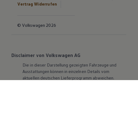
Vertrag Widerrufen
© Volkswagen 2026
Disclaimer von Volkswagen AG
Die in dieser Darstellung gezeigten Fahrzeuge und
Ausstattungen können in einzelnen Details vom
aktuellen deutschen Lieferprogramm abweichen.
Abgebildet sind teilweise Sonderausstattungen der
Fahrzeuge gegen Mehrpreis.
Bitte beachten Sie auch unseren Konfigurator für eine
Übersicht der aktuell verfügbaren Modelle und
Ausstattungen.
Die angegebenen Verbrauchs- und Emissionswerte
beziehen sich nicht auf ein einzelnes Fahrzeug und sind
nicht Bestandteil des Angebots, sondern dienen allein