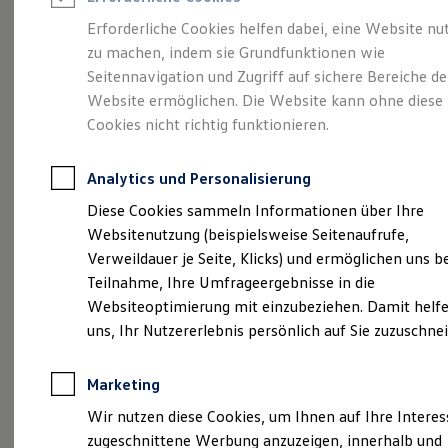
Reifenpakete
Leasing
Erforderliche Cookies helfen dabei, eine Website nu
Leasing-Angebote
zu machen, indem sie Grundfunktionen wie
Der ID.7 Tourer
Gebrauchtwagen Leasing
Seitennavigation und Zugriff auf sichere Bereiche de
Junge Gebrauchtwagen-Leasing
Elektroauto Leasing
Website ermöglichen. Die Website kann ohne diese
Kleinwagen-Leasing
Cookies nicht richtig funktionieren.
Leasing ohne Anzahlung
Finanzierung
Autokredit mit Schlussrate
Analytics und Personalisierung
Versicherungen und Garantien
Kfz-Versicherung
Diese Cookies sammeln Informationen über Ihre
Restschuldversicherungen
Websitenutzung (beispielsweise Seitenaufrufe,
Garantien
Verweildauer je Seite, Klicks) und ermöglichen uns b
Wartungsverträge
(
Impressum & Rechtliches
)
Geschäftskunden
Teilnahme, Ihre Umfrageergebnisse in die
Professional Class bei Volkswagen
Websiteoptimierung mit einzubeziehen. Damit helfe
Großkunden
uns, Ihr Nutzererlebnis persönlich auf Sie zuzuschne
Behörden
Direktkunden
Sonderfahrzeuge
Marketing
Anpfiff zum Gewinn
Probefahrt vereinbaren
Elektromobilität
Wir nutzen diese Cookies, um Ihnen auf Ihre Intere
Elektroautos
zugeschnittene Werbung anzuzeigen, innerhalb und
ID. Tutorials