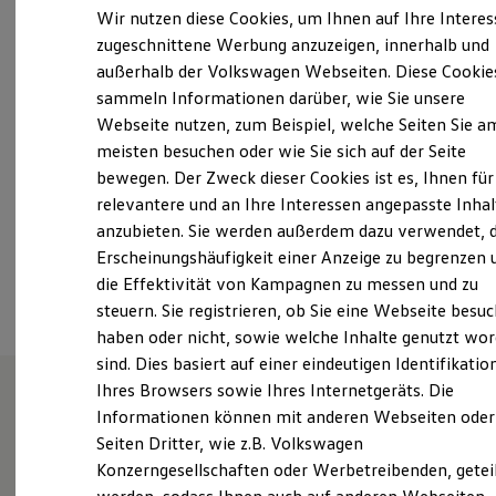
Donnerstag
08:00
-
18:00
Uhr
Elektrofahrzeugkonzepte
Wir nutzen diese Cookies, um Ihnen auf Ihre Intere
ID. EVERY1
Freitag
08:00
-
17:30
Uhr
zugeschnittene Werbung anzuzeigen, innerhalb und
Reichweite
Samstag
Geschlossen
außerhalb der Volkswagen Webseiten. Diese Cookie
Reichweite der ID. Modelle
Reichweite im Winter
Sonntag
Geschlossen
sammeln Informationen darüber, wie Sie unsere
Rekuperation
Webseite nutzen, zum Beispiel, welche Seiten Sie a
Laden
meisten besuchen oder wie Sie sich auf der Seite
Laden unterwegs
AH.Wandler@t-online.de
Laden Zuhause
bewegen. Der Zweck dieser Cookies ist es, Ihnen für
Ladestationen finden
+49 4262 30900
relevantere und an Ihre Interessen angepasste Inhal
Ladezeitensimulator
anzubieten. Sie werden außerdem dazu verwendet, d
Batterie
Sicherheit
Erscheinungshäufigkeit einer Anzeige zu begrenzen 
Ansprechpartner
Garantie und Lebensdauer
die Effektivität von Kampagnen zu messen und zu
Nachhaltigkeit
steuern. Sie registrieren, ob Sie eine Webseite besuc
Technologie
Kosten und Kauf
haben oder nicht, sowie welche Inhalte genutzt wo
Verbrauchskosten
sind. Dies basiert auf einer eindeutigen Identifikatio
Kaufoptionen
Ihres Browsers sowie Ihres Internetgeräts. Die
E-Auto-Förderung
Software und Konnektivität
Informationen können mit anderen Webseiten oder
Unsere Leistungen
im
Die ID. Software 6
Seiten Dritter, wie z.B. Volkswagen
ID. Software Versionen und Updates
Überblick
Konzerngesellschaften oder Werbetreibenden, getei
Digitale Extras
Schnittstellen zu Ihrem ID.