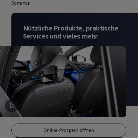
Sommer.
Magazin
Lifestyle
Transport
Familie
Nützliche Produkte, praktische
Elektromobilität
Volkswagen R
Services und vieles mehr
Pannen- und Unfallhilfe
Volkswagen Kundenbetreuung
Online-Prospekt öffnen