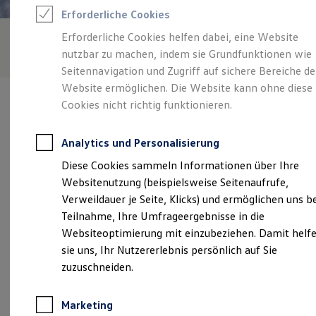
Reifenpakete
Erforderliche Cookies
Leasing
Leasing-Angebote
Erforderliche Cookies helfen dabei, eine Website
Gebrauchtwagen Leasing
nutzbar zu machen, indem sie Grundfunktionen wie
Junge Gebrauchtwagen-Leasing
Elektroauto Leasing
Seitennavigation und Zugriff auf sichere Bereiche de
Kleinwagen-Leasing
Website ermöglichen. Die Website kann ohne diese
Leasing ohne Anzahlung
Cookies nicht richtig funktionieren.
Finanzierung
Autokredit mit Schlussrate
Versicherungen und Garantien
Analytics und Personalisierung
Kfz-Versicherung
Verantwortlich für die Inhalte auf dieser Seite ist die Autohaus
Restschuldversicherungen
Diese Cookies sammeln Informationen über Ihre
Wandler GmbH & Co. KG
(
Impressum & Rechtliches
)
Garantien
Websitenutzung (beispielsweise Seitenaufrufe,
Wartungsverträge
Geschäftskunden
Verweildauer je Seite, Klicks) und ermöglichen uns b
Professional Class bei Volkswagen
Unsere 
Teilnahme, Ihre Umfrageergebnisse in die
Großkunden
Websiteoptimierung mit einzubeziehen. Damit helf
Behörden
Direktkunden
sie uns, Ihr Nutzererlebnis persönlich auf Sie
Sonderfahrzeuge
Paterbusch 2, 27374 Visselhövede
zuzuschneiden.
Anpfiff zum Gewinn
Elektromobilität
Montag
-
Mittwoch
08:00
-
17:30
Uhr
Elektroautos
Marketing
ID. Tutorials