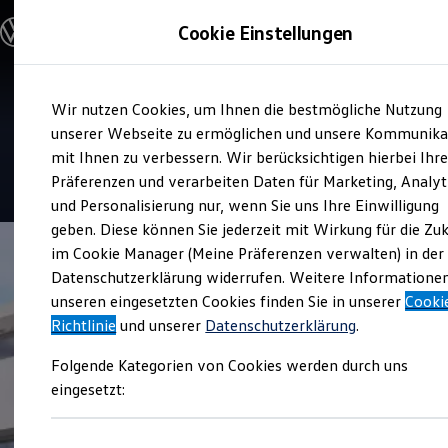
Modelle und Konfigurator
Cookie Einstellungen
Konfigurator
Modelle vergleichen
Konfiguration laden
Zum
Zum
Autosuche
Service
Wir nutzen Cookies, um Ihnen die bestmögliche Nutzung
Hauptinhalt
Footer
Elektroautos
Autohaus Wandler
springen
springen
unserer Webseite zu ermöglichen und unsere Kommunika
ENERGY Sondermodelle
Nutzfahrzeuge
mit Ihnen zu verbessern. Wir berücksichtigen hierbei Ihr
SUV und CUV
4.8
|
19 Bewertungen
Präferenzen und verarbeiten Daten für Marketing, Analyt
Familienautos
und Personalisierung nur, wenn Sie uns Ihre Einwilligung
Kombis
Kompaktwagen
geben. Diese können Sie jederzeit mit Wirkung für die Zu
Sportwagen
im Cookie Manager (Meine Präferenzen verwalten) in der
Schnell verfügbare Fahrzeuge
Angebote und Produkte
Datenschutzerklärung widerrufen. Weitere Informatione
Aktuelle Angebote
unseren eingesetzten Cookies finden Sie in unserer
Cooki
E-Auto-Förderung
Richtlinie
und unserer
Datenschutzerklärung
.
Volkswagen Marktplatz
Die ENERGY Sondermodelle
Folgende Kategorien von Cookies werden durch uns
Junge Gebrauchtwagen und Gebrauchtwagen
Volkswagen Zertifizierte Gebrauchtwagen
eingesetzt:
Elektromobilität bei Gebrauchtwagen
Zubehör- und Serviceangebote
Saisonangebote