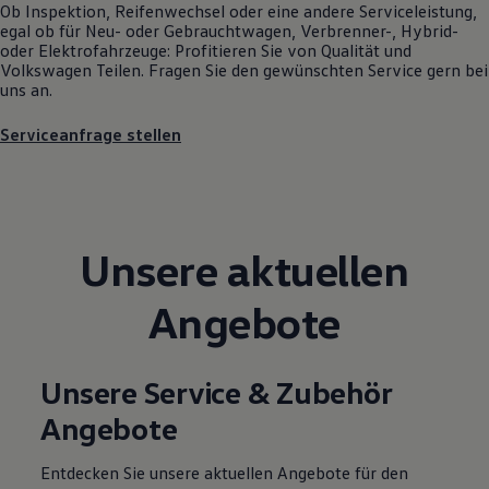
Ob Inspektion, Reifenwechsel oder eine andere Serviceleistung,
Motorenöl und Flüssigkeiten
egal ob für Neu- oder
Gebrauchtwagen
, Verbrenner-, Hybrid-
Räder und Reifen
oder Elektrofahrzeuge: Profitieren Sie von Qualität und
Pannen- und Unfallhilfe
Volkswagen
Teilen. Fragen Sie den gewünschten
Service
gern bei
Economy Service
uns an.
Volkswagen Teile
Zubehör
Serviceanfrage stellen
Modellspezifisches Zubehör
Schutz und Pflege
Transport
Entertainment und Elektronik
Individualisieren
Wallbox und Ladekabel
Digitale Extras
Unsere aktuellen
Dienste für Ihr Modell finden
Volkswagen Apps, Login und Shop
Angebote
Handy und Fahrzeug verbinden
Updates für Software, Karten und Radio
Über Ihr Auto
Vorgängermodelle
Unsere Service & Zubehör
Kundeninformationen
Volkswagen Kundenbetreuung
Angebote
Warn- und Kontrollleuchten
Assistenzsysteme
Digitale Betriebsanleitung
Entdecken Sie unsere aktuellen Angebote für den
Live Beratung