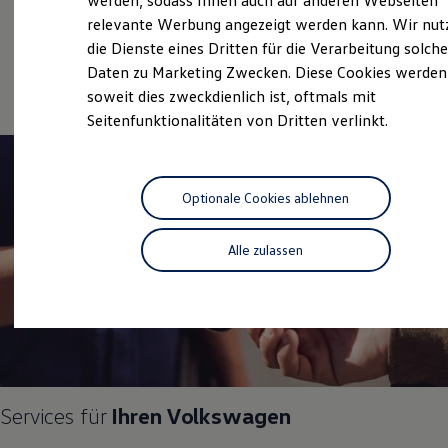
werden, sodass Ihnen auch auf anderen Webseiten
Hybridautos
relevante Werbung angezeigt werden kann. Wir nut
Gebrauchtwagen
Marke und Erlebnis
die Dienste eines Dritten für die Verarbeitung solche
Volkswagen R und R Experience
Service
R-Modelle
Daten zu Marketing Zwecken. Diese Cookies werden
R Experience
soweit dies zweckdienlich ist, oftmals mit
Driving Experience
Seitenfunktionalitäten von Dritten verlinkt.
Volkswagen entdecken
Werkbesichtigung
Factory visit
Lifestyle Shop
T-Roc Kollektion
Optionale Cookies ablehnen
Golf Kollektion
ID. Kollektion
Volkswagen Kollektion
Alle zulassen
R-Kollektion
GTI Kollektion
Fußball Drop
we drive football
#wedriveproud
Besitzer und Service
myVolkswagen
Software Updates
Service und Ersatzteile
Services für
Ihren
Volkswagen
Inspektion und HU/AU
Reparaturen und Checks