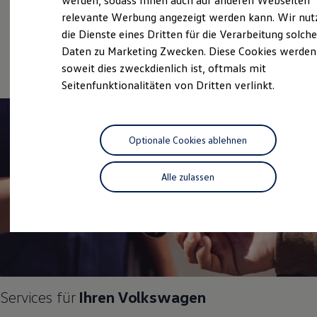
werden, sodass Ihnen auch auf anderen Webseiten
Service
Hybridautos
relevante Werbung angezeigt werden kann. Wir nut
Marke und Erlebnis
Volkswagen Economy
die Dienste eines Dritten für die Verarbeitung solche
Volkswagen R und R Experience
R-Modelle
Service
Daten zu Marketing Zwecken. Diese Cookies werden
R Experience
soweit dies zweckdienlich ist, oftmals mit
Driving Experience
Seitenfunktionalitäten von Dritten verlinkt.
Volkswagen entdecken
Werkbesichtigung
Factory visit
Lifestyle Shop
T-Roc Kollektion
Optionale Cookies ablehnen
Golf Kollektion
ID. Kollektion
Volkswagen Kollektion
Alle zulassen
R-Kollektion
GTI Kollektion
Fußball Drop
we drive football
#wedriveproud
Besitzer und Service
myVolkswagen
Software Updates
Service und Ersatzteile
Services für
Ihren
Volkswagen
Inspektion und HU/AU
Reparaturen und Checks