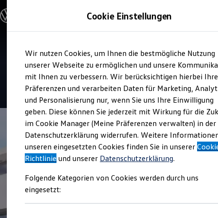
Modelle und Konfigurator
Cookie Einstellungen
Konfigurator
Modelle vergleichen
Konfiguration laden
Zum
Zum
Autosuche
Service
Wir nutzen Cookies, um Ihnen die bestmögliche Nutzung
Hauptinhalt
Footer
Elektroautos
Autohaus Weber
springen
springen
unserer Webseite zu ermöglichen und unsere Kommunika
ENERGY Sondermodelle
Nutzfahrzeuge
mit Ihnen zu verbessern. Wir berücksichtigen hierbei Ihr
SUV und CUV
4.8
|
54 Bewertungen
Präferenzen und verarbeiten Daten für Marketing, Analyt
Familienautos
und Personalisierung nur, wenn Sie uns Ihre Einwilligung
Kombis
Kompaktwagen
geben. Diese können Sie jederzeit mit Wirkung für die Zu
Sportwagen
im Cookie Manager (Meine Präferenzen verwalten) in der
Schnell verfügbare Fahrzeuge
Angebote und Produkte
Datenschutzerklärung widerrufen. Weitere Informatione
Aktuelle Angebote
unseren eingesetzten Cookies finden Sie in unserer
Cooki
E-Auto-Förderung
Richtlinie
und unserer
Datenschutzerklärung
.
Volkswagen Marktplatz
Die ENERGY Sondermodelle
Folgende Kategorien von Cookies werden durch uns
Junge Gebrauchtwagen und Gebrauchtwagen
Volkswagen Zertifizierte Gebrauchtwagen
eingesetzt:
Elektromobilität bei Gebrauchtwagen
Zubehör- und Serviceangebote
Saisonangebote