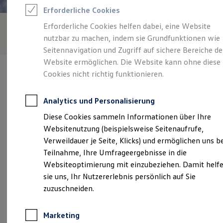
Reifenpakete
Erforderliche Cookies
Leasing
Leasing-Angebote
Erforderliche Cookies helfen dabei, eine Website
Gebrauchtwagen Leasing
nutzbar zu machen, indem sie Grundfunktionen wie
Junge Gebrauchtwagen-Leasing
Elektroauto Leasing
Seitennavigation und Zugriff auf sichere Bereiche de
Kleinwagen-Leasing
Website ermöglichen. Die Website kann ohne diese
Leasing ohne Anzahlung
Cookies nicht richtig funktionieren.
Finanzierung
Autokredit mit Schlussrate
Versicherungen und Garantien
Analytics und Personalisierung
Kfz-Versicherung
Verantwortlich für die Inhalte auf dieser Seite ist die Autohaus
Restschuldversicherungen
Diese Cookies sammeln Informationen über Ihre
Weber GmbH
(
Impressum & Rechtliches
)
Garantien
Websitenutzung (beispielsweise Seitenaufrufe,
Wartungsverträge
Geschäftskunden
Verweildauer je Seite, Klicks) und ermöglichen uns b
Professional Class bei Volkswagen
Unsere 
Teilnahme, Ihre Umfrageergebnisse in die
Großkunden
Websiteoptimierung mit einzubeziehen. Damit helf
Behörden
Direktkunden
sie uns, Ihr Nutzererlebnis persönlich auf Sie
Sonderfahrzeuge
Friedrich-Schmelzer-Str. 5, 39340 Haldensleben
zuzuschneiden.
Anpfiff zum Gewinn
Elektromobilität
Montag
-
Freitag
07:00
-
16:00
Uhr
Elektroautos
Marketing
ID. Tutorials