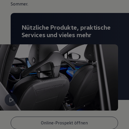
Sommer.
Magazin
Lifestyle
Transport
Familie
Elektromobilität
Nützliche Produkte, praktische
Volkswagen R
Services und vieles mehr
Pannen- und Unfallhilfe
Volkswagen Kundenbetreuung
Online-Prospekt öffnen