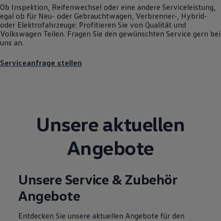
Ob Inspektion, Reifenwechsel oder eine andere Serviceleistung,
Motorenöl und Flüssigkeiten
egal ob für Neu- oder
Gebrauchtwagen
, Verbrenner-, Hybrid-
Räder und Reifen
oder Elektrofahrzeuge: Profitieren Sie von Qualität und
Pannen- und Unfallhilfe
Volkswagen
Teilen. Fragen Sie den gewünschten
Service
gern bei
Economy Service
uns an.
Volkswagen Teile
Zubehör
Modellspezifisches Zubehör
Serviceanfrage stellen
Schutz und Pflege
Transport
Entertainment und Elektronik
Individualisieren
Wallbox und Ladekabel
Digitale Extras
Unsere aktuellen
Dienste für Ihr Modell finden
Volkswagen Apps, Login und Shop
Angebote
Handy und Fahrzeug verbinden
Updates für Software, Karten und Radio
Über Ihr Auto
Vorgängermodelle
Unsere Service & Zubehör
Kundeninformationen
Volkswagen Kundenbetreuung
Angebote
Warn- und Kontrollleuchten
Assistenzsysteme
Digitale Betriebsanleitung
Entdecken Sie unsere aktuellen Angebote für den
Live Beratung