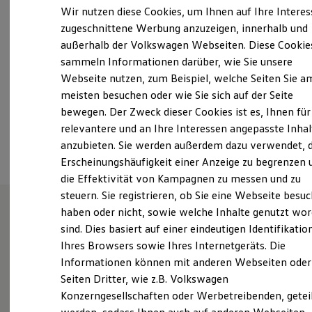
Samstag
Geschlossen
Elektrofahrzeugkonzepte
Wir nutzen diese Cookies, um Ihnen auf Ihre Intere
ID. EVERY1
Sonntag
Geschlossen
zugeschnittene Werbung anzuzeigen, innerhalb und
Reichweite
außerhalb der Volkswagen Webseiten. Diese Cookie
Reichweite der ID. Modelle
info@autos-weber.de
Reichweite im Winter
sammeln Informationen darüber, wie Sie unsere
Rekuperation
Webseite nutzen, zum Beispiel, welche Seiten Sie a
Laden
+49 3904 725910
meisten besuchen oder wie Sie sich auf der Seite
Laden unterwegs
Laden Zuhause
bewegen. Der Zweck dieser Cookies ist es, Ihnen für
Ladestationen finden
relevantere und an Ihre Interessen angepasste Inhal
Ansprechpartner
Ladezeitensimulator
anzubieten. Sie werden außerdem dazu verwendet, d
Batterie
Sicherheit
Erscheinungshäufigkeit einer Anzeige zu begrenzen 
Garantie und Lebensdauer
die Effektivität von Kampagnen zu messen und zu
Nachhaltigkeit
steuern. Sie registrieren, ob Sie eine Webseite besuc
Technologie
Kosten und Kauf
haben oder nicht, sowie welche Inhalte genutzt wo
Verbrauchskosten
sind. Dies basiert auf einer eindeutigen Identifikatio
Unsere Leistungen
im
Kaufoptionen
Ihres Browsers sowie Ihres Internetgeräts. Die
E-Auto-Förderung
Überblick
Software und Konnektivität
Informationen können mit anderen Webseiten oder
Die ID. Software 6
Seiten Dritter, wie z.B. Volkswagen
ID. Software Versionen und Updates
Gebrauchtwagen
Konzerngesellschaften oder Werbetreibenden, getei
Digitale Extras
Schnittstellen zu Ihrem ID.