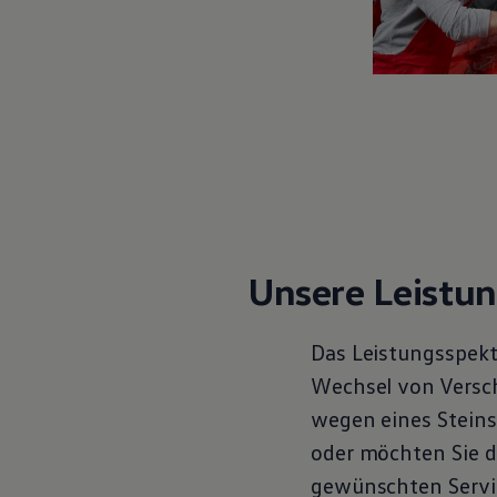
Motorenöl und Flüssigkeiten
Räder und Reifen
Pannen- und Unfallhilfe
Economy Service
Volkswagen Teile
Zubehör
Modellspezifisches Zubehör
Schutz und Pflege
Transport
Entertainment und Elektronik
Individualisieren
Wallbox und Ladekabel
Digitale Extras
Dienste für Ihr Modell finden
Unsere Leistu
Volkswagen Apps, Login und Shop
Handy und Fahrzeug verbinden
Updates für Software, Karten und Radio
Das Leistungsspekt
Über Ihr Auto
Vorgängermodelle
Wechsel von Verschl
Kundeninformationen
wegen eines Steins
Volkswagen Kundenbetreuung
Warn- und Kontrollleuchten
oder möchten Sie d
Assistenzsysteme
Digitale Betriebsanleitung
gewünschten
Servi
Live Beratung