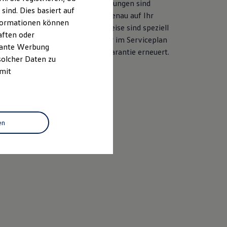
her Ersatzteilqualität. Die Leistungen sind
ind. Dies basiert auf
ile und langjährige Erfahrung genau auf Ihr
Informationen können
ahezu alle Services ab. Die Preise sind speziell
aften oder
sgelegt. Bei der Durchführung der im Serviceplan
evante Werbung
d auch die LongLife Mobilitätsgarantie erneuert.
solcher Daten zu
 mit
baren
en