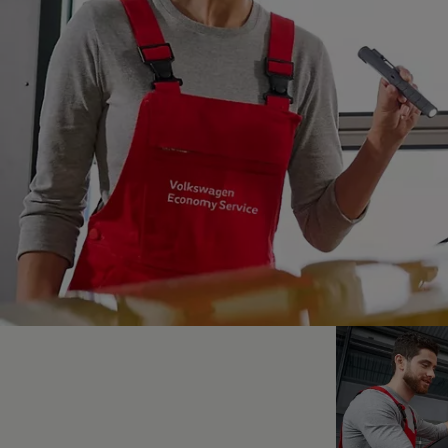
Hybridautos
Marke und Erlebnis
Volkswagen R und R Experience
R-Modelle
R Experience
Driving Experience
Volkswagen entdecken
Werkbesichtigung
Factory visit
Lifestyle Shop
T-Roc Kollektion
Golf Kollektion
ID. Kollektion
Volkswagen Kollektion
R-Kollektion
GTI Kollektion
Fußball Drop
we drive football
#wedriveproud
Besitzer und Service
myVolkswagen
Software Updates
Service und Ersatzteile
Inspektion und HU/AU
Reparaturen und Checks