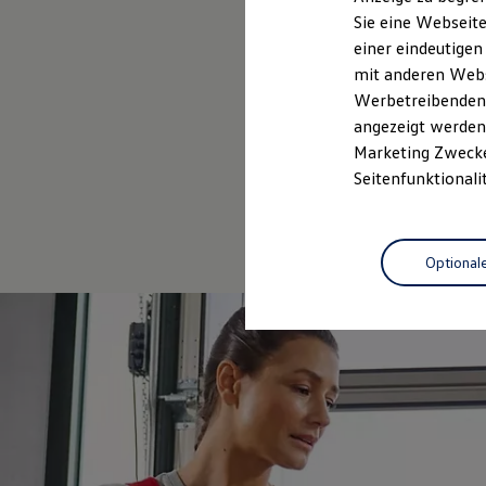
Elektrofahrzeugkonzepte
Sie eine Webseite
ID. EVERY1
einer eindeutigen
Reichweite
Reichweite der ID. Modelle
mit anderen Webse
Reichweite im Winter
Werbetreibenden,
Rekuperation
angezeigt werden 
Laden
Laden unterwegs
Marketing Zwecken
Laden Zuhause
Seitenfunktionali
Ladestationen finden
Ladezeitensimulator
Batterie
Sicherheit
Optional
Garantie und Lebensdauer
Nachhaltigkeit
Technologie
Kosten und Kauf
Verbrauchskosten
Kaufoptionen
E-Auto-Förderung
Software und Konnektivität
Die ID. Software 6
ID. Software Versionen und Updates
Digitale Extras
Schnittstellen zu Ihrem ID.