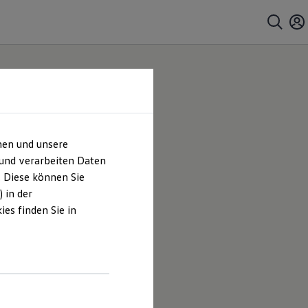
hen und unsere
 und verarbeiten Daten
. Diese können Sie
 in der
es finden Sie in