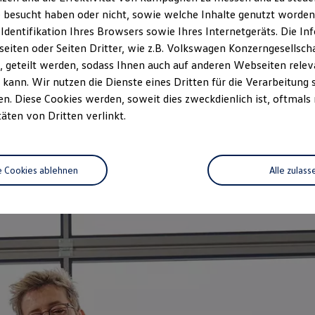
zeitwertgerechtem Service und ho
 besucht haben oder nicht, sowie welche Inhalte genutzt worden s
durch Fachwissen, Volkswagen Te
 Identifikation Ihres Browsers sowie Ihres Internetgeräts. Die 
Fahrzeug abgestimmt und decken n
iten oder Seiten Dritter, wie z.B. Volkswagen Konzerngesellsch
auf das Alter Ihres Fahrzeugs au
 geteilt werden, sodass Ihnen auch auf anderen Webseiten rel
vorgeschriebenen Leistungen wir
kann. Wir nutzen die Dienste eines Dritten für die Verarbeitung 
. Diese Cookies werden, soweit dies zweckdienlich ist, oftmals
Jetzt Servicetermin verein
täten von Dritten verlinkt.
e Cookies ablehnen
Alle zulass