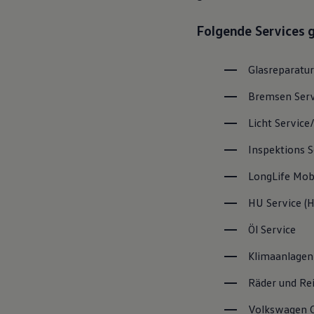
Magazin
Lifestyle
Folgende Services 
Transport
Familie
Elektromobilität
Glasreparatur
Volkswagen R
Pannen- und Unfallhilfe
Bremsen
Ser
Volkswagen Kundenbetreuung
Licht
Service
Inspektions
S
LongLife
Mobi
HU
Service
(
H
Öl
Service
Klimaanlagen
Räder und Re
Volkswagen
C