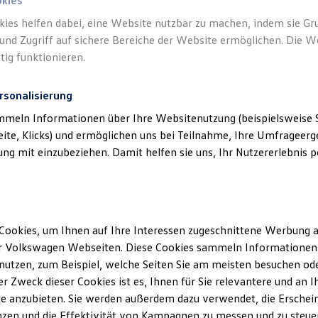
okies
kies helfen dabei, eine Website nutzbar zu machen, indem sie G
und Zugriff auf sichere Bereiche der Website ermöglichen. Die W
tig funktionieren.
rsonalisierung
mmeln Informationen über Ihre Websitenutzung (beispielsweise S
eite, Klicks) und ermöglichen uns bei Teilnahme, Ihre Umfrageerge
g mit einzubeziehen. Damit helfen sie uns, Ihr Nutzererlebnis pe
Cookies, um Ihnen auf Ihre Interessen zugeschnittene Werbung a
r Volkswagen Webseiten. Diese Cookies sammeln Informationen 
utzen, zum Beispiel, welche Seiten Sie am meisten besuchen oder
Service
und
Ältere Volkswagen haben einen a
r Zweck dieser Cookies ist es, Ihnen für Sie relevantere und an I
Economy Service ist speziell fü
e anzubieten. Sie werden außerdem dazu verwendet, die Erschein
älter als vier Jahre sind. Er bie
zen und die Effektivität von Kampagnen zu messen und zu steuern