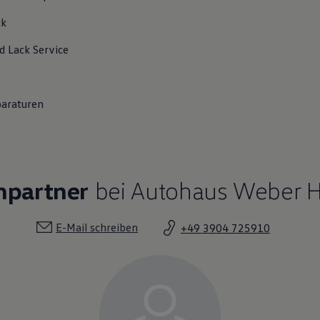
ck
d Lack
Service
paraturen
hpartner
bei Autohaus Weber H
E-Mail schreiben
+49 3904 725910