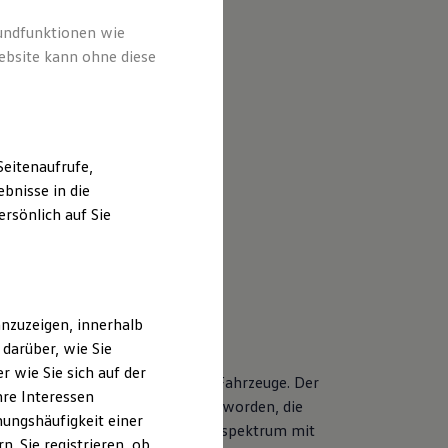
rundfunktionen wie
ebsite kann ohne diese
eitenaufrufe,
bnisse in die
rsönlich auf Sie
nzuzeigen, innerhalb
darüber, wie Sie
 wie Sie sich auf der
nderen Servicebedarf als neue Fahrzeuge. Der
hre Interessen
r Volkswagen Modelle entwickelt worden, die
ungshäufigkeit einer
tet Ihnen ein vielfältiges Leistungsspektrum mit
. Sie registrieren, ob