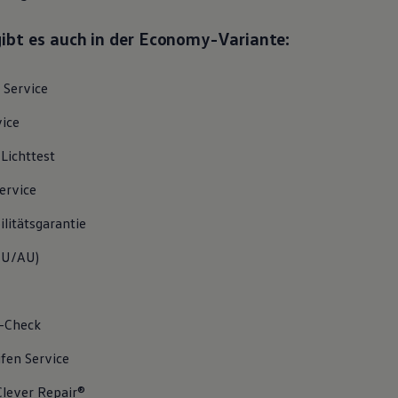
gibt es auch in der Economy-Variante:
Service
vice
/Lichttest
ervice
litätsgarantie
U/AU
)
-Check
ifen
Service
lever Repair®