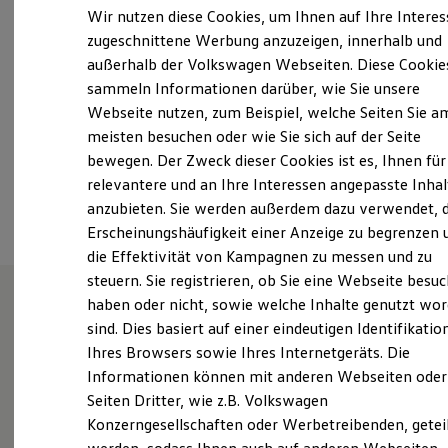
Samstag
Geschlossen
Elektrofahrzeugkonzepte
Wir nutzen diese Cookies, um Ihnen auf Ihre Intere
ID. EVERY1
Sonntag
Geschlossen
zugeschnittene Werbung anzuzeigen, innerhalb und
Reichweite
außerhalb der Volkswagen Webseiten. Diese Cookie
Reichweite der ID. Modelle
info-hbg-vw@autohaus-weeber.de
Reichweite im Winter
sammeln Informationen darüber, wie Sie unsere
Rekuperation
Webseite nutzen, zum Beispiel, welche Seiten Sie a
Laden
+49 7032 27900
meisten besuchen oder wie Sie sich auf der Seite
Laden unterwegs
Laden Zuhause
bewegen. Der Zweck dieser Cookies ist es, Ihnen für
Ladestationen finden
relevantere und an Ihre Interessen angepasste Inhal
Ansprechpartner
Ladezeitensimulator
anzubieten. Sie werden außerdem dazu verwendet, d
Batterie
Sicherheit
Erscheinungshäufigkeit einer Anzeige zu begrenzen 
Garantie und Lebensdauer
die Effektivität von Kampagnen zu messen und zu
Nachhaltigkeit
steuern. Sie registrieren, ob Sie eine Webseite besuc
Technologie
Kosten und Kauf
haben oder nicht, sowie welche Inhalte genutzt wo
Verbrauchskosten
sind. Dies basiert auf einer eindeutigen Identifikatio
Unsere Leistungen
im
Kaufoptionen
Ihres Browsers sowie Ihres Internetgeräts. Die
E-Auto-Förderung
Überblick
Software und Konnektivität
Informationen können mit anderen Webseiten oder
Die ID. Software 6
Seiten Dritter, wie z.B. Volkswagen
ID. Software Versionen und Updates
Service
Konzerngesellschaften oder Werbetreibenden, getei
Digitale Extras
Schnittstellen zu Ihrem ID.