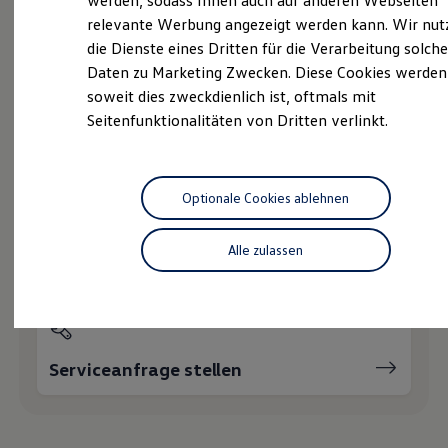
werden, sodass Ihnen auch auf anderen Webseiten
Online-Fahrzeugbewertung
Hybridautos
relevante Werbung angezeigt werden kann. Wir nut
Marke und Erlebnis
die Dienste eines Dritten für die Verarbeitung solche
Volkswagen R und R Experience
R-Modelle
Daten zu Marketing Zwecken. Diese Cookies werden
R Experience
Wie können wir
soweit dies zweckdienlich ist, oftmals mit
Driving Experience
Seitenfunktionalitäten von Dritten verlinkt.
Volkswagen entdecken
Ihnen weiterhelfen?
Werkbesichtigung
Factory visit
Lifestyle Shop
T-Roc Kollektion
Optionale Cookies ablehnen
Golf Kollektion
ID. Kollektion
Volkswagen Kollektion
Alle zulassen
Servicetermin buchen
R-Kollektion
GTI Kollektion
Fußball Drop
we drive football
#wedriveproud
Besitzer und Service
Serviceanfrage stellen
myVolkswagen
Software Updates
Service und Ersatzteile
Inspektion und HU/AU
Reparaturen und Checks