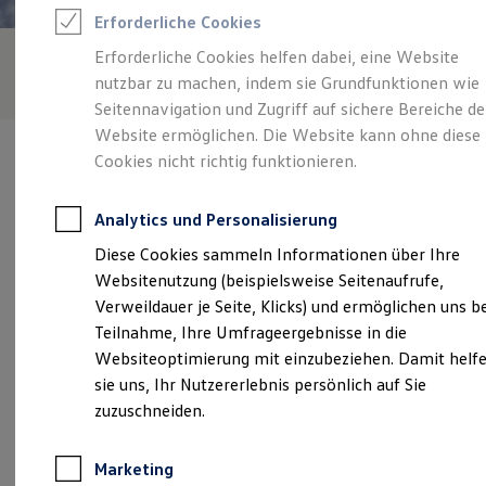
Reifenpakete
Erforderliche Cookies
Leasing
Leasing-Angebote
Erforderliche Cookies helfen dabei, eine Website
Gebrauchtwagen Leasing
nutzbar zu machen, indem sie Grundfunktionen wie
Junge Gebrauchtwagen-Leasing
Elektroauto Leasing
Seitennavigation und Zugriff auf sichere Bereiche de
Kleinwagen-Leasing
Website ermöglichen. Die Website kann ohne diese
Leasing ohne Anzahlung
Cookies nicht richtig funktionieren.
Finanzierung
Autokredit mit Schlussrate
Versicherungen und Garantien
Analytics und Personalisierung
Kfz-Versicherung
Verantwortlich für die Inhalte auf dieser Seite ist die Autohaus
Restschuldversicherungen
Diese Cookies sammeln Informationen über Ihre
Weeber GmbH
(
Impressum & Rechtliches
)
Garantien
Websitenutzung (beispielsweise Seitenaufrufe,
Wartungsverträge
Geschäftskunden
Verweildauer je Seite, Klicks) und ermöglichen uns b
Professional Class bei Volkswagen
Unsere 
Teilnahme, Ihre Umfrageergebnisse in die
Großkunden
Websiteoptimierung mit einzubeziehen. Damit helf
Behörden
Direktkunden
sie uns, Ihr Nutzererlebnis persönlich auf Sie
Sonderfahrzeuge
Raistinger Straße 43, 71083 Herrenberg
zuzuschneiden.
Anpfiff zum Gewinn
Elektromobilität
Montag
-
Freitag
08:00
-
17:00
Uhr
Elektroautos
Marketing
ID. Tutorials