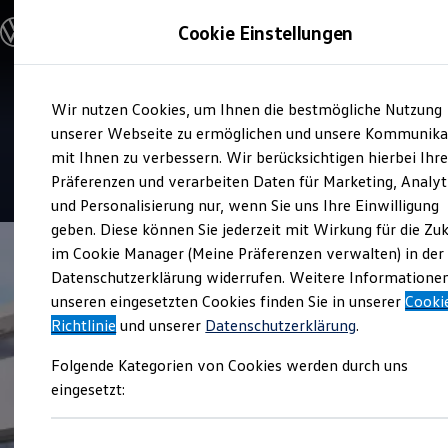
Modelle und Konfigurator
Cookie Einstellungen
Konfigurator
Modelle vergleichen
Konfiguration laden
Zum
Zum
Autosuche
Service
Wir nutzen Cookies, um Ihnen die bestmögliche Nutzung
Hauptinhalt
Footer
Elektroautos
Autohaus Weeber
springen
springen
unserer Webseite zu ermöglichen und unsere Kommunika
ENERGY Sondermodelle
Nutzfahrzeuge
mit Ihnen zu verbessern. Wir berücksichtigen hierbei Ihr
SUV und CUV
4.8
|
74 Bewertungen
Präferenzen und verarbeiten Daten für Marketing, Analyt
Familienautos
und Personalisierung nur, wenn Sie uns Ihre Einwilligung
Kombis
Kompaktwagen
geben. Diese können Sie jederzeit mit Wirkung für die Zu
Sportwagen
im Cookie Manager (Meine Präferenzen verwalten) in der
Schnell verfügbare Fahrzeuge
Angebote und Produkte
Datenschutzerklärung widerrufen. Weitere Informatione
Aktuelle Angebote
unseren eingesetzten Cookies finden Sie in unserer
Cooki
E-Auto-Förderung
Richtlinie
und unserer
Datenschutzerklärung
.
Volkswagen Marktplatz
Die ENERGY Sondermodelle
Folgende Kategorien von Cookies werden durch uns
Junge Gebrauchtwagen und Gebrauchtwagen
Volkswagen Zertifizierte Gebrauchtwagen
eingesetzt:
Elektromobilität bei Gebrauchtwagen
Zubehör- und Serviceangebote
Saisonangebote