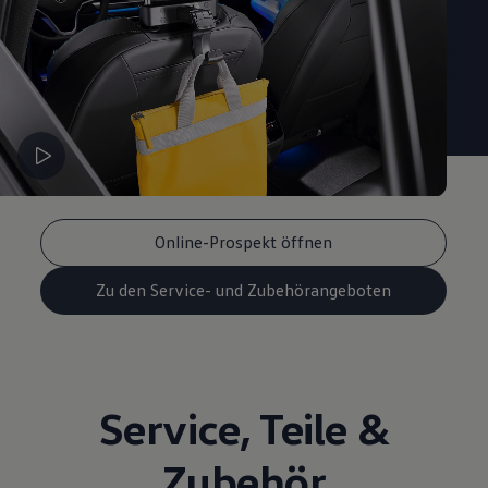
Magazin
Lifestyle
Transport
Familie
Elektromobilität
Volkswagen R
Pannen- und Unfallhilfe
Volkswagen Kundenbetreuung
Online-Prospekt öffnen
Zu den Service- und Zubehörangeboten
Service
,
Teile
&
Zubehör