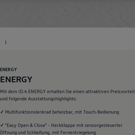
R-Kollektion
GTI Kollektion
Fußball Drop
we drive football
#wedriveproud
Besitzer und Service
myVolkswagen
1
Software Updates
Service und Ersatzteile
Inspektion und HU/AU
Reparaturen und Checks
Motorenöl und Flüssigkeiten
ENERGY
Räder und Reifen
Pannen- und Unfallhilfe
ENERGY
Economy Service
Volkswagen Teile
Mit dem
ID.4
ENERGY
erhalten Sie einen attraktiven Preisvorteil
Zubehör
Modellspezifisches Zubehör
und folgende Ausstattungshighlights:
Schutz und Pflege
Transport
✓
Multifunktionslenkrad beheizbar, mit Touch-Bedienung
Entertainment und Elektronik
Individualisieren
Wallbox und Ladekabel
✓
"Easy Open & Close" - Heckklappe mit sensorgesteuerter
Digitale Extras
Öffnung und Schließung, mit Fernentriegelung
Dienste für Ihr Modell finden