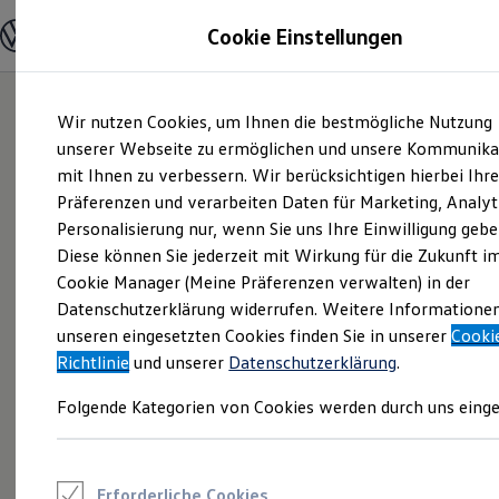
Modelle und Konfigurator
Cookie Einstellungen
Konfigurator
Modelle vergleichen
Konfiguration laden
Zum
Zum
Autosuche
Wir nutzen Cookies, um Ihnen die bestmögliche Nutzung
Hauptinhalt
Footer
Elektroautos
springen
springen
unserer Webseite zu ermöglichen und unsere Kommunika
ENERGY Sondermodelle
Nutzfahrzeuge
mit Ihnen zu verbessern. Wir berücksichtigen hierbei Ihr
SUV und CUV
Präferenzen und verarbeiten Daten für Marketing, Analyt
Familienautos
Personalisierung nur, wenn Sie uns Ihre Einwilligung gebe
Kombis
Kompaktwagen
Diese können Sie jederzeit mit Wirkung für die Zukunft i
Sportwagen
Cookie Manager (Meine Präferenzen verwalten) in der
Schnell verfügbare Fahrzeuge
Angebote und Produkte
Datenschutzerklärung widerrufen. Weitere Informatione
Aktuelle Angebote
unseren eingesetzten Cookies finden Sie in unserer
Cooki
E-Auto-Förderung
Richtlinie
und unserer
Datenschutzerklärung
.
Volkswagen Marktplatz
Die ENERGY Sondermodelle
Folgende Kategorien von Cookies werden durch uns einge
Junge Gebrauchtwagen und Gebrauchtwagen
Volkswagen Zertifizierte Gebrauchtwagen
Elektromobilität bei Gebrauchtwagen
Zubehör- und Serviceangebote
Saisonangebote
Erforderliche Cookies