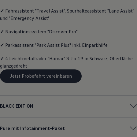
Volkswagen Apps, Login und Shop
✓
Fahrassistent "Travel Assist", Spurhalteassistent "Lane Assist"
Handy und Fahrzeug verbinden
Updates für Software, Karten und Radio
und "Emergency Assist"
Über Ihr Auto
Vorgängermodelle
✓
Navigationssystem "Discover Pro"
Kundeninformationen
Volkswagen Kundenbetreuung
Warn- und Kontrollleuchten
✓
Parkassistent "Park Assist Plus" inkl. Einparkhilfe
Assistenzsysteme
Digitale Betriebsanleitung
✓
4 Leichtmetallräder "Hamar" 8 J x 19 in Schwarz, Oberfläche
Live Beratung
glanzgedreht
Magazin
Lifestyle
Jetzt Probefahrt vereinbaren
Transport
Familie
Elektromobilität
Volkswagen R
Pannen- und Unfallhilfe
Volkswagen Kundenbetreuung
BLACK EDITION
Pure mit Infotainment-Paket