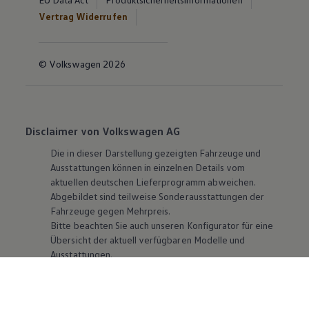
Vertrag Widerrufen
© Volkswagen 2026
Disclaimer von Volkswagen AG
Die in dieser Darstellung gezeigten Fahrzeuge und
Ausstattungen können in einzelnen Details vom
aktuellen deutschen Lieferprogramm abweichen.
Abgebildet sind teilweise Sonderausstattungen der
Fahrzeuge gegen Mehrpreis.
Bitte beachten Sie auch unseren Konfigurator für eine
Übersicht der aktuell verfügbaren Modelle und
Ausstattungen.
Die angegebenen Verbrauchs- und Emissionswerte
beziehen sich nicht auf ein einzelnes Fahrzeug und sind
nicht Bestandteil des Angebots, sondern dienen allein