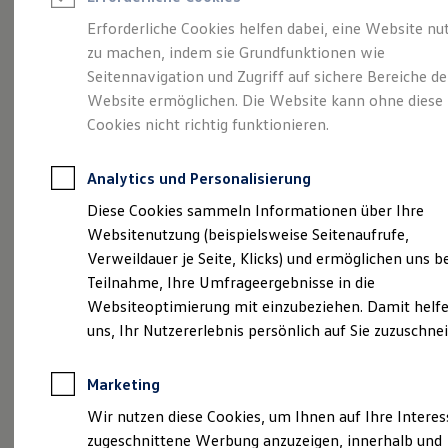
Reifenpakete
Leasing
Erforderliche Cookies helfen dabei, eine Website nu
Leasing-Angebote
zu machen, indem sie Grundfunktionen wie
Vollelektrisch.
Gebrauchtwagen Leasing
Seitennavigation und Zugriff auf sichere Bereiche de
Junge Gebrauchtwagen-Leasing
Elektroauto Leasing
Website ermöglichen. Die Website kann ohne diese
Vielseitig. Und sehr
Kleinwagen-Leasing
Cookies nicht richtig funktionieren.
Leasing ohne Anzahlung
viel Platz.
Der ID.4
Finanzierung
Autokredit mit Schlussrate
Analytics und Personalisierung
Versicherungen und Garantien
Kfz-Versicherung
Diese Cookies sammeln Informationen über Ihre
Restschuldversicherungen
Websitenutzung (beispielsweise Seitenaufrufe,
Garantien
Verweildauer je Seite, Klicks) und ermöglichen uns b
Wartungsverträge
Geschäftskunden
Teilnahme, Ihre Umfrageergebnisse in die
Professional Class bei Volkswagen
Websiteoptimierung mit einzubeziehen. Damit helfe
Großkunden
uns, Ihr Nutzererlebnis persönlich auf Sie zuzuschne
Behörden
Direktkunden
Sonderfahrzeuge
(
Impressum & Rechtliches
)
Marketing
Anpfiff zum Gewinn
Elektromobilität
Wir nutzen diese Cookies, um Ihnen auf Ihre Intere
Elektroautos
zugeschnittene Werbung anzuzeigen, innerhalb und
ID. Tutorials