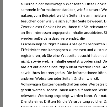
Der neue ID. Polo
außerhalb der Volkswagen Webseiten. Diese Cookie
Der neue ID.3 Neo
sammeln Informationen darüber, wie Sie unsere We
Der ID.4
Probefahrt vereinbaren
nutzen, zum Beispiel, welche Seiten Sie am meisten
Der ID.4 GTX
Der ID.5 GTX
besuchen oder wie Sie sich auf der Seite bewegen. D
Der ID.7
Zweck dieser Cookies ist es, Ihnen für Sie relevante
Der ID.7 GTX
an Ihre Interessen angepasste Inhalte anzubieten. S
Der ID.7 Tourer
Der ID.7 GTX Tourer
werden außerdem dazu verwendet, die
Fahrzeugangebot anfordern
Der ID. Buzz
Erscheinungshäufigkeit einer Anzeige zu begrenzen 
Der neue ID. Cross
Effektivität von Kampagnen zu messen und zu steue
Elektrofahrzeugkonzepte
ID. EVERY1
registrieren, ob Sie eine Webseite besucht haben od
Reichweite
nicht, sowie welche Inhalte genutzt worden sind. Di
Reichweite der ID. Modelle
Servicetermin buchen
basiert auf einer eindeutigen Identifikation Ihres B
Reichweite im Winter
Rekuperation
sowie Ihres Internetgeräts. Die Informationen kön
Laden
anderen Webseiten oder Seiten Dritter, wie z.B.
Laden unterwegs
Volkswagen Konzerngesellschaften oder Werbetrei
Laden Zuhause
Ladestationen finden
geteilt werden, sodass Ihnen auch auf anderen Web
Serviceanfrage stellen
Ladezeitensimulator
relevante Werbung angezeigt werden kann. Wir nut
Batterie
Dienste eines Dritten für die Verarbeitung solcher D
Sicherheit
Garantie und Lebensdauer