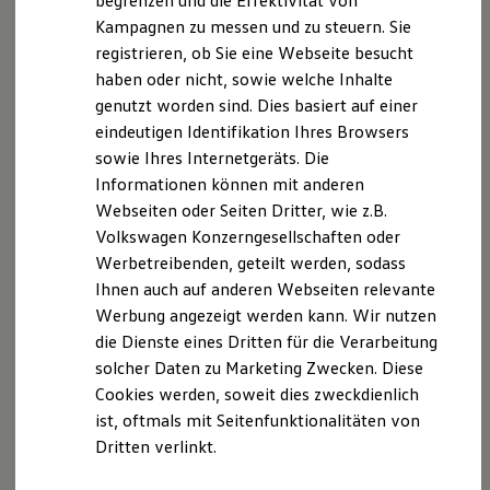
begrenzen und die Effektivität von
Hybridautos
verbunden sein. Damit diese Verarbeitungen für Sie
Kampagnen zu messen und zu steuern. Sie
Marke und Erlebnis
nachvollziehbar sind, möchten wir Ihnen mit den
registrieren, ob Sie eine Webseite besucht
Volkswagen R und R Experience
folgenden Informationen einen Überblick zu diesen
R-Modelle
haben oder nicht, sowie welche Inhalte
R Experience
Verarbeitungen verschaffen. Um eine faire
genutzt worden sind. Dies basiert auf einer
Driving Experience
Verarbeitung zu gewährleisten, möchten wir Sie
eindeutigen Identifikation Ihres Browsers
Volkswagen entdecken
außerdem über Ihre Rechte nach der Europäischen
Werkbesichtigung
sowie Ihres Internetgeräts. Die
Factory visit
Datenschutz-Grundverordnung (DSGVO) und dem
Informationen können mit anderen
Lifestyle Shop
Bundesdatenschutzgesetz (BDSG) informieren.
Webseiten oder Seiten Dritter, wie z.B.
T-Roc Kollektion
Name und Kontaktdaten des Verantwortlichen
Golf Kollektion
Volkswagen Konzerngesellschaften oder
ID. Kollektion
und Datenschutzbauftragten
Werbetreibenden, geteilt werden, sodass
Volkswagen Kollektion
Ihnen auch auf anderen Webseiten relevante
R-Kollektion
Verantwortlicher / Datenschutzbeauftragter
GTI Kollektion
Werbung angezeigt werden kann. Wir nutzen
Fußball Drop
die Dienste eines Dritten für die Verarbeitung
we drive football
Verantwortlicher für die Erhebung, Verarbeitung und
solcher Daten zu Marketing Zwecken. Diese
#wedriveproud
Nutzung Ihrer personenbezogenen Daten im Sinne
Besitzer und Service
Cookies werden, soweit dies zweckdienlich
von Art. 4 Nr. 7 DSGVO ist:
myVolkswagen
ist, oftmals mit Seitenfunktionalitäten von
Software Updates
Dritten verlinkt.
Service und Ersatzteile
Autohaus Weider + Sohn GmbH, Hohweg 7, 28219
Inspektion und HU/AU
Bremen.
Reparaturen und Checks