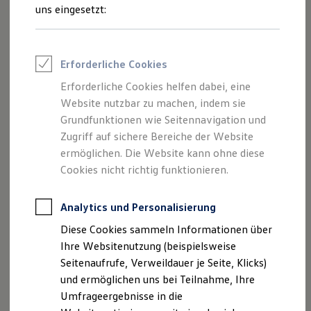
und Angeboten, die auf dieser Website
Reifenpakete
uns eingesetzt:
Leasing
speziell aufgeführt sind.
Leasing-Angebote
Gebrauchtwagen Leasing
Junge Gebrauchtwagen-Leasing
Erforderliche Cookies
Elektroauto Leasing
Kleinwagen-Leasing
Erforderliche Cookies helfen dabei, eine
Impressum
Leasing ohne Anzahlung
Website nutzbar zu machen, indem sie
Finanzierung
Autokredit mit Schlussrate
Grundfunktionen wie Seitennavigation und
Datenschutzerklärung
Versicherungen und Garantien
Zugriff auf sichere Bereiche der Website
Kfz-Versicherung
ermöglichen. Die Website kann ohne diese
Restschuldversicherungen
Garantien
Cookies nicht richtig funktionieren.
Impressum
Wartungsverträge
Geschäftskunden
Professional Class bei Volkswagen
Analytics und Personalisierung
Autohaus Weider und Sohn GmbH
Großkunden
Diese Cookies sammeln Informationen über
Behörden
Hohweg 7
Direktkunden
Ihre Websitenutzung (beispielsweise
Sonderfahrzeuge
Seitenaufrufe, Verweildauer je Seite, Klicks)
Anpfiff zum Gewinn
28219 Bremen
und ermöglichen uns bei Teilnahme, Ihre
Elektromobilität
Elektroautos
Umfrageergebnisse in die
Telefon: (0421) 3 88 99 0
ID. Tutorials