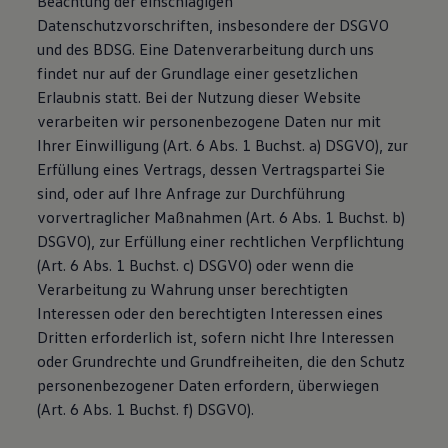
Beachtung der einschlägigen
Magazin
Datenschutzvorschriften, insbesondere der DSGVO
Lifestyle
und des BDSG. Eine Datenverarbeitung durch uns
Transport
Familie
findet nur auf der Grundlage einer gesetzlichen
Elektromobilität
Erlaubnis statt. Bei der Nutzung dieser Website
Volkswagen R
verarbeiten wir personenbezogene Daten nur mit
Pannen- und Unfallhilfe
Volkswagen Kundenbetreuung
Ihrer Einwilligung (Art. 6 Abs. 1 Buchst. a) DSGVO), zur
Erfüllung eines Vertrags, dessen Vertragspartei Sie
sind, oder auf Ihre Anfrage zur Durchführung
vorvertraglicher Maßnahmen (Art. 6 Abs. 1 Buchst. b)
DSGVO), zur Erfüllung einer rechtlichen Verpflichtung
(Art. 6 Abs. 1 Buchst. c) DSGVO) oder wenn die
Verarbeitung zu Wahrung unser berechtigten
Interessen oder den berechtigten Interessen eines
Dritten erforderlich ist, sofern nicht Ihre Interessen
oder Grundrechte und Grundfreiheiten, die den Schutz
personenbezogener Daten erfordern, überwiegen
(Art. 6 Abs. 1 Buchst. f) DSGVO).