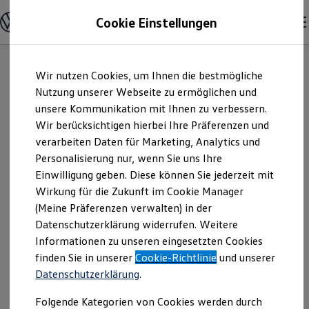
Modelle und Konfigurator
Cookie Einstellungen
Konfigurator
Modelle vergleichen
Konfiguration laden
Zum
Zum
Autosuche
Wir nutzen Cookies, um Ihnen die bestmögliche
Hauptinhalt
Footer
Elektroautos
springen
springen
Nutzung unserer Webseite zu ermöglichen und
ENERGY Sondermodelle
Nutzfahrzeuge
unsere Kommunikation mit Ihnen zu verbessern.
Autohaus Weider u.
SUV und CUV
Wir berücksichtigen hierbei Ihre Präferenzen und
Familienautos
verarbeiten Daten für Marketing, Analytics und
Kombis
Sohn GmbH |
Kompaktwagen
Personalisierung nur, wenn Sie uns Ihre
Sportwagen
Einwilligung geben. Diese können Sie jederzeit mit
Impressum &
Schnell verfügbare Fahrzeuge
Angebote und Produkte
Wirkung für die Zukunft im Cookie Manager
Aktuelle Angebote
(Meine Präferenzen verwalten) in der
Rechtliches
E-Auto-Förderung
Datenschutzerklärung widerrufen. Weitere
Volkswagen Marktplatz
Informationen zu unseren eingesetzten Cookies
Die ENERGY Sondermodelle
Junge Gebrauchtwagen und Gebrauchtwagen
Hier finden Sie Informationen über uns
finden Sie in unserer
Cookie-Richtlinie
und unserer
Volkswagen Zertifizierte Gebrauchtwagen
Datenschutzerklärung
.
(Autohaus Weider u. Sohn GmbH) als
Elektromobilität bei Gebrauchtwagen
Zubehör- und Serviceangebote
verantwortlichen Anbieter von Inhalten
Folgende Kategorien von Cookies werden durch
Saisonangebote