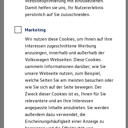
Websiteoptimierung mit einzubeziehen.
Elektrofahrzeugkonzepte
Damit helfen sie uns, Ihr Nutzererlebnis
ID. EVERY1
Fax: (0421) 3 88 99 28
Reichweite
persönlich auf Sie zuzuschneiden.
Reichweite der ID. Modelle
info@auto-weider.de
Reichweite im Winter
Rekuperation
Marketing
Laden
Geschäftsführer: Christian Schwohn
Wir nutzen diese Cookies, um Ihnen auf Ihre
Laden unterwegs
Laden Zuhause
Interessen zugeschnittene Werbung
Umsatzsteueridentifikationsnummer: DE114399439
Ladestationen finden
anzuzeigen, innerhalb und außerhalb der
Ladezeitensimulator
Volkswagen Webseiten. Diese Cookies
Batterie
HRB6929 Handelsregister Bremen
Sicherheit
sammeln Informationen darüber, wie Sie
Garantie und Lebensdauer
unsere Webseite nutzen, zum Beispiel,
Nachhaltigkeit
welche Seiten Sie am meisten besuchen oder
Technologie
Datenschutzerklärung
Kosten und Kauf
wie Sie sich auf der Seite bewegen. Der
Verbrauchskosten
Zweck dieser Cookies ist es, Ihnen für Sie
Kaufoptionen
Datenschutzerklärung
relevantere und an Ihre Interessen
E-Auto-Förderung
Software und Konnektivität
Einleitung
angepasste Inhalte anzubieten. Sie werden
Die ID. Software 6
außerdem dazu verwendet, die
ID. Software Versionen und Updates
Die Nutzung dieser Website kann mit der
Erscheinungshäufigkeit einer Anzeige zu
Digitale Extras
Verarbeitung von personenbezogenen Daten
Schnittstellen zu Ihrem ID.