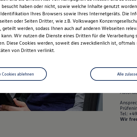
Zum Ste
 besucht haben oder nicht, sowie welche Inhalte genutzt worden s
 Identifikation Ihres Browsers sowie Ihres Internetgeräts. Die 
Service
iten oder Seiten Dritter, wie z.B. Volkswagen Konzerngesellsch
 geteilt werden, sodass Ihnen auch auf anderen Webseiten rel
KfZ-Mec
kann. Wir nutzen die Dienste eines Dritten für die Verarbeitung 
. Diese Cookies werden, soweit dies zweckdienlich ist, oftmals
Service
täten von Dritten verlinkt.
Dispone
Kaufmän
e Cookies ablehnen
Alle zulass
Zum Ste
Ihr
Vol
Autohau
Ansprec
Prüfeni
Tel.: +
Wir fre