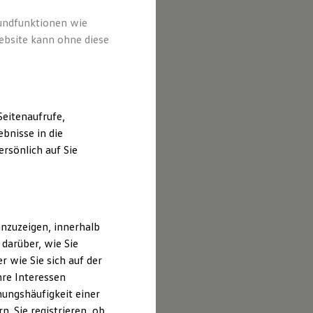
rundfunktionen wie
ebsite kann ohne diese
eitenaufrufe,
bnisse in die
rsönlich auf Sie
nzuzeigen, innerhalb
darüber, wie Sie
 wie Sie sich auf der
re
offene Stellen
hre Interessen
ungshäufigkeit einer
. Sie registrieren, ob
äufer Neuwagen (m/w/d):