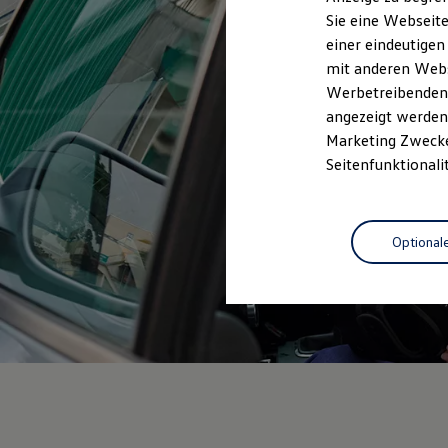
Elektrofahrzeugkonzepte
Sie eine Webseite
ID. EVERY1
einer eindeutigen
Reichweite
Reichweite der ID. Modelle
mit anderen Webse
Reichweite im Winter
Werbetreibenden,
Rekuperation
angezeigt werden 
Laden
Laden unterwegs
Marketing Zwecken
Laden Zuhause
Seitenfunktionali
Ladestationen finden
Ladezeitensimulator
Batterie
Sicherheit
Optional
Garantie und Lebensdauer
Nachhaltigkeit
Technologie
Kosten und Kauf
Verbrauchskosten
Kaufoptionen
E-Auto-Förderung
Software und Konnektivität
Die ID. Software 6
ID. Software Versionen und Updates
Digitale Extras
Schnittstellen zu Ihrem ID.