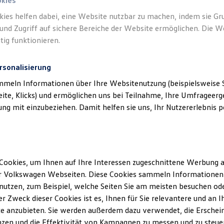
okies
kies helfen dabei, eine Website nutzbar zu machen, indem sie G
und Zugriff auf sichere Bereiche der Website ermöglichen. Die W
tig funktionieren.
rsonalisierung
mmeln Informationen über Ihre Websitenutzung (beispielsweise S
eite, Klicks) und ermöglichen uns bei Teilnahme, Ihre Umfrageerge
g mit einzubeziehen. Damit helfen sie uns, Ihr Nutzererlebnis pe
Cookies, um Ihnen auf Ihre Interessen zugeschnittene Werbung a
r Volkswagen Webseiten. Diese Cookies sammeln Informationen 
utzen, zum Beispiel, welche Seiten Sie am meisten besuchen oder
Unse
r Zweck dieser Cookies ist es, Ihnen für Sie relevantere und an I
e anzubieten. Sie werden außerdem dazu verwendet, die Erschein
zen und die Effektivität von Kampagnen zu messen und zu steuern
VW Verk