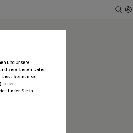
hen und unsere
 und verarbeiten Daten
. Diese können Sie
 in der
es finden Sie in