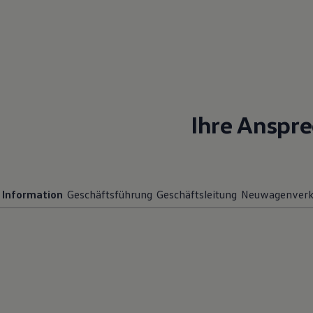
Hybridautos
Marke und Erlebnis
Volkswagen R und R Experience
R-Modelle
R Experience
Driving Experience
Volkswagen entdecken
Werkbesichtigung
Factory visit
Ihre Anspr
Lifestyle Shop
T-Roc Kollektion
Golf Kollektion
ID. Kollektion
Volkswagen Kollektion
R-Kollektion
Information
Geschäftsführung
Geschäftsleitung
Neuwagenverk
GTI Kollektion
Fußball Drop
we drive football
#wedriveproud
Besitzer und Service
myVolkswagen
Software Updates
Service und Ersatzteile
Inspektion und HU/AU
Reparaturen und Checks