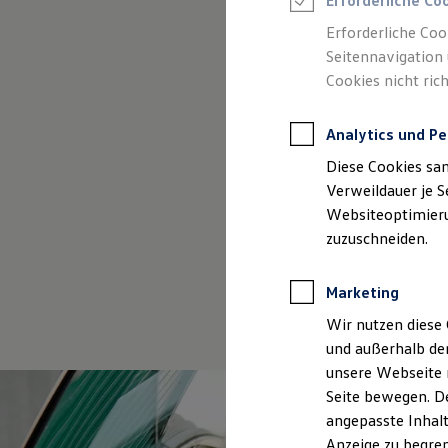
Erforderliche Co
Reifenpakete
Leasing
Erforderliche Coo
Leasing-Angebote
Seitennavigation 
Gebrauchtwagen Leasing
Cookies nicht rich
Junge Gebrauchtwagen-Leasing
Elektroauto Leasing
(
Impressum & Rechtliches
)
Kleinwagen-Leasing
Analytics und Pe
Leasing ohne Anzahlung
Finanzierung
Diese Cookies sa
Autokredit mit Schlussrate
Versicherungen und Garantien
Verweildauer je S
Kfz-Versicherung
Websiteoptimierun
Restschuldversicherungen
zuzuschneiden.
Garantien
Wartungsverträge
Geschäftskunden
Marketing
Professional Class bei Volkswagen
Großkunden
Wir nutzen diese 
Behörden
und außerhalb de
Direktkunden
Sonderfahrzeuge
unsere Webseite n
Anpfiff zum Gewinn
Seite bewegen. De
Elektromobilität
angepasste Inhalt
Elektroautos
ID. Tutorials
Anzeige zu begren