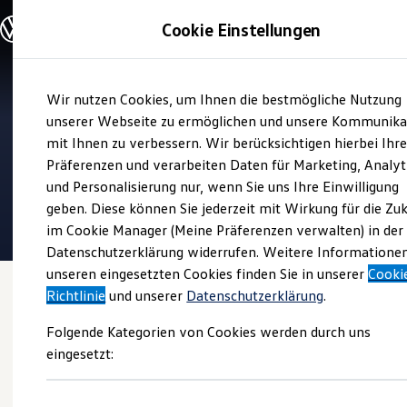
Modelle und Konfigurator
Cookie Einstellungen
Konfigurator
Modelle vergleichen
Konfiguration laden
Zum
Zum
Autosuche
Wir nutzen Cookies, um Ihnen die bestmögliche Nutzung
Hauptinhalt
Footer
Elektroautos
Verkauf und Service
springen
springen
unserer Webseite zu ermöglichen und unsere Kommunika
ENERGY Sondermodelle
Autohaus Westkamp
Nutzfahrzeuge
mit Ihnen zu verbessern. Wir berücksichtigen hierbei Ihr
SUV und CUV
Präferenzen und verarbeiten Daten für Marketing, Analyt
Familienautos
4.8
|
1087 Bewertungen
und Personalisierung nur, wenn Sie uns Ihre Einwilligung
Kombis
Kompaktwagen
geben. Diese können Sie jederzeit mit Wirkung für die Zu
Sportwagen
im Cookie Manager (Meine Präferenzen verwalten) in der
Schnell verfügbare Fahrzeuge
Angebote und Produkte
Datenschutzerklärung widerrufen. Weitere Informatione
Aktuelle Angebote
unseren eingesetzten Cookies finden Sie in unserer
Cooki
E-Auto-Förderung
Richtlinie
und unserer
Datenschutzerklärung
.
Volkswagen Marktplatz
Die ENERGY Sondermodelle
Folgende Kategorien von Cookies werden durch uns
Junge Gebrauchtwagen und Gebrauchtwagen
Volkswagen Zertifizierte Gebrauchtwagen
eingesetzt:
Elektromobilität bei Gebrauchtwagen
Zubehör- und Serviceangebote
Saisonangebote