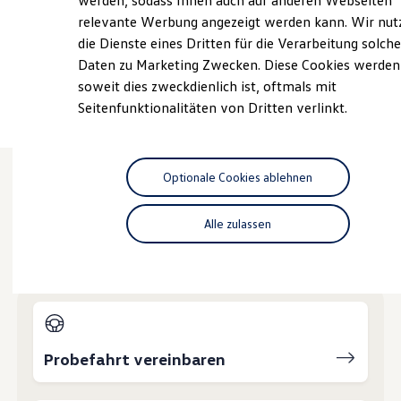
werden, sodass Ihnen auch auf anderen Webseiten
Nachhaltigkeit
relevante Werbung angezeigt werden kann. Wir nut
+49 2234 957810
Technologie
die Dienste eines Dritten für die Verarbeitung solche
Kosten und Kauf
Verbrauchskosten
Daten zu Marketing Zwecken. Diese Cookies werden
Kaufoptionen
Ansprechpartner
soweit dies zweckdienlich ist, oftmals mit
E-Auto-Förderung
Seitenfunktionalitäten von Dritten verlinkt.
Software und Konnektivität
Die ID. Software 6
ID. Software Versionen und Updates
Digitale Extras
Schnittstellen zu Ihrem ID.
Optionale Cookies ablehnen
Hybridautos
Marke und Erlebnis
Wie können wir
Volkswagen R und R Experience
Alle zulassen
R-Modelle
Ihnen weiterhelfen?
R Experience
Driving Experience
Volkswagen entdecken
Werkbesichtigung
Factory visit
Lifestyle Shop
T-Roc Kollektion
Probefahrt vereinbaren
Golf Kollektion
ID. Kollektion
Volkswagen Kollektion