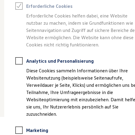
Reifenpakete
Erforderliche Cookies
Leasing
Angebot gültig bis 30.09.2026
Le
Leasing-Angebote
Erforderliche Cookies helfen dabei, eine Website
Gebrauchtwagen Leasing
Westkamp-Deal:
Der T-Roc R-Line
si
nutzbar zu machen, indem sie Grundfunktionen wie
Junge Gebrauchtwagen-Leasing
Ab 199,00 €
mtl. leasen für Privatkunden | 990,00 €
Elektroauto Leasing
Seitennavigation und Zugriff auf sichere Bereiche de
Ab
Kleinwagen-Leasing
Sonderzahlung | 24 Monate Laufzeit | Jährliche
Website ermöglichen. Die Website kann ohne diese
So
Leasing ohne Anzahlung
Fahrleistung: 10.000 km
Cookies nicht richtig funktionieren.
Fa
Finanzierung
Autokredit mit Schlussrate
Versicherungen und Garantien
Details ansehen
Analytics und Personalisierung
Kfz-Versicherung
Restschuldversicherungen
Diese Cookies sammeln Informationen über Ihre
Garantien
Websitenutzung (beispielsweise Seitenaufrufe,
Wartungsverträge
Geschäftskunden
Verweildauer je Seite, Klicks) und ermöglichen uns b
Professional Class bei Volkswagen
Teilnahme, Ihre Umfrageergebnisse in die
Großkunden
Websiteoptimierung mit einzubeziehen. Damit helf
Behörden
Direktkunden
sie uns, Ihr Nutzererlebnis persönlich auf Sie
Sonderfahrzeuge
zuzuschneiden.
Anpfiff zum Gewinn
Elektromobilität
Elektroautos
Marketing
ID. Tutorials