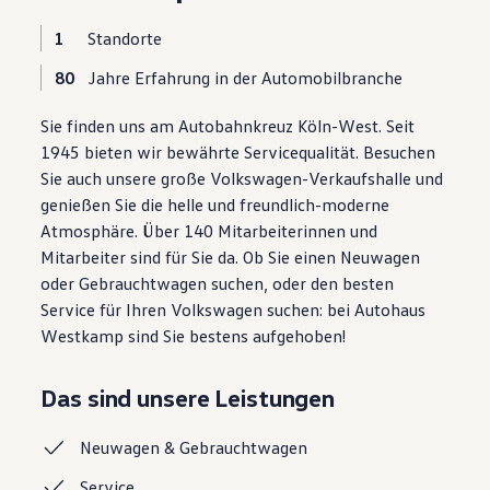
Volkswagen Apps, Login und Shop
1
Standorte
Handy und Fahrzeug verbinden
Updates für Software, Karten und Radio
80
Über Ihr Auto
Jahre Erfahrung in der Automobilbranche
Vorgängermodelle
Kundeninformationen
Sie finden uns am Autobahnkreuz Köln-West. Seit
Volkswagen Kundenbetreuung
1945 bieten wir bewährte Servicequalität. Besuchen
Warn- und Kontrollleuchten
Assistenzsysteme
Sie auch unsere große Volkswagen-Verkaufshalle und
Digitale Betriebsanleitung
genießen Sie die helle und freundlich-moderne
Live Beratung
Atmosphäre. Über 140 Mitarbeiterinnen und
Magazin
Lifestyle
Mitarbeiter sind für Sie da. Ob Sie einen Neuwagen
Transport
oder Gebrauchtwagen suchen, oder den besten
Familie
Service für Ihren Volkswagen suchen: bei Autohaus
Elektromobilität
Volkswagen R
Westkamp sind Sie bestens aufgehoben!
Pannen- und Unfallhilfe
Volkswagen Kundenbetreuung
Das sind unsere Leistungen
Neuwagen &
Gebrauchtwagen
Service