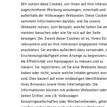
Der neue ID. Polo
Wir nutzen diese Cookies, um Ihnen auf Ihre Intere
Der neue ID.3 Neo
zugeschnittene Werbung anzuzeigen, innerhalb und
Verantwortlich für die Inhalte auf dieser Seite ist die Hans
Der ID.4
außerhalb der Volkswagen Webseiten. Diese Cookie
Westkamp GmbH & Co. KG
Der ID.4 GTX
(
Impressum & Rechtliches
)
Der ID.5 GTX
sammeln Informationen darüber, wie Sie unsere
Der ID.7
Webseite nutzen, zum Beispiel, welche Seiten Sie a
Der ID.7 GTX
Unsere 
meisten besuchen oder wie Sie sich auf der Seite
Der ID.7 Tourer
Der ID.7 GTX Tourer
bewegen. Der Zweck dieser Cookies ist es, Ihnen für
Der ID. Buzz
relevantere und an Ihre Interessen angepasste Inhal
Der neue ID. Cross
Kölner Straße 199 - 201, 50226 Frechen
anzubieten. Sie werden außerdem dazu verwendet, d
Elektrofahrzeugkonzepte
ID. EVERY1
Erscheinungshäufigkeit einer Anzeige zu begrenzen 
Reichweite
Montag
-
Freitag
07:00
-
18:00
Uhr
die Effektivität von Kampagnen zu messen und zu
Reichweite der ID. Modelle
steuern. Sie registrieren, ob Sie eine Webseite besuc
Samstag
Reichweite im Winter
07:30
-
12:00
Uhr
Rekuperation
haben oder nicht, sowie welche Inhalte genutzt wo
Sonntag
Geschlossen
Laden
sind. Dies basiert auf einer eindeutigen Identifikatio
Laden unterwegs
SERVICE / WERKSTATT / TEILEDIENST FREITAGS
Ihres Browsers sowie Ihres Internetgeräts. Die
Laden Zuhause
NUR BIS 15:00 UHR GEÖFFNET! Service &
...
Ladestationen finden
Informationen können mit anderen Webseiten oder
Ladezeitensimulator
Mehr anzeigen
Seiten Dritter, wie z.B. Volkswagen
Batterie
Konzerngesellschaften oder Werbetreibenden, getei
Sicherheit
buero@westkamp.com
Garantie und Lebensdauer