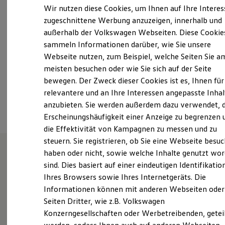
Samstag
09:00
-
13:00
Uhr
Elektrofahrzeugkonzepte
Wir nutzen diese Cookies, um Ihnen auf Ihre Intere
ID. EVERY1
Sonntag
Geschlossen
zugeschnittene Werbung anzuzeigen, innerhalb und
Reichweite
außerhalb der Volkswagen Webseiten. Diese Cookie
Reichweite der ID. Modelle
info-widukind@schnieder.de
Reichweite im Winter
sammeln Informationen darüber, wie Sie unsere
Rekuperation
Webseite nutzen, zum Beispiel, welche Seiten Sie a
Laden
+49 5224 98800
meisten besuchen oder wie Sie sich auf der Seite
Laden unterwegs
Laden Zuhause
bewegen. Der Zweck dieser Cookies ist es, Ihnen für
Ladestationen finden
relevantere und an Ihre Interessen angepasste Inhal
Ansprechpartner
Ladezeitensimulator
anzubieten. Sie werden außerdem dazu verwendet, d
Batterie
Sicherheit
Erscheinungshäufigkeit einer Anzeige zu begrenzen 
Garantie und Lebensdauer
die Effektivität von Kampagnen zu messen und zu
Nachhaltigkeit
steuern. Sie registrieren, ob Sie eine Webseite besuc
Technologie
Kosten und Kauf
haben oder nicht, sowie welche Inhalte genutzt wo
Verbrauchskosten
sind. Dies basiert auf einer eindeutigen Identifikatio
Unsere Leistungen
im
Kaufoptionen
Ihres Browsers sowie Ihres Internetgeräts. Die
E-Auto-Förderung
Überblick
Software und Konnektivität
Informationen können mit anderen Webseiten oder
Die ID. Software 6
Seiten Dritter, wie z.B. Volkswagen
ID. Software Versionen und Updates
Gebrauchtwagen
Konzerngesellschaften oder Werbetreibenden, getei
Digitale Extras
Schnittstellen zu Ihrem ID.