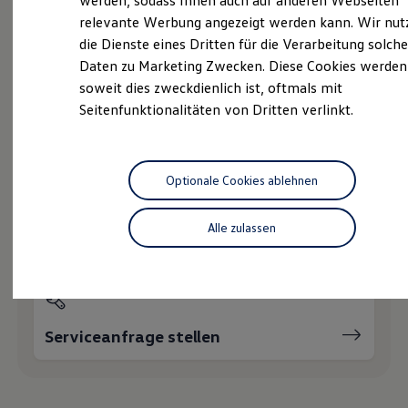
werden, sodass Ihnen auch auf anderen Webseiten
Service
Hybridautos
relevante Werbung angezeigt werden kann. Wir nut
Marke und Erlebnis
die Dienste eines Dritten für die Verarbeitung solche
Volkswagen R und R Experience
R-Modelle
Daten zu Marketing Zwecken. Diese Cookies werden
R Experience
Wie können wir
soweit dies zweckdienlich ist, oftmals mit
Driving Experience
Seitenfunktionalitäten von Dritten verlinkt.
Volkswagen entdecken
Ihnen weiterhelfen?
Werkbesichtigung
Factory visit
Lifestyle Shop
T-Roc Kollektion
Optionale Cookies ablehnen
Golf Kollektion
ID. Kollektion
Volkswagen Kollektion
Alle zulassen
Servicetermin buchen
R-Kollektion
GTI Kollektion
Fußball Drop
we drive football
#wedriveproud
Besitzer und Service
Serviceanfrage stellen
myVolkswagen
Software Updates
Service und Ersatzteile
Inspektion und HU/AU
Reparaturen und Checks