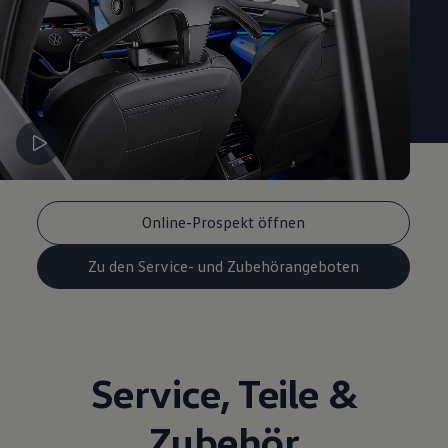
Magazin
Lifestyle
Transport
Familie
Elektromobilität
Volkswagen R
Pannen- und Unfallhilfe
Volkswagen Kundenbetreuung
Online-Prospekt öffnen
Zu den Service- und Zubehörangeboten
Service
,
Teile
&
Zubehör