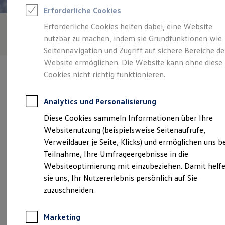
Reifenpakete
Erforderliche Cookies
Leasing
Leasing-Angebote
Erforderliche Cookies helfen dabei, eine Website
Gebrauchtwagen Leasing
nutzbar zu machen, indem sie Grundfunktionen wie
Junge Gebrauchtwagen-Leasing
Elektroauto Leasing
Seitennavigation und Zugriff auf sichere Bereiche de
Kleinwagen-Leasing
Website ermöglichen. Die Website kann ohne diese
Leasing ohne Anzahlung
Cookies nicht richtig funktionieren.
Finanzierung
Autokredit mit Schlussrate
Versicherungen und Garantien
Analytics und Personalisierung
Kfz-Versicherung
Verantwortlich für die Inhalte auf dieser Seite ist die Autohaus
Restschuldversicherungen
Diese Cookies sammeln Informationen über Ihre
Widukind GmbH
(
Impressum & Rechtliches
)
Garantien
Websitenutzung (beispielsweise Seitenaufrufe,
Wartungsverträge
Geschäftskunden
Verweildauer je Seite, Klicks) und ermöglichen uns b
Professional Class bei Volkswagen
Unsere 
Teilnahme, Ihre Umfrageergebnisse in die
Großkunden
Websiteoptimierung mit einzubeziehen. Damit helf
Behörden
Direktkunden
sie uns, Ihr Nutzererlebnis persönlich auf Sie
Sonderfahrzeuge
Lambernweg 47, 32130 Enger
zuzuschneiden.
Anpfiff zum Gewinn
Elektromobilität
Montag
-
Freitag
07:30
-
18:00
Uhr
Elektroautos
Marketing
ID. Tutorials