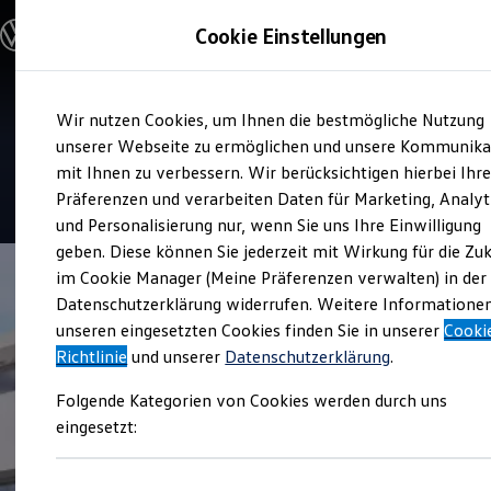
Modelle und Konfigurator
Cookie Einstellungen
Konfigurator
Modelle vergleichen
Konfiguration laden
Zum
Zum
Autosuche
Service
Wir nutzen Cookies, um Ihnen die bestmögliche Nutzung
Hauptinhalt
Footer
Elektroautos
Autohaus Widukind Enger
springen
springen
unserer Webseite zu ermöglichen und unsere Kommunika
ENERGY Sondermodelle
Nutzfahrzeuge
mit Ihnen zu verbessern. Wir berücksichtigen hierbei Ihr
SUV und CUV
4.8
|
232 Bewertungen
Präferenzen und verarbeiten Daten für Marketing, Analyt
Familienautos
und Personalisierung nur, wenn Sie uns Ihre Einwilligung
Kombis
Kompaktwagen
geben. Diese können Sie jederzeit mit Wirkung für die Zu
Sportwagen
im Cookie Manager (Meine Präferenzen verwalten) in der
Schnell verfügbare Fahrzeuge
Angebote und Produkte
Datenschutzerklärung widerrufen. Weitere Informatione
Aktuelle Angebote
unseren eingesetzten Cookies finden Sie in unserer
Cooki
E-Auto-Förderung
Richtlinie
und unserer
Datenschutzerklärung
.
Volkswagen Marktplatz
Die ENERGY Sondermodelle
Folgende Kategorien von Cookies werden durch uns
Junge Gebrauchtwagen und Gebrauchtwagen
Volkswagen Zertifizierte Gebrauchtwagen
eingesetzt:
Elektromobilität bei Gebrauchtwagen
Zubehör- und Serviceangebote
Saisonangebote