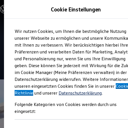
Modelle und Konfigurator
Cookie Einstellungen
Konfigurator
Modelle vergleichen
Konfiguration laden
Zum
Zum
Autosuche
Service
Wir nutzen Cookies, um Ihnen die bestmögliche Nutzung
Hauptinhalt
Footer
Elektroautos
Autohaus Wirtz Merzig
springen
springen
unserer Webseite zu ermöglichen und unsere Kommunika
ENERGY Sondermodelle
Nutzfahrzeuge
mit Ihnen zu verbessern. Wir berücksichtigen hierbei Ihr
SUV und CUV
Präferenzen und verarbeiten Daten für Marketing, Analyt
Top Kundenzufriedenheit Service 2026
Familienautos
und Personalisierung nur, wenn Sie uns Ihre Einwilligung
Kombis
Kompaktwagen
geben. Diese können Sie jederzeit mit Wirkung für die Zu
4.8
|
49 Bewertungen
Sportwagen
im Cookie Manager (Meine Präferenzen verwalten) in der
Schnell verfügbare Fahrzeuge
Angebote und Produkte
Datenschutzerklärung widerrufen. Weitere Informatione
Aktuelle Angebote
unseren eingesetzten Cookies finden Sie in unserer
Cooki
E-Auto-Förderung
Richtlinie
und unserer
Datenschutzerklärung
.
Volkswagen Marktplatz
Die ENERGY Sondermodelle
Folgende Kategorien von Cookies werden durch uns
Junge Gebrauchtwagen und Gebrauchtwagen
Volkswagen Zertifizierte Gebrauchtwagen
eingesetzt:
Elektromobilität bei Gebrauchtwagen
Zubehör- und Serviceangebote
Saisonangebote