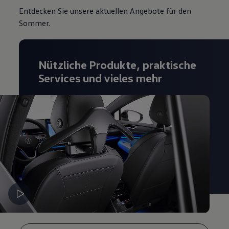
Magazin
Entdecken Sie unsere aktuellen Angebote für den
Lifestyle
Sommer.
Transport
Familie
Elektromobilität
Volkswagen R
Nützliche Produkte, praktische
Pannen- und Unfallhilfe
Volkswagen Kundenbetreuung
Services und vieles mehr