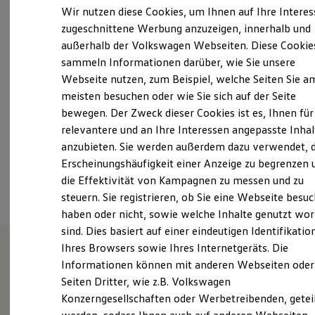
Elektrofahrzeugkonzepte
Wir nutzen diese Cookies, um Ihnen auf Ihre Intere
ID. EVERY1
Montag
-
Freitag
07:00
-
18:00
Uhr
zugeschnittene Werbung anzuzeigen, innerhalb und
Reichweite
Samstag
08:00
-
13:00
Uhr
außerhalb der Volkswagen Webseiten. Diese Cookie
Reichweite der ID. Modelle
Reichweite im Winter
Sonntag
Geschlossen
sammeln Informationen darüber, wie Sie unsere
Rekuperation
Webseite nutzen, zum Beispiel, welche Seiten Sie a
Laden
meisten besuchen oder wie Sie sich auf der Seite
Laden unterwegs
info@autowirtz.de
Laden Zuhause
bewegen. Der Zweck dieser Cookies ist es, Ihnen für
Ladestationen finden
+49 6861 939570
relevantere und an Ihre Interessen angepasste Inhal
Ladezeitensimulator
anzubieten. Sie werden außerdem dazu verwendet, d
Batterie
Sicherheit
Erscheinungshäufigkeit einer Anzeige zu begrenzen 
Ansprechpartner
Garantie und Lebensdauer
die Effektivität von Kampagnen zu messen und zu
Nachhaltigkeit
steuern. Sie registrieren, ob Sie eine Webseite besuc
Technologie
Kosten und Kauf
haben oder nicht, sowie welche Inhalte genutzt wo
Verbrauchskosten
sind. Dies basiert auf einer eindeutigen Identifikatio
Kaufoptionen
Ihres Browsers sowie Ihres Internetgeräts. Die
E-Auto-Förderung
Software und Konnektivität
Informationen können mit anderen Webseiten oder
Unsere Leistungen
im
Die ID. Software 6
Seiten Dritter, wie z.B. Volkswagen
ID. Software Versionen und Updates
Überblick
Konzerngesellschaften oder Werbetreibenden, getei
Digitale Extras
Schnittstellen zu Ihrem ID.