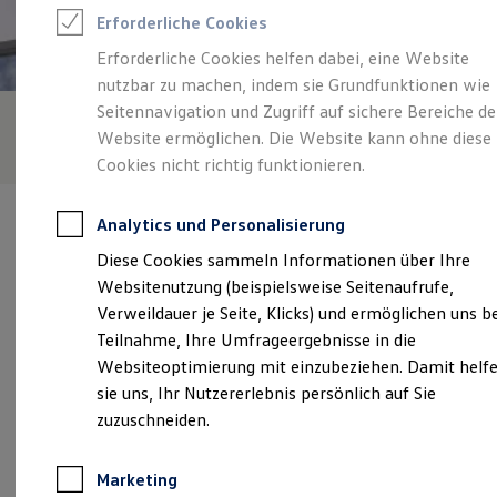
Reifenpakete
Erforderliche Cookies
Leasing
Leasing-Angebote
Erforderliche Cookies helfen dabei, eine Website
Gebrauchtwagen Leasing
nutzbar zu machen, indem sie Grundfunktionen wie
Junge Gebrauchtwagen-Leasing
Elektroauto Leasing
Seitennavigation und Zugriff auf sichere Bereiche de
Kleinwagen-Leasing
Website ermöglichen. Die Website kann ohne diese
Leasing ohne Anzahlung
Cookies nicht richtig funktionieren.
Finanzierung
Autokredit mit Schlussrate
Versicherungen und Garantien
Analytics und Personalisierung
Kfz-Versicherung
Restschuldversicherungen
Diese Cookies sammeln Informationen über Ihre
Garantien
Websitenutzung (beispielsweise Seitenaufrufe,
Wartungsverträge
Verantwortlich für die Inhalte auf dieser Seite ist die Werner Wirtz
Geschäftskunden
Verweildauer je Seite, Klicks) und ermöglichen uns b
GmbH
(
Impressum & Rechtliches
)
Professional Class bei Volkswagen
Teilnahme, Ihre Umfrageergebnisse in die
Großkunden
Websiteoptimierung mit einzubeziehen. Damit helf
Behörden
Direktkunden
sie uns, Ihr Nutzererlebnis persönlich auf Sie
Unsere 
Sonderfahrzeuge
zuzuschneiden.
Anpfiff zum Gewinn
Elektromobilität
Elektroautos
Zum Wiesenhof, 66663 Merzig
Marketing
ID. Tutorials