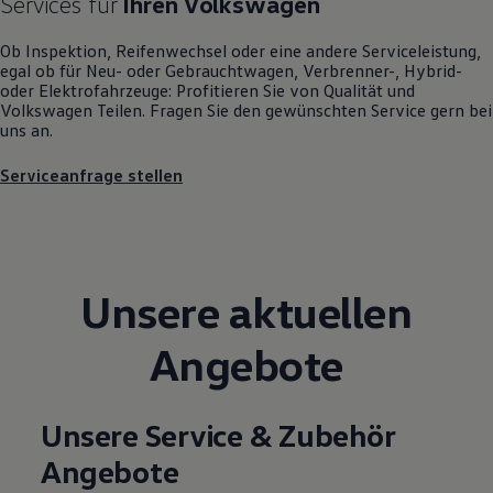
Services für
Ihren
Volkswagen
Motorenöl und Flüssigkeiten
Räder und Reifen
Ob Inspektion, Reifenwechsel oder eine andere Serviceleistung,
Pannen- und Unfallhilfe
egal ob für Neu- oder
Gebrauchtwagen
, Verbrenner-, Hybrid-
Economy Service
oder Elektrofahrzeuge: Profitieren Sie von Qualität und
Volkswagen Teile
Volkswagen
Teilen. Fragen Sie den gewünschten
Service
gern bei
Zubehör
uns an.
Modellspezifisches Zubehör
Schutz und Pflege
Serviceanfrage stellen
Transport
Entertainment und Elektronik
Individualisieren
Wallbox und Ladekabel
Digitale Extras
Dienste für Ihr Modell finden
Volkswagen Apps, Login und Shop
Unsere aktuellen
Handy und Fahrzeug verbinden
Updates für Software, Karten und Radio
Angebote
Über Ihr Auto
Vorgängermodelle
Kundeninformationen
Volkswagen Kundenbetreuung
Unsere Service & Zubehör
Warn- und Kontrollleuchten
Assistenzsysteme
Angebote
Digitale Betriebsanleitung
Live Beratung