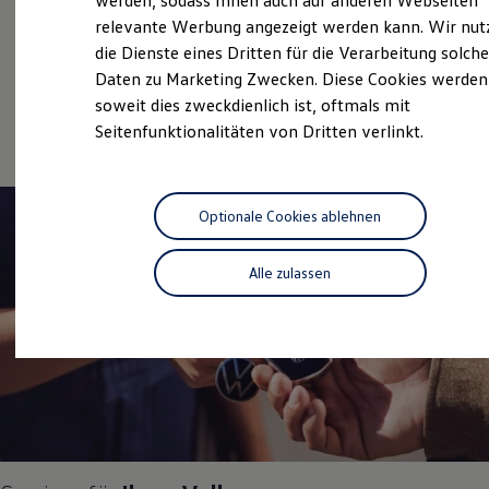
werden, sodass Ihnen auch auf anderen Webseiten
Hybridautos
relevante Werbung angezeigt werden kann. Wir nut
Gebrauchtwagen
Marke und Erlebnis
die Dienste eines Dritten für die Verarbeitung solche
Volkswagen R und R Experience
Service
R-Modelle
Daten zu Marketing Zwecken. Diese Cookies werden
R Experience
soweit dies zweckdienlich ist, oftmals mit
Online-Fahrzeugbewertung
Driving Experience
Seitenfunktionalitäten von Dritten verlinkt.
Volkswagen entdecken
Werkbesichtigung
Factory visit
Lifestyle Shop
T-Roc Kollektion
Optionale Cookies ablehnen
Golf Kollektion
ID. Kollektion
Volkswagen Kollektion
Alle zulassen
R-Kollektion
GTI Kollektion
Fußball Drop
we drive football
#wedriveproud
Besitzer und Service
myVolkswagen
Software Updates
Service und Ersatzteile
Inspektion und HU/AU
Reparaturen und Checks