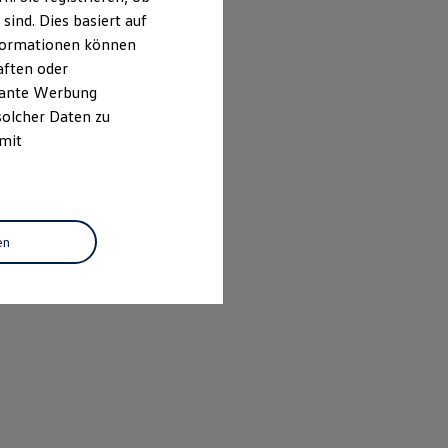
ind. Dies basiert auf
Informationen können
aften oder
evante Werbung
solcher Daten zu
 mit
en