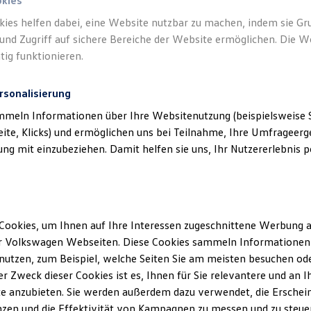
okies
Ihre
nächsten Schritt
kies helfen dabei, eine Website nutzbar zu machen, indem sie G
und Zugriff auf sichere Bereiche der Website ermöglichen. Die W
tig funktionieren.
rsonalisierung
Serviceanfrage stellen
mmeln Informationen über Ihre Websitenutzung (beispielsweise S
eite, Klicks) und ermöglichen uns bei Teilnahme, Ihre Umfrageerge
g mit einzubeziehen. Damit helfen sie uns, Ihr Nutzererlebnis pe
Cookies, um Ihnen auf Ihre Interessen zugeschnittene Werbung a
r Volkswagen Webseiten. Diese Cookies sammeln Informationen 
utzen, zum Beispiel, welche Seiten Sie am meisten besuchen oder
r Zweck dieser Cookies ist es, Ihnen für Sie relevantere und an I
e anzubieten. Sie werden außerdem dazu verwendet, die Erschein
zen und die Effektivität von Kampagnen zu messen und zu steuern