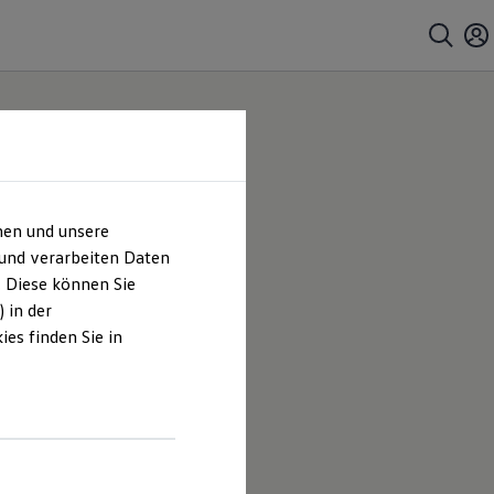
hen und unsere
 und verarbeiten Daten
. Diese können Sie
 in der
es finden Sie in