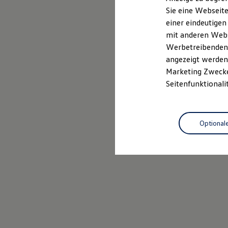
Elektrofahrzeugkonzepte
Sie eine Webseite
ID. EVERY1
einer eindeutigen
Reichweite
Reichweite der ID. Modelle
mit anderen Webse
Reichweite im Winter
Werbetreibenden,
Rekuperation
angezeigt werden 
Laden
Laden unterwegs
Marketing Zwecken
Laden Zuhause
Seitenfunktionali
Ladestationen finden
Ladezeitensimulator
Batterie
Sicherheit
Optional
Garantie und Lebensdauer
Nachhaltigkeit
Technologie
Kosten und Kauf
Verbrauchskosten
Kaufoptionen
E-Auto-Förderung
Software und Konnektivität
Die ID. Software 6
ID. Software Versionen und Updates
Digitale Extras
Schnittstellen zu Ihrem ID.