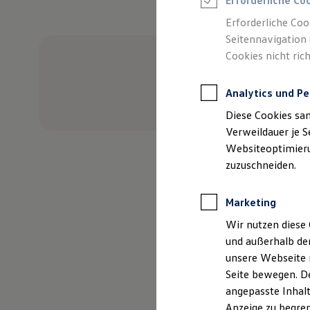
Erforderliche Co
Reifenpakete
Leasing
Erforderliche Coo
Leasing-Angebote
Seitennavigation 
Gebrauchtwagen Leasing
Cookies nicht rich
Junge Gebrauchtwagen-Leasing
Elektroauto Leasing
Kleinwagen-Leasing
Analytics und Pe
Leasing ohne Anzahlung
Finanzierung
Diese Cookies sa
Autokredit mit Schlussrate
Versicherungen und Garantien
Verweildauer je S
Kfz-Versicherung
Websiteoptimierun
Restschuldversicherungen
zuzuschneiden.
Garantien
Wartungsverträge
Geschäftskunden
Marketing
Professional Class bei Volkswagen
Großkunden
Wir nutzen diese 
Behörden
und außerhalb de
Direktkunden
Sonderfahrzeuge
unsere Webseite n
Anpfiff zum Gewinn
Seite bewegen. De
Elektromobilität
angepasste Inhalt
Elektroautos
ID. Tutorials
Anzeige zu begren