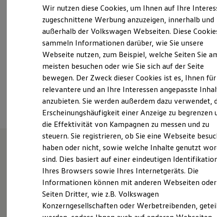
Samstag
08:00
-
12:00
Uhr
Elektrofahrzeugkonzepte
Wir nutzen diese Cookies, um Ihnen auf Ihre Intere
ID. EVERY1
Sonntag
Geschlossen
zugeschnittene Werbung anzuzeigen, innerhalb und
Reichweite
außerhalb der Volkswagen Webseiten. Diese Cookie
Reichweite der ID. Modelle
info@autohaus-wohn.de
Reichweite im Winter
sammeln Informationen darüber, wie Sie unsere
Rekuperation
Webseite nutzen, zum Beispiel, welche Seiten Sie a
Laden
+49 9287 99560
meisten besuchen oder wie Sie sich auf der Seite
Laden unterwegs
Laden Zuhause
bewegen. Der Zweck dieser Cookies ist es, Ihnen für
Ladestationen finden
relevantere und an Ihre Interessen angepasste Inhal
Ansprechpartner
Ladezeitensimulator
anzubieten. Sie werden außerdem dazu verwendet, d
Batterie
Sicherheit
Erscheinungshäufigkeit einer Anzeige zu begrenzen 
Garantie und Lebensdauer
die Effektivität von Kampagnen zu messen und zu
Nachhaltigkeit
steuern. Sie registrieren, ob Sie eine Webseite besuc
Technologie
Kosten und Kauf
haben oder nicht, sowie welche Inhalte genutzt wo
Verbrauchskosten
sind. Dies basiert auf einer eindeutigen Identifikatio
Ihr Servicepartner in Selb.
Kaufoptionen
Ihres Browsers sowie Ihres Internetgeräts. Die
E-Auto-Förderung
Software und Konnektivität
Informationen können mit anderen Webseiten oder
Die ID. Software 6
Seiten Dritter, wie z.B. Volkswagen
ID. Software Versionen und Updates
Erfahren Sie hier, wer wir sind, wie Sie uns erreichen
Konzerngesellschaften oder Werbetreibenden, getei
Digitale Extras
können und welche Leistungen wir Ihnen bieten.
Schnittstellen zu Ihrem ID.