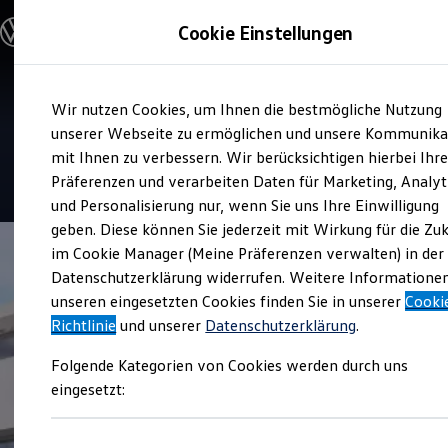
Modelle und Konfigurator
Cookie Einstellungen
Konfigurator
Modelle vergleichen
Konfiguration laden
Zum
Zum
Autosuche
Service
Wir nutzen Cookies, um Ihnen die bestmögliche Nutzung
Hauptinhalt
Footer
Elektroautos
Autohaus Wohn
springen
springen
unserer Webseite zu ermöglichen und unsere Kommunika
ENERGY Sondermodelle
Nutzfahrzeuge
mit Ihnen zu verbessern. Wir berücksichtigen hierbei Ihr
SUV und CUV
4.9
|
20 Bewertungen
Präferenzen und verarbeiten Daten für Marketing, Analyt
Familienautos
und Personalisierung nur, wenn Sie uns Ihre Einwilligung
Kombis
Kompaktwagen
geben. Diese können Sie jederzeit mit Wirkung für die Zu
Sportwagen
im Cookie Manager (Meine Präferenzen verwalten) in der
Schnell verfügbare Fahrzeuge
Angebote und Produkte
Datenschutzerklärung widerrufen. Weitere Informatione
Aktuelle Angebote
unseren eingesetzten Cookies finden Sie in unserer
Cooki
E-Auto-Förderung
Richtlinie
und unserer
Datenschutzerklärung
.
Volkswagen Marktplatz
Die ENERGY Sondermodelle
Folgende Kategorien von Cookies werden durch uns
Junge Gebrauchtwagen und Gebrauchtwagen
Volkswagen Zertifizierte Gebrauchtwagen
eingesetzt:
Elektromobilität bei Gebrauchtwagen
Zubehör- und Serviceangebote
Saisonangebote