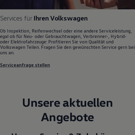
Motorenöl und Flüssigkeiten
Räder und Reifen
Pannen- und Unfallhilfe
Services für
Ihren
Volkswagen
Economy Service
Volkswagen Teile
Ob Inspektion, Reifenwechsel oder eine andere Serviceleistung,
Zubehör
egal ob für Neu- oder
Gebrauchtwagen
, Verbrenner-, Hybrid-
Modellspezifisches Zubehör
oder Elektrofahrzeuge: Profitieren Sie von Qualität und
Schutz und Pflege
Volkswagen
Teilen. Fragen Sie den gewünschten
Service
gern bei
Transport
uns an.
Entertainment und Elektronik
Individualisieren
Wallbox und Ladekabel
Serviceanfrage stellen
Digitale Extras
Dienste für Ihr Modell finden
Volkswagen Apps, Login und Shop
Handy und Fahrzeug verbinden
Updates für Software, Karten und Radio
Über Ihr Auto
Unsere aktuellen
Vorgängermodelle
Kundeninformationen
Angebote
Volkswagen Kundenbetreuung
Warn- und Kontrollleuchten
Assistenzsysteme
Digitale Betriebsanleitung
Live Beratung