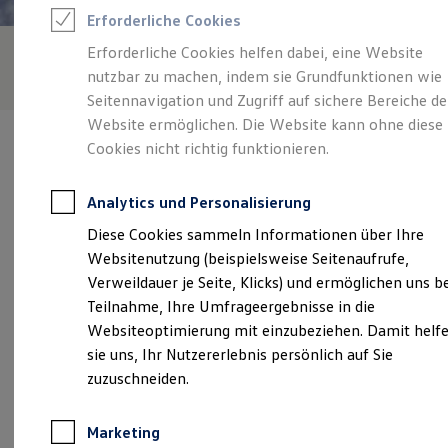
Reifenpakete
Erforderliche Cookies
Leasing
Leasing-Angebote
Erforderliche Cookies helfen dabei, eine Website
Gebrauchtwagen Leasing
nutzbar zu machen, indem sie Grundfunktionen wie
Junge Gebrauchtwagen-Leasing
Elektroauto Leasing
Seitennavigation und Zugriff auf sichere Bereiche de
Kleinwagen-Leasing
Website ermöglichen. Die Website kann ohne diese
Leasing ohne Anzahlung
Cookies nicht richtig funktionieren.
Finanzierung
Autokredit mit Schlussrate
Versicherungen und Garantien
Analytics und Personalisierung
Kfz-Versicherung
Verantwortlich für die Inhalte auf dieser Seite ist die Autohaus
Restschuldversicherungen
Diese Cookies sammeln Informationen über Ihre
Wohn GmbH
(
Impressum & Rechtliches
)
Garantien
Websitenutzung (beispielsweise Seitenaufrufe,
Wartungsverträge
Geschäftskunden
Verweildauer je Seite, Klicks) und ermöglichen uns b
Professional Class bei Volkswagen
Unsere 
Teilnahme, Ihre Umfrageergebnisse in die
Großkunden
Websiteoptimierung mit einzubeziehen. Damit helf
Behörden
Direktkunden
sie uns, Ihr Nutzererlebnis persönlich auf Sie
Sonderfahrzeuge
Weißenbacher Straße 85, 95100 Selb
zuzuschneiden.
Anpfiff zum Gewinn
Elektromobilität
Montag
-
Freitag
08:00
-
18:00
Uhr
Elektroautos
Marketing
ID. Tutorials