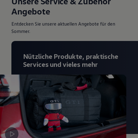
Unsere Service & Zubehör
Magazin
Angebote
Lifestyle
Transport
Familie
Entdecken Sie unsere aktuellen Angebote für den
Elektromobilität
Sommer.
Volkswagen R
Pannen- und Unfallhilfe
Volkswagen Kundenbetreuung
Nützliche Produkte, praktische
Services und vieles mehr