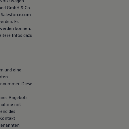
 Volkswagen
land GmbH & Co.
 Salesforce.com
werden. Es
 werden können:
eitere Infos dazu
en und eine
aten:
fonnummer. Diese
eines Angebots
fnahme mit
rend des
 Kontakt
 genannten