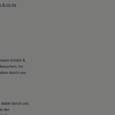
h-&-co-kg
eitmann GmbH &
 besuchen. Im
aten durch uns
 dabei durch uns
ei der