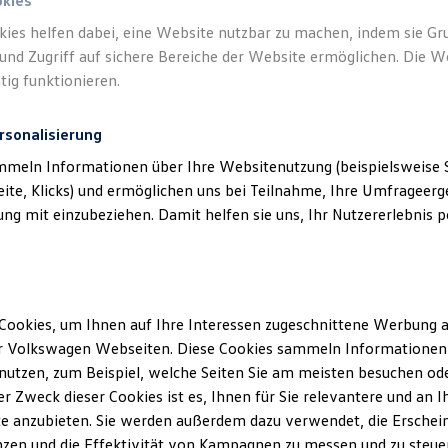
d Heitmann GmbH & Co. KG) als verantwo
okies
von Inhalten und Angeboten, die auf dies
kies helfen dabei, eine Website nutzbar zu machen, indem sie G
und Zugriff auf sichere Bereiche der Website ermöglichen. Die W
speziell aufgeführt sind.
tig funktionieren.
rsonalisierung
mmeln Informationen über Ihre Websitenutzung (beispielsweise S
eite, Klicks) und ermöglichen uns bei Teilnahme, Ihre Umfrageerge
g mit einzubeziehen. Damit helfen sie uns, Ihr Nutzererlebnis pe
klärung
Cookies, um Ihnen auf Ihre Interessen zugeschnittene Werbung a
ssum
r Volkswagen Webseiten. Diese Cookies sammeln Informationen 
utzen, zum Beispiel, welche Seiten Sie am meisten besuchen oder
r Zweck dieser Cookies ist es, Ihnen für Sie relevantere und an I
burg Hotz und Heitmann GmbH & Co. KG
e anzubieten. Sie werden außerdem dazu verwendet, die Erschein
off-Straße 119-123
zen und die Effektivität von Kampagnen zu messen und zu steuern