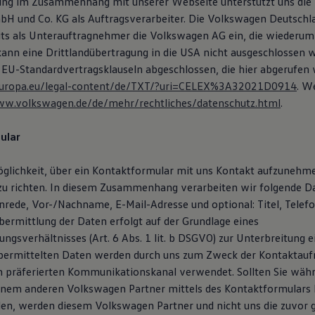
ung im Zusammenhang mit unserer Webseite unterstützt uns die
H und Co. KG als Auftragsverarbeiter. Die Volkswagen Deutsch
eits als Unterauftragnehmer die Volkswagen AG ein, die wiederum
 kann eine Drittlandübertragung in die USA nicht ausgeschlossen 
 EU-Standardvertragsklauseln abgeschlossen, die hier abgerufen
x.europa.eu/legal-content/de/TXT/?uri=CELEX%3A32021D0914
. W
ww.volkswagen.de/de/mehr/rechtliches/datenschutz.html
.
ular
öglichkeit, über ein Kontaktformular mit uns Kontakt aufzunehm
zu richten. In diesem Zusammenhang verarbeiten wir folgende D
Anrede, Vor-/Nachname, E-Mail-Adresse und optional: Titel, Tele
ermittlung der Daten erfolgt auf der Grundlage eines
ngsverhältnisses (Art. 6 Abs. 1 lit. b DSGVO) zur Unterbreitung 
übermittelten Daten werden durch uns zum Zweck der Kontaktau
n präferierten Kommunikationskanal verwendet. Sollten Sie wäh
inem anderen Volkswagen Partner mittels des Kontaktformulars
en, werden diesem Volkswagen Partner und nicht uns die zuvor