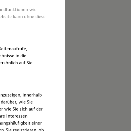
rtlichen
er Website
rundfunktionen wie
ebsite kann ohne diese
eitenaufrufe,
bnisse in die
rsönlich auf Sie
nzuzeigen, innerhalb
darüber, wie Sie
 wie Sie sich auf der
hre Interessen
ungshäufigkeit einer
. Sie registrieren, ob