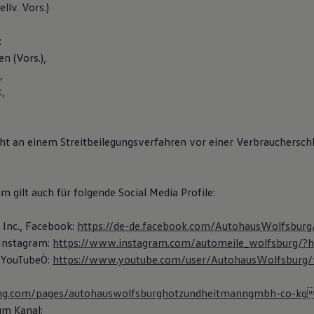
llv. Vors.)
:
n (Vors.),
,
,
t an einem Streitbeilegungsverfahren vor einer Verbraucherschl
 gilt auch für folgende Social Media Profile:
 Inc., Facebook:
https://de-de.facebook.com/AutohausWolfsbur
 Instagram:
https://www.instagram.com/automeile_wolfsburg/?
, YouTubeÒ:
https://www.youtube.com/user/AutohausWolfsbur
ing.com/pages/autohauswolfsburghotzundheitmanngmbh-co-kg
um Kanal: