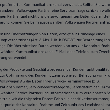
n präferierten Kommunikationskanal verwendet. Sollten Sie wäh
 anderen Volkswagen Partner eine Serviceanfrage schicken woll
en Partner und nicht uns die zuvor genannten Daten übermittelt.
lärung können Sie beim ausgewählten Volkswagen Partner anfra
n und Übermittlungen von Daten, erfolgt auf Grundlage eines
gsverhältnisses (Art. 6 Abs. 1 lit. b DSGVO) zur Bearbeitung Ihr
age. Die übermittelten Daten werden von uns zur Kontaktaufna
ewählten Kommunikationskanal (E-Mail oder Telefon) zum Zweck
rung verwendet.
g der Produkte und Geschäftsprozesse, der Kundenfunktionalität 
zur Optimierung des Kundennutzens sowie zur Behebung von Pro
Volkswagen AG die Daten Ihrer Service-Terminanfrage (z. B.
ikationsnummer, Servicebedarfskategorie, Sendedatum der Termi
wählten Service Partner und Informationen zum vereinbarten Se
mitteln wir die folgenden Daten: Fahrzeugidentifikationsnummer,
itpunkt der Kontaktaufnahme und Zeitpunkt des Leadabschlusse