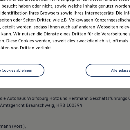
rg
 besucht haben oder nicht, sowie welche Inhalte genutzt worden s
 Identifikation Ihres Browsers sowie Ihres Internetgeräts. Die 
5361 204-0
iten oder Seiten Dritter, wie z.B. Volkswagen Konzerngesellsch
 geteilt werden, sodass Ihnen auch auf anderen Webseiten rel
kann. Wir nutzen die Dienste eines Dritten für die Verarbeitung 
wolfsburg.de
. Diese Cookies werden, soweit dies zweckdienlich ist, oftmals
us-wolfsburg.de
täten von Dritten verlinkt.
us-wolfsburg.de
aus-wolfsburg.de
r Amtsgericht Braunschweig, HRA 100248
e Cookies ablehnen
Alle zulass
entifikationsnummer: DE 115 237 388
h die Autohaus Wolfsburg Hotz und Heitmann Geschäftsführung
r Amtsgericht Braunschweig, HRB 100394
mann (Vors.),