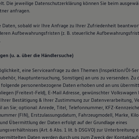
lt. Die jeweilige Datenschutzerklärung können Sie beim ausgewä
ner anfragen.
e Daten, sobald wir Ihre Anfrage zu Ihrer Zufriedenheit beantwor
deren Aufbewahrungsfristen (z. B. steuerliche Aufbewahrungsfris
.
gen (u. a. über die Händlersuche)
glichkeit, eine Serviceanfrage zu den Themen (Inspektion/Öl-Serv
ubehör, Hauptuntersuchung, Sonstiges) an uns zu versenden. Zu
 folgende personenbezogene Daten erhoben und an uns übermitt
liegen (Freitext-Feld), E-Mail Adresse, gewünschter Volkswagen P
Ihrer Bestätigung & Ihrer Zustimmung zur Datenverarbeitung, V
l an Sie; optional: Anrede, Titel, Telefonnummer, KFZ-Kennzeich
snummer (FIN), Erstzulassungsdatum, Fahrzeugmodell, Marke, Kil
und Übermittlung der Daten erfolgt auf der Grundlage eines
ngsverhältnisses (Art. 6 Abs. 1 lit. b DSGVO) zur Unterbreitung 
übermittelten Daten werden durch uns zum Zweck der Kontaktau