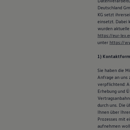
Datenverarbeit
Magazin
Deutschland Gmb
Lifestyle
KG setzt ihrers
Transport
Familie
einsetzt. Dabei
Elektromobilität
wurden aktuelle
Volkswagen R
https://eur-le
Pannen- und Unfallhilfe
Volkswagen Kundenbetreuung
unter
https://w
1) Kontaktform
Sie haben die M
Anfrage an uns 
verpflichtend: 
Erhebung und Üb
Vertragsanbahnu
durch uns. Die 
Ihnen über Ihre
Prozesses mit e
aufnehmen woll