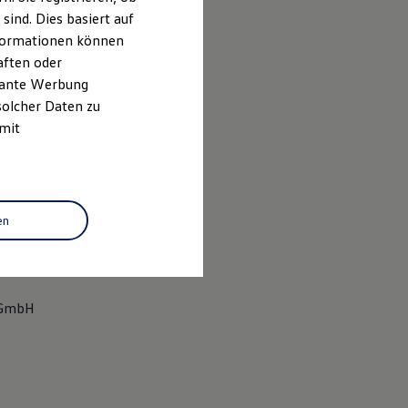
ind. Dies basiert auf
Informationen können
aften oder
evante Werbung
solcher Daten zu
 mit
en
s GmbH