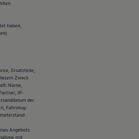
hlten
tet haben,
ten)
ice, Ersatzteile,
 diesem Zweck
elt: Name,
artner, IP-
ersanddatum der
en, Fahrzeug-
ometerstand.
eines Angebots
fnahme mit