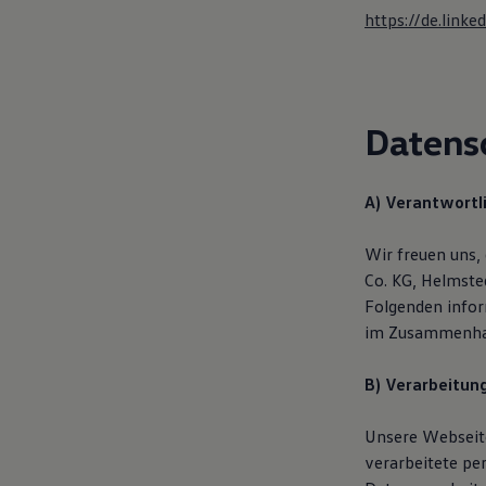
Motorenöl und Flüssigkeiten
https://de.lin
Räder und Reifen
Pannen- und Unfallhilfe
Economy Service
Volkswagen Teile
Zubehör
Datens
Modellspezifisches Zubehör
Schutz und Pflege
Transport
Entertainment und Elektronik
A) Verantwortl
Individualisieren
Wallbox und Ladekabel
Digitale Extras
Wir freuen uns
Dienste für Ihr Modell finden
Co. KG, Helmste
Volkswagen Apps, Login und Shop
Folgenden infor
Handy und Fahrzeug verbinden
Updates für Software, Karten und Radio
im Zusammenhan
Über Ihr Auto
Vorgängermodelle
B) Verarbeitun
Kundeninformationen
Volkswagen Kundenbetreuung
Warn- und Kontrollleuchten
Unsere Webseite
Assistenzsysteme
verarbeitete pe
Digitale Betriebsanleitung
Live Beratung