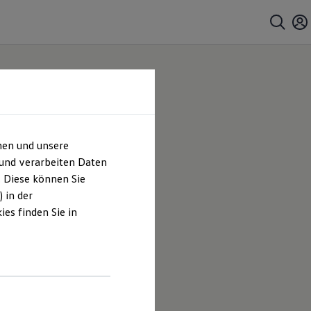
hen und unsere
z und
 und verarbeiten Daten
. Diese können Sie
G |
 in der
es finden Sie in
es
Wolfsburg