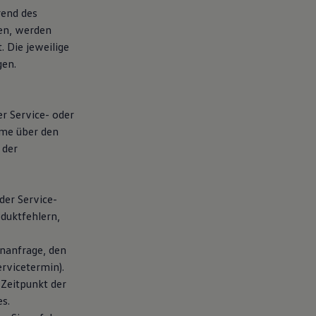
rend des
en, werden
 Die jeweilige
gen.
er Service- oder
hme über den
 der
der Service-
duktfehlern,
nanfrage, den
rvicetermin).
 Zeitpunkt der
s.