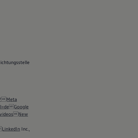
ichtungsstelle
g/Meta
hl=deGoogle
g/videosNew
LinkedIn
Inc.,