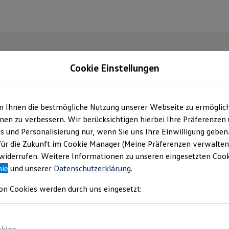
Cookie Einstellungen
m Ihnen die bestmögliche Nutzung unserer Webseite zu ermöglic
haus Wolfsburg Hot
en zu verbessern. Wir berücksichtigen hierbei Ihre Präferenzen
cs und Personalisierung nur, wenn Sie uns Ihre Einwilligung geben
itmann GmbH & Co. K
für die Zukunft im Cookie Manager (Meine Präferenzen verwalten)
iderrufen. Weitere Informationen zu unseren eingesetzten Cooki
nie
und unserer
Datenschutzerklärung
.
mpressum & Rechtlich
on Cookies werden durch uns eingesetzt:
den Sie Informationen über uns (Autohaus 