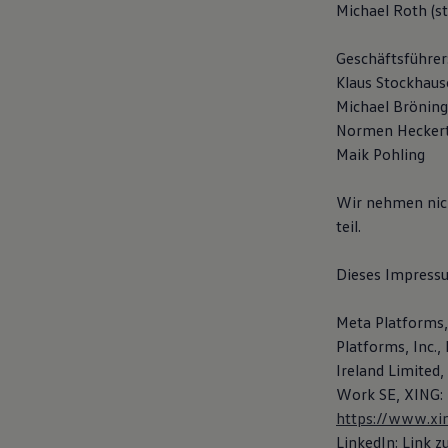
Michael Roth (ste
Hybridautos
Marke und Erlebnis
Volkswagen R und R Experience
Geschäftsführer
R-Modelle
Klaus Stockhause
R Experience
Driving Experience
Michael Bröning
Volkswagen entdecken
Normen Heckert
Werkbesichtigung
Maik Pohling
Factory visit
Lifestyle Shop
T-Roc Kollektion
Wir nehmen nich
Golf Kollektion
teil.
ID. Kollektion
Volkswagen Kollektion
R-Kollektion
Dieses Impressum
GTI Kollektion
Fußball Drop
we drive football
Meta Platforms,
#wedriveproud
Platforms, Inc.,
Besitzer und Service
Ireland Limited
myVolkswagen
Software Updates
Work SE, XING:
Service und Ersatzteile
https://www.x
Inspektion und HU/AU
LinkedIn: Link z
Reparaturen und Checks