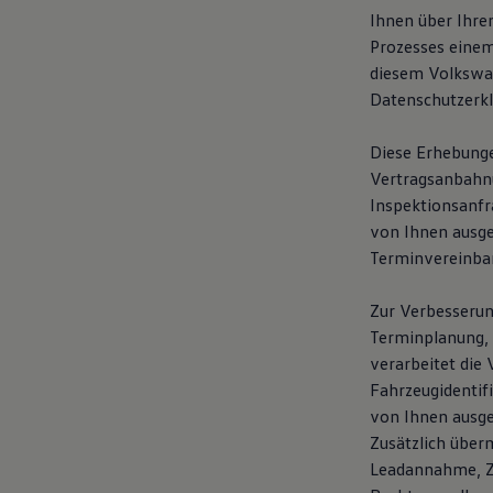
Ihnen über Ihre
Prozesses einem
diesem Volkswag
Datenschutzerk
Diese Erhebunge
Vertragsanbahnun
Inspektionsanfr
von Ihnen ausg
Terminvereinba
Zur Verbesserun
Terminplanung, 
verarbeitet die 
Fahrzeugidentif
von Ihnen ausge
Zusätzlich über
Leadannahme, Ze