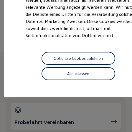
werden, sodass Ihnen auch auf anderen Webseiten
Hybridautos
relevante Werbung angezeigt werden kann. Wir nut
Marke und Erlebnis
Über WhatsApp kontaktieren
die Dienste eines Dritten für die Verarbeitung solche
Volkswagen R und R Experience
R-Modelle
Daten zu Marketing Zwecken. Diese Cookies werden
R Experience
soweit dies zweckdienlich ist, oftmals mit
Ansprechpartner
Driving Experience
Seitenfunktionalitäten von Dritten verlinkt.
Volkswagen entdecken
Werkbesichtigung
Factory visit
Lifestyle Shop
T-Roc Kollektion
Optionale Cookies ablehnen
Golf Kollektion
ID. Kollektion
Wie können wir
Volkswagen Kollektion
Alle zulassen
R-Kollektion
GTI Kollektion
Ihnen weiterhelfen?
Fußball Drop
we drive football
#wedriveproud
Besitzer und Service
myVolkswagen
Software Updates
Service und Ersatzteile
Probefahrt vereinbaren
Inspektion und HU/AU
Reparaturen und Checks