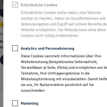
Reifenpakete
Erforderliche Cookies
Leasing
Leasing-Angebote
Erforderliche Cookies helfen dabei, eine Website
Gebrauchtwagen Leasing
nutzbar zu machen, indem sie Grundfunktionen wie
Junge Gebrauchtwagen-Leasing
Elektroauto Leasing
Seitennavigation und Zugriff auf sichere Bereiche de
Angebot gültig bis 30.09.2026
Privatkunden
Kleinwagen-Leasing
Website ermöglichen. Die Website kann ohne diese
Leasing ohne Anzahlung
Heiß begehrt.
Perfekt kalkuliert.
Cookies nicht richtig funktionieren.
Finanzierung
Autokredit mit Schlussrate
Ihr Traumauto? Heiß begehrt. Ihre Leasingrate? Eiskalt
Versicherungen und Garantien
machbar.
Analytics und Personalisierung
Kfz-Versicherung
Restschuldversicherungen
Diese Cookies sammeln Informationen über Ihre
Garantien
Details ansehen
Websitenutzung (beispielsweise Seitenaufrufe,
Wartungsverträge
Geschäftskunden
Verweildauer je Seite, Klicks) und ermöglichen uns b
Professional Class bei Volkswagen
Teilnahme, Ihre Umfrageergebnisse in die
Großkunden
Websiteoptimierung mit einzubeziehen. Damit helf
Behörden
Direktkunden
sie uns, Ihr Nutzererlebnis persönlich auf Sie
Sonderfahrzeuge
zuzuschneiden.
Anpfiff zum Gewinn
Elektromobilität
Elektroautos
Marketing
ID. Tutorials