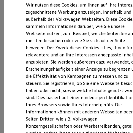
Elektrofahrzeugkonzepte
Wir nutzen diese Cookies, um Ihnen auf Ihre Intere
ID. EVERY1
zugeschnittene Werbung anzuzeigen, innerhalb und
Verantwortlich für die Inhalte auf dieser Seite ist die Autohaus
Reichweite
Wolfsburg Hotz und Heitmann GmbH & Co. KG
außerhalb der Volkswagen Webseiten. Diese Cookie
Reichweite der ID. Modelle
(
Impressum & Rechtliches
)
Reichweite im Winter
sammeln Informationen darüber, wie Sie unsere
Rekuperation
Webseite nutzen, zum Beispiel, welche Seiten Sie a
Laden
meisten besuchen oder wie Sie sich auf der Seite
Laden unterwegs
Unsere 
Laden Zuhause
bewegen. Der Zweck dieser Cookies ist es, Ihnen für
Ladestationen finden
relevantere und an Ihre Interessen angepasste Inhal
Ladezeitensimulator
anzubieten. Sie werden außerdem dazu verwendet, d
Batterie
Heinrich-Nordhoff-Str. 119-123, 38440
Sicherheit
Erscheinungshäufigkeit einer Anzeige zu begrenzen 
Wolfsburg
Garantie und Lebensdauer
die Effektivität von Kampagnen zu messen und zu
Nachhaltigkeit
steuern. Sie registrieren, ob Sie eine Webseite besuc
Technologie
Montag
-
Freitag
07:00
-
18:00
Uhr
Kosten und Kauf
haben oder nicht, sowie welche Inhalte genutzt wo
Samstag
09:00
-
13:00
Uhr
Verbrauchskosten
sind. Dies basiert auf einer eindeutigen Identifikatio
Kaufoptionen
Sonntag
Geschlossen
Ihres Browsers sowie Ihres Internetgeräts. Die
E-Auto-Förderung
Software und Konnektivität
Informationen können mit anderen Webseiten oder
Die ID. Software 6
info@autohaus-wolfsburg.de
Seiten Dritter, wie z.B. Volkswagen
ID. Software Versionen und Updates
Konzerngesellschaften oder Werbetreibenden, getei
Digitale Extras
+49 5361 2040
Schnittstellen zu Ihrem ID.