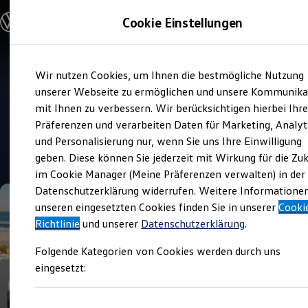
Modelle und Konfigurator
Cookie Einstellungen
Konfigurator
Modelle vergleichen
Konfiguration laden
Zum
Zum
Autosuche
Wir nutzen Cookies, um Ihnen die bestmögliche Nutzung
Hauptinhalt
Footer
Elektroautos
Verkauf und Service
springen
springen
unserer Webseite zu ermöglichen und unsere Kommunika
ENERGY Sondermodelle
Autohaus Wolfsburg Hotz
Nutzfahrzeuge
mit Ihnen zu verbessern. Wir berücksichtigen hierbei Ihr
SUV und CUV
und Heitmann
Präferenzen und verarbeiten Daten für Marketing, Analyt
Familienautos
und Personalisierung nur, wenn Sie uns Ihre Einwilligung
Kombis
4.8
|
1119 Bewertungen
Kompaktwagen
geben. Diese können Sie jederzeit mit Wirkung für die Zu
Sportwagen
im Cookie Manager (Meine Präferenzen verwalten) in der
Schnell verfügbare Fahrzeuge
Angebote und Produkte
Datenschutzerklärung widerrufen. Weitere Informatione
Aktuelle Angebote
unseren eingesetzten Cookies finden Sie in unserer
Cooki
E-Auto-Förderung
Richtlinie
und unserer
Datenschutzerklärung
.
Volkswagen Marktplatz
Die ENERGY Sondermodelle
Folgende Kategorien von Cookies werden durch uns
Junge Gebrauchtwagen und Gebrauchtwagen
Volkswagen Zertifizierte Gebrauchtwagen
eingesetzt:
Elektromobilität bei Gebrauchtwagen
Zubehör- und Serviceangebote
Saisonangebote