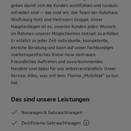
Magazin
geben damit sich die Kunden wohlfühlen und rundum
Lifestyle
zufrieden sind — das sind wir, das Team der Autohaus
Transport
Wolfsburg Hotz und Heitmann Gruppe. Unser
Familie
Elektromobilität
Hauptanliegen ist es, unseren Kunden jeden Wunsch
Volkswagen R
im Rahmen unserer Möglichkeiten zeitnah zu erfüllen.
Pannen- und Unfallhilfe
Er erfährt zu jeder Zeit individuelle, kompetente,
Volkswagen Kundenbetreuung
ehrliche Beratung und kann auf unser fachkundiges
markenspezifisches Know-how vertrauen.
Freundliches Auftreten und zuvorkommendes
Handeln sind dabei für uns selbstverständlich. Unser
Service: Alles, was mit dem Thema „Mobilität“ zu tun
hat.
Das sind unsere Leistungen
Neuwagen &
Gebrauchtwagen
Zertifizierte
Gebrauchtwagen