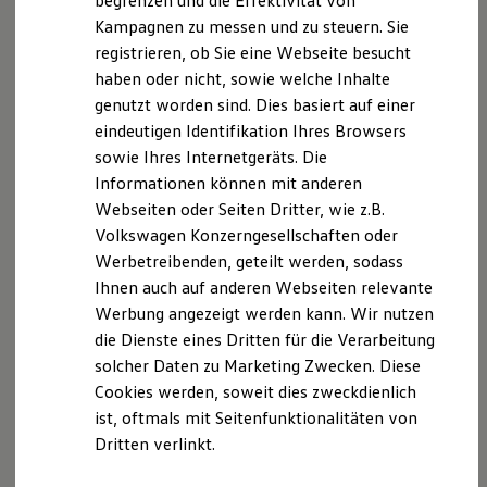
begrenzen und die Effektivität von
– §34 d Gewerbeordnung (ggf. § 34 e
Hybridautos
Kampagnen zu messen und zu steuern. Sie
Marke und Erlebnis
Gewerbeordnung)
registrieren, ob Sie eine Webseite besucht
Volkswagen R und R Experience
– §§ 59 – 68 VVG
R-Modelle
haben oder nicht, sowie welche Inhalte
– VersVermV
R Experience
genutzt worden sind. Dies basiert auf einer
Driving Experience
Die berufsrechtlichen Regelungen können über
eindeutigen Identifikation Ihres Browsers
Volkswagen entdecken
www.gesetze-im-internet.de
eingesehen werden.
Werkbesichtigung
sowie Ihres Internetgeräts. Die
Factory visit
Informationen können mit anderen
Hinweis gemäß § 36
Lifestyle Shop
Webseiten oder Seiten Dritter, wie z.B.
T-Roc Kollektion
Verbraucherstreitbeilegungsgesetz (VSBG)
Golf Kollektion
Volkswagen Konzerngesellschaften oder
Wir werden nicht an einem Streitbeilegungsverfahren
ID. Kollektion
Werbetreibenden, geteilt werden, sodass
vor einer Verbraucherschlichtungsstelle im Sinne des
Volkswagen Kollektion
Ihnen auch auf anderen Webseiten relevante
R-Kollektion
VSBG teilnehmen und sind hierzu auch nicht
GTI Kollektion
Werbung angezeigt werden kann. Wir nutzen
verpflichtet.
Fußball Drop
die Dienste eines Dritten für die Verarbeitung
we drive football
solcher Daten zu Marketing Zwecken. Diese
#wedriveproud
Niederlassungen:
Besitzer und Service
Cookies werden, soweit dies zweckdienlich
myVolkswagen
Volkswagen Zentrum Uelzen
ist, oftmals mit Seitenfunktionalitäten von
Software Updates
Oldenstädterstr. 54
Dritten verlinkt.
Service und Ersatzteile
Inspektion und HU/AU
29525 Uelzen
Reparaturen und Checks