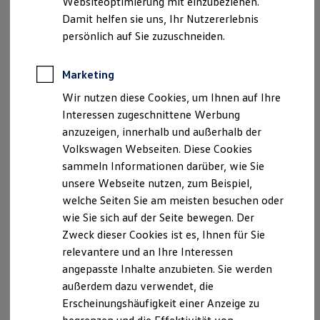
Websiteoptimierung mit einzubeziehen.
Elektrofahrzeugkonzepte
Sitz der Gesellschaft: Uelzen
Damit helfen sie uns, Ihr Nutzererlebnis
ID. EVERY1
Reichweite
persönlich auf Sie zuzuschneiden.
Reichweite der ID. Modelle
Gebundener Versicherungsvertreter, Bundesrepublik
Reichweite im Winter
Deutschland nach § 34d Abs. 7 Nr. 1 GewO
Rekuperation
Marketing
Laden
Aufsichtsbehörde: IHK Lüneburg-Wolfsburg
Wir nutzen diese Cookies, um Ihnen auf Ihre
Laden unterwegs
Laden Zuhause
Am Sande 1
Interessen zugeschnittene Werbung
Ladestationen finden
21335 Lüneburg
anzuzeigen, innerhalb und außerhalb der
Ladezeitensimulator
Volkswagen Webseiten. Diese Cookies
Batterie
Versicherungsvermittler (
Sicherheit
sammeln Informationen darüber, wie Sie
Garantie und Lebensdauer
www.vermittlerregister.info)Register
Nr. D-AZEI-
unsere Webseite nutzen, zum Beispiel,
Nachhaltigkeit
9FU0L-79
welche Seiten Sie am meisten besuchen oder
Technologie
Kosten und Kauf
wie Sie sich auf der Seite bewegen. Der
Verbrauchskosten
Mitglied der Industrie- und Handelskammer Lüneburg-
Zweck dieser Cookies ist es, Ihnen für Sie
Kaufoptionen
Wolfsburg
relevantere und an Ihre Interessen
E-Auto-Förderung
Am Sande 1
Software und Konnektivität
angepasste Inhalte anzubieten. Sie werden
Die ID. Software 6
21335 Lüneburg
außerdem dazu verwendet, die
ID. Software Versionen und Updates
Erscheinungshäufigkeit einer Anzeige zu
Digitale Extras
Berufsrechtliche Regelungen:
Schnittstellen zu Ihrem ID.