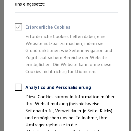
Reifenpakete
uns eingesetzt:
Leasing
Leasing-Angebote
Gebrauchtwagen Leasing
Junge Gebrauchtwagen-Leasing
Impressum
Erforderliche Cookies
Elektroauto Leasing
Kleinwagen-Leasing
Erforderliche Cookies helfen dabei, eine
Datenschutzerklärung
Leasing ohne Anzahlung
Website nutzbar zu machen, indem sie
Finanzierung
Nutzung von Terminbuchung Online
Autokredit mit Schlussrate
Grundfunktionen wie Seitennavigation und
Versicherungen und Garantien
Zugriff auf sichere Bereiche der Website
Kfz-Versicherung
ermöglichen. Die Website kann ohne diese
Restschuldversicherungen
Garantien
Cookies nicht richtig funktionieren.
Impressum
Wartungsverträge
Geschäftskunden
Professional Class bei Volkswagen
Analytics und Personalisierung
Autohaus Wolter GmbH
Großkunden
Am Funkturm 24
Diese Cookies sammeln Informationen über
Behörden
D-29525 Uelzen
Direktkunden
Ihre Websitenutzung (beispielsweise
Sonderfahrzeuge
USt.-IdNr.: DE158984978
Seitenaufrufe, Verweildauer je Seite, Klicks)
Anpfiff zum Gewinn
Geschäftsführung: Achim Wolter, Christian
und ermöglichen uns bei Teilnahme, Ihre
Elektromobilität
Hackbarth, Laura Wolter, Sophie Wolter
Elektroautos
Umfrageergebnisse in die
ID. Tutorials
Registernummer: HRB 120270