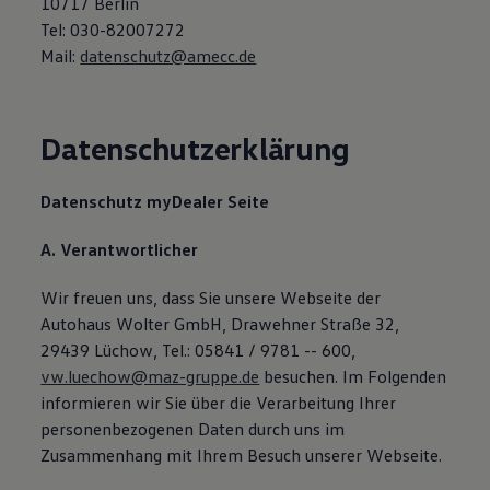
10717 Berlin
Magazin
Tel: 030-82007272
Lifestyle
Mail:
datenschutz@amecc.de
Transport
Familie
Elektromobilität
Volkswagen R
Pannen- und Unfallhilfe
Datenschutzerklärung
Volkswagen Kundenbetreuung
Datenschutz myDealer Seite
A. Verantwortlicher
Wir freuen uns, dass Sie unsere Webseite der
Autohaus Wolter GmbH, Drawehner Straße 32,
29439 Lüchow, Tel.: 05841 / 9781 -- 600,
vw.luechow@maz-gruppe.de
besuchen. Im Folgenden
informieren wir Sie über die Verarbeitung Ihrer
personenbezogenen Daten durch uns im
Zusammenhang mit Ihrem Besuch unserer Webseite.