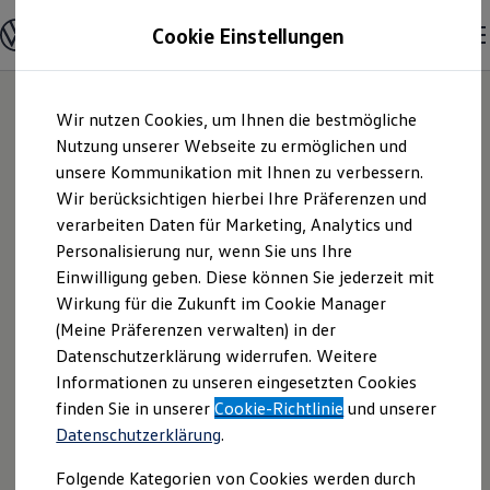
Modelle und Konfigurator
Cookie Einstellungen
Konfigurator
Modelle vergleichen
Konfiguration laden
Zum
Zum
Autosuche
Wir nutzen Cookies, um Ihnen die bestmögliche
Hauptinhalt
Footer
Elektroautos
springen
springen
Nutzung unserer Webseite zu ermöglichen und
ENERGY Sondermodelle
Nutzfahrzeuge
unsere Kommunikation mit Ihnen zu verbessern.
Autohaus Wolter
SUV und CUV
Wir berücksichtigen hierbei Ihre Präferenzen und
Familienautos
verarbeiten Daten für Marketing, Analytics und
Kombis
GmbH | Impressum
Kompaktwagen
Personalisierung nur, wenn Sie uns Ihre
Sportwagen
Einwilligung geben. Diese können Sie jederzeit mit
& Rechtliches
Schnell verfügbare Fahrzeuge
Angebote und Produkte
Wirkung für die Zukunft im Cookie Manager
Aktuelle Angebote
(Meine Präferenzen verwalten) in der
E-Auto-Förderung
Hier finden Sie Informationen über uns
Datenschutzerklärung widerrufen. Weitere
Volkswagen Marktplatz
Informationen zu unseren eingesetzten Cookies
Die ENERGY Sondermodelle
(Autohaus Wolter GmbH) als
Junge Gebrauchtwagen und Gebrauchtwagen
finden Sie in unserer
Cookie-Richtlinie
und unserer
verantwortlichen Anbieter von Inhalten
Volkswagen Zertifizierte Gebrauchtwagen
Datenschutzerklärung
.
und Angeboten, die auf dieser Website
Elektromobilität bei Gebrauchtwagen
Zubehör- und Serviceangebote
speziell aufgeführt sind.
Folgende Kategorien von Cookies werden durch
Saisonangebote