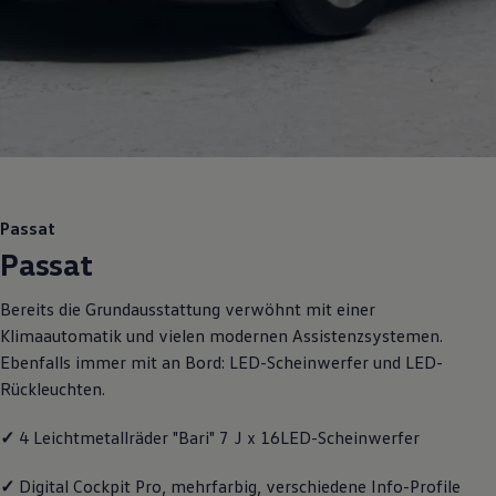
Motorenöl und Flüssigkeiten
Räder und Reifen
Pannen- und Unfallhilfe
Economy Service
Volkswagen Teile
Zubehör
Modellspezifisches Zubehör
Schutz und Pflege
Transport
Entertainment und Elektronik
Individualisieren
Passat
Wallbox und Ladekabel
Passat
Digitale Extras
Dienste für Ihr Modell finden
Volkswagen Apps, Login und Shop
Bereits die Grundausstattung verwöhnt mit einer
Handy und Fahrzeug verbinden
Klimaautomatik und vielen modernen Assistenzsystemen.
Updates für Software, Karten und Radio
Über Ihr Auto
Ebenfalls immer mit an Bord: LED-Scheinwerfer und LED-
Vorgängermodelle
Rückleuchten.
Kundeninformationen
Volkswagen Kundenbetreuung
Warn- und Kontrollleuchten
✓
4 Leichtmetallräder "Bari" 7 J x 16LED-Scheinwerfer
Assistenzsysteme
Digitale Betriebsanleitung
✓
Digital Cockpit Pro, mehrfarbig, verschiedene Info-Profile
Live Beratung