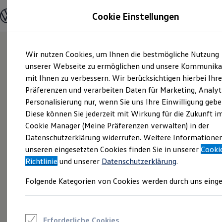
Modelle und Konfigurator
Cookie Einstellungen
Konfigurator
Modelle vergleichen
Konfiguration laden
Zum
Zum
Autosuche
Wir nutzen Cookies, um Ihnen die bestmögliche Nutzung
Hauptinhalt
Footer
Elektroautos
springen
springen
unserer Webseite zu ermöglichen und unsere Kommunika
ENERGY Sondermodelle
Nutzfahrzeuge
mit Ihnen zu verbessern. Wir berücksichtigen hierbei Ihr
SUV und CUV
Präferenzen und verarbeiten Daten für Marketing, Analyt
Familienautos
Personalisierung nur, wenn Sie uns Ihre Einwilligung gebe
Kombis
Kompaktwagen
Diese können Sie jederzeit mit Wirkung für die Zukunft i
Sportwagen
Cookie Manager (Meine Präferenzen verwalten) in der
Schnell verfügbare Fahrzeuge
Angebote und Produkte
Datenschutzerklärung widerrufen. Weitere Informatione
Aktuelle Angebote
unseren eingesetzten Cookies finden Sie in unserer
Cooki
E-Auto-Förderung
Richtlinie
und unserer
Datenschutzerklärung
.
Volkswagen Marktplatz
Die ENERGY Sondermodelle
Folgende Kategorien von Cookies werden durch uns einge
Junge Gebrauchtwagen und Gebrauchtwagen
Volkswagen Zertifizierte Gebrauchtwagen
Elektromobilität bei Gebrauchtwagen
Zubehör- und Serviceangebote
Saisonangebote
Erforderliche Cookies