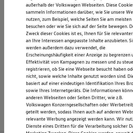
Elektrofahrzeugkonzepte
außerhalb der Volkswagen Webseiten. Diese Cookie
Probefahrt vereinbaren
ID. EVERY1
sammeln Informationen darüber, wie Sie unsere We
Reichweite
nutzen, zum Beispiel, welche Seiten Sie am meisten
Reichweite der ID. Modelle
Reichweite im Winter
besuchen oder wie Sie sich auf der Seite bewegen. D
Rekuperation
Zweck dieser Cookies ist es, Ihnen für Sie relevante
Laden
an Ihre Interessen angepasste Inhalte anzubieten. S
Fahrzeugangebot anfordern
Laden unterwegs
Laden Zuhause
werden außerdem dazu verwendet, die
Ladestationen finden
Erscheinungshäufigkeit einer Anzeige zu begrenzen 
Ladezeitensimulator
Effektivität von Kampagnen zu messen und zu steue
Batterie
Sicherheit
registrieren, ob Sie eine Webseite besucht haben od
Garantie und Lebensdauer
Servicetermin buchen
nicht, sowie welche Inhalte genutzt worden sind. Di
Nachhaltigkeit
basiert auf einer eindeutigen Identifikation Ihres B
Technologie
Kosten und Kauf
sowie Ihres Internetgeräts. Die Informationen kön
Verbrauchskosten
anderen Webseiten oder Seiten Dritter, wie z.B.
Kaufoptionen
Volkswagen Konzerngesellschaften oder Werbetrei
E-Auto-Förderung
Serviceanfrage stellen
Software und Konnektivität
geteilt werden, sodass Ihnen auch auf anderen Web
Die ID. Software 6
relevante Werbung angezeigt werden kann. Wir nut
ID. Software Versionen und Updates
Dienste eines Dritten für die Verarbeitung solcher D
Digitale Extras
Schnittstellen zu Ihrem ID.