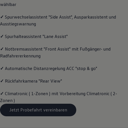
wählbar
Magazin
Lifestyle
Transport
✓
Spurwechselassistent "Side Assist", Ausparkassistent und
Familie
Ausstiegswarnung
Elektromobilität
Volkswagen R
Pannen- und Unfallhilfe
✓
Spurhalteassistent "Lane Assist"
Volkswagen Kundenbetreuung
✓
Notbremsassistent "Front Assist" mit Fußgänger- und
Radfahrererkennung
✓
Automatische Distanzregelung ACC "stop & go"
✓
Rückfahrkamera "Rear View"
✓
Climatronic ( 1-Zonen ) mit Vorbereitung Climatronic ( 2-
Zonen )
Jetzt Probefahrt vereinbaren