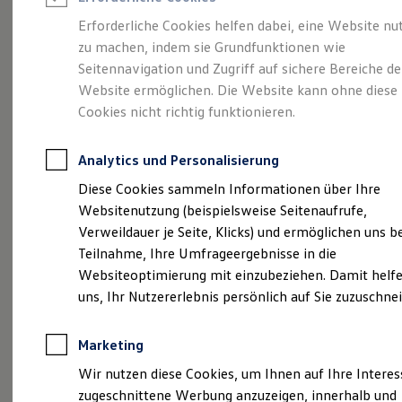
Reifenpakete
Leasing
Erforderliche Cookies helfen dabei, eine Website nu
Leasing-Angebote
zu machen, indem sie Grundfunktionen wie
Eleganzschön
Gebrauchtwagen Leasing
Seitennavigation und Zugriff auf sichere Bereiche de
Junge Gebrauchtwagen-Leasing
Elektroauto Leasing
Website ermöglichen. Die Website kann ohne diese
großartig.
Der Passat.
Kleinwagen-Leasing
Cookies nicht richtig funktionieren.
Leasing ohne Anzahlung
Finanzierung
Autokredit mit Schlussrate
Analytics und Personalisierung
Versicherungen und Garantien
Kfz-Versicherung
Diese Cookies sammeln Informationen über Ihre
Restschuldversicherungen
Websitenutzung (beispielsweise Seitenaufrufe,
Garantien
Verweildauer je Seite, Klicks) und ermöglichen uns b
Wartungsverträge
Geschäftskunden
Teilnahme, Ihre Umfrageergebnisse in die
Professional Class bei Volkswagen
Websiteoptimierung mit einzubeziehen. Damit helfe
Großkunden
uns, Ihr Nutzererlebnis persönlich auf Sie zuzuschne
Behörden
(
Impressum & Rechtliches
)
Direktkunden
Sonderfahrzeuge
Marketing
Anpfiff zum Gewinn
Elektromobilität
Wir nutzen diese Cookies, um Ihnen auf Ihre Intere
Elektroautos
zugeschnittene Werbung anzuzeigen, innerhalb und
ID. Tutorials