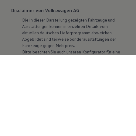
Disclaimer von Volkswagen AG
Die in dieser Darstellung gezeigten Fahrzeuge und
Ausstattungen können in einzelnen Details vom
aktuellen deutschen Lieferprogramm abweichen.
Abgebildet sind teilweise Sonderausstattungen der
Fahrzeuge gegen Mehrpreis.
Bitte beachten Sie auch unseren Konfigurator für eine
Übersicht der aktuell verfügbaren Modelle und
Ausstattungen.
Die angegebenen Verbrauchs- und Emissionswerte
beziehen sich nicht auf ein einzelnes Fahrzeug und sind
nicht Bestandteil des Angebots, sondern dienen allein
Vergleichszwecken zwischen den verschiedenen
Fahrzeugtypen. Zusatzausstattungen und
Zubehör
(Anbauteile, Reifenformat usw.) können relevante
Fahrzeugparameter, wie
z. B.
Gewicht, Rollwiderstand
und Aerodynamik verändern und neben Witterungs-
und Verkehrsbedingungen sowie dem individuellen
Fahrverhalten den Kraftstoffverbrauch, den