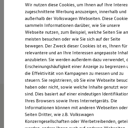
Freitag
07:00
-
17:00
Uhr
Elektrofahrzeugkonzepte
Wir nutzen diese Cookies, um Ihnen auf Ihre Intere
ID. EVERY1
Samstag
Geschlossen
zugeschnittene Werbung anzuzeigen, innerhalb und
Reichweite
Sonntag
Geschlossen
außerhalb der Volkswagen Webseiten. Diese Cookie
Reichweite der ID. Modelle
Reichweite im Winter
sammeln Informationen darüber, wie Sie unsere
Rekuperation
info@auto-wulf.de
Webseite nutzen, zum Beispiel, welche Seiten Sie a
Laden
meisten besuchen oder wie Sie sich auf der Seite
Laden unterwegs
+49 4152 87780
Laden Zuhause
bewegen. Der Zweck dieser Cookies ist es, Ihnen für
Ladestationen finden
relevantere und an Ihre Interessen angepasste Inhal
Ladezeitensimulator
anzubieten. Sie werden außerdem dazu verwendet, d
Batterie
Ansprechpartner
Sicherheit
Erscheinungshäufigkeit einer Anzeige zu begrenzen 
Garantie und Lebensdauer
die Effektivität von Kampagnen zu messen und zu
Nachhaltigkeit
steuern. Sie registrieren, ob Sie eine Webseite besuc
Technologie
Kosten und Kauf
haben oder nicht, sowie welche Inhalte genutzt wo
Verbrauchskosten
sind. Dies basiert auf einer eindeutigen Identifikatio
Kaufoptionen
Ihres Browsers sowie Ihres Internetgeräts. Die
E-Auto-Förderung
Unsere Leistungen
im
Software und Konnektivität
Informationen können mit anderen Webseiten oder
Die ID. Software 6
Überblick
Seiten Dritter, wie z.B. Volkswagen
ID. Software Versionen und Updates
Konzerngesellschaften oder Werbetreibenden, getei
Digitale Extras
Schnittstellen zu Ihrem ID.