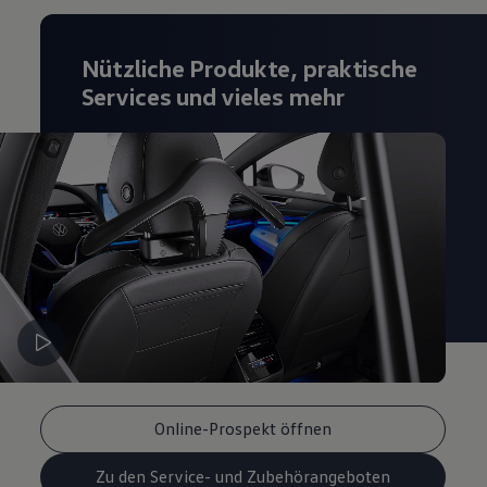
Magazin
Lifestyle
Transport
Nützliche Produkte, praktische
Familie
Services und vieles mehr
Elektromobilität
Volkswagen R
Pannen- und Unfallhilfe
Volkswagen Kundenbetreuung
Online-Prospekt öffnen
Zu den Service- und Zubehörangeboten