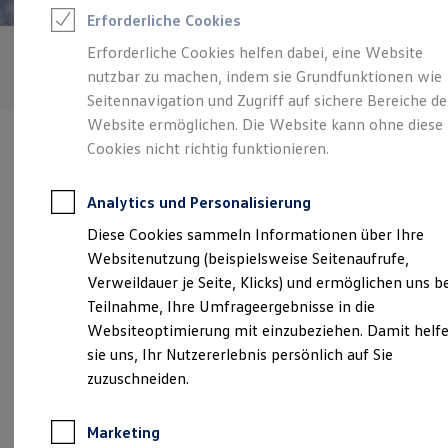
Reifenpakete
Erforderliche Cookies
Leasing
Leasing-Angebote
Erforderliche Cookies helfen dabei, eine Website
Gebrauchtwagen Leasing
nutzbar zu machen, indem sie Grundfunktionen wie
Junge Gebrauchtwagen-Leasing
Elektroauto Leasing
Seitennavigation und Zugriff auf sichere Bereiche de
Kleinwagen-Leasing
Website ermöglichen. Die Website kann ohne diese
Leasing ohne Anzahlung
Cookies nicht richtig funktionieren.
Finanzierung
Autokredit mit Schlussrate
Versicherungen und Garantien
Analytics und Personalisierung
Kfz-Versicherung
Verantwortlich für die Inhalte auf dieser Seite ist die Herbert Wulf
Restschuldversicherungen
Diese Cookies sammeln Informationen über Ihre
GmbH + Co. KG
(
Impressum & Rechtliches
)
Garantien
Websitenutzung (beispielsweise Seitenaufrufe,
Wartungsverträge
Geschäftskunden
Verweildauer je Seite, Klicks) und ermöglichen uns b
Professional Class bei Volkswagen
Unsere 
Teilnahme, Ihre Umfrageergebnisse in die
Großkunden
Websiteoptimierung mit einzubeziehen. Damit helf
Behörden
Direktkunden
sie uns, Ihr Nutzererlebnis persönlich auf Sie
Sonderfahrzeuge
Bundesstraße 71, 21502 Geesthacht
zuzuschneiden.
Anpfiff zum Gewinn
Elektromobilität
Montag
-
Donnerstag
07:00
-
18:00
Uhr
Elektroautos
Marketing
ID. Tutorials