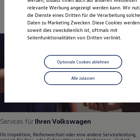
werden, sodass Ihnen auch auf anderen Webseiten
Gebrauchtwagen
Hybridautos
relevante Werbung angezeigt werden kann. Wir nut
Marke und Erlebnis
Service
die Dienste eines Dritten für die Verarbeitung solche
Volkswagen R und R Experience
R-Modelle
Daten zu Marketing Zwecken. Diese Cookies werden
R Experience
soweit dies zweckdienlich ist, oftmals mit
Driving Experience
Seitenfunktionalitäten von Dritten verlinkt.
Volkswagen entdecken
Werkbesichtigung
Factory visit
Lifestyle Shop
T-Roc Kollektion
Optionale Cookies ablehnen
Golf Kollektion
ID. Kollektion
Volkswagen Kollektion
Alle zulassen
R-Kollektion
GTI Kollektion
Fußball Drop
we drive football
#wedriveproud
Besitzer und Service
myVolkswagen
Services für
Ihren
Volkswagen
Software Updates
Service und Ersatzteile
Inspektion und HU/AU
Ob Inspektion, Reifenwechsel oder eine andere Serviceleistung,
Reparaturen und Checks
egal ob für Neu- oder
Gebrauchtwagen
, Verbrenner-, Hybrid-