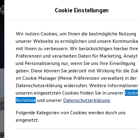
Modelle und Konfigurator
Cookie Einstellungen
Konfigurator
Modelle vergleichen
Konfiguration laden
Zum
Zum
Autosuche
Service
Wir nutzen Cookies, um Ihnen die bestmögliche Nutzung
Hauptinhalt
Footer
Elektroautos
Autohaus Wulf Geesthacht
springen
springen
unserer Webseite zu ermöglichen und unsere Kommunika
ENERGY Sondermodelle
Nutzfahrzeuge
mit Ihnen zu verbessern. Wir berücksichtigen hierbei Ihr
SUV und CUV
4.8
|
174 Bewertungen
Präferenzen und verarbeiten Daten für Marketing, Analyt
Familienautos
und Personalisierung nur, wenn Sie uns Ihre Einwilligung
Kombis
Kompaktwagen
geben. Diese können Sie jederzeit mit Wirkung für die Zu
Sportwagen
im Cookie Manager (Meine Präferenzen verwalten) in der
Schnell verfügbare Fahrzeuge
Angebote und Produkte
Datenschutzerklärung widerrufen. Weitere Informatione
Aktuelle Angebote
unseren eingesetzten Cookies finden Sie in unserer
Cooki
E-Auto-Förderung
Richtlinie
und unserer
Datenschutzerklärung
.
Volkswagen Marktplatz
Die ENERGY Sondermodelle
Folgende Kategorien von Cookies werden durch uns
Junge Gebrauchtwagen und Gebrauchtwagen
Volkswagen Zertifizierte Gebrauchtwagen
eingesetzt:
Elektromobilität bei Gebrauchtwagen
Zubehör- und Serviceangebote
Saisonangebote