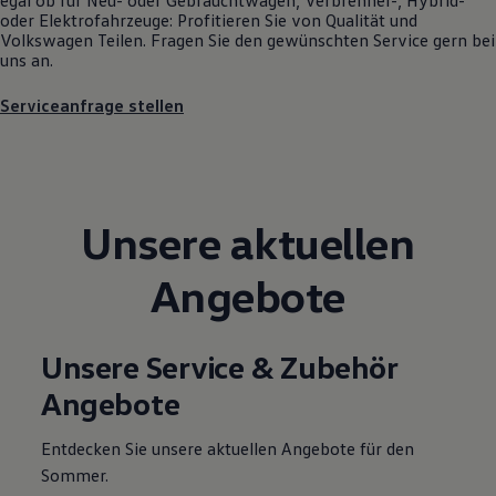
Motorenöl und Flüssigkeiten
oder Elektrofahrzeuge: Profitieren Sie von Qualität und
Räder und Reifen
Volkswagen
Teilen. Fragen Sie den gewünschten
Service
gern bei
Pannen- und Unfallhilfe
uns an.
Economy Service
Volkswagen Teile
Serviceanfrage stellen
Zubehör
Modellspezifisches Zubehör
Schutz und Pflege
Transport
Entertainment und Elektronik
Individualisieren
Unsere aktuellen
Wallbox und Ladekabel
Digitale Extras
Dienste für Ihr Modell finden
Angebote
Volkswagen Apps, Login und Shop
Handy und Fahrzeug verbinden
Updates für Software, Karten und Radio
Über Ihr Auto
Unsere Service & Zubehör
Vorgängermodelle
Angebote
Kundeninformationen
Volkswagen Kundenbetreuung
Warn- und Kontrollleuchten
Entdecken Sie unsere aktuellen Angebote für den
Assistenzsysteme
Sommer.
Digitale Betriebsanleitung
Live Beratung