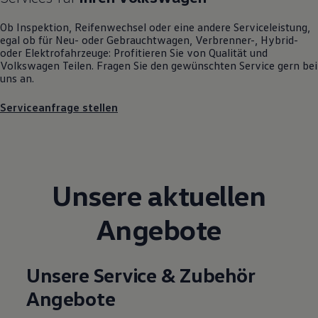
Motorenöl und Flüssigkeiten
Räder und Reifen
Ob Inspektion, Reifenwechsel oder eine andere Serviceleistung,
Pannen- und Unfallhilfe
egal ob für Neu- oder
Gebrauchtwagen
, Verbrenner-, Hybrid-
Economy Service
oder Elektrofahrzeuge: Profitieren Sie von Qualität und
Volkswagen Teile
Volkswagen
Teilen. Fragen Sie den gewünschten
Service
gern bei
Zubehör
uns an.
Modellspezifisches Zubehör
Schutz und Pflege
Serviceanfrage stellen
Transport
Entertainment und Elektronik
Individualisieren
Wallbox und Ladekabel
Digitale Extras
Dienste für Ihr Modell finden
Unsere aktuellen
Volkswagen Apps, Login und Shop
Handy und Fahrzeug verbinden
Updates für Software, Karten und Radio
Angebote
Über Ihr Auto
Vorgängermodelle
Kundeninformationen
Volkswagen Kundenbetreuung
Unsere Service & Zubehör
Warn- und Kontrollleuchten
Assistenzsysteme
Angebote
Digitale Betriebsanleitung
Live Beratung