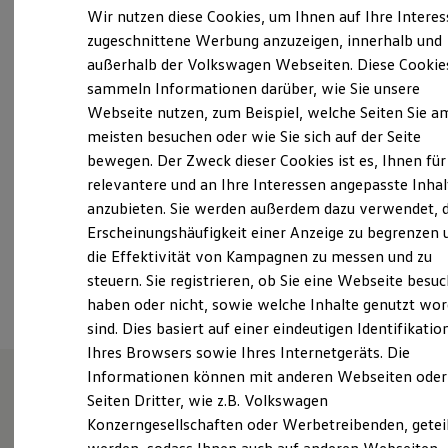
Dienstag
07:30
-
14:00
Uhr
Elektrofahrzeugkonzepte
Wir nutzen diese Cookies, um Ihnen auf Ihre Intere
ID. EVERY1
Mittwoch
-
Donnerstag
07:30
-
17:00
Uhr
zugeschnittene Werbung anzuzeigen, innerhalb und
Reichweite
Freitag
07:30
-
14:00
Uhr
außerhalb der Volkswagen Webseiten. Diese Cookie
Reichweite der ID. Modelle
Reichweite im Winter
Samstag
Geschlossen
sammeln Informationen darüber, wie Sie unsere
Rekuperation
Webseite nutzen, zum Beispiel, welche Seiten Sie a
Sonntag
Geschlossen
Laden
meisten besuchen oder wie Sie sich auf der Seite
Laden unterwegs
Laden Zuhause
bewegen. Der Zweck dieser Cookies ist es, Ihnen für
info@automobile-libera.de
Ladestationen finden
relevantere und an Ihre Interessen angepasste Inhal
Ladezeitensimulator
anzubieten. Sie werden außerdem dazu verwendet, d
Batterie
+49 30 7431041
Sicherheit
Erscheinungshäufigkeit einer Anzeige zu begrenzen 
Garantie und Lebensdauer
die Effektivität von Kampagnen zu messen und zu
Nachhaltigkeit
Ansprechpartner
steuern. Sie registrieren, ob Sie eine Webseite besuc
Technologie
Kosten und Kauf
haben oder nicht, sowie welche Inhalte genutzt wo
Verbrauchskosten
sind. Dies basiert auf einer eindeutigen Identifikatio
Kaufoptionen
Ihres Browsers sowie Ihres Internetgeräts. Die
E-Auto-Förderung
Software und Konnektivität
Informationen können mit anderen Webseiten oder
Die ID. Software 6
Seiten Dritter, wie z.B. Volkswagen
ID. Software Versionen und Updates
Unsere Leistungen
im
Konzerngesellschaften oder Werbetreibenden, getei
Digitale Extras
Schnittstellen zu Ihrem ID.