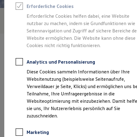
Reifenpakete
Erforderliche Cookies
Leasing
Leasing-Angebote
Erforderliche Cookies helfen dabei, eine Website
Gebrauchtwagen Leasing
nutzbar zu machen, indem sie Grundfunktionen wie
Junge Gebrauchtwagen-Leasing
Elektroauto Leasing
Seitennavigation und Zugriff auf sichere Bereiche de
Kleinwagen-Leasing
Website ermöglichen. Die Website kann ohne diese
Leasing ohne Anzahlung
Cookies nicht richtig funktionieren.
Finanzierung
Autokredit mit Schlussrate
Versicherungen und Garantien
Analytics und Personalisierung
Kfz-Versicherung
Verantwortlich für die Inhalte auf dieser Seite ist die Automobile
Restschuldversicherungen
Diese Cookies sammeln Informationen über Ihre
Libera GmbH
(
Impressum & Rechtliches
)
Garantien
Websitenutzung (beispielsweise Seitenaufrufe,
Wartungsverträge
Geschäftskunden
Verweildauer je Seite, Klicks) und ermöglichen uns b
Professional Class bei Volkswagen
Unsere 
Teilnahme, Ihre Umfrageergebnisse in die
Großkunden
Websiteoptimierung mit einzubeziehen. Damit helf
Behörden
Direktkunden
sie uns, Ihr Nutzererlebnis persönlich auf Sie
Sonderfahrzeuge
Säntisstr. 51 - 57, 12277 Berlin
zuzuschneiden.
Anpfiff zum Gewinn
Elektromobilität
Montag
07:30
-
17:00
Uhr
Elektroautos
Marketing
ID. Tutorials