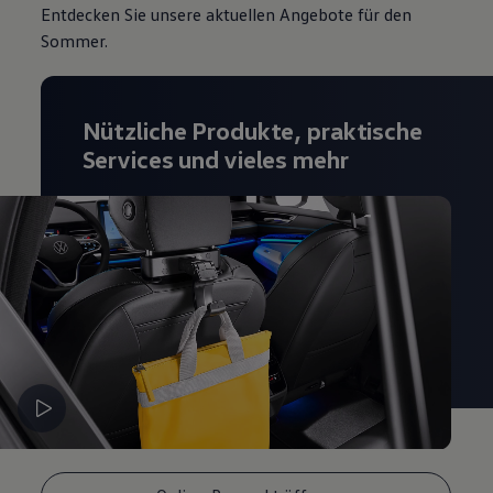
Entdecken Sie unsere aktuellen Angebote für den
Magazin
Lifestyle
Sommer.
Transport
Familie
Elektromobilität
Volkswagen R
Nützliche Produkte, praktische
Pannen- und Unfallhilfe
Services und vieles mehr
Volkswagen Kundenbetreuung