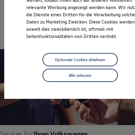
Überblick
werden, sodass Ihnen auch auf anderen Webseiten
Hybridautos
relevante Werbung angezeigt werden kann. Wir nut
Marke und Erlebnis
die Dienste eines Dritten für die Verarbeitung solche
Volkswagen R und R Experience
Gebrauchtwagen
R-Modelle
Daten zu Marketing Zwecken. Diese Cookies werden
R Experience
Service
soweit dies zweckdienlich ist, oftmals mit
Driving Experience
Seitenfunktionalitäten von Dritten verlinkt.
Volkswagen entdecken
Werkbesichtigung
Factory visit
Lifestyle Shop
T-Roc Kollektion
Optionale Cookies ablehnen
Golf Kollektion
ID. Kollektion
Volkswagen Kollektion
Alle zulassen
R-Kollektion
GTI Kollektion
Fußball Drop
we drive football
#wedriveproud
Besitzer und Service
myVolkswagen
Software Updates
Service und Ersatzteile
Inspektion und HU/AU
Services für
Ihren
Volkswagen
Reparaturen und Checks