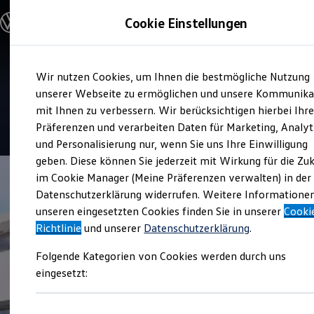
Modelle und Konfigurator
Cookie Einstellungen
Konfigurator
Modelle vergleichen
Konfiguration laden
Zum
Zum
Autosuche
Service
Wir nutzen Cookies, um Ihnen die bestmögliche Nutzung
Hauptinhalt
Footer
Elektroautos
Automobile Libera
springen
springen
unserer Webseite zu ermöglichen und unsere Kommunika
ENERGY Sondermodelle
Nutzfahrzeuge
mit Ihnen zu verbessern. Wir berücksichtigen hierbei Ihr
SUV und CUV
5
|
170 Bewertungen
Präferenzen und verarbeiten Daten für Marketing, Analyt
Familienautos
und Personalisierung nur, wenn Sie uns Ihre Einwilligung
Kombis
Kompaktwagen
geben. Diese können Sie jederzeit mit Wirkung für die Zu
Sportwagen
im Cookie Manager (Meine Präferenzen verwalten) in der
Schnell verfügbare Fahrzeuge
Angebote und Produkte
Datenschutzerklärung widerrufen. Weitere Informatione
Aktuelle Angebote
unseren eingesetzten Cookies finden Sie in unserer
Cooki
E-Auto-Förderung
Richtlinie
und unserer
Datenschutzerklärung
.
Volkswagen Marktplatz
Die ENERGY Sondermodelle
Folgende Kategorien von Cookies werden durch uns
Junge Gebrauchtwagen und Gebrauchtwagen
Volkswagen Zertifizierte Gebrauchtwagen
eingesetzt:
Elektromobilität bei Gebrauchtwagen
Zubehör- und Serviceangebote
Saisonangebote