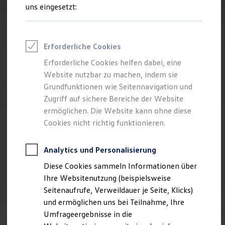
Reifenpakete
uns eingesetzt:
Leasing
Leasing-Angebote
Gebrauchtwagen Leasing
Junge Gebrauchtwagen-Leasing
Erforderliche Cookies
Elektroauto Leasing
Kleinwagen-Leasing
Erforderliche Cookies helfen dabei, eine
Leasing ohne Anzahlung
Website nutzbar zu machen, indem sie
Finanzierung
Autokredit mit Schlussrate
Grundfunktionen wie Seitennavigation und
Versicherungen und Garantien
Zugriff auf sichere Bereiche der Website
Kfz-Versicherung
ermöglichen. Die Website kann ohne diese
Restschuldversicherungen
Garantien
Cookies nicht richtig funktionieren.
Wartungsverträge
Geschäftskunden
Professional Class bei Volkswagen
Analytics und Personalisierung
Großkunden
Diese Cookies sammeln Informationen über
Behörden
Direktkunden
Ihre Websitenutzung (beispielsweise
Sonderfahrzeuge
Seitenaufrufe, Verweildauer je Seite, Klicks)
Anpfiff zum Gewinn
und ermöglichen uns bei Teilnahme, Ihre
Elektromobilität
Elektroautos
Umfrageergebnisse in die
ID. Tutorials