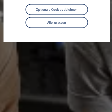
Motorenöl und Flüssigkeiten
Räder und Reifen
Optionale Cookies ablehnen
Pannen- und Unfallhilfe
Economy Service
Volkswagen Teile
Alle zulassen
Zubehör
Modellspezifisches Zubehör
Schutz und Pflege
Transport
Entertainment und Elektronik
Individualisieren
Wallbox und Ladekabel
Digitale Extras
Dienste für Ihr Modell finden
Volkswagen Apps, Login und Shop
Handy und Fahrzeug verbinden
Updates für Software, Karten und Radio
Über Ihr Auto
Vorgängermodelle
Kundeninformationen
Volkswagen Kundenbetreuung
Warn- und Kontrollleuchten
Assistenzsysteme
Digitale Betriebsanleitung
Live Beratung