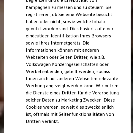
begrenzen und die Effektivität von
Hybridautos
Kampagnen zu messen und zu steuern. Sie
Marke und Erlebnis
registrieren, ob Sie eine Webseite besucht
Volkswagen R und R Experience
R-Modelle
haben oder nicht, sowie welche Inhalte
R Experience
genutzt worden sind. Dies basiert auf einer
Driving Experience
eindeutigen Identifikation Ihres Browsers
Volkswagen entdecken
Werkbesichtigung
sowie Ihres Internetgeräts. Die
Factory visit
Informationen können mit anderen
Lifestyle Shop
Webseiten oder Seiten Dritter, wie z.B.
T-Roc Kollektion
Golf Kollektion
Volkswagen Konzerngesellschaften oder
ID. Kollektion
Werbetreibenden, geteilt werden, sodass
Volkswagen Kollektion
Ihnen auch auf anderen Webseiten relevante
R-Kollektion
GTI Kollektion
Werbung angezeigt werden kann. Wir nutzen
Fußball Drop
die Dienste eines Dritten für die Verarbeitung
we drive football
solcher Daten zu Marketing Zwecken. Diese
#wedriveproud
Besitzer und Service
Cookies werden, soweit dies zweckdienlich
myVolkswagen
ist, oftmals mit Seitenfunktionalitäten von
Software Updates
Dritten verlinkt.
Service und Ersatzteile
Inspektion und HU/AU
Reparaturen und Checks