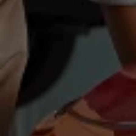
Magazin
Lifestyle
Transport
Familie
Elektromobilität
Volkswagen R
Pannen- und Unfallhilfe
Volkswagen Kundenbetreuung