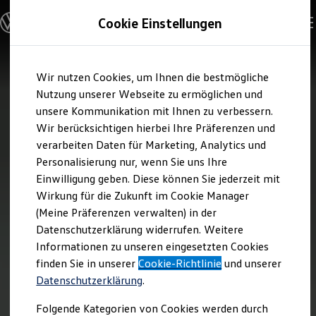
Modelle und Konfigurator
Cookie Einstellungen
Konfigurator
Modelle vergleichen
Konfiguration laden
Zum
Zum
Autosuche
Wir nutzen Cookies, um Ihnen die bestmögliche
Hauptinhalt
Footer
Elektroautos
springen
springen
Nutzung unserer Webseite zu ermöglichen und
ENERGY Sondermodelle
Nutzfahrzeuge
unsere Kommunikation mit Ihnen zu verbessern.
SUV und CUV
Wir berücksichtigen hierbei Ihre Präferenzen und
Familienautos
verarbeiten Daten für Marketing, Analytics und
Kombis
Kompaktwagen
Personalisierung nur, wenn Sie uns Ihre
Sportwagen
Einwilligung geben. Diese können Sie jederzeit mit
Schnell verfügbare Fahrzeuge
Angebote und Produkte
Wirkung für die Zukunft im Cookie Manager
Aktuelle Angebote
(Meine Präferenzen verwalten) in der
E-Auto-Förderung
Datenschutzerklärung widerrufen. Weitere
Volkswagen Marktplatz
Informationen zu unseren eingesetzten Cookies
Die ENERGY Sondermodelle
Junge Gebrauchtwagen und Gebrauchtwagen
finden Sie in unserer
Cookie-Richtlinie
und unserer
Volkswagen Zertifizierte Gebrauchtwagen
Datenschutzerklärung
.
Elektromobilität bei Gebrauchtwagen
Zubehör- und Serviceangebote
Folgende Kategorien von Cookies werden durch
Saisonangebote