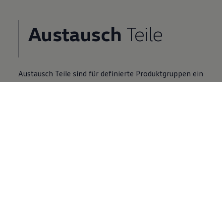
Austausch
Teile
Austausch
Teile
sind für definierte Produktgruppen ein
Zusatzangebot zu Neuteilen.
Volkswagen
Partner finden