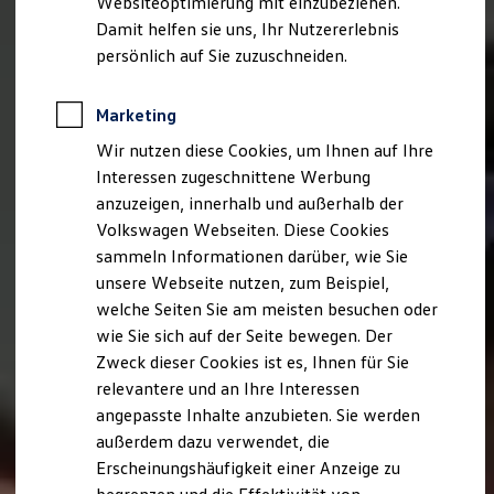
Websiteoptimierung mit einzubeziehen.
Elektrofahrzeugkonzepte
Damit helfen sie uns, Ihr Nutzererlebnis
ID. EVERY1
Reichweite
persönlich auf Sie zuzuschneiden.
Reichweite der ID. Modelle
Reichweite im Winter
Rekuperation
Marketing
Laden
Wir nutzen diese Cookies, um Ihnen auf Ihre
Laden unterwegs
Laden Zuhause
Interessen zugeschnittene Werbung
Ladestationen finden
anzuzeigen, innerhalb und außerhalb der
Ladezeitensimulator
Volkswagen Webseiten. Diese Cookies
Batterie
Sicherheit
sammeln Informationen darüber, wie Sie
Garantie und Lebensdauer
unsere Webseite nutzen, zum Beispiel,
Nachhaltigkeit
welche Seiten Sie am meisten besuchen oder
Technologie
Kosten und Kauf
wie Sie sich auf der Seite bewegen. Der
Verbrauchskosten
Zweck dieser Cookies ist es, Ihnen für Sie
Kaufoptionen
relevantere und an Ihre Interessen
E-Auto-Förderung
Software und Konnektivität
angepasste Inhalte anzubieten. Sie werden
Die ID. Software 6
außerdem dazu verwendet, die
ID. Software Versionen und Updates
Erscheinungshäufigkeit einer Anzeige zu
Digitale Extras
Schnittstellen zu Ihrem ID.