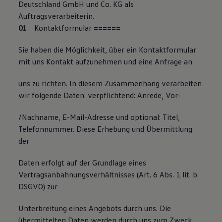
Deutschland GmbH und Co. KG als
Magazin
Auftragsverarbeiterin.
Lifestyle
Transport
Kontaktformular
=
=
=
===
Familie
Elektromobilität
Sie haben die Möglichkeit, über ein Kontaktformular
Volkswagen R
mit uns Kontakt aufzunehmen und eine Anfrage an
Pannen- und Unfallhilfe
Volkswagen Kundenbetreuung
uns zu richten. In diesem Zusammenhang verarbeiten
wir folgende Daten: verpflichtend: Anrede, Vor-
/Nachname, E-Mail-Adresse und optional: Titel,
Telefonnummer. Diese Erhebung und Übermittlung
der
Daten erfolgt auf der Grundlage eines
Vertragsanbahnungsverhältnisses (Art. 6 Abs. 1 lit. b
DSGVO) zur
Unterbreitung eines Angebots durch uns. Die
übermittelten Daten werden durch uns zum Zweck