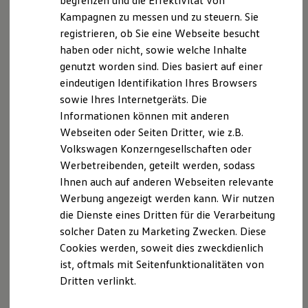
begrenzen und die Effektivität von
Hybridautos
Verantwortlich für den Inhalt nach § 18 Abs. 2 MStV:
Kampagnen zu messen und zu steuern. Sie
Marke und Erlebnis
registrieren, ob Sie eine Webseite besucht
Volkswagen R und R Experience
Automobile Werner Handel und Service GmbH
R-Modelle
haben oder nicht, sowie welche Inhalte
R Experience
Heiko Werner
genutzt worden sind. Dies basiert auf einer
Driving Experience
Chemnitzer str. 32 a-b
eindeutigen Identifikation Ihres Browsers
Volkswagen entdecken
09648 Mittweida
Werkbesichtigung
sowie Ihres Internetgeräts. Die
Factory visit
Informationen können mit anderen
Lifestyle Shop
Streitschlichtung
Webseiten oder Seiten Dritter, wie z.B.
T-Roc Kollektion
Wir sind nicht bereit oder verpflichtet, an
Golf Kollektion
Volkswagen Konzerngesellschaften oder
Streitbeilegungsverfahren vor einer
ID. Kollektion
Werbetreibenden, geteilt werden, sodass
Volkswagen Kollektion
Verbraucherschlichtungsstelle teilzunehmen.
Ihnen auch auf anderen Webseiten relevante
R-Kollektion
GTI Kollektion
Werbung angezeigt werden kann. Wir nutzen
Fußball Drop
die Dienste eines Dritten für die Verarbeitung
we drive football
Datenschutzerklärung
solcher Daten zu Marketing Zwecken. Diese
#wedriveproud
Besitzer und Service
Cookies werden, soweit dies zweckdienlich
myVolkswagen
ist, oftmals mit Seitenfunktionalitäten von
A. Verantwortlicher
Software Updates
Dritten verlinkt.
Service und Ersatzteile
Inspektion und HU/AU
Wir freuen uns, dass Sie unsere Webseite der
Reparaturen und Checks