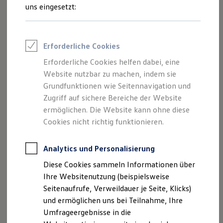
von Inhalten und Angeboten, die auf
Reifenpakete
uns eingesetzt:
Leasing
dieser Website speziell aufgeführt sind.
Leasing-Angebote
Gebrauchtwagen Leasing
Junge Gebrauchtwagen-Leasing
Erforderliche Cookies
Elektroauto Leasing
Kleinwagen-Leasing
Erforderliche Cookies helfen dabei, eine
Impressum
Leasing ohne Anzahlung
Website nutzbar zu machen, indem sie
Finanzierung
Autokredit mit Schlussrate
Grundfunktionen wie Seitennavigation und
Datenschutzerklärung
Versicherungen und Garantien
Zugriff auf sichere Bereiche der Website
Kfz-Versicherung
Nutzung von Terminbuchung Online
ermöglichen. Die Website kann ohne diese
Restschuldversicherungen
Garantien
Cookies nicht richtig funktionieren.
Wartungsverträge
Geschäftskunden
Impressum
Professional Class bei Volkswagen
Analytics und Personalisierung
Großkunden
Diese Cookies sammeln Informationen über
Behörden
Automobile Werner Handel und Service GmbH
Direktkunden
Ihre Websitenutzung (beispielsweise
Sonderfahrzeuge
Chemnitzer Str. 32 a-b
Seitenaufrufe, Verweildauer je Seite, Klicks)
Anpfiff zum Gewinn
09648 Mittweida
und ermöglichen uns bei Teilnahme, Ihre
Elektromobilität
Elektroautos
Umfrageergebnisse in die
ID. Tutorials
Vertreten durch: