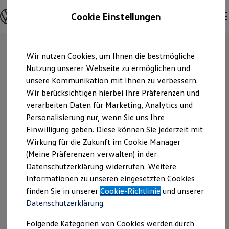
Modelle und Konfigurator
Cookie Einstellungen
Konfigurator
Modelle vergleichen
Konfiguration laden
Zum
Zum
Autosuche
Wir nutzen Cookies, um Ihnen die bestmögliche
Hauptinhalt
Footer
Elektroautos
springen
springen
Nutzung unserer Webseite zu ermöglichen und
ENERGY Sondermodelle
Nutzfahrzeuge
unsere Kommunikation mit Ihnen zu verbessern.
Automobile Werner
SUV und CUV
Wir berücksichtigen hierbei Ihre Präferenzen und
Familienautos
verarbeiten Daten für Marketing, Analytics und
Kombis
Handel und Service
Kompaktwagen
Personalisierung nur, wenn Sie uns Ihre
Sportwagen
Einwilligung geben. Diese können Sie jederzeit mit
GmbH | Impressum
Schnell verfügbare Fahrzeuge
Angebote und Produkte
Wirkung für die Zukunft im Cookie Manager
Aktuelle Angebote
(Meine Präferenzen verwalten) in der
& Rechtliches
E-Auto-Förderung
Datenschutzerklärung widerrufen. Weitere
Volkswagen Marktplatz
Informationen zu unseren eingesetzten Cookies
Die ENERGY Sondermodelle
Junge Gebrauchtwagen und Gebrauchtwagen
Hier finden Sie Informationen über uns
finden Sie in unserer
Cookie-Richtlinie
und unserer
Volkswagen Zertifizierte Gebrauchtwagen
Datenschutzerklärung
.
(Automobile Werner Handel und Service
Elektromobilität bei Gebrauchtwagen
Zubehör- und Serviceangebote
GmbH) als verantwortlichen Anbieter
Folgende Kategorien von Cookies werden durch
Saisonangebote